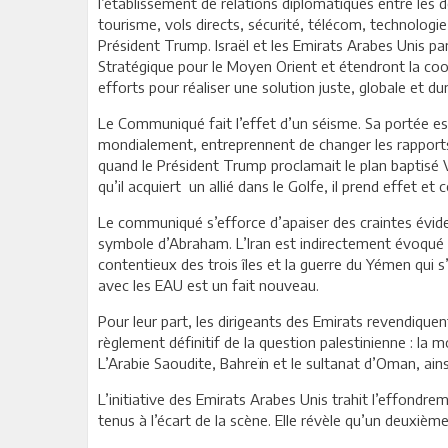
l’établissement de relations diplomatiques entre les
tourisme, vols directs, sécurité, télécom, technologie
Président Trump. Israël et les Emirats Arabes Unis 
Stratégique pour le Moyen Orient et étendront la coo
efforts pour réaliser une solution juste, globale et du
Le Communiqué fait l’effet d’un séisme. Sa portée es
mondialement, entreprennent de changer les rapports p
quand le Président Trump proclamait le plan baptisé Vi
qu’il acquiert un allié dans le Golfe, il prend effet
Le communiqué s’efforce d’apaiser des craintes évident
symbole d’Abraham. L’Iran est indirectement évoqué à
contentieux des trois îles et la guerre du Yémen qui s’
avec les EAU est un fait nouveau.
Pour leur part, les dirigeants des Emirats revendiquen
règlement définitif de la question palestinienne : la
L’Arabie Saoudite, Bahreïn et le sultanat d’Oman, ainsi
L’initiative des Emirats Arabes Unis trahit l’effondreme
tenus à l’écart de la scène. Elle révèle qu’un deuxiè