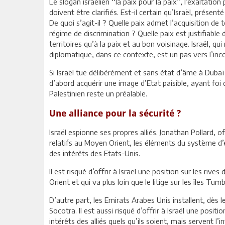
Le slogan israélien ‘‘la paix pour la paix’’, l’exaltati
doivent être clarifiés. Est-il certain qu’Israël, prése
De quoi s’agit-il ? Quelle paix admet l’acquisition de 
régime de discrimination ? Quelle paix est justifiable 
territoires qu’à la paix et au bon voisinage. Israël, q
diplomatique, dans ce contexte, est un pas vers l’inco
Si Israël tue délibérément et sans état d’âme à Duba
d’abord acquérir une image d’Etat paisible, ayant foi
Palestinien reste un préalable.
Une alliance pour la sécurité ?
Israël espionne ses propres alliés. Jonathan Pollard,
relatifs au Moyen Orient, les éléments du système d’e
des intérêts des Etats-Unis.
Il est risqué d’offrir à Israël une position sur les riv
Orient et qui va plus loin que le litige sur les îles T
D’autre part, les Emirats Arabes Unis installent, dès
Socotra. Il est aussi risqué d’offrir à Israël une posi
intérêts des alliés quels qu’ils soient, mais servent l