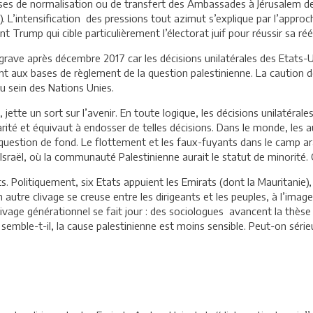
s de normalisation ou de transfert des Ambassades à Jérusalem de 
’intensification des pressions tout azimut s’explique par l’approche
nt Trump qui cible particulièrement l’électorat juif pour réussir sa réé
s grave après décembre 2017 car les décisions unilatérales des Etats
 aux bases de règlement de la question palestinienne. La caution d
au sein des Nations Unies.
jette un sort sur l’avenir. En toute logique, les décisions unilatéral
darité et équivaut à endosser de telles décisions. Dans le monde, les
la question de fond. Le flottement et les faux-fuyants dans le camp a
t, Israël, où la communauté Palestinienne aurait le statut de minorité.
s. Politiquement, six Etats appuient les Emirats (dont la Mauritanie), 
 autre clivage se creuse entre les dirigeants et les peuples, à l’image
livage générationnel se fait jour : des sociologues avancent la thès
e, semble-t-il, la cause palestinienne est moins sensible. Peut-on séri