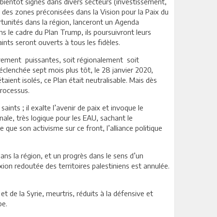
bientôt signés dans divers secteurs (investissement,
n des zones préconisées dans la Vision pour la Paix du
tunités dans la région, lanceront un Agenda
 le cadre du Plan Trump, ils poursuivront leurs
aints seront ouverts à tous les fidèles.
tivement puissantes, soit régionalement soit
éclenchée sept mois plus tôt, le 28 janvier 2020,
aient isolés, ce Plan était neutralisable. Mais dès
 processus.
ints ; il exalte l’avenir de paix et invoque le
ale, très logique pour les EAU, sachant le
e que son activisme sur ce front, l’alliance politique
dans la région, et un progrès dans le sens d’un
ion redoutée des territoires palestiniens est annulée.
et de la Syrie, meurtris, réduits à la défensive et
be.