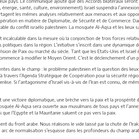
 deux pays. Le communiqué ajoute que des Accords bilatéraux seront 
, énergie, santé, culture, environnement). Israël suspendra l’annexio
partagent les mêmes analyses relativement aux menaces et aux oppor
pération en matière de Diplomatie, de Sécurité et de Commerce. Dans
rable du conflit israélo palestinien. La mosquée Al-Aqsa et les lieux s
t incalculable dans la mesure où la conjonction de trois forces rela
olitiques dans la région. L’initiative s’inscrit dans une dynamique d
sion de Paix ou marché du siècle. Tant que les Etats-Unis et Israël ét
 et commence à modifier le Moyen Orient. C’est le déclenchement d’un
es dans le champ : le problème palestinien et la question des lieux sa
 travers l’Agenda Stratégique de Coopération pour la sécurité région
enlise. Si l’antagonisme d’Israël vis-à-vis de l’Iran est connu, de mêm
t une victoire diplomatique, une brèche vers la paix et la prospérité 
 mosquée Al-Aqsa sera ouverte aux musulmans de tous pays et l’annex
 que l’Egypte et la Mauritanie saluent ce pas vers la paix.
nt du front arabe. Nous réalisons le vide laissé par la chute de l’Irak 
me arc de normalisation s’esquisse dans les profondeurs du champ ara