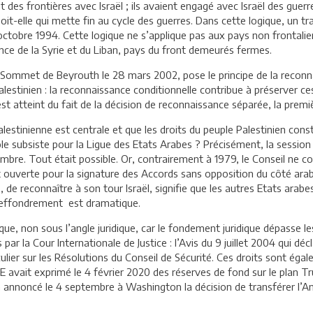
 des frontières avec Israël ; ils avaient engagé avec Israël des guerr
it-elle qui mette fin au cycle des guerres. Dans cette logique, un tra
ctobre 1994. Cette logique ne s’applique pas aux pays non frontaliers 
lance de la Syrie et du Liban, pays du front demeurés fermes.
Sommet de Beyrouth le 28 mars 2002, pose le principe de la reconnai
alestinien : la reconnaissance conditionnelle contribue à préserver ce
est atteint du fait de la décision de reconnaissance séparée, la prem
palestinienne est centrale et que les droits du peuple Palestinien c
 rôle subsiste pour la Ligue des Etats Arabes ? Précisément, la session 
embre. Tout était possible. Or, contrairement à 1979, le Conseil ne 
 ouverte pour la signature des Accords sans opposition du côté arab
 de reconnaître à son tour Israël, signifie que les autres Etats arabe
l’effondrement est dramatique.
tique, non sous l’angle juridique, car le fondement juridique dépasse l
s par la Cour Internationale de Justice : l’Avis du 9 juillet 2004 qui dé
iculier sur les Résolutions du Conseil de Sécurité. Ces droits sont ég
’UE avait exprimé le 4 février 2020 des réserves de fond sur le plan
 a annoncé le 4 septembre à Washington la décision de transférer l’A