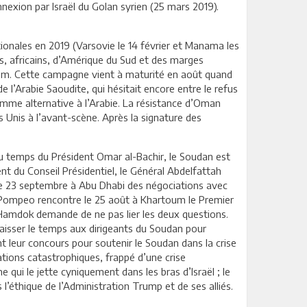
nnexion par Israël du Golan syrien (25 mars 2019).
ionales en 2019 (Varsovie le 14 février et Manama les
s, africains, d’Amérique du Sud et des marges
alem. Cette campagne vient à maturité en août quand
 l’Arabie Saoudite, qui hésitait encore entre le refus
omme alternative à l’Arabie. La résistance d’Oman
s Unis à l’avant-scène. Après la signature des
du temps du Président Omar al-Bachir, le Soudan est
ent du Conseil Présidentiel, le Général Abdelfattah
 le 23 septembre à Abu Dhabi des négociations avec
ike Pompeo rencontre le 25 août à Khartoum le Premier
; Hamdok demande de ne pas lier les deux questions.
‘laisser le temps aux dirigeants du Soudan pour
ent leur concours pour soutenir le Soudan dans la crise
dations catastrophiques, frappé d’une crise
qui le jette cyniquement dans les bras d’Israël ; le
l’éthique de l’Administration Trump et de ses alliés.