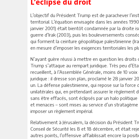
L’éclipse du droit
L’objectif du Président Trump est de parachever l’ins
territorial. L’équation envisagée dans les années 199
janvier 2001) était bientôt condamnée par la droite is
guerre d’Irak (2003), puis les bouleversements consé
qui forment la ceinture géopolitique palestinienne (Ir
en mesure d’imposer les exigences territoriales les pl
N’ayant guère réussi à mettre en question les droits d
Trump s’attaque au rempart juridique. Très peu d’Etats
recueillent, à l’Assemblée Générale, moins de 10 voix 
juridique : il dresse son plan, proclamé le 28 janvier
un. La défense palestinienne, qui repose sur la force 
unilatérales qui, en prétendant assurer le règlement d
sans être effacés, sont éclipsés par un halo politique
et menaces – sont mises au service d’un stratagème é
imposer un règlement impérial.
Relativement à Jérusalem, la décision du Président Tr
Conseil de Sécurité les 8 et 18 décembre, et était rej
autres points, l’offensive affaiblissait encore la pos