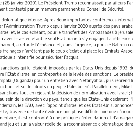
 (28 janvier 2020). Le Président Trump reconnaissait par ailleurs l’a
alement contesté par un membre permanent su Conseil de Sécurité.
l diplomatique intense. Après deux importantes conférences internat
ar l’Administration Trump depuis janvier 2020 auprès des pays arabe
sraël et, le cas échéant, pour le transfert des Ambassades à Jérus
avec Israël en étant le seul Etat arabe à s’y engager. La réticence de
hamed, a retardé l’échéance et, dans l’urgence, a poussé Bahreïn c
 freinages n’arrêtent pas le coup d’éclat qui place les Emirats Arabe
ique s’intensifie pour sécuriser l’acquis.
 sanctions qui lui étaient imposées par les Etats-Unis depuis 1993, 
e l’Etat d’Israël en contrepartie de la levée des sanctions. Le présid
 Kampala (Ouganda) pour un entretien avec Netanyahou, puis reprend
anctions et sur les droits du peuple Palestinien’’. Parallèlement, M
 sanctions tout en rejetant la décision de normalisation avec Israël 
au sein de la direction du pays, tandis que les Etats-Unis déclarent ‘
 lendemain, les EAU, avec l’appoint d’Israël et des Etats-Unis, annonc
lette, traverse de toute évidence une phase difficile : victime d’inon
taire, il est confronté à une politique d’intimidation et d’amalgame 
d jeu et sur la valeur réelle de la reconnaissance diplomatique dans 