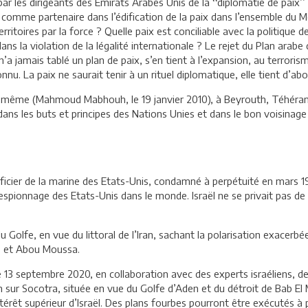
on par les dirigeants des Emirats Arabes Unis de la ‘‘diplomatie de paix’
nté comme partenaire dans l’édification de la paix dans l’ensemble du 
territoires par la force ? Quelle paix est conciliable avec la politique
dans la violation de la légalité internationale ? Le rejet du Plan arab
ui n’a jamais tablé un plan de paix, s’en tient à l’expansion, au terro
nnu. La paix ne saurait tenir à un rituel diplomatique, elle tient d’ab
ï même (Mahmoud Mabhouh, le 19 janvier 2010), à Beyrouth, Téhéran, P
 dans les buts et principes des Nations Unies et dans le bon voisina
 officier de la marine des Etats-Unis, condamné à perpétuité en mars 1
spionnage des Etats-Unis dans le monde. Israël ne se privait pas de 
es du Golfe, en vue du littoral de l’Iran, sachant la polarisation exacer
umb et Abou Moussa.
 le 13 septembre 2020, en collaboration avec des experts israéliens, 
tion sur Socotra, située en vue du Golfe d’Aden et du détroit de Bab El
’intérêt supérieur d’Israël. Des plans fourbes pourront être exécutés 