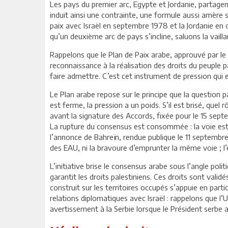
Les pays du premier arc, Egypte et Jordanie, partagent
induit ainsi une contrainte, une formule aussi amère so
paix avec Israël en septembre 1978 et la Jordanie en o
qu’un deuxième arc de pays s’incline, saluons la vail
Rappelons que le Plan de Paix arabe, approuvé par le 
reconnaissance à la réalisation des droits du peuple p
faire admettre. C’est cet instrument de pression qui 
Le Plan arabe repose sur le principe que la question 
est ferme, la pression a un poids. S’il est brisé, quel
avant la signature des Accords, fixée pour le 15 sept
La rupture du consensus est consommée : la voie est
l’annonce de Bahreïn, rendue publique le 11 septembre,
des EAU, ni la bravoure d’emprunter la même voie ; 
L’initiative brise le consensus arabe sous l’angle poli
garantit les droits palestiniens. Ces droits sont validé
construit sur les territoires occupés s’appuie en part
relations diplomatiques avec Israël : rappelons que l
avertissement à la Serbie lorsque le Président serbe