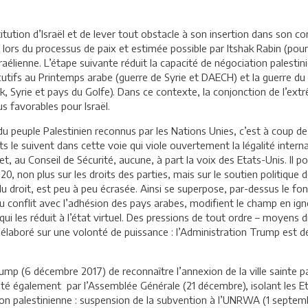
titution d’Israël et de lever tout obstacle à son insertion dans son c
0 lors du processus de paix et estimée possible par Itshak Rabin (pour
raélienne. L’étape suivante réduit la capacité de négociation palesti
cutifs au Printemps arabe (guerre de Syrie et DAECH) et la guerre du
ak, Syrie et pays du Golfe). Dans ce contexte, la conjonction de l’ext
us favorables pour Israël.
u peuple Palestinien reconnus par les Nations Unies, c’est à coup de 
 le suivent dans cette voie qui viole ouvertement la légalité interna
et, au Conseil de Sécurité, aucune, à part la voix des Etats-Unis. Il 
 2020, non plus sur les droits des parties, mais sur le soutien politiq
du droit, est peu à peu écrasée. Ainsi se superpose, par-dessus le fon
u conflit avec l’adhésion des pays arabes, modifient le champ en ignora
 qui les réduit à l’état virtuel. Des pressions de tout ordre – moyen
laboré sur une volonté de puissance : l’Administration Trump est dét
ump (6 décembre 2017) de reconnaître l’annexion de la ville sainte pa
eté également par l’Assemblée Générale (21 décembre), isolant les Etat
ition palestinienne : suspension de la subvention à l’UNRWA (1 septemb