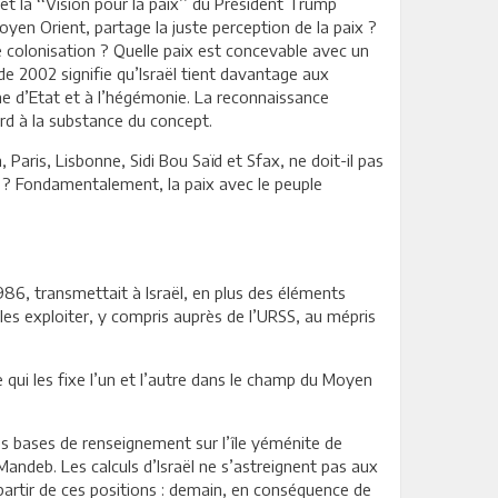
’ et la ‘‘Vision pour la paix’’ du Président Trump
Moyen Orient, partage la juste perception de la paix ?
 de colonisation ? Quelle paix est concevable avec un
e de 2002 signifie qu’Israël tient davantage aux
risme d’Etat et à l’hégémonie. La reconnaissance
ord à la substance du concept.
aris, Lisbonne, Sidi Bou Saïd et Sfax, ne doit-il pas
ge ? Fondamentalement, la paix avec le peuple
986, transmettait à Israël, en plus des éléments
les exploiter, y compris auprès de l’URSS, au mépris
bée qui les fixe l’un et l’autre dans le champ du Moyen
des bases de renseignement sur l’île yéménite de
 Mandeb. Les calculs d’Israël ne s’astreignent pas aux
à partir de ces positions : demain, en conséquence de