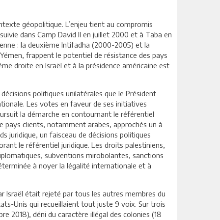
ontexte géopolitique. L’enjeu tient au compromis
suivie dans Camp David II en juillet 2000 et à Taba en
nienne : la deuxième Intifadha (2000-2005) et la
 Yémen, frappent le potentiel de résistance des pays
rême droite en Israël et à la présidence américaine est
décisions politiques unilatérales que le Président
tionale. Les votes en faveur de ses initiatives
poursuit la démarche en contournant le référentiel
ue de pays clients, notamment arabes, approchés un à
ds juridique, un faisceau de décisions politiques
nt le référentiel juridique. Les droits palestiniens,
s diplomatiques, subventions mirobolantes, sanctions
erminée à noyer la légalité internationale et à
r Israël était rejeté par tous les autres membres du
s-Unis qui recueillaient tout juste 9 voix. Sur trois
re 2018), déni du caractère illégal des colonies (18