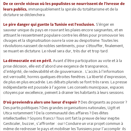
De ce cercle vicieux où les populistes se nourrissent de l’ivresse de
immanquablement la spirale du totalitarisme et de la
leurs publics,
dictature se déclenchera.
S’ériger en
Le pire danger qui guette la Tunisie est l’exclusion.
sauveur unique du pays en rouvrant les plaies encore saignantes, et en
attisant le ressentiment populaire contre les élites pour promouvoir les
clivages et la stigmatisation ouvre la voie au despotisme. Toutes les
révolutions naissent de nobles sentiments, pour s’étouffer, finalement,
se muant en dictature. Le réveil sera dur, très dur et trop tard.
Avant d’être participation au vote et à la
La démocratie est en péril.
prise décision, elle est d’abord une exigence de transparence,
d’intégrité, de redevabilité et de gouvernance… L’accès à l’information
est verrouillé, hormis quelques étroites fenêtres. La liberté d’expression,
de plus en plus encadrée. Les débats pluriels se font très rares. La presse
indépendante est poussée à l’agonie. Les conseils municipaux, espaces
citoyens par excellence, peinent à drainer les habitants à leurs sessions.
Des dirigeants au pouvoir ?
D’où proviendra alors une lueur d’espoir ?
Des partis politiques ? Des grandes organisations nationales, Ugtt et
Utica notamment ? De la communauté des affaires ? Des élites
intellectuelles ? Soyons francs ! Tous ont fait la preuve de leur ineptie.
Gesticuler, buzzer, s’affronter : oui ! Conduire un vrai projet commun à
même de redresser le pays et mobiliser les Tunisiens pour l’accomplir: ils