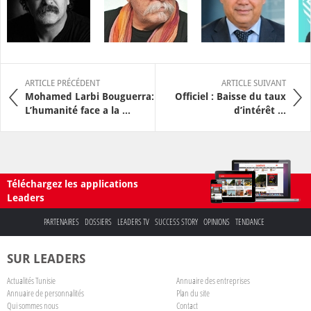
ARTICLE PRÉCÉDENT
ARTICLE SUIVANT
Mohamed Larbi Bouguerra:
Officiel : Baisse du taux
L’humanité face a la ...
d’intérêt ...
Téléchargez les applications
Leaders
PARTENAIRES
DOSSIERS
LEADERS TV
SUCCESS STORY
OPINIONS
TENDANCE
SUR LEADERS
Actualités Tunisie
Annuaire des entreprises
Annuaire de personnalités
Plan du site
Qui sommes nous
Contact