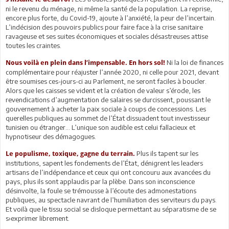
ni le revenu du ménage, ni même la santé de la population. La reprise,
encore plus forte, du Covid-19, ajoute à l’anxiété, la peur de l’incertain.
L’indécision des pouvoirs publics pour faire face à la crise sanitaire
ravageuse et ses suites économiques et sociales désastreuses attise
toutes les craintes.
Ni la loi de finances
Nous voilà en plein dans l’impensable. En hors sol!
complémentaire pour réajuster l’année 2020, ni celle pour 2021, devant
être soumises ces-jours-ci au Parlement, ne seront faciles à boucler.
Alors que les caisses se vident et la création de valeur s’érode, les
revendications d’augmentation de salaires se durcissent, poussant le
gouvernement à acheter la paix sociale à coups de concessions. Les
querelles publiques au sommet de l’État dissuadent tout investisseur
tunisien ou étranger… L’unique son audible est celui fallacieux et
hypnotiseur des démagogues.
Plus ils tapent sur les
Le populisme, toxique, gagne du terrain.
institutions, sapent les fondements de l’État, dénigrent les leaders
artisans de l’indépendance et ceux qui ont concouru aux avancées du
pays, plus ils sont applaudis par la plèbe. Dans son inconscience
désinvolte, la foule se trémousse à l’écoute des admonestations
publiques, au spectacle navrant de l’humiliation des serviteurs du pays.
Et voilà que le tissu social se disloque permettant au séparatisme de se
s›exprimer librement.