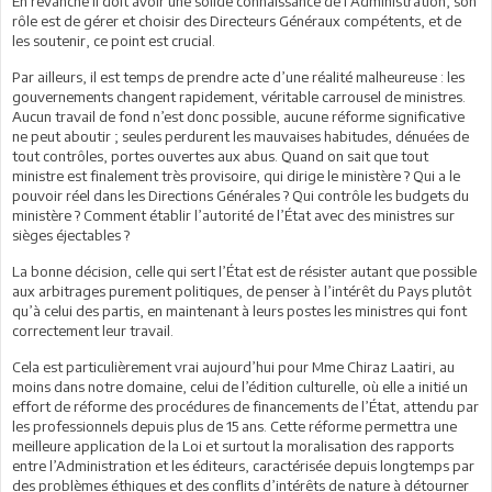
En revanche il doit avoir une solide connaissance de l’Administration, son
rôle est de gérer et choisir des Directeurs Généraux compétents, et de
les soutenir, ce point est crucial.
Par ailleurs, il est temps de prendre acte d’une réalité malheureuse : les
gouvernements changent rapidement, véritable carrousel de ministres.
Aucun travail de fond n’est donc possible, aucune réforme significative
ne peut aboutir ; seules perdurent les mauvaises habitudes, dénuées de
tout contrôles, portes ouvertes aux abus. Quand on sait que tout
ministre est finalement très provisoire, qui dirige le ministère ? Qui a le
pouvoir réel dans les Directions Générales ? Qui contrôle les budgets du
ministère ? Comment établir l’autorité de l’État avec des ministres sur
sièges éjectables ?
La bonne décision, celle qui sert l’État est de résister autant que possible
aux arbitrages purement politiques, de penser à l’intérêt du Pays plutôt
qu’à celui des partis, en maintenant à leurs postes les ministres qui font
correctement leur travail.
Cela est particulièrement vrai aujourd’hui pour Mme Chiraz Laatiri, au
moins dans notre domaine, celui de l’édition culturelle, où elle a initié un
effort de réforme des procédures de financements de l’État, attendu par
les professionnels depuis plus de 15 ans. Cette réforme permettra une
meilleure application de la Loi et surtout la moralisation des rapports
entre l’Administration et les éditeurs, caractérisée depuis longtemps par
des problèmes éthiques et des conflits d’intérêts de nature à détourner