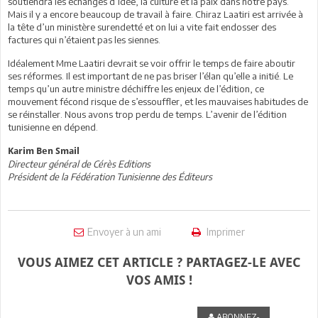
soutiendra les échanges d’idée, la culture et la paix dans notre pays.
Mais il y a encore beaucoup de travail à faire. Chiraz Laatiri est arrivée à
la tête d’un ministère surendetté et on lui a vite fait endosser des
factures qui n’étaient pas les siennes.
Idéalement Mme Laatiri devrait se voir offrir le temps de faire aboutir
ses réformes. Il est important de ne pas briser l’élan qu’elle a initié. Le
temps qu’un autre ministre déchiffre les enjeux de l’édition, ce
mouvement fécond risque de s’essouffler, et les mauvaises habitudes de
se réinstaller. Nous avons trop perdu de temps. L’avenir de l’édition
tunisienne en dépend.
Karim Ben Smail
Directeur général de Cérès Editions
Président de la Fédération Tunisienne des Éditeurs
Envoyer à un ami
Imprimer
VOUS AIMEZ CET ARTICLE ? PARTAGEZ-LE AVEC
VOS AMIS !
ABONNEZ-