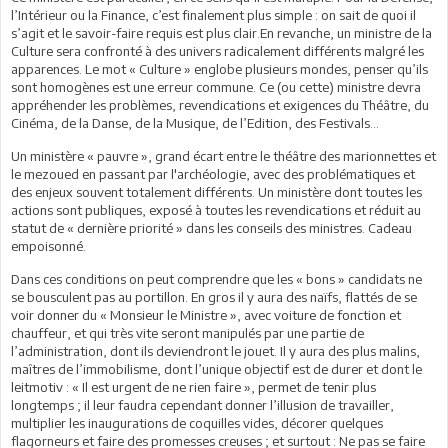
l’Intérieur ou la Finance, c’est finalement plus simple : on sait de quoi il
s’agit et le savoir-faire requis est plus clair.En revanche, un ministre de la
Culture sera confronté à des univers radicalement différents malgré les
apparences. Le mot « Culture » englobe plusieurs mondes, penser qu’ils
sont homogènes est une erreur commune. Ce (ou cette) ministre devra
appréhender les problèmes, revendications et exigences du Théâtre, du
Cinéma, de la Danse, de la Musique, de l’Edition, des Festivals…
Un ministère « pauvre », grand écart entre le théâtre des marionnettes et
le mezoued en passant par l'archéologie, avec des problématiques et
des enjeux souvent totalement différents. Un ministère dont toutes les
actions sont publiques, exposé à toutes les revendications et réduit au
statut de « dernière priorité » dans les conseils des ministres. Cadeau
empoisonné.
Dans ces conditions on peut comprendre que les « bons » candidats ne
se bousculent pas au portillon. En gros il y aura des naïfs, flattés de se
voir donner du « Monsieur le Ministre », avec voiture de fonction et
chauffeur, et qui très vite seront manipulés par une partie de
l’administration, dont ils deviendront le jouet. Il y aura des plus malins,
maîtres de l’immobilisme, dont l’unique objectif est de durer et dont le
leitmotiv : « Il est urgent de ne rien faire », permet de tenir plus
longtemps ; il leur faudra cependant donner l’illusion de travailler,
multiplier les inaugurations de coquilles vides, décorer quelques
flagorneurs et faire des promesses creuses ; et surtout : Ne pas se faire