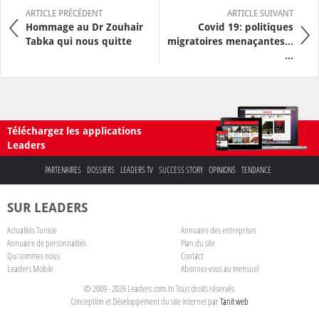
ARTICLE PRÉCÉDENT
ARTICLE SUIVANT
Hommage au Dr Zouhair
Covid 19: politiques
Tabka qui nous quitte
migratoires menaçantes…
...
Téléchargez les applications
Leaders
PARTENAIRES
DOSSIERS
LEADERS TV
SUCCESS STORY
OPINIONS
TENDANCE
SUR LEADERS
Actualités Tunisie
Annuaire des entreprises
Annuaire de personnalités
Plan du site
Qui sommes nous
Contact
Leaders Mobile
Abonnez-vous au mensuel
© 2009 - 2026 Leaders.com.tn Tous droits réservés.
Conception et Développement du site internet par
Tanit web