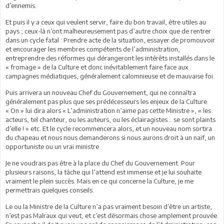
d’ennemis.
Et puis il y a ceux qui veulent servir, faire du bon travail, être utiles au
pays ; ceux-là n’ont malheureusement pas d’autre choix que de rentrer
dans un cycle fatal : Prendre acte de la situation, essayer de promouvoir
et encourager les membres compétents de l’administration,
entreprendre des réformes qui dérangeront les intérêts installés dans le
« fromage » de la Culture et donc inévitablement faire face aux
campagnes médiatiques, généralement calomnieuse et de mauvaise foi.
Puis arrivera un nouveau Chef du Gouvernement, qui ne connaîtra
généralement pas plus que ses prédécesseurs les enjeux de la Culture.
« On » lui dira alors « L’administration n’aime pas cette Ministre », « les
acteurs, tel chanteur, ou les auteurs, ou les éclairagistes… se sont plaints
d’elle ! » etc. Et le cycle recommencera alors, et un nouveau nom sortira
du chapeau et nous nous demanderons si nous aurons droit à un naïf, un
opportuniste ou un vrai ministre.
Je ne voudrais pas être à la place du Chef du Gouvernement. Pour
plusieurs raisons, la tâche qui l’attend est immense et je lui souhaite
vraiment le plein succès. Mais en ce qui concerne la Culture, je me
permettrais quelques conseils.
Le ou la Ministre de la Culture n’a pas vraiment besoin d’être un artiste,
n’est pas Malraux qui veut, et c’est désormais chose amplement prouvée.