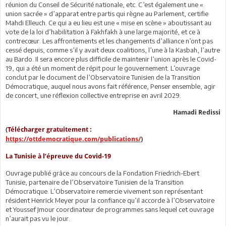
réunion du Conseil de Sécurité nationale, etc. C’est également une «
union sacrée » d’apparat entre partis qui règne au Parlement, certifie
Mahdi Elleuch. Ce qui a eu lieu est une « mise en scène » aboutissant au
vote de la loi d’habilitation à Fakhfakh à une large majorité, et ce à
contrecœur. Les affrontements et les changements d’alliance n’ont pas
cessé depuis, comme s’il y avait deux coalitions, l’une à la Kasbah, l’autre
au Bardo. Il sera encore plus difficile de maintenir l’union après le Covid-
19, qui a été un moment de répit pour le gouvernement. L’ouvrage
conclut par le document de l’Observatoire Tunisien de la Transition
Démocratique, auquel nous avons fait référence, Penser ensemble, agir
de concert, une réflexion collective entreprise en avril 2029.
Hamadi Redissi
(
Télécharger gratuitement :
https://ottdemocratique.com/publications/
)
La Tunisie à l’épreuve du Covid-19
Ouvrage publié grâce au concours de la Fondation Friedrich-Ebert
Tunisie, partenaire de l’Observatoire Tunisien de la Transition
Démocratique. L’Observatoire remercie vivement son représentant
résident Henrick Meyer pour la confiance qu’il accorde à l’Observatoire
et Youssef Jmour coordinateur de programmes sans lequel cet ouvrage
n’aurait pas vu le jour.