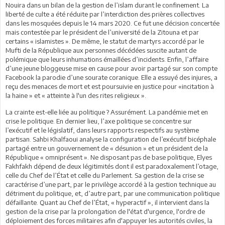
Nouira dans un bilan de la gestion de l’islam durant le confinement. La
liberté de culte a été réduite par l’interdiction des prières collectives
dans les mosquées depuis le 14 mars 2020. Ce fut une décision concertée
mais contestée par le président de l’université de la Zitouna et par
certains « islamistes ». De même, le statut de martyrs accordé par le
Mufti de la République aux personnes décédées suscite autant de
polémique que leurs inhumations émaillées d’incidents. Enfin, l’affaire
d’une jeune bloggeuse mise en cause pour avoir partagé sur son compte
Facebook la parodie d’une sourate coranique. Elle a essuyé des injures, a
reçu des menaces de mort et est poursuivie en justice pour «incitation à
la haine » et « atteinte à l'un des rites religieux ».
La crainte est-elle liée au politique ? Assurément. La pandémie met en
crise le politique. En dernier lieu, l’axe politique se concentre sur
l’exécutif et le législatif, dans leurs rapports respectifs au système
partisan. Sahbi Khalfaoui analyse la configuration de l’exécutif bicéphale
partagé entre un gouvernement de « désunion » et un président de la
République « omniprésent ». Ne disposant pas de base politique, Elyes
Fakhfakh dépend de deux légitimités dont il est paradoxalement l’otage,
celle du Chef de l’État et celle du Parlement. Sa gestion de la crise se
caractérise d’une part, par le privilège accordé à la gestion technique au
détriment du politique, et, d’autre part, par une communication politique
défaillante. Quant au Chef de l’État, « hyperactif », il intervient dans la
gestion de la crise par la prolongation de l'état d'urgence, l'ordre de
déploiement des forces militaires afin d'appuyer les autorités civiles, la