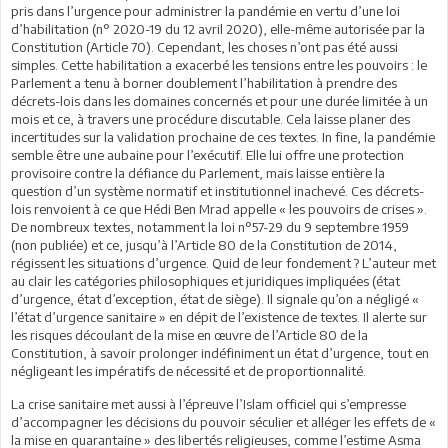
pris dans l’urgence pour administrer la pandémie en vertu d’une loi
d’habilitation (n° 2020-19 du 12 avril 2020), elle-même autorisée par la
Constitution (Article 70). Cependant, les choses n’ont pas été aussi
simples. Cette habilitation a exacerbé les tensions entre les pouvoirs : le
Parlement a tenu à borner doublement l’habilitation à prendre des
décrets-lois dans les domaines concernés et pour une durée limitée à un
mois et ce, à travers une procédure discutable. Cela laisse planer des
incertitudes sur la validation prochaine de ces textes. In fine, la pandémie
semble être une aubaine pour l’exécutif. Elle lui offre une protection
provisoire contre la défiance du Parlement, mais laisse entière la
question d’un système normatif et institutionnel inachevé. Ces décrets-
lois renvoient à ce que Hédi Ben Mrad appelle « les pouvoirs de crises ».
De nombreux textes, notamment la loi n°57-29 du 9 septembre 1959
(non publiée) et ce, jusqu’à l’Article 80 de la Constitution de 2014,
régissent les situations d’urgence. Quid de leur fondement ? L’auteur met
au clair les catégories philosophiques et juridiques impliquées (état
d’urgence, état d’exception, état de siège). Il signale qu’on a négligé «
l’état d’urgence sanitaire » en dépit de l’existence de textes. Il alerte sur
les risques découlant de la mise en œuvre de l’Article 80 de la
Constitution, à savoir prolonger indéfiniment un état d’urgence, tout en
négligeant les impératifs de nécessité et de proportionnalité.
La crise sanitaire met aussi à l’épreuve l’Islam officiel qui s’empresse
d’accompagner les décisions du pouvoir séculier et alléger les effets de «
la mise en quarantaine » des libertés religieuses, comme l’estime Asma