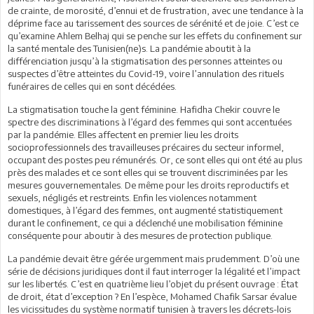
de crainte, de morosité, d’ennui et de frustration, avec une tendance à la
déprime face au tarissement des sources de sérénité et de joie. C’est ce
qu’examine Ahlem Belhaj qui se penche sur les effets du confinement sur
la santé mentale des Tunisien(ne)s. La pandémie aboutit à la
différenciation jusqu’à la stigmatisation des personnes atteintes ou
suspectes d’être atteintes du Covid-19, voire l’annulation des rituels
funéraires de celles qui en sont décédées.
La stigmatisation touche la gent féminine. Hafidha Chekir couvre le
spectre des discriminations à l’égard des femmes qui sont accentuées
par la pandémie. Elles affectent en premier lieu les droits
socioprofessionnels des travailleuses précaires du secteur informel,
occupant des postes peu rémunérés. Or, ce sont elles qui ont été au plus
près des malades et ce sont elles qui se trouvent discriminées par les
mesures gouvernementales. De même pour les droits reproductifs et
sexuels, négligés et restreints. Enfin les violences notamment
domestiques, à l’égard des femmes, ont augmenté statistiquement
durant le confinement, ce qui a déclenché une mobilisation féminine
conséquente pour aboutir à des mesures de protection publique.
La pandémie devait être gérée urgemment mais prudemment. D’où une
série de décisions juridiques dont il faut interroger la légalité et l’impact
sur les libertés. C’est en quatrième lieu l’objet du présent ouvrage : État
de droit, état d’exception ? En l’espèce, Mohamed Chafik Sarsar évalue
les vicissitudes du système normatif tunisien à travers les décrets-lois