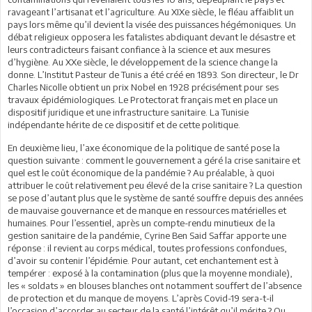
ravageant l’artisanat et l’agriculture. Au XIXe siècle, le fléau affaiblit un
pays lors même qu’il devient la visée des puissances hégémoniques. Un
débat religieux opposera les fatalistes abdiquant devant le désastre et
leurs contradicteurs faisant confiance à la science et aux mesures
d’hygiène. Au XXe siècle, le développement de la science change la
donne. L’Institut Pasteur de Tunis a été créé en 1893. Son directeur, le Dr
Charles Nicolle obtient un prix Nobel en 1928 précisément pour ses
travaux épidémiologiques. Le Protectorat français met en place un
dispositif juridique et une infrastructure sanitaire. La Tunisie
indépendante hérite de ce dispositif et de cette politique.
En deuxième lieu, l’axe économique de la politique de santé pose la
question suivante : comment le gouvernement a géré la crise sanitaire et
quel est le coût économique de la pandémie ? Au préalable, à quoi
attribuer le coût relativement peu élevé de la crise sanitaire ? La question
se pose d’autant plus que le système de santé souffre depuis des années
de mauvaise gouvernance et de manque en ressources matérielles et
humaines. Pour l’essentiel, après un compte-rendu minutieux de la
gestion sanitaire de la pandémie, Cyrine Ben Said Saffar apporte une
réponse : il revient au corps médical, toutes professions confondues,
d’avoir su contenir l’épidémie. Pour autant, cet enchantement est à
tempérer : exposé à la contamination (plus que la moyenne mondiale),
les « soldats » en blouses blanches ont notamment souffert de l’absence
de protection et du manque de moyens. L’après Covid-19 sera-t-il
l’occasion d’accorder au secteur de la santé l’intérêt qu’il mérite ? Ou