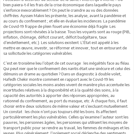
bien paiera-t-il les frais de la crise économique dans laquelle le pays
s’enfonce inexorablement ? On peut le craindre au vu des données
chiffrées. Ayssen Makni les présente, les analyse, avant la pandémie et
au cours du confinement ; et elle en évalue les incidences. La pandémie
de Covid-19 frappe de plein fouet une économie déjà fragile. Les
projections sont révisées à la baisse. Tous les voyants sont au rouge (PIB,
inflation, chômage, déficit courant, déficit budgétaire, taux
d’endettement, etc.). Les solutions existent. L’État est appelé à les
mettre en œuvre, investir, se réformer et innover, tout en entourant de
sa sollicitude les catégories vulnérables.
C’est en troisième lieu l’objet de cet ouvrage : les inégalités face au fléau.
Qui peut nier que le confinement des nantis était une sinécure et celui des
démunis un drame au quotidien ? Dans un diagnostic à double volet,
Hafedh Chekir montre comment en rapport avec le Covid-19 les
catégories sociales les moins aisées vivent de manière plus accentuée les
incertitudes relatives à la disponibilité et à la qualité des soins, à la
capacité des autorités à apporter des réponses appropriées, au
rationnel du confinement, au port du masque, etc. À chaque fois, il faut
choisir entre deux solutions de même valeur et s’excluant mutuellement.
Un constat : les choix n’ont pas toujours été les bons. Ils affectent
particulièrement les plus vulnérables. Celles qu’examine l’auteur sont les
pauvres, les personnes âgées, les personnes qui utilisent les moyens de
transport public pour se rendre au travail, les femmes de ménages et les
jeunes. Plus généralement, l’isolement social déclenche des sentiments