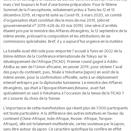
mais c’est toujours le fruit d’une bonne préparation. Pour le 18ème
Sommet de la Francophonie, initialement prévu à Tunis les 12 et 13
décembre 2019, et reporté suite au Covid-19, à mars 2020, un comité
d’organisation était constitué dès le mois de mai 2019, (décret
gouvernemental n° 2019-428 du 20 mai 2019). Une série d’arrêtés
étaient pris par le ministre des Affaires étrangères, le 12 septembre de la
même année, précisant la composition et les attributions de six
commissions spécialisées. Bref, il y a aujourd’hui urgence en la matière.
La bataille avait été rude pour emporter l’accueil à Tunis en 2022 de la
8ème édition de la Conférence internationale de Tokyo sur le
développement de l’Afrique (TICAD). Premier round gagné à Addis-
Abéba au sein de l’Union africaine, en janvier 2019, pour obtenir l’aval
des pays du continent, puis, finale à Yokohama (Japon) en août de la
même année, pour la confirmation officielle, suite à un déploiement
intensif entrepris par la diplomatie tunisienne. Le ministre des Affaires
étrangères, qui était à l’époque Khemaies Jhinaoui, avait fait
spécialement un saut à Yokohama à l’occasion de la tenue de la TICAD 7
et s’assurer du choix de la Tunisie.
L’importance de cette manifestation qui réunit plus de 7.000 participants
est toute particulière. A la différence des autres initiatives en faveur du
continent (Chine-Afrique, Inde-Afrique, Russie- Afrique, Turquie-
Afrique), elle est totalement multilatérale, certes soutenue par le Japon,
sans être autour du Japon. Ce caractère spécifique lui confère en effet