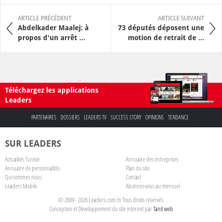
ARTICLE PRÉCÉDENT
ARTICLE SUIVANT
Abdelkader Maalej: à
73 députés déposent une
propos d'un arrêt ...
motion de retrait de ...
Téléchargez les applications
Leaders
PARTENAIRES
DOSSIERS
LEADERS TV
SUCCESS STORY
OPINIONS
TENDANCE
SUR LEADERS
Actualités Tunisie
Annuaire des entreprises
Annuaire de personnalités
Plan du site
Qui sommes nous
Contact
Leaders Mobile
Abonnez-vous au mensuel
© 2009 - 2026 Leaders.com.tn Tous droits réservés.
Conception et Développement du site internet par
Tanit web