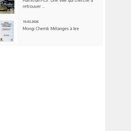
Hammam-Lif: Une ville qui cherche à
retrouver ...
10.03.2026
Mongi Chemli: Mélanges à lire