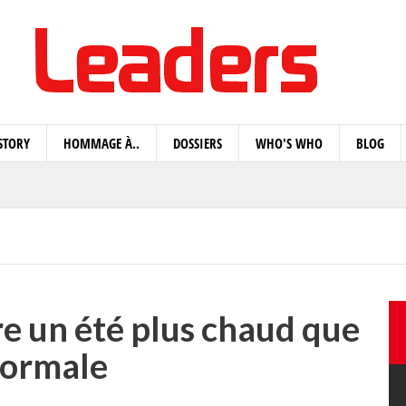
STORY
HOMMAGE À..
DOSSIERS
WHO'S WHO
BLOG
e un été plus chaud que
normale