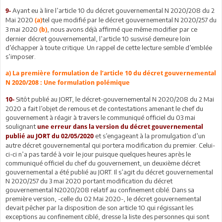
Ayant eu à lire l’article 10 du décret gouvernemental N 2020/208 du 2
9-
Mai 2020
tel que modifié par le décret gouvernemental N 2020/257 du
(a)
3 mai 2020
, nous avons déjà affirmé que même modifier par ce
(b)
dernier décret gouvernemental, l’article 10 susvisé demeure loin
d’échapper à toute critique. Un rappel de cette lecture semble d’emblée
s’imposer.
a) La première formulation de l’article 10 du décret gouvernemental
N 2020/208 : Une formulation polémique
Sitôt publié au JORT, le décret-gouvernemental N 2020/208 du 2 Mai
10-
2020 a fait l’objet de remous et de contestations amenant le chef du
gouvernement à réagir à travers le communiqué officiel du 03 mai
soulignant
une erreur dans la version du décret gouvernemental
et s’engageant à la promulgation d’un
publié au JORT du 02/05/2020
autre décret gouvernemental qui portera modification du premier. Celui-
ci-ci n’a pas tardé à voir le jour puisque quelques heures après le
communiqué officiel du chef du gouvernement, un deuxième décret
gouvernemental a été publié au JORT. Il s’agit du décret gouvernemental
N 2020/257 du 3 mai 2020 portant modification du décret
gouvernemental N2020/208 relatif au confinement ciblé. Dans sa
première version, -celle du 02 Mai 2020-, le décret gouvernemental
devait pêcher par la disposition de son article 10 qui régissant les
exceptions au confinement ciblé, dresse la liste des personnes qui sont