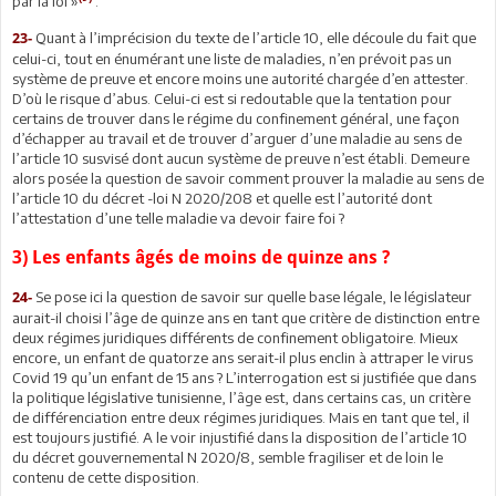
par la loi »
.
Quant à l’imprécision du texte de l’article 10, elle découle du fait que
23-
celui-ci, tout en énumérant une liste de maladies, n’en prévoit pas un
système de preuve et encore moins une autorité chargée d’en attester.
D’où le risque d’abus. Celui-ci est si redoutable que la tentation pour
certains de trouver dans le régime du confinement général, une façon
d’échapper au travail et de trouver d’arguer d’une maladie au sens de
l’article 10 susvisé dont aucun système de preuve n’est établi. Demeure
alors posée la question de savoir comment prouver la maladie au sens de
l’article 10 du décret -loi N 2020/208 et quelle est l’autorité dont
l’attestation d’une telle maladie va devoir faire foi ?
3) Les enfants âgés de moins de quinze ans ?
Se pose ici la question de savoir sur quelle base légale, le législateur
24-
aurait-il choisi l’âge de quinze ans en tant que critère de distinction entre
deux régimes juridiques différents de confinement obligatoire. Mieux
encore, un enfant de quatorze ans serait-il plus enclin à attraper le virus
Covid 19 qu’un enfant de 15 ans ? L’interrogation est si justifiée que dans
la politique législative tunisienne, l’âge est, dans certains cas, un critère
de différenciation entre deux régimes juridiques. Mais en tant que tel, il
est toujours justifié. A le voir injustifié dans la disposition de l’article 10
du décret gouvernemental N 2020/8, semble fragiliser et de loin le
contenu de cette disposition.