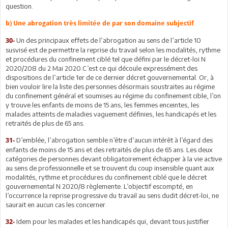
question.
b) Une abrogation très limitée de par son domaine subjectif
Un des principaux effets de l’abrogation au sens de l’article 10
30-
susvisé est de permettre la reprise du travail selon les modalités, rythme
et procédures du confinement ciblé tel que défini par le décret-loi N
2020/208 du 2 Mai 2020.C’est ce qui découle expressément des
dispositions de l’article 1er de ce dernier décret gouvernemental. Or, à
bien vouloir lire la liste des personnes désormais soustraites au régime
du confinement général et soumises au régime du confinement cible, l’on
y trouve les enfants de moins de 15 ans, les femmes enceintes, les
malades atteints de maladies vaguement définies, les handicapés et les
retraités de plus de 65 ans.
D’emblée, l’abrogation semble n’être d’aucun intérêt à l’égard des
31-
enfants de moins de 15 ans et des retraités de plus de 65 ans. Les deux
catégories de personnes devant obligatoirement échapper à la vie active
au sens de professionnelle et se trouvent du coup insensible quant aux
modalités, rythme et procédures du confinement ciblé que le décret
gouvernemental N 2020/8 règlemente. L’objectif escompté, en
l’occurrence la reprise progressive du travail au sens dudit décret-loi, ne
saurait en aucun cas les concerner.
Idem pour les malades et les handicapés qui, devant tous justifier
32-