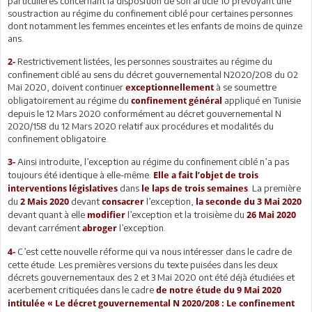
particulières concernant la disposition de son article 10 prévoyant une
soustraction au régime du confinement ciblé pour certaines personnes
dont notamment les femmes enceintes et les enfants de moins de quinze
ans.
Restrictivement listées, les personnes soustraites au régime du
2-
confinement ciblé au sens du décret gouvernemental N2020/208 du 02
Mai 2020, doivent continuer
à se soumettre
exceptionnellement
obligatoirement au régime du
appliqué en Tunisie
confinement général
depuis le 12 Mars 2020 conformément au décret gouvernemental N
2020/158 du 12 Mars 2020 relatif aux procédures et modalités du
confinement obligatoire.
Ainsi introduite, l’exception au régime du confinement ciblé n’a pas
3-
toujours été identique à elle-même.
Elle a fait l’objet de trois
dans
. La première
interventions législatives
le laps de trois semaines
du
devant
l’exception,
2 Mais 2020
consacrer
la seconde du 3 Mai 2020
devant quant à elle
l’exception et la troisième du
modifier
26 Mai 2020
devant carrément
l’exception.
abroger
C’est cette nouvelle réforme qui va nous intéresser dans le cadre de
4-
cette étude. Les premières versions du texte puisées dans les deux
décrets gouvernementaux des 2 et 3 Mai 2020 ont été déjà étudiées et
acerbement critiquées dans le cadre
de notre étude du 9 Mai 2020
intitulée « Le décret gouvernemental N 2020/208 : Le confinement