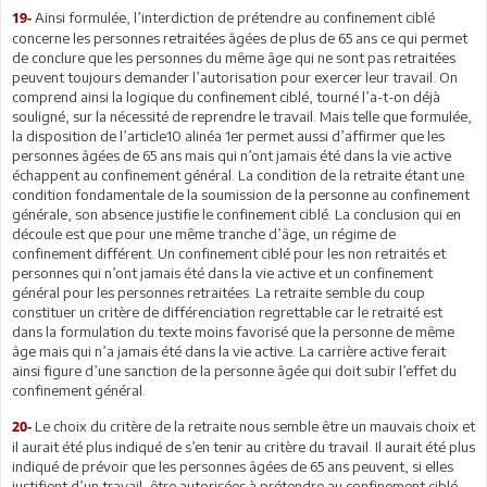
Ainsi formulée, l’interdiction de prétendre au confinement ciblé
19-
concerne les personnes retraitées âgées de plus de 65 ans ce qui permet
de conclure que les personnes du même âge qui ne sont pas retraitées
peuvent toujours demander l’autorisation pour exercer leur travail. On
comprend ainsi la logique du confinement ciblé, tourné l’a-t-on déjà
souligné, sur la nécessité de reprendre le travail. Mais telle que formulée,
la disposition de l’article10 alinéa 1er permet aussi d’affirmer que les
personnes âgées de 65 ans mais qui n’ont jamais été dans la vie active
échappent au confinement général. La condition de la retraite étant une
condition fondamentale de la soumission de la personne au confinement
générale, son absence justifie le confinement ciblé. La conclusion qui en
découle est que pour une même tranche d’âge, un régime de
confinement différent. Un confinement ciblé pour les non retraités et
personnes qui n’ont jamais été dans la vie active et un confinement
général pour les personnes retraitées. La retraite semble du coup
constituer un critère de différenciation regrettable car le retraité est
dans la formulation du texte moins favorisé que la personne de même
âge mais qui n’a jamais été dans la vie active. La carrière active ferait
ainsi figure d’une sanction de la personne âgée qui doit subir l’effet du
confinement général.
Le choix du critère de la retraite nous semble être un mauvais choix et
20-
il aurait été plus indiqué de s’en tenir au critère du travail. Il aurait été plus
indiqué de prévoir que les personnes âgées de 65 ans peuvent, si elles
justifient d’un travail, être autorisées à prétendre au confinement ciblé.