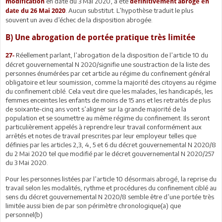
en date du 3 Mai 2020, a été
modification
définitivement abrogé en
. Aucun substitut. L’hypothèse traduit le plus
date du 26 Mai 2020
souvent un aveu d’échec de la disposition abrogée.
B) Une abrogation de portée pratique très limitée
Réellement parlant, l’abrogation de la disposition de l’article 10 du
27-
décret gouvernemental N 2020/signifie une soustraction de la liste des
personnes énumérées par cet article au régime du confinement général
obligatoire et leur soumission, comme la majorité des citoyens au régime
du confinement ciblé. Cela veut dire que les malades, les handicapés, les
femmes enceintes les enfants de moins de 15 ans et les retraités de plus
de soixante-cinq ans vont s’aligner sur la grande majorité de la
population et se soumettre au même régime du confinement. Ils seront
particulièrement appelés à reprendre leur travail conformément aux
arrêtés et notes de travail prescrites par leur employeur telles que
définies par les articles 2,3, 4, 5 et 6 du décret gouvernemental N 2020/8
du 2 Mai 2020 tel que modifié par le décret gouvernemental N 2020/257
du 3 Mai 2020.
Pour les personnes listées par l’article 10 désormais abrogé, la reprise du
travail selon les modalités, rythme et procédures du confinement ciblé au
sens du décret gouvernemental N 2020/8 semble être d’une portée très
limitée aussi bien de par son périmètre chronologique(a) que
personnel(b)