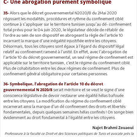
C- Une abrogation purement symbolique
Alors que le décret gouvernemental N2020/8 du 2Mai 2020
35-
régissant les modalités, procédures et rythme du confinement ciblé
continue à s’appliquer sur le territoire tunisien jusqu’au dé- confinement
total prévu pour le 04 juin 2020, le législateur décide de rétablir de
l’ordre au sein de son dispositif en abrogeant la règle de l’article 10
incarnant la marque d’une inégalité injustifiée entre les citoyens.
Désormais, tous les citoyens sont égaux à l’égard du dispositif légal
relatif au confinement ramené à l’unité. En effet, avec l’abrogation de
l’article 10 du décret gouvernemental, un seul régime de confinement est
applicable sur le territoire tunisien, c’est le régime du confinement ciblé.
Plus de cohabitation entre les deux régimes de confinement. Plus de
confinement général obligatoire pour certaines personnes.
36-
Symbolique, l’abrogation de l’article 10 du décret
serait méritoire et se veut le signe d’une
gouvernemental N 2020/8
conscience législative de devoir restaurer une égalité hélas bafouée
entre les citoyens. La modification du régime du confinement ciblé
incarnerait ainsi la marque d’un dé confinement des droits et libertés
fondamentales, depuis quelques semaines hélas confinés ! On songe bien
évidemment au droit fondamental à l’égalité entre les citoyens.
Najet Brahmi Zouaoui
Professeure à la faculté ce Droit et des Sciences politiques de Tunis et avocate près la