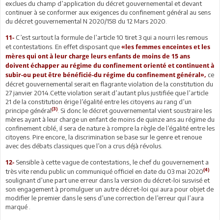
exclues du champ d’application du décret gouvernemental et devant
continuer à se conformer aux exigences du confinement général au sens
du décret gouvernemental N 2020/158 du 12 Mars 2020.
C’est surtout la formule de l’article 10 tiret 3 qui a nourri les remous
11-
et contestations. En effet disposant que
«les femmes enceintes et les
mères qui ont à leur charge leurs enfants de moins de 15 ans
doivent échapper au régime du confinement orienté et continuent à
ce
subir-ou peut être bénéficié-du régime du confinement général»,
décret gouvernemental serait en flagrante violation de la constitution du
27 janvier 2014.Cette violation serait d’autant plus justifiée que l’article
21 de la constitution érige l’égalité entre les citoyens au rang d’un
(3)
principe général
. Si donc le décret gouvernemental vient soustraire les
mères ayant à leur charge un enfant de moins de quinze ans au régime du
confinement ciblé, il sera de nature à rompre la règle de l’égalité entre les
citoyens. Pire encore, la discrimination se base sur le genre et renoue
avec des débats classiques que l’on a crus déjà révolus.
Sensible à cette vague de contestations, le chef du gouvernement a
12-
(4)
très vite rendu public un communiqué officiel en date du 03 mai 2020
soulignant d’une part une erreur dans la version du décret-loi susvisé et
son engagement à promulguer un autre décret-loi qui aura pour objet de
modifier le premier dans le sens d’une correction de l’erreur qui l’aura
marqué .