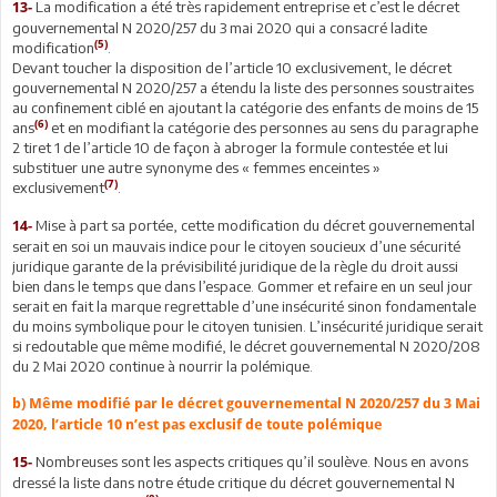
La modification a été très rapidement entreprise et c’est le décret
13-
gouvernemental N 2020/257 du 3 mai 2020 qui a consacré ladite
(5)
modification
.
Devant toucher la disposition de l’article 10 exclusivement, le décret
gouvernemental N 2020/257 a étendu la liste des personnes soustraites
au confinement ciblé en ajoutant la catégorie des enfants de moins de 15
(6)
ans
et en modifiant la catégorie des personnes au sens du paragraphe
2 tiret 1 de l’article 10 de façon à abroger la formule contestée et lui
substituer une autre synonyme des « femmes enceintes »
(7)
exclusivement
.
Mise à part sa portée, cette modification du décret gouvernemental
14-
serait en soi un mauvais indice pour le citoyen soucieux d’une sécurité
juridique garante de la prévisibilité juridique de la règle du droit aussi
bien dans le temps que dans l’espace. Gommer et refaire en un seul jour
serait en fait la marque regrettable d’une insécurité sinon fondamentale
du moins symbolique pour le citoyen tunisien. L’insécurité juridique serait
si redoutable que même modifié, le décret gouvernemental N 2020/208
du 2 Mai 2020 continue à nourrir la polémique.
b) Même modifié par le décret gouvernemental N 2020/257 du 3 Mai
2020, l’article 10 n’est pas exclusif de toute polémique
Nombreuses sont les aspects critiques qu’il soulève. Nous en avons
15-
dressé la liste dans notre étude critique du décret gouvernemental N