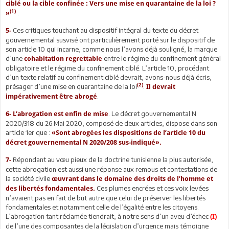
ciblé ou la cible confinée : Vers une mise en quarantaine de la loi ?
(1)
.
»
Ces critiques touchant au dispositif intégral du texte du décret
5-
gouvernemental susvisé ont particulièrement porté sur le dispositif de
son article 10 qui incarne, comme nous l’avons déjà souligné, la marque
d’une
entre le régime du confinement général
cohabitation regrettable
obligatoire et le régime du confinement ciblé. L’article 10, procédant
d’un texte relatif au confinement ciblé devrait, avons-nous déjà écris,
(2)
présager d’une mise en quarantaine de la loi
.
Il devrait
.
impérativement être abrogé
. Le décret gouvernemental N
6-
L’abrogation est enfin de mise
2020/318 du 26 Mai 2020, composé de deux articles, dispose dans son
article 1er que :
«Sont abrogées les dispositions de l’article 10 du
décret gouvernemental N 2020/208 sus-indiqué».
Répondant au vœu pieux de la doctrine tunisienne la plus autorisée,
7-
cette abrogation est aussi une réponse aux remous et contestations de
la société civile
œuvrant dans le domaine des droits de l’homme et
Ces plumes encrées et ces voix levées
des libertés fondamentales.
n’avaient pas en fait de but autre que celui de préserver les libertés
fondamentales et notamment celle de l’égalité entre les citoyens.
L’abrogation tant réclamée tiendrait, à notre sens d’un aveu d’échec
(I)
de l’une des composantes de la législation d’urgence mais témoigne