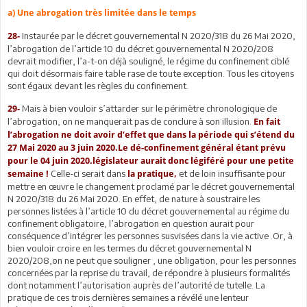
a) Une abrogation très limitée dans le temps
Instaurée par le décret gouvernemental N 2020/318 du 26 Mai 2020,
28-
l’abrogation de l’article 10 du décret gouvernemental N 2020/208
devrait modifier, l’a-t-on déjà souligné, le régime du confinement ciblé
qui doit désormais faire table rase de toute exception. Tous les citoyens
sont égaux devant les règles du confinement.
Mais à bien vouloir s’attarder sur le périmètre chronologique de
29-
l’abrogation, on ne manquerait pas de conclure à son illusion.
En fait
l’abrogation ne doit avoir d’effet que dans la période qui s’étend du
27 Mai 2020 au 3 juin 2020.Le dé-confinement général étant prévu
pour le 04 juin 2020.législateur aurait donc légiféré pour une petite
Celle-ci serait dans
et de loin insuffisante pour
semaine !
la pratique,
mettre en œuvre le changement proclamé par le décret gouvernemental
N 2020/318 du 26 Mai 2020. En effet, de nature à soustraire les
personnes listées à l’article 10 du décret gouvernemental au régime du
confinement obligatoire, l’abrogation en question aurait pour
conséquence d’intégrer les personnes susvisées dans la vie active .Or, à
bien vouloir croire en les termes du décret gouvernemental N
2020/208,on ne peut que souligner , une obligation, pour les personnes
concernées par la reprise du travail, de répondre à plusieurs formalités
dont notamment l’autorisation auprès de l’autorité de tutelle. La
pratique de ces trois dernières semaines a révélé une lenteur