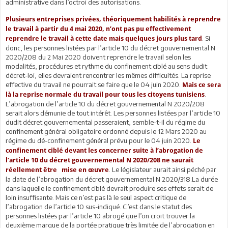
administrative dans l’octroi des autorisations.
Plusieurs entreprises privées, théoriquement habilités à reprendre
le travail à partir du 4 mai 2020, n’ont pas pu effectivement
. Si
reprendre le travail à cette date mais quelques jours plus tard
donc, les personnes listées par l’article 10 du décret gouvernemental N
2020/208 du 2 Mai 2020 doivent reprendre le travail selon les
modalités, procédures et rythme du confinement ciblé au sens dudit
décret-loi, elles devraient rencontrer les mêmes difficultés. La reprise
effective du travail ne pourrait se faire que le 04 juin 2020.
Mais ce sera
.
là la reprise normale du travail pour tous les citoyens tunisiens
L’abrogation de l’article 10 du décret gouvernemental N 2020/208
serait alors démunie de tout intérêt. Les personnes listées par l’article 10
dudit décret gouvernemental passeraient, semble-t-il du régime du
confinement général obligatoire ordonné depuis le 12 Mars 2020 au
régime du dé-confinement général prévu pour le 04 juin 2020.
Le
confinement ciblé devant les concerner suite à l’abrogation de
l’article 10 du décret gouvernemental N 2020/208 ne saurait
. Le législateur aurait ainsi péché par
réellement être mise en œuvre
la date de l’abrogation du décret gouvernemental N 2020/318.La durée
dans laquelle le confinement ciblé devrait produire ses effets serait de
loin insuffisante. Mais ce n’est pas là le seul aspect critique de
l’abrogation de l’article 10 sus-indiqué. C’est dans le statut des
personnes listées par l’article 10 abrogé que l’on croit trouver la
deuxième marque de la portée pratique très limitée de l’abrogation en