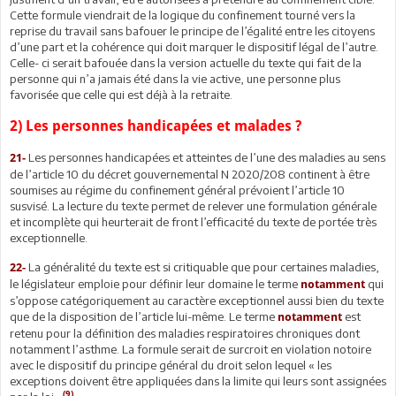
Cette formule viendrait de la logique du confinement tourné vers la
reprise du travail sans bafouer le principe de l’égalité entre les citoyens
d’une part et la cohérence qui doit marquer le dispositif légal de l’autre.
Celle- ci serait bafouée dans la version actuelle du texte qui fait de la
personne qui n’a jamais été dans la vie active, une personne plus
favorisée que celle qui est déjà à la retraite.
2) Les personnes handicapées et malades ?
Les personnes handicapées et atteintes de l’une des maladies au sens
21-
de l’article 10 du décret gouvernemental N 2020/208 continent à être
soumises au régime du confinement général prévoient l’article 10
susvisé. La lecture du texte permet de relever une formulation générale
et incomplète qui heurterait de front l’efficacité du texte de portée très
exceptionnelle.
La généralité du texte est si critiquable que pour certaines maladies,
22-
le législateur emploie pour définir leur domaine le terme
qui
notamment
s’oppose catégoriquement au caractère exceptionnel aussi bien du texte
que de la disposition de l’article lui-même. Le terme
est
notamment
retenu pour la définition des maladies respiratoires chroniques dont
notamment l’asthme. La formule serait de surcroit en violation notoire
avec le dispositif du principe général du droit selon lequel « les
exceptions doivent être appliquées dans la limite qui leurs sont assignées
(9)