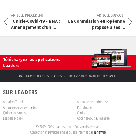
ARTICLE PRÉCÉDENT
ARTICLE SUIVANT
Tunisie-Covid-19 - BNA :
La Commission européenne
Aménagement d’un ...
propose à ses ...
Téléchargez les applications
Leaders
PARTENAIRES
DOSSIERS
LEADERS TV
SUCCESS STORY
OPINIONS
TENDANCE
SUR LEADERS
Actualités Tunisie
Annuaire des entreprises
Annuaire de personnalités
Plan du site
Qui sommes nous
Contact
Leaders Mobile
Abonnez-vous au mensuel
© 2009 - 2026 Leaders.com.tn Tous droits réservés.
Conception et Développement du site internet par
Tanit web