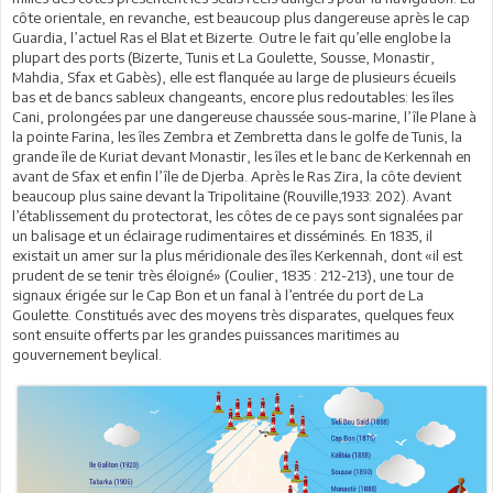
côte orientale, en revanche, est beaucoup plus dangereuse après le cap
Guardia, l’actuel Ras el Blat et Bizerte. Outre le fait qu’elle englobe la
plupart des ports (Bizerte, Tunis et La Goulette, Sousse, Monastir,
Mahdia, Sfax et Gabès), elle est flanquée au large de plusieurs écueils
bas et de bancs sableux changeants, encore plus redoutables: les îles
Cani, prolongées par une dangereuse chaussée sous-marine, l’île Plane à
la pointe Farina, les îles Zembra et Zembretta dans le golfe de Tunis, la
grande île de Kuriat devant Monastir, les îles et le banc de Kerkennah en
avant de Sfax et enfin l’île de Djerba. Après le Ras Zira, la côte devient
beaucoup plus saine devant la Tripolitaine (Rouville,1933: 202). Avant
l’établissement du protectorat, les côtes de ce pays sont signalées par
un balisage et un éclairage rudimentaires et disséminés. En 1835, il
existait un amer sur la plus méridionale des îles Kerkennah, dont «il est
prudent de se tenir très éloigné» (Coulier, 1835 : 212-213), une tour de
signaux érigée sur le Cap Bon et un fanal à l’entrée du port de La
Goulette. Constitués avec des moyens très disparates, quelques feux
sont ensuite offerts par les grandes puissances maritimes au
gouvernement beylical.