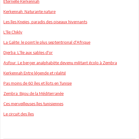
Éternelle Kerkennah
Kerkennah: Naturante nature
Les îles Kneïes, paradis des oiseaux hivernants
L'île Chikly
La Galite: le point le plus septentrional d'Afrique
Djerba: L'île aux sables d'or
Asfour: Le berger analphabète devenu militant écolo à Zembra
Kerkennah Entre légende et réalité
Pas moins de 60 îles et îlots en Tunisie
Zembra: Bijou de la Méditerranée
Ces merveilleuses îles tunisiennes
Le circuit des îles