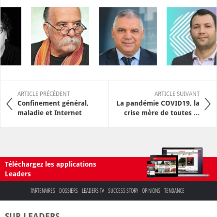
ARTICLE PRÉCÉDENT
ARTICLE SUIVANT
Confinement général,
La pandémie COVID19, la
maladie et Internet
crise mère de toutes ...
Téléchargez les applications
Leaders
PARTENAIRES
DOSSIERS
LEADERS TV
SUCCESS STORY
OPINIONS
TENDANCE
SUR LEADERS