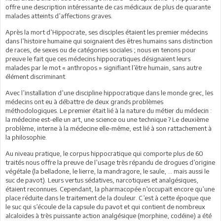
offre une description intéressante de cas médicaux de plus de quarante
malades atteints d’affections graves.
Après la mort d’Hippocrate, ses disciples étaient les premier médecins
dans l’histoire humaine qui soignaient des êtres humains sans distinction
de races, de sexes ou de catégories sociales ; nous en tenons pour
preuve le fait que ces médecins hippocratiques désignaient leurs
malades par le mot « anthropos » signifiant l’être humain, sans autre
élément discriminant.
Avec l’installation d’une discipline hippocratique dans le monde grec, les
médecins ont eu à débattre de deux grands problèmes
méthodologiques. Le premier était lié à la nature du métier du médecin :
la médecine est-elle un art, une science ou une technique ? Le deuxième
problème, interne à la médecine elle-même, est lié à son rattachement à
la philosophie.
Au niveau pratique, le corpus hippocratique qui comporte plus de 60
traités nous offre la preuve de l’usage très répandu de drogues d’origine
végétale (la belladone, le lierre, la mandragore, le saule, ... mais aussi le
suc de pavot). Leurs vertus sédatives, narcotiques et analgésiques,
étaient reconnues. Cependant, la pharmacopée n’occupait encore qu’une
place réduite dans le traitement de la douleur. C’est à cette époque que
le suc qui s’écoule de la capsule du pavot et qui contient de nombreux
alcaloïdes à très puissante action analgésique (morphine, codéine) a été