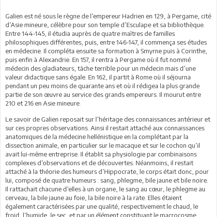
Galien est né sous le règne de l’empereur Hadrien en 129, à Pergame, cité
d’Asie mineure, célèbre pour son temple d’Esculape et sa bibliothèque.
Entre 144-145, il étudia auprès de quatre maîtres de familles
philosophiques différentes, puis, entre 146-147, il commença ses études
en médecine. Il compléta ensuite sa formation à Smyrne puis à Corinthe,
puis enfin à Alexandrie. En 157, il rentra à Pergame où il fut nommé
médecin des gladiateurs, tâche terrible pour un médecin mais d’une
valeur didactique sans égale. En 162, il partit à Rome où il séjourna
pendant un peu moins de quarante ans et où il rédigea la plus grande
partie de son œuvre au service des grands empereurs. Il mourut entre
210 et 216 en Asie mineure.
Le savoir de Galien reposait sur l’héritage des connaissances antérieur et
sur ces propres observations. Ainsi il restait attaché aux connaissances
anatomiques de la médecine hellénistique en la complétant par la
dissection animale, en particulier sur le macaque et sur le cochon qu’il
avait lui-même entreprise. Il établit sa physiologie par combinaisons
complexes d’observations et de découvertes. Néanmoins, il restait
attaché à la théorie des humeurs d’Hippocrate, le corps était donc, pour
lui, composé de quatre humeurs : sang, phlegme, bile jaune et bile noire.
Il rattachait chacune d’elles à un organe, le sang au cœur, le phlegme au
cerveau, la bile jaune au foie, la bile noire à la rate. Elles étaient
également caractérisées par une qualité, respectivement le chaud, le
froid, l’humide, le sec, et par un élément constituant le macrocosme,