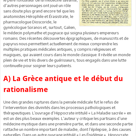
d’autres personnages ont joué un rôle
sans doute plus grand encore tel que les
anatomistes Hérophile et Érasistrate, le
pharmacologue Dioscoride, le
gynécologue Soranos et, surtout, Galien,
le médecin polymathe et pugnace qui soigna plusieurs empereurs
romains. Des récentes découvertes épigraphiques, de manuscrits et de
papyrus nous permettent actuellement de mieux comprendre les
multiples pratiques médicales antiques, y compris religieuses et
magiques, qui avaient cours dans le monde classique. Il révèle un monde
plein de vie et très divers de guérisseurs, tous engagés dans une lutte
continuelle pour soigner leurs patients.
A) La Grèce antique et le début du
rationalisme
Une des grandes ruptures dans la pensée médicale fut le refus de
l’intervention des divinités dans les processus pathologiques et
thérapeutiques. L’ouvrage d’Hippocrate intitulé « La Maladie sacrée » en
est un des plus beaux exemples. L’auteur y critique les partisans d’une
médecine mystique dans une première partie, et dans une seconde partie
rattache un nombre important de maladie, dont l’épilepsie, à des causes
naturelles. Dans un autre ouvrage intitulé « Les Épidémie », Hippocrate