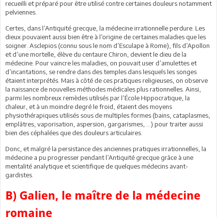
recueilli et préparé pour être utilisé contre certaines douleurs notamment
pelviennes.
Certes, dans l’Antiquité grecque, la médecine irrationnelle perdure. Les
dieux pouvaient aussi bien être à l’origine de certaines maladies que les
soigner. Asclepios (connu sous le nom d’Esculape à Rome), fils d’Apollon
et d’une mortelle, élève du centaure Chiron, devient le dieu de la
médecine. Pour vaincre les maladies, on pouvait user d’amulettes et
d’incantations, se rendre dans des temples dans lesquels les songes
étaient interprétés. Mais à côté de ces pratiques religieuses, on observe
la naissance de nouvelles méthodes médicales plus rationnelles. Ainsi,
parmi les nombreux remèdes utilisés par l’École Hippocratique, la
chaleur, et à un moindre degré le froid, étaient des moyens
physiothérapiques utilisés sous de multiples formes (bains, cataplasmes,
emplâtres, vaporisation, aspersion, gargarismes, ...) pour traiter aussi
bien des céphalées que des douleurs articulaires.
Donc, et malgré la persistance des anciennes pratiques irrationnelles, la
médecine a pu progresser pendant l’Antiquité grecque grâce à une
mentalité analytique et scientifique de quelques médecins avant-
gardistes.
B) Galien, le maître de la médecine
romaine