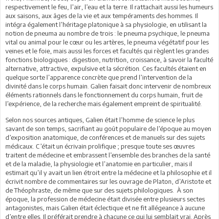
respectivement le feu, l’air, l’eau et la terre. Il rattachait aussi les humeurs
aux saisons, aux âges de la vie et aux tempéraments des hommes. Il
intégra également l’héritage platonique à sa physiologie, en utilisant la
notion de pneuma au nombre de trois : le pneuma psychique, le pneuma
vital ou animal pour le cœur ou les artères, le pneuma végétatif pour les
veines et le foie, mais aussi les forces et facultés qui règlent les grandes
fonctions biologiques : digestion, nutrition, croissance, à savoir la faculté
alternative, attractive, expulsive et la sécrétion. Ces facultés étaient en
quelque sorte l’apparence concrète que prend l’intervention de la
divinité dans le corps humain. Galien faisait donc intervenir de nombreux
éléments rationnels dans le fonctionnement du corps humain, fruit de
l’expérience, de la recherche mais également empreint de spiritualité.
Selon nos sources antiques, Galien était l’homme de science le plus
savant de son temps, sacrifiant au goût populaire de l’époque au moyen
d’exposition anatomique, de conférences et de manuels sur des sujets
médicaux. C’était un écrivain prolifique ; presque toute ses œuvres
traitent de médecine et embrassent l’ensemble des branches de la santé
et de la maladie, la physiologie et l’anatomie en particulier, mais il
estimait qu’il y avait un lien étroit entre la médecine et la philosophie et il
écrivit nombre de commentaires sur les ouvrage de Platon, d’Aristote et
de Théophraste, de même que sur des sujets philologiques. À son
époque, la profession de médecine était divisée entre plusieurs sectes
antagonistes, mais Galien était éclectique et ne fit allégeance à aucune
d’entre elles. Il préférait prendre à chacune ce qui lui semblait vrai. Après