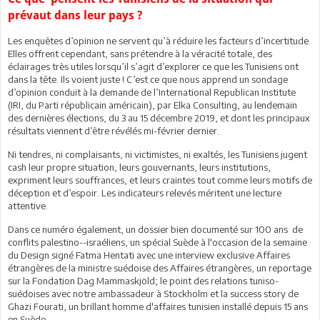
prévaut dans leur pays ?
Les enquêtes d’opinion ne servent qu’à réduire les facteurs d’incertitude.
Elles offrent cependant, sans prétendre à la véracité totale, des
éclairages très utiles lorsqu’il s’agit d’explorer ce que les Tunisiens ont
dans la tête. Ils voient juste ! C’est ce que nous apprend un sondage
d’opinion conduit à la demande de l’International Republican Institute
(IRI, du Parti républicain américain), par Elka Consulting, au lendemain
des dernières élections, du 3 au 15 décembre 2019, et dont les principaux
résultats viennent d’être révélés mi-février dernier.
Ni tendres, ni complaisants, ni victimistes, ni exaltés, les Tunisiens jugent
cash leur propre situation, leurs gouvernants, leurs institutions,
expriment leurs souffrances, et leurs craintes tout comme leurs motifs de
déception et d’espoir. Les indicateurs relevés méritent une lecture
attentive.
Dans ce numéro également, un dossier bien documenté sur 100 ans de
conflits palestino--israéliens, un spécial Suède à l'occasion de la semaine
du Design signé Fatma Hentati avec une interview exclusive Affaires
étrangères de la ministre suédoise des Affaires étrangères, un reportage
sur la Fondation Dag Mammaskjöld; le point des relations tuniso-
suédoises avec notre ambassadeur à Stockholm et la success story de
Ghazi Fourati, un brillant homme d'affaires tunisien installé depuis 15 ans
en Suède.