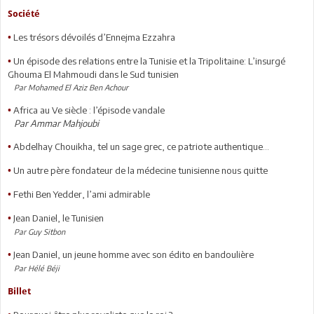
Société
Les trésors dévoilés d’Ennejma Ezzahra
•
Un épisode des relations entre la Tunisie et la Tripolitaine: L’insurgé
•
Ghouma El Mahmoudi dans le Sud tunisien
Par Mohamed El Aziz Ben Achour
Africa au Ve siècle : l’épisode vandale
•
Par Ammar Mahjoubi
Abdelhay Chouikha, tel un sage grec, ce patriote authentique...
•
Un autre père fondateur de la médecine tunisienne nous quitte
•
Fethi Ben Yedder, l’ami admirable
•
Jean Daniel, le Tunisien
•
Par Guy Sitbon
Jean Daniel, un jeune homme avec son édito en bandoulière
•
Par Hélé Béji
Billet