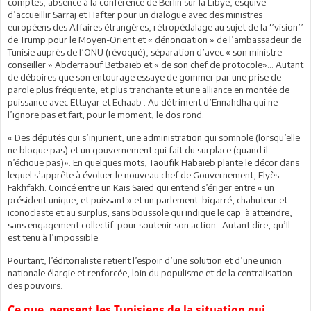
comptes, absence à la conférence de Berlin sur la Libye, esquive
d’accueillir Sarraj et Hafter pour un dialogue avec des ministres
européens des Affaires étrangères, rétropédalage au sujet de la ‘’vision’’
de Trump pour le Moyen-Orient et « dénonciation » de l’ambassadeur de
Tunisie auprès de l’ONU (révoqué), séparation d’avec « son ministre-
conseiller » Abderraouf Betbaieb et « de son chef de protocole»... Autant
de déboires que son entourage essaye de gommer par une prise de
parole plus fréquente, et plus tranchante et une alliance en montée de
puissance avec Ettayar et Echaab . Au détriment d’Ennahdha qui ne
l’ignore pas et fait, pour le moment, le dos rond.
« Des députés qui s’injurient, une administration qui somnole (lorsqu’elle
ne bloque pas) et un gouvernement qui fait du surplace (quand il
n’échoue pas)». En quelques mots, Taoufik Habaïeb plante le décor dans
lequel s’apprête à évoluer le nouveau chef de Gouvernement, Elyès
Fakhfakh. Coincé entre un Kaïs Saïed qui entend s’ériger entre « un
président unique, et puissant » et un parlement
bigarré, chahuteur et
iconoclaste et au surplus, sans boussole qui indique le cap
à atteindre,
sans engagement collectif
pour soutenir son action.
Autant dire, qu’Il
est tenu à l’impossible.
Pourtant, l’éditorialiste retient l’espoir
d’une solution et d’une union
nationale élargie et renforcée, loin du populisme et de la centralisation
des pouvoirs.
Ce que pensent les Tunisiens de la situation qui