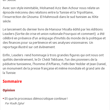
Avec son style inimitable, Mohamed Aziz Ben Achour nous relate un
épisode méconnu des relations entre la Tunisie et la Tripolitaine,
l’insurrection de Ghouma
El Mahmoudi dans le sud tunisien au XIXe
siècle.
Le lancement du dernier livre de Mansour Moalla édité par les éditions
Leaders (Sortie de crise et union nationale Pourquoi et comment) a été
célébré en présence d'un aréopage d'invités du monde de la politique et
des finances pour sa pertinence et ses analyses visionnaires. Un
reportage illustré sur cet évènement.
Enfin, Leaders rend hommage à trois grandes figures qui ont nous ont
quittés dernièrement, le Dr Chédi Tebbane, l'un des pionniers de la
pédiatrie tunisienne, l'homme d'Affaires, Fethi Ben Yedder et Jean Daniel,
un monument de la presse française et même mondiale et grand ami de
la Tunisie.
Sommaire
Opinion
Et que le processus démocratique continue !
•
Par Riadh Zghal