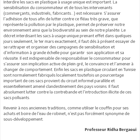
Interdire les sacs en plastique à usage unique est important. La
sensibilisation du consommateur et de tous les intervenants
(commerçants, industriels, fabricants…) est nécessaire. S’assurer
l’adhésion de tous afin de lutter contre ce fléau très grave, que
représente la pollution par le plastique, permet de préserver notre
environnement ainsi que la biodiversité au sein de notre planète. Le
décret interdisant les sacs à usage unique prenant effet dans quelques
jours seulement, le 1er mars exactement, il faut dés à présent essayer de
se rattraper et organiser des campagnes de sensibilisation et
d’information à grande échelle pour garantir son application et sa
réussite. Il est indispensable de responsabiliser le consommateur pour
s’assurer son implication active de plein gré, le convaincre et l’amener à
changer de comportement. Enfin les sacs en plastique circulant en Tunisie
sont normalement fabriqués localement toutefois un pourcentage
important de ces sacs provient du circuit informel parallèle et
essentiellement amené clandestinement des pays voisins. Il faut
absolument lutter contre la contrebande et l’introduction illicite de ces
sacs polluants.
Revenir à nos anciennes traditions, comme utiliser le couffin pour ses
achats et boire de l’eau de robinet, n’est pas forcément synonyme de
sous-développement.
Professeur Ridha Bergaoui