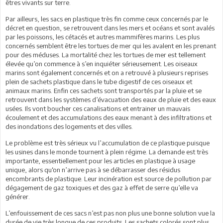
êtres vivants sur terre.
Par ailleurs, les sacs en plastique très fin comme ceux concernés par le
décret en question, se retrouvent dans les mers et océans et sont avalés
par les poissons, les cétacés et autres mammifères marins. Les plus
concernés semblent être les tortues de mer qui les avalent en les prenant
pour des méduses. La mortalité chez les tortues de mer est tellement
élevée qu’on commence à s’en inquiéter sérieusement. Les oiseaux
marins sont également concernés et on a retrouvé à plusieurs reprises
plein de sachets plastique dans le tube digestif de ces oiseaux et
animaux marins. Enfin ces sachets sont transportés par la pluie et se
retrouvent dans les systèmes d’évacuation des eaux de pluie et des eaux
usées. Ils vont boucher ces canalisations et entrainer un mauvais
écoulement et des accumulations des eaux menant à des infiltrations et
des inondations des logements et des villes.
Le problème est très sérieux vu l’accumulation de ce plastique puisque
les usines dans le monde tournent à plein régime. La demande est très
importante, essentiellement pour les articles en plastique à usage
unique, alors qu‘on n’arrive pas à se débarrasser des résidus
encombrants de plastique. Leur incinération est source de pollution par
dégagement de gaz toxiques et des gaz à effet de serre qu’elle va
générer.
L’enfouissement de ces sacs n’est pas non plus une bonne solution vue la
durée de vie très longue de ces produits. Les sachets colorés sont plus