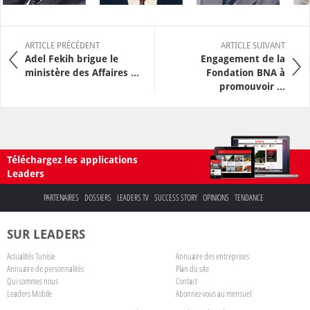
ARTICLE PRÉCÉDENT
ARTICLE SUIVANT
Adel Fekih brigue le
Engagement de la
ministère des Affaires ...
Fondation BNA à
promouvoir ...
Téléchargez les applications
Leaders
PARTENAIRES
DOSSIERS
LEADERS TV
SUCCESS STORY
OPINIONS
TENDANCE
SUR LEADERS
Actualités Tunisie
Annuaire des entreprises
Annuaire de personnalités
Plan du site
Qui sommes nous
Contact
Leaders Mobile
Abonnez-vous au mensuel