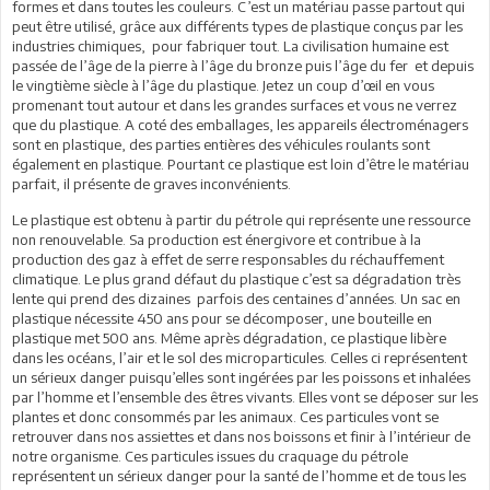
formes et dans toutes les couleurs. C’est un matériau passe partout qui
peut être utilisé, grâce aux différents types de plastique conçus par les
industries chimiques, pour fabriquer tout. La civilisation humaine est
passée de l’âge de la pierre à l’âge du bronze puis l’âge du fer et depuis
le vingtième siècle à l’âge du plastique. Jetez un coup d’œil en vous
promenant tout autour et dans les grandes surfaces et vous ne verrez
que du plastique. A coté des emballages, les appareils électroménagers
sont en plastique, des parties entières des véhicules roulants sont
également en plastique. Pourtant ce plastique est loin d’être le matériau
parfait, il présente de graves inconvénients.
Le plastique est obtenu à partir du pétrole qui représente une ressource
non renouvelable. Sa production est énergivore et contribue à la
production des gaz à effet de serre responsables du réchauffement
climatique. Le plus grand défaut du plastique c’est sa dégradation très
lente qui prend des dizaines parfois des centaines d’années. Un sac en
plastique nécessite 450 ans pour se décomposer, une bouteille en
plastique met 500 ans. Même après dégradation, ce plastique libère
dans les océans, l’air et le sol des microparticules. Celles ci représentent
un sérieux danger puisqu’elles sont ingérées par les poissons et inhalées
par l’homme et l’ensemble des êtres vivants. Elles vont se déposer sur les
plantes et donc consommés par les animaux. Ces particules vont se
retrouver dans nos assiettes et dans nos boissons et finir à l’intérieur de
notre organisme. Ces particules issues du craquage du pétrole
représentent un sérieux danger pour la santé de l’homme et de tous les