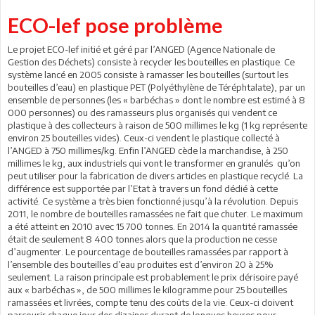
ECO-lef pose problème
Le projet ECO-lef initié et géré par l’ANGED (Agence Nationale de
Gestion des Déchets) consiste à recycler les bouteilles en plastique. Ce
système lancé en 2005 consiste à ramasser les bouteilles (surtout les
bouteilles d’eau) en plastique PET (Polyéthylène de Téréphtalate), par un
ensemble de personnes (les « barbéchas » dont le nombre est estimé à 8
000 personnes) ou des ramasseurs plus organisés qui vendent ce
plastique à des collecteurs à raison de 500 millimes le kg (1 kg représente
environ 25 bouteilles vides). Ceux-ci vendent le plastique collecté à
l’ANGED à 750 millimes/kg. Enfin l’ANGED cède la marchandise, à 250
millimes le kg, aux industriels qui vont le transformer en granulés qu’on
peut utiliser pour la fabrication de divers articles en plastique recyclé. La
différence est supportée par l’Etat à travers un fond dédié à cette
activité. Ce système a très bien fonctionné jusqu’à la révolution. Depuis
2011, le nombre de bouteilles ramassées ne fait que chuter. Le maximum
a été atteint en 2010 avec 15 700 tonnes. En 2014 la quantité ramassée
était de seulement 8 400 tonnes alors que la production ne cesse
d’augmenter. Le pourcentage de bouteilles ramassées par rapport à
l’ensemble des bouteilles d’eau produites est d’environ 20 à 25%
seulement. La raison principale est probablement le prix dérisoire payé
aux « barbéchas », de 500 millimes le kilogramme pour 25 bouteilles
ramassées et livrées, compte tenu des coûts de la vie. Ceux-ci doivent
parcourir chaque jour des dizaines durant de longues heures pour