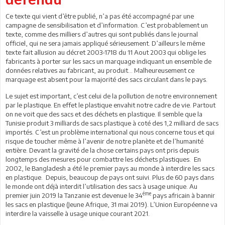
Ce texte qui vient d’être publié, n’a pas été accompagné par une
campagne de sensibilisation et d’information. C’est probablement un
texte, comme des milliers d’autres qui sont publiés dans le journal
officiel, qui ne sera jamais appliqué sérieusement. D’ailleurs le même
texte fait allusion au décret 2003-1718 du 11 Aout 2003 qui oblige les
fabricants à porter sur les sacs un marquage indiquant un ensemble de
données relatives au fabricant, au produit… Malheureusement ce
marquage est absent pour la majorité des sacs circulant dans le pays.
Le sujet est important, c’est celui de la pollution de notre environnement
par le plastique. En effet le plastique envahit notre cadre de vie. Partout
on ne voit que des sacs et des déchets en plastique. Il semble que la
Tunisie produit 3 milliards de sacs plastique à coté des 1,2 milliard de sacs
importés. C’est un problème international qui nous concerne tous et qui
risque de toucher même à l’avenir de notre planète et de l’humanité
entière. Devant la gravité de la chose certains pays ont pris depuis
longtemps des mesures pour combattre les déchets plastiques. En
2002, le Bangladesh a été le premier pays au monde à interdire les sacs
en plastique. Depuis, beaucoup de pays ont suivi. Plus de 60 pays dans
le monde ont déjà interdit l’utilisation des sacs à usage unique. Au
éme
premier juin 2019 la Tanzanie est devenue le 34
pays africain à bannir
les sacs en plastique (Jeune Afrique, 31 mai 2019). L’Union Européenne va
interdire la vaisselle à usage unique courant 2021.