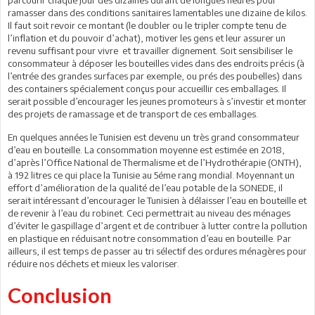
ramasser dans des conditions sanitaires lamentables une dizaine de kilos.
Il faut soit revoir ce montant (le doubler ou le tripler compte tenu de
l’inflation et du pouvoir d’achat), motiver les gens et leur assurer un
revenu suffisant pour vivre et travailler dignement. Soit sensibiliser le
consommateur à déposer les bouteilles vides dans des endroits précis (à
l’entrée des grandes surfaces par exemple, ou prés des poubelles) dans
des containers spécialement conçus pour accueillir ces emballages. Il
serait possible d’encourager les jeunes promoteurs à s’investir et monter
des projets de ramassage et de transport de ces emballages.
En quelques années le Tunisien est devenu un très grand consommateur
d’eau en bouteille. La consommation moyenne est estimée en 2018,
d’après l’Office National de Thermalisme et de l’Hydrothérapie (ONTH),
à 192 litres ce qui place la Tunisie au 5éme rang mondial. Moyennant un
effort d’amélioration de la qualité de l’eau potable de la SONEDE, il
serait intéressant d’encourager le Tunisien à délaisser l’eau en bouteille et
de revenir à l’eau du robinet. Ceci permettrait au niveau des ménages
d’éviter le gaspillage d’argent et de contribuer à lutter contre la pollution
en plastique en réduisant notre consommation d’eau en bouteille. Par
ailleurs, il est temps de passer au tri sélectif des ordures ménagères pour
réduire nos déchets et mieux les valoriser.
Conclusion