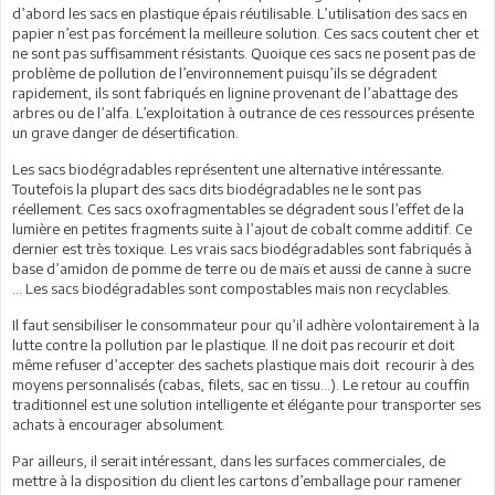
d’abord les sacs en plastique épais réutilisable. L’utilisation des sacs en
papier n’est pas forcément la meilleure solution. Ces sacs coutent cher et
ne sont pas suffisamment résistants. Quoique ces sacs ne posent pas de
problème de pollution de l’environnement puisqu’ils se dégradent
rapidement, ils sont fabriqués en lignine provenant de l’abattage des
arbres ou de l’alfa. L’exploitation à outrance de ces ressources présente
un grave danger de désertification.
Les sacs biodégradables représentent une alternative intéressante.
Toutefois la plupart des sacs dits biodégradables ne le sont pas
réellement. Ces sacs oxofragmentables se dégradent sous l’effet de la
lumière en petites fragments suite à l’ajout de cobalt comme additif. Ce
dernier est très toxique. Les vrais sacs biodégradables sont fabriqués à
base d’amidon de pomme de terre ou de maïs et aussi de canne à sucre
… Les sacs biodégradables sont compostables mais non recyclables.
Il faut sensibiliser le consommateur pour qu’il adhère volontairement à la
lutte contre la pollution par le plastique. Il ne doit pas recourir et doit
même refuser d’accepter des sachets plastique mais doit recourir à des
moyens personnalisés (cabas, filets, sac en tissu…). Le retour au couffin
traditionnel est une solution intelligente et élégante pour transporter ses
achats à encourager absolument.
Par ailleurs, il serait intéressant, dans les surfaces commerciales, de
mettre à la disposition du client les cartons d’emballage pour ramener