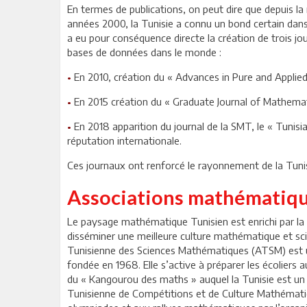
En termes de publications, on peut dire que depuis la
années 2000, la Tunisie a connu un bond certain dans
a eu pour conséquence directe la création de trois jo
bases de données dans le monde :
•
En 2010, création du « Advances in Pure and Appli
•
En 2015 création du « Graduate Journal of Mathemat
•
En 2018 apparition du journal de la SMT, le « Tunisi
réputation internationale.
Ces journaux ont renforcé le rayonnement de la Tunisi
Associations mathématique
Le paysage mathématique Tunisien est enrichi par la
disséminer une meilleure culture mathématique et scie
Tunisienne des Sciences Mathématiques (ATSM) est un
fondée en 1968. Elle s’active à préparer les écolier
du « Kangourou des maths » auquel la Tunisie est un 
Tunisienne de Compétitions et de Culture Mathématiq