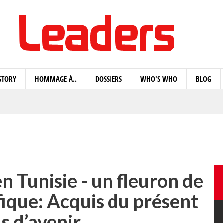
STORY
HOMMAGE À..
DOSSIERS
WHO'S WHO
BLOG
 Tunisie - un fleuron de
fique: Acquis du présent
is d’avenir