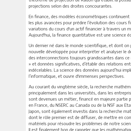
projections selon des droites concourantes.
En finance, des modèles économétriques continuent 
les plus avancées pour prédire l’évolution des cours f
variations du cours d'un actif financier à travers u
Aujourd'hui, la finance quantitative est une science 
Un dernier né dans le monde scientifique, et dont on 
nouvelle développée pour interpréter et analyser le
des interconnections toujours grandissantes dans ce
» et données significatives, d’établir des relations e
indécelables. La science des données aujourd’hui impl
l’informatique, et ouvre d'immenses perspectives.
Au courant du vingtième siècle, la recherche mathém
principalement dans les universités, dans les entrepr
sont devenues un métier, financé en majeure partie p
en France, du NSERC au Canada ou de la NSF aux Etat
Japon, sont également investis dans la recherche ma
dont le rôle premier est de diffuser, de mettre en con
matériels pour résoudre les problèmes de notre scien
Il est finalement bon de rappeler que les mathémati