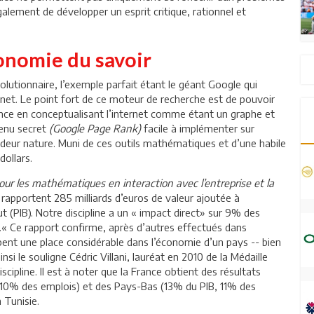
lement de développer un esprit critique, rationnel et
onomie du savoir
lutionnaire, l’exemple parfait étant le géant Google qui
net. Le point fort de ce moteur de recherche est de pouvoir
nence en conceptualisant l’internet comme étant un graphe et
tenu secret
(Google Page Rank)
facile à implémenter sur
ndeur nature. Muni de ces outils mathématiques et d’une habile
dollars.
ur les mathématiques en interaction avec l’entreprise et la
rapportent 285 milliards d’euros de valeur ajoutée à
ut (PIB). Notre discipline a un « impact direct» sur 9% des
s.« Ce rapport confirme, après d’autres effectués dans
ent une place considérable dans l’économie d’un pays -- bien
i le souligne Cédric Villani, lauréat en 2010 de la Médaille
cipline. Il est à noter que la France obtient des résultats
, 10% des emplois) et des Pays-Bas (13% du PIB, 11% des
 Tunisie.