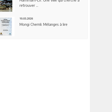
Hammam-Lif: Une ville qui cherche à
retrouver ...
10.03.2026
Mongi Chemli: Mélanges à lire