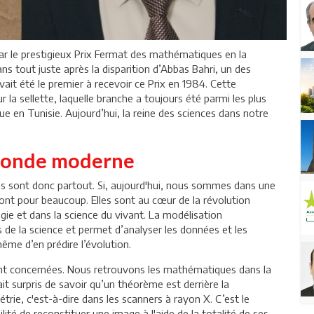
ar le prestigieux Prix Fermat des mathématiques en la
s tout juste après la disparition d’Abbas Bahri, un des
ait été le premier à recevoir ce Prix en 1984. Cette
a sellette, laquelle branche a toujours été parmi les plus
e en Tunisie. Aujourd’hui, la reine des sciences dans notre
 monde moderne
es sont donc partout. Si, aujourd'hui, nous sommes dans une
ont pour beaucoup. Elles sont au cœur de la révolution
gie et dans la science du vivant. La modélisation
e la science et permet d’analyser les données et les
ême d’en prédire l’évolution.
 sont concernées. Nous retrouvons les mathématiques dans la
ait surpris de savoir qu’un théorème est derrière la
ie, c'est-à-dire dans les scanners à rayon X. C’est le
lité de reconstituer une image à l'aide de la totalité de ses