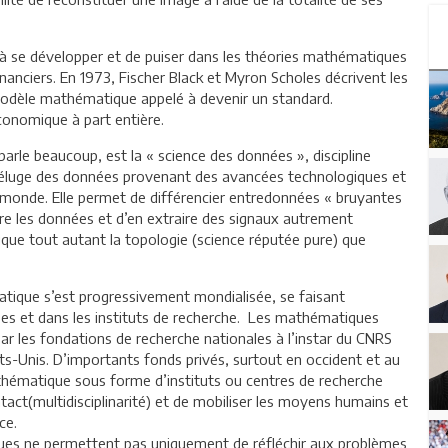
à se développer et de puiser dans les théories mathématiques
inanciers. En 1973, Fischer Black et Myron Scholes décrivent les
n modèle mathématique appelé à devenir un standard.
économique à part entière.
parle beaucoup, est la « science des données », discipline
 déluge des données provenant des avancées technologiques et
 monde. Elle permet de différencier entredonnées « bruyantes
ntre les données et d’en extraire des signaux autrement
ique tout autant la topologie (science réputée pure) que
atique s’est progressivement mondialisée, se faisant
ises et dans les instituts de recherche. Les mathématiques
ar les fondations de recherche nationales à l’instar du CNRS
s-Unis. D’importants fonds privés, surtout en occident et au
thématique sous forme d’instituts ou centres de recherche
tact(multidisciplinarité) et de mobiliser les moyens humains et
ce.
ques ne permettent pas uniquement de réfléchir aux problèmes