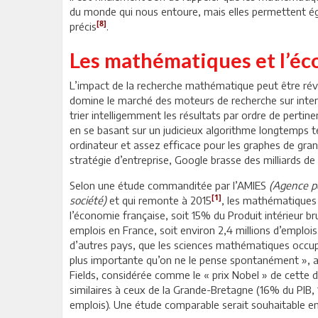
du monde qui nous entoure, mais elles permettent éga
[8]
précis
.
Les mathématiques et l’éc
L’impact de la recherche mathématique peut être révo
domine le marché des moteurs de recherche sur inter
trier intelligemment les résultats par ordre de perti
en se basant sur un judicieux algorithme longtemps 
ordinateur et assez efficace pour les graphes de gra
stratégie d’entreprise, Google brasse des milliards de 
Selon une étude commanditée par l’AMIES
(Agence po
[1]
société)
et qui remonte à 2015
, les mathématiques 
l’économie française, soit 15% du Produit intérieur br
emplois en France, soit environ 2,4 millions d’emploi
d’autres pays, que les sciences mathématiques occup
plus importante qu’on ne le pense spontanément », ains
Fields, considérée comme le « prix Nobel » de cette dis
similaires à ceux de la Grande-Bretagne (16% du PIB
emplois). Une étude comparable serait souhaitable en