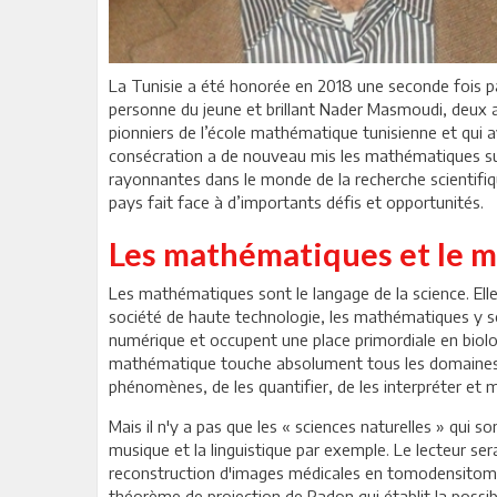
La Tunisie a été honorée en 2018 une seconde fois p
personne du jeune et brillant Nader Masmoudi, deux an
pionniers de l’école mathématique tunisienne et qui av
consécration a de nouveau mis les mathématiques sur l
rayonnantes dans le monde de la recherche scientifiqu
pays fait face à d’importants défis et opportunités.
Les mathématiques et le
Les mathématiques sont le langage de la science. Ell
société de haute technologie, les mathématiques y s
numérique et occupent une place primordiale en biolo
mathématique touche absolument tous les domaines d
phénomènes, de les quantifier, de les interpréter et m
Mais il n'y a pas que les « sciences naturelles » qui
musique et la linguistique par exemple. Le lecteur ser
reconstruction d'images médicales en tomodensitométr
théorème de projection de Radon qui établit la possibi