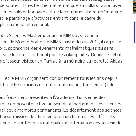
 de soutenir la recherche mathématique en collaboration avec
rganismes subventionnaires et de la communauté mathématique.
t le parrainage d’activités entrant dans le cadre du
an national et régional.
éen des Sciences Mathématiques « MIMS », second à
 dans le Monde Arabe. Le MIMS existe depuis 2012, il organise
ublic, sponsorise des évènements mathématiques au sens
ervise le comité national pour les olympiades. Depuis le début
rofesseur visiteur en Tunisie à la mémoire du regretté Abbas
SMT et le MIMS organisent conjointement tous les ans depuis
ent mathématiciens et mathématiciennes tunisien(ne)s de
sont fortement présentes à l’Académie Tunisienne des
comme composante active au sein du département des sciences
e par deux membres permanents. Le département des sciences
 pour mission de stimuler la recherche dans les différents
a tenue de conférences nationales et internationales au sein de