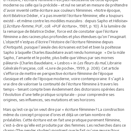
moderne ou celle qui la précède – et nul ne serait en mesure de prétendre
d’avoir inventé cette écriture aux couleurs féminines. «Notre époque,
écrit Béatrice Dédier, n’a pas inventé l’écriture féminine; elle a toujours
existé – et même contre les modèles masculins : depuis Sapho et Héloïse»
(
L’écriture-femme
, PUF, coll. «PUF écriture», 1981, p. 10). À la lumière de
la remarque de Béatrice Didier, force est de constater que l’écriture
féminine a des racines plus profondes et plus étendues qu’on l’imaginait.
L’objectif n’estpas d’écrire l’Histoire de l’écriture féminine depuis
d’Antiquité, puisque l’aïeule des écrivaines est bel et bien la poétesse
Sapho à laquelle Charles Baudelaire avait rendu hommage : « De la mâle
Sapho, l’amante et le poète, plus belle que Vénus par ses mornes
pâleurs!» (Charles Baudelaire, « Lesbos » in
Les fleurs du mal,
Librairie
Générale Française, coll. «Livre de poche», 1999, p. 208). Cet article
s’efforce de mettre en perspective écriture féminine de l’époque
classique et celle de l’époque moderne, voire contemporaine. Il s’agit à
vrai dire de valoriser la continuité de l’écriture féminine à travers les
temps – tenant compte bien évidemment des distorsions opérées dans
l’évolution d’une telle pratique scripturale – pour comprendre ses
origines, ses influences, ses mutations et ses horizons.
Mais qu’est-ce qu’on veut dire par « écriture féminine»? La construction
même du concept propose d’ores et déjà un certain nombre de
préalables. Cette écriture est en fait une pratique purement féminine,
c’est-à-dire qu’elle est produite par des femmes. Les recherches dans ce
champ (The gender studies) montrent que le fait qu’une œuvre (tous