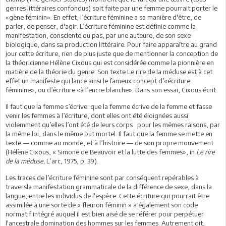
genres littéraires confondus) soit faite par une femme pourrait porter le
«gène féminin». En effet, l’écriture féminine a sa manière d'être, de
parler, de penser, d'agir. L’écriture féminine est définie comme la
manifestation, consciente ou pas, par une auteure, de son sexe
biologique, dans sa production littéraire. Pour faire apparaître au grand
jour cette écriture, rien de plus juste que de mentionner la conception de
la théoricienne Hélène Cixous qui est considérée comme la pionnière en
matière de la théorie du genre. Son texte Le rire de la méduse est à cet
effet un manifeste qui lance ainsi le fameux concept d’«écriture
féminine», ou d’écriture «à l’encre blanche». Dans son essai, Cixous écrit:
Il faut que la femme s’écrive: que la femme écrive de la femme et fasse
venir les femmes à l’écriture, dont elles ont été éloignées aussi
violemment qu’elles l’ont été de leurs corps : pour les mêmes raisons, par
la même loi, dans le même but mortel. Il faut que la femme se mette en
texte ― comme au monde, et à l’histoire ― de son propre mouvement
(Hélène Cixous, « Simone de Beauvoir et la lutte des femmes», in
Le rire
de la méduse,
L’arc, 1975, p. 39).
Les traces de l’écriture féminine sont par conséquent repérables à
traversla manifestation grammaticale de la différence de sexe, dans la
langue, entre les individus de l'espèce. Cette écriture qui pourrait être
assimilée à une sorte de « fleuron féminin » a également son code
normatif intégré auquel il est bien aisé de se référer pour perpétuer
l'ancestrale domination des hommes sur les femmes. Autrement dit,