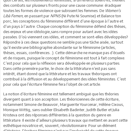
des combats sur plusieurs fronts pour une cause commune: éradiquer
toutes les formes de violence que subissent les femmes. De
Women’s
Libà Femen,
en passant par
NPNS
(Ni Pute Ni Soumise) et Balance ton
porc, les conceptions du féminisme diffèrent d’une époque à l’autre et
d’un pays à l’autre. Chaque conception du féminisme défend des thèses,
des enjeux et une idéologie,sans rompre pour autant avec les idées
passées. D’où viennent ces idées, et comment se sont-elles développées?
Répondre à ces deux questions ne semble pas une tâche aisée, surtout
qu’il existe une bibliographie abondante sur le féminisme (articles,
thèses, essais, conférences…). Cette démarche ne manque pas d’écueils
et de risques, puisque le concept de féminisme est tout à fait complexe.
C’est pour cela que la réflexion sera développée en plusieurs parties.
Dans cette première partie, le choix de la littérature n’est pas sans
intérêt, étant donné que la littérature et les travaux théoriques ont
contribué à la diffusion et au développement des idées féministes. C’est
pour cela que l’écriture féminine fera l’objet de cet article.
La notion d’écriture féminine est tellement ambiguë que les théories
divergent quant à son acception. Les théoriciennes de cette écriture,
notamment Simone de Beauvoir, Marguerite Yourcenar, Hélène Cixous,
Monique Wittig, sans oublier Elisabeth Badinter, Judith Butler et Julia
Kristeva ont des réponses différentes à la question du genre en
littérature. Il existe d’ailleurs plusieurs travaux qui mettent en avant cette
esthétique novatrice et, souvent, révolutionnaire. Pour un élément
d’Histoire, l’écriture féminine n’est pas l’exclusivité de cette époque