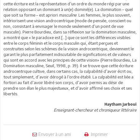
cette écriture est la représentation d’un ordre du monde régi par une
relation opposant un dominant à un(e) dominé(e). La domination – quel
que soit sa forme – est apriori
masculine
. Les femmes, le plus souvent,
intériorisent une vision androcentrique (mode de pensée, conscient ou
non, consistant à envisager le monde seulement d’un point de vue
masculin). Pierre Bourdieu, dans sa réflexion sur la domination masculine,
a montré que « le paradoxe est […] que ce sont les différences visibles
entre le corps féminin et le corps masculin qui, étant perçues et
construites selon les schèmes de la vision androcentrique, deviennent le
garant le plus parfaitement indiscutable de significations et de valeurs
qui sont en accord avec les principes de cette vision» (Pierre Bourdieu, La
Domination masculine, Seuil, 1998, p. 39). Il se trouve que cette écriture
androcentrique cultive, dans certains cas, la culpabilité d’avoir écrit ou,
tout simplement, d’avoir dérogé à l’ordre établi. La culpabilité est liée a
fortiori au fait d’avoir libéré son corps, d’avoir permis au désir de
prendre son élan le plus majestueux, et d’avoir affirmé ses choix et ses
libertés.
Haytham Jarboui
Enseignant-chercheur et chroniqueur littéraire
Envoyer à un ami
Imprimer