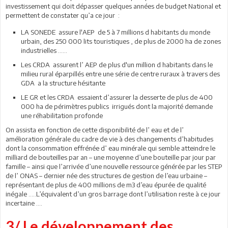
investissement qui doit dépasser quelques années de budget National et
permettent de constater qu’a ce jour :
LA SONEDE assure l'AEP de 5 à 7 millions d habitants du monde
urbain, des 250 000 lits touristiques , de plus de 2000 ha de zones
industrielles ……
Les CRDA assurent l’ AEP de plus d'un million d habitants dans le
milieu rural éparpillés entre une série de centre ruraux à travers des
GDA a la structure hésitante
LE GR et les CRDA essaient d’assurer la desserte de plus de 400
000 ha de périmètres publics irrigués dont la majorité demande
une réhabilitation profonde
On assista en fonction de cette disponibilité de l’ eau et de l’
amélioration générale du cadre de vie à des changements d’habitudes
dont la consommation effrénée d’ eau minérale qui semble atteindre le
milliard de bouteilles par an – une moyenne d’une bouteille par jour par
famille – ainsi que l’arrivée d’une nouvelle ressource générée par les STEP
de l’ ONAS – dernier née des structures de gestion de l’eau urbaine –
représentant de plus de 400 millions de m3 d’eau épurée de qualité
inégale …..L’équivalent d’un gros barrage dont l’utilisation reste à ce jour
incertaine ….
3/ Le développement des