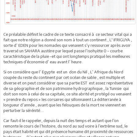
Ce préalable définit le cadre de ce texte consacré à ce secteur vital qui a
fait que notre région a donné son nom à tout un continent , L' IFRIGUYA ,
sorte d’ EDEN pour les nomades qui venaient s’y ressourcer après avoir
traversé un SAHARA austère par lequel passe l’isohyète 0 – courbe
caractéristique de la pluie –et qui ont longtemps pratiqué les meilleures
techniques d’économie d’ eau avant l’ heure .
Si on considère que l’ Egypte est un don du Nil , L’ Afrique du Nord
coupée du reste du continent par cet océan de sable , est multiple et
diverse et on peut considérer que sa partie EST est assez représentative
de sa géographie et de son patrimoine hydrographique , la Tunisie qui
doit son nom à celui de sa capitale, ce site abrité et protégé ou venaient
« prendre du repos » les corsaires qui sillonnaient La éditerranée à
longueur d’année , avant que les felouques de la mort ne viennent en
perturber la sérénité….
Car faut-il le rappeler, depuis la nuit des temps et autant que l’on
remonte le cours de l’histoire, du nord au sud voire à l’extrême sud, le
pays était habité et qui dit présence humaine dit proximité de ressources