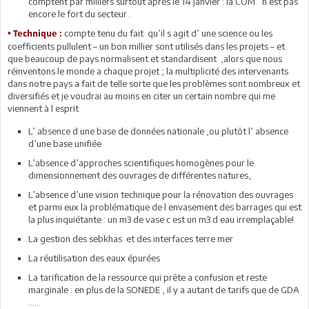
comptent par milliers surtout après le 14 janvier : la COM’ n est pas
encore le fort du secteur .
compte tenu du fait qu’il s agit d’ une science ou les
• Technique :
coefficients pullulent – un bon millier sont utilisés dans les projets – et
que beaucoup de pays normalisent et standardisent ,alors que nous
réinventons le monde a chaque projet ; la multiplicité des intervenants
dans notre pays a fait de telle sorte que les problèmes sont nombreux et
diversifiés et je voudrai au moins en citer un certain nombre qui me
viennent à l esprit
L’ absence d une base de données nationale ,ou plutôt l’ absence
d’une base unifiée
L’absence d’approches scientifiques homogènes pour le
dimensionnement des ouvrages de différentes natures,
L’absence d’une vision technique pour la rénovation des ouvrages
et parmi eux la problématique de l envasement des barrages qui est
la plus inquiétante : un m3 de vase c est un m3 d eau irremplaçable!
La gestion des sebkhas et des interfaces terre mer
La réutilisation des eaux épurées
La tarification de la ressource qui prête a confusion et reste
marginale : en plus de la SONEDE , il y a autant de tarifs que de GDA
……