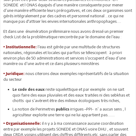
SONEDE et l ONAS équipés d’une manière conséquente pour mener
d’une manière efficiente leurs prérogatives, et ces deux organismes sont
gérés intégralement par des cadres et personnel national …ce qui ne
manque pas d'attiser les envies internationales anthropophages…..
Et dans une énumération préliminaire nous avons dressé un premier
check List de la problématique rencontrée par le domaine de l’eau :
l’eau est gérée par une multitude de structures
• Institutionnelle:
nationales, régionales et locales qui parfois se télescopent : à priori
environ plus de 50 administrations et services s’occupent d’eau d’une
manière ou d’une autre et ce dans plusieurs ministères
nous citerons deux exemples représentatifs de la situation
• Juridique:
du secteur
reste squelettique et par exemple on ne sait
Le code des eaux
quoi faire des eaux pluviales et des eaux traitées ni des sebkhas et
chotts qui s’avèrent être des milieux écologiques très riches,
La notion de Perimetres
irrigues –PPI- n’ a aucun sens , l
publics
agriculteur exploite une terre qui ne lui appartient pas……..
il n y a à ma connaissance aucune coordination
• Organisationnelle:
entre par exemple les projets SONEDE et ONAS voire DHU , et souvent
deux CRDA voisins utilisent des chiffres différents etc..sans parler des