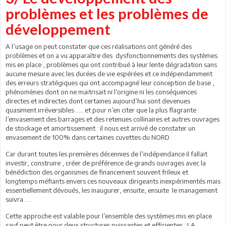
problèmes et les problèmes de
développement
A l’usage on peut constater que ces réalisations ont généré des
problèmes et on a vu apparaître des dysfonctionnements des systèmes
mis en place , problèmes qui ont contribué à leur lente dégradation sans
aucune mesure avec les durées de vie espérées et ce indépendamment
des erreurs stratégiques qui ont accompagné leur conception de base ,
phénomènes dont on ne maitrisait ni l’origine ni les conséquences
directes et indirectes dont certaines aujourd’hui sont devenues
quasiment irréversibles ……et pour n’en citer que la plus flagrante :
l’envasement des barrages et des retenues collinaires et autres ouvrages
de stockage et amortissement : il nous est arrivé de constater un
envasement de 100% dans certaines cuvettes du NORD.
Car durant toutes les premières décennies de l’indépendance il fallait
investir, construire , créer de préférence de grands ouvrages avec la
bénédiction des organismes de financement souvent frileux et
longtemps méfiants envers ces nouveaux dirigeants inexpérimentés mais
essentiellement dévoués, les inaugurer, ensuite, ensuite le management
suivra…..
Cette approche est valable pour l’ensemble des systèmes mis en place
sauf peut être pour deux structures puissantes et efficientes : LA