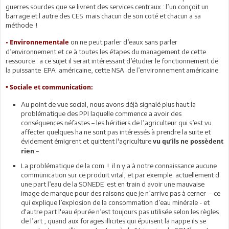
guerres sourdes que se livrent des services centraux : l’un conçoit un
barrage et l autre des CES mais chacun de son coté et chacun a sa
méthode !
•
on ne peut parler d’eaux sans parler
Environnementale
d’environnement et ce à toutes les étapes du management de cette
ressource : a ce sujet il serait intéressant d’étudier le fonctionnement de
la puissante EPA américaine, cette NSA de l’environnement américaine
• Sociale et communication:
Au point de vue social, nous avons déjà signalé plus haut la
problématique des PPI laquelle commence a avoir des
conséquences néfastes – les héritiers de l’agriculteur qui s’est vu
affecter quelques ha ne sont pas intéressés à prendre la suite et
évidement émigrent et quittent l'agriculture
vu qu’ils ne possèdent
–
rien
La problématique de la com. ! il n y a à notre connaissance aucune
communication sur ce produit vital, et par exemple actuellement d
une part l’eau de la SONEDE est en train d avoir une mauvaise
image de marque pour des raisons que je n’arrive pas à cerner – ce
qui explique l’explosion de la consommation d’eau minérale - et
d'autre part l'eau épurée n’est toujours pas utilisée selon les règles
de l’art ; quand aux forages illicites qui épuisent la nappe ils se