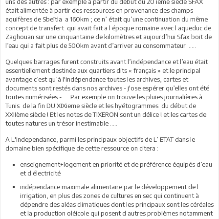
uns des autres : par exemple à partir du début du 20 ieme siècle SFAX
était alimentée à partir des ressources en provenance des champs
aquifères de Sbeïtla a 160km ; ce n’ était qu’une continuation du même
concept de transfert qui avait fait a l époque romaine avec l aqueduc de
Zaghouan sur une cinquantaine de kilomètres et aujourd’hui Sfax boit de
l’eau qui a fait plus de 500km avant d’arriver au consommateur …..
Quelques barrages furent construits avant l’indépendance et l’eau était
essentiellement destinée aux quartiers dits « français » et le principal
avantage c’est qu’à l'indépendance toutes les archives, cartes et
documents sont restés dans nos archives - j'ose espérer qu’elles ont été
toutes numérisées - …..Par exemple on trouve les pluies journalières à
Tunis de la fin DU XIXieme siècle et les hyétogrammes du début de
XXIIème siècle ! Et les notes de TIXERON sont un délice ! et les cartes de
toutes natures un trésor inestimable …..
A L'independance, parmi les principaux objectifs de L’ ETAT dans le
domaine bien spécifique de cette ressource on citera :
enseignement+logement en priorité et de préférence équipés d’eau
et d électricité
indépendance maximale alimentaire par le développement de l
irrigation, en plus des zones de cultures en sec qui continuent à
dépendre des aléas climatiques dont les principaux sont les céréales
et la production oléicole qui posent d autres problèmes notamment