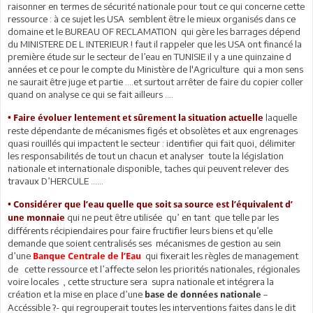
raisonner en termes de sécurité nationale pour tout ce qui concerne cette
ressource : à ce sujet les USA semblent être le mieux organisés dans ce
domaine et le BUREAU OF RECLAMATION qui gère les barrages dépend
du MINISTERE DE L INTERIEUR ! faut il rappeler que les USA ont financé la
première étude sur le secteur de l’eau en TUNISIE il y a une quinzaine d
années et ce pour le compte du Ministère de l'Agriculture qui a mon sens
ne saurait être juge et partie ….et surtout arrêter de faire du copier coller
quand on analyse ce qui se fait ailleurs ….
laquelle
• Faire évoluer lentement et sûrement la situation actuelle
reste dépendante de mécanismes figés et obsolètes et aux engrenages
quasi rouillés qui impactent le secteur : identifier qui fait quoi, délimiter
les responsabilités de tout un chacun et analyser toute la législation
nationale et internationale disponible, taches qui peuvent relever des
travaux D’HERCULE ……
• Considérer que l’eau quelle que soit sa source est l’équivalent d’
qui ne peut être utilisée qu’ en tant que telle par les
une monnaie
différents récipiendaires pour faire fructifier leurs biens et qu’elle
demande que soient centralisés ses mécanismes de gestion au sein
d’une
qui fixerait les règles de management
Banque Centrale de l’Eau
de cette ressource et l’affecte selon les priorités nationales, régionales
voire locales , cette structure sera supra nationale et intégrera la
création et la mise en place d’une
–
base de données nationale
Accéssible ?- qui regrouperait toutes les interventions faites dans le dit