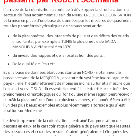
L’arrivée de la colonisation a continué à développer la structuration du
secteur de l’eau notamment au sein du MINISTERE DE LA COLONISATION
et la mise en place d’une base de données par les mesures de quasiment
tous les paramètres hydrauliques de ce pays semi aride:
de la pluviométrie, des intensités de pluie et des débits des oueds
importants ; par exemple a TUNIS le pluviomètre de SAIDA
MANOUBIA A été installé en 1870
du niveau des nappes et de la localisation des puits ;
De la qualité de l’eau etc….
Et si la base de données était consistante au NORD - notamment le
bassin versant de la MEDJERDA , ossature du système hydrologique du
pays - , elle l’ était nettement de moins en moins au fur et à mesure que
l’on allait vers LE SUD, dû essentiellement à l’ aléatoirité accentuée des
phénomènes climatologiques qui font qu’une même région peut recevoir
en 48h la pluviométrie d’une ou plusieurs années, et l’année 69 en a été
l’un des plus beaux exemples et plus récemment la tornade qui s’ est
abattue sur Medenine
Le développement de la colonisation a entraîné l’augmentation des
besoins en eaux et la caractéristique générale du pays était que les sites
des ressources et ceux des besoins étaient généralement éloignées les