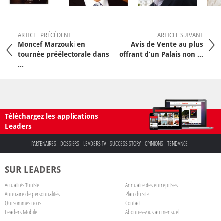
ARTICLE PRÉCÉDENT
ARTICLE SUIVANT
Moncef Marzouki en
Avis de Vente au plus
tournée préélectorale dans
offrant d’un Palais non ...
...
Téléchargez les applications
Leaders
PARTENAIRES
DOSSIERS
LEADERS TV
SUCCESS STORY
OPINIONS
TENDANCE
SUR LEADERS
Actualités Tunisie
Annuaire des entreprises
Annuaire de personnalités
Plan du site
Qui sommes nous
Contact
Leaders Mobile
Abonnez-vous au mensuel