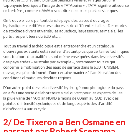
hydriques …. D’autant plus que plusieurs villes et villages ont une
toponymie hydrique à l’image de « TATAouine » , TATA signifierait source
en berbère , comme « AWA » veut dire « eau » en plusieurs langues …..
On trouve encore partout dans le pays des traces d ouvrages
hydrauliques de différentes natures et de différentes tailles : Des modes
de stockage divers et variés, les aqueducs, les Jessours,les majels, les
puits , les partiteurs du SUD etc. ….
Tout un travail d archéologue est à entreprendre et un catalogue
d'ouvrages existants est à réaliser d’autant plus que certaines techniques
sont toujours d’actualité et sont même enseignées dans les universités
des pays arides – Australie par exemple -, notamment tout ce qui
concerne la mobilisation des eaux de surface dans le SUD TUNISIEN,
ouvrages qui contribuent d’une certaine manière à l'amélioration des
conditions climatiques desdites régions.
D’un autre point de vue la diversité hydro-géomorphologique du pays
en a fait une sorte de laboratoire a ciel ouvert pour les experts de l eau :
la pluie varie de 1400 an NORD à moins de 60mm au SUD avec des
pointes d’intensité cycloniques et de longues périodes d’aridité
n’obéissant a aucun cycle …
2/ De Tixeron a Ben Osmane en
passant par Robert Scemama