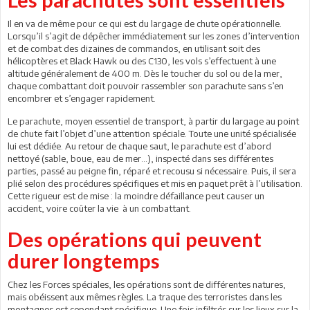
Il en va de même pour ce qui est du largage de chute opérationnelle.
Lorsqu’il s’agit de dépêcher immédiatement sur les zones d’intervention
et de combat des dizaines de commandos, en utilisant soit des
hélicoptères et Black Hawk ou des C130, les vols s’effectuent à une
altitude généralement de 400 m. Dès le toucher du sol ou de la mer,
chaque combattant doit pouvoir rassembler son parachute sans s’en
encombrer et s’engager rapidement.
Le parachute, moyen essentiel de transport, à partir du largage au point
de chute fait l’objet d’une attention spéciale. Toute une unité spécialisée
lui est dédiée. Au retour de chaque saut, le parachute est d’abord
nettoyé (sable, boue, eau de mer...), inspecté dans ses différentes
parties, passé au peigne fin, réparé et recousu si nécessaire. Puis, il sera
plié selon des procédures spécifiques et mis en paquet prêt à l’utilisation.
Cette rigueur est de mise : la moindre défaillance peut causer un
accident, voire coûter la vie à un combattant.
Des opérations qui peuvent
durer longtemps
Chez les Forces spéciales, les opérations sont de différentes natures,
mais obéissent aux mêmes règles. La traque des terroristes dans les
montagnes est cependant spécifique. Une fois infiltrés sur les lieux sur la