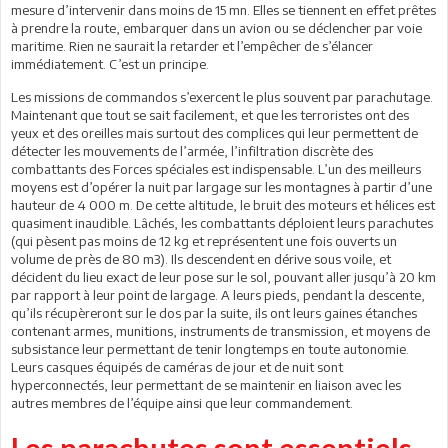
mesure d’intervenir dans moins de 15 mn. Elles se tiennent en effet prêtes
à prendre la route, embarquer dans un avion ou se déclencher par voie
maritime. Rien ne saurait la retarder et l’empêcher de s’élancer
immédiatement. C’est un principe.
Les missions de commandos s’exercent le plus souvent par parachutage.
Maintenant que tout se sait facilement, et que les terroristes ont des
yeux et des oreilles mais surtout des complices qui leur permettent de
détecter les mouvements de l’armée, l’infiltration discrète des
combattants des Forces spéciales est indispensable. L’un des meilleurs
moyens est d’opérer la nuit par largage sur les montagnes à partir d’une
hauteur de 4 000 m. De cette altitude, le bruit des moteurs et hélices est
quasiment inaudible. Lâchés, les combattants déploient leurs parachutes
(qui pèsent pas moins de 12 kg et représentent une fois ouverts un
volume de près de 80 m3). Ils descendent en dérive sous voile, et
décident du lieu exact de leur pose sur le sol, pouvant aller jusqu’à 20 km
par rapport à leur point de largage. A leurs pieds, pendant la descente,
qu’ils récupèreront sur le dos par la suite, ils ont leurs gaines étanches
contenant armes, munitions, instruments de transmission, et moyens de
subsistance leur permettant de tenir longtemps en toute autonomie.
Leurs casques équipés de caméras de jour et de nuit sont
hyperconnectés, leur permettant de se maintenir en liaison avec les
autres membres de l’équipe ainsi que leur commandement.
Les parachutes sont essentiels