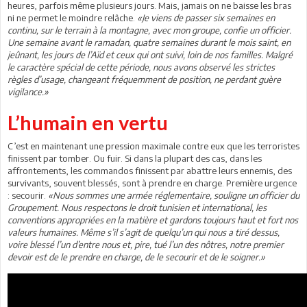
heures, parfois même plusieurs jours. Mais, jamais on ne baisse les bras
ni ne permet le moindre relâche.
«Je viens de passer six semaines en
continu, sur le terrain à la montagne, avec mon groupe, confie un officier.
Une semaine avant le ramadan, quatre semaines durant le mois saint, en
jeûnant, les jours de l’Aïd et ceux qui ont suivi, loin de nos familles. Malgré
le caractère spécial de cette période, nous avons observé les strictes
règles d’usage, changeant fréquemment de position, ne perdant guère
vigilance.»
L’humain en vertu
C’est en maintenant une pression maximale contre eux que les terroristes
finissent par tomber. Ou fuir. Si dans la plupart des cas, dans les
affrontements, les commandos finissent par abattre leurs ennemis, des
survivants, souvent blessés, sont à prendre en charge. Première urgence
: secourir.
«Nous sommes une armée réglementaire, souligne un officier du
Groupement. Nous respectons le droit tunisien et international, les
conventions appropriées en la matière et gardons toujours haut et fort nos
valeurs humaines. Même s’il s’agit de quelqu’un qui nous a tiré dessus,
voire blessé l’un d’entre nous et, pire, tué l’un des nôtres, notre premier
devoir est de le prendre en charge, de le secourir et de le soigner.»