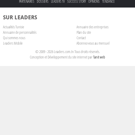
PARTENAIRES
DOSSIERS
LEADERS TV
SUCCESS STORY
OPINIONS
TENDANCE
SUR LEADERS
Actualités Tunisie
Annuaire des entreprises
Annuaire de personnalités
Plan du site
Qui sommes nous
Contact
Leaders Mobile
Abonnez-vous au mensuel
© 2009 - 2026 Leaders.com.tn Tous droits réservés.
Conception et Développement du site internet par
Tanit web