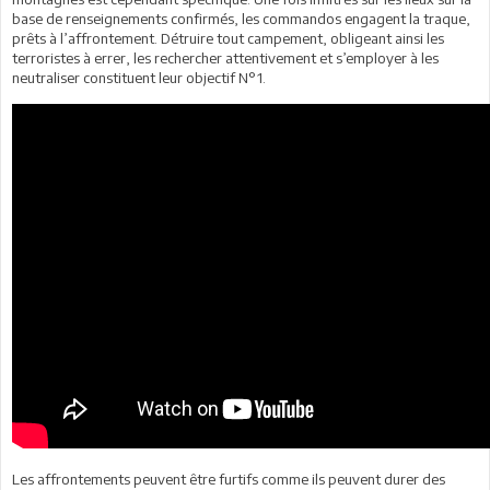
base de renseignements confirmés, les commandos engagent la traque,
prêts à l’affrontement. Détruire tout campement, obligeant ainsi les
terroristes à errer, les rechercher attentivement et s’employer à les
neutraliser constituent leur objectif N°1.
Les affrontements peuvent être furtifs comme ils peuvent durer des