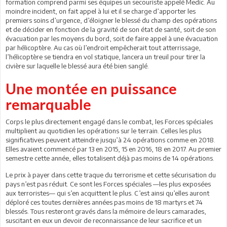
formation comprend parmi ses équipes un secouriste appelé Medic. Au
moindre incident, on fait appel à lui et il se charge d’apporter les
premiers soins d’urgence, d’éloigner le blessé du champ des opérations
et de décider en fonction de la gravité de son état de santé, soit de son
évacuation par les moyens du bord, soit de faire appel à une évacuation
par hélicoptère. Au cas où l’endroit empêcherait tout atterrissage,
l’hélicoptère se tiendra en vol statique, lancera un treuil pour tirer la
civière sur laquelle le blessé aura été bien sanglé.
Une montée en puissance
remarquable
Corps le plus directement engagé dans le combat, les Forces spéciales
multiplient au quotidien les opérations sur le terrain. Celles les plus
significatives peuvent atteindre jusqu’à 24 opérations comme en 2018.
Elles avaient commencé par 13 en 2015, 15 en 2016, 18 en 2017. Au premier
semestre cette année, elles totalisent déjà pas moins de 14 opérations.
Le prix à payer dans cette traque du terrorisme et cette sécurisation du
pays n’est pas réduit. Ce sont les Forces spéciales —les plus exposées
aux terroristes— qui s’en acquittent le plus. C’est ainsi qu’elles auront
déploré ces toutes dernières années pas moins de 18 martyrs et 74
blessés. Tous resteront gravés dans la mémoire de leurs camarades,
suscitant en eux un devoir de reconnaissance de leur sacrifice et un