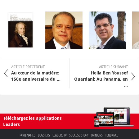
ARTICLE PRÉCÉDENT
ARTICLE SUIVANT
Au cœur de la matière:
Hella Ben Youssef
150e anniversaire du ...
Ouardani: Au Panama, en
...
Téléchargez les applications
Leaders
PARTENAIRES
DOSSIERS
LEADERS TV
SUCCESS STORY
OPINIONS
TENDANCE