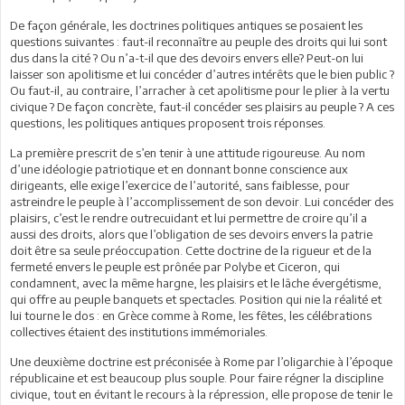
De façon générale, les doctrines politiques antiques se posaient les
questions suivantes : faut-il reconnaître au peuple des droits qui lui sont
dus dans la cité ? Ou n’a-t-il que des devoirs envers elle? Peut-on lui
laisser son apolitisme et lui concéder d’autres intérêts que le bien public ?
Ou faut-il, au contraire, l’arracher à cet apolitisme pour le plier à la vertu
civique ? De façon concrète, faut-il concéder ses plaisirs au peuple ? A ces
questions, les politiques antiques proposent trois réponses.
La première prescrit de s’en tenir à une attitude rigoureuse. Au nom
d’une idéologie patriotique et en donnant bonne conscience aux
dirigeants, elle exige l’exercice de l’autorité, sans faiblesse, pour
astreindre le peuple à l’accomplissement de son devoir. Lui concéder des
plaisirs, c’est le rendre outrecuidant et lui permettre de croire qu’il a
aussi des droits, alors que l’obligation de ses devoirs envers la patrie
doit être sa seule préoccupation. Cette doctrine de la rigueur et de la
fermeté envers le peuple est prônée par Polybe et Ciceron, qui
condamnent, avec la même hargne, les plaisirs et le lâche évergétisme,
qui offre au peuple banquets et spectacles. Position qui nie la réalité et
lui tourne le dos : en Grèce comme à Rome, les fêtes, les célébrations
collectives étaient des institutions immémoriales.
Une deuxième doctrine est préconisée à Rome par l’oligarchie à l’époque
républicaine et est beaucoup plus souple. Pour faire régner la discipline
civique, tout en évitant le recours à la répression, elle propose de tenir le