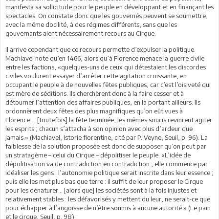
manifesta sa sollicitude pour le peuple en développant et en finançant les
spectacles. On constate donc que les gouvernés peuvent se soumettre,
avec la même docilité, à des régimes différents, sans que les
gouvernants aient nécessairement recours au Cirque.
Il arrive cependant que ce recours permette d’expulser la politique.
Machiavel note qu’en 1466, alors qu’à Florence menace la guerre civile
entre les factions, «quelques-uns de ceux qui détestaient les discordes
civiles voulurent essayer d’arrêter cette agitation croissante, en
occupant le peuple à de nouvelles fêtes publiques, car c’est l’oisiveté qui
est mère de séditions. Ils cherchèrent donc à la faire cesser et à
détourner l’attention des affaires publiques, en la portant ailleurs. Ils
ordonnèrent deux fêtes des plus magnifiques qu’on eût vues à
Florence…. [toutefois] la fête terminée, les mêmes soucis revinrent agiter
les esprits ; chacun s’attacha à son opinion avec plus d’ardeur que
jamais.» (Machiavel, Istorie fiorentine, cité par P. Veyne, Seuil, p. 96). La
faiblesse de la solution proposée est donc de supposer qu’on peut par
un stratagème – celui du Cirque – dépolitiser le peuple. «L’idée de
dépolitisation va de contradiction en contradiction ; elle commence par
idéaliser les gens : l’autonomie politique serait inscrite dans leur essence ;
puis elle les met plus bas que terre : il suffit de leur proposer le Cirque
pour les dénaturer… [alors que] les sociétés sont à la fois injustes et
relativement stables : les défavorisés y mettent du leur, ne serait-ce que
pour échapper à l’angoisse de n’être soumis à aucune autorité.» (Le pain
et le cirque, Seuil, p. 98).