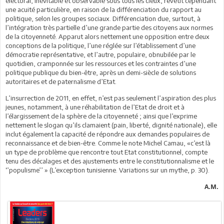
électoral, inévitable et observable sous tous les cieux, revêtit cependant
une acuité particulière, en raison de la différenciation du rapport au
politique, selon les groupes sociaux. Différenciation due, surtout, à
l’intégration très partielle d’une grande partie des citoyens aux normes
de la citoyenneté. Apparut alors nettement une opposition entre deux
conceptions de la politique, l’une réglée sur l’établissement d’une
démocratie représentative, et l’autre, populaire, obnubilée par le
quotidien, cramponnée sur les ressources et les contraintes d’une
politique publique du bien-être, après un demi-siècle de solutions
autoritaires et de paternalisme d’Etat.
L’insurrection de 2011, en effet, n’est pas seulement l’aspiration des plus
jeunes, notamment, à une réhabilitation de l’Etat de droit et à
l’élargissement de la sphère de la citoyenneté ; ainsi que l’exprime
nettement le slogan qu’ils clamaient (pain, liberté, dignité nationale), elle
inclut également la capacité de répondre aux demandes populaires de
reconnaissance et de bien-être. Comme le note Michel Camau, «c’est là
un type de problème que rencontre tout Etat constitutionnel, compte
tenu des décalages et des ajustements entre le constitutionnalisme et le
‘’populisme’’ » (L’exception tunisienne. Variations sur un mythe, p. 30).
A.M.