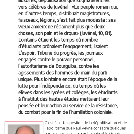
illusoires, dépolitisation que stigmatisent les
vers célèbres de Juvénal : «Le peuple romain qui,
en d’autres temps, distribuait magistratures,
faisceaux, légions, s’est fait plus modeste : ses
vœux anxieux ne réclament plus que deux
choses, son pain et le cirque» (Juvénal, 10, 81).
Lointains étaient les temps où nombre
d’étudiants prônaient l’engagement, lisaient
L’espoir, Tribune du progrès, les journaux
engagés contre le pouvoir personnel,
l’autoritarisme de Bourguiba, contre les
agissements des hommes de main du parti
unique. Plus lointaine encore était l’époque de la
lutte pour l’indépendance, du temps où les
élèves dans les lycées et collèges, les étudiants
à l’Institut des hautes études mettaient leur
pensée et leur action au service de la résistance,
du combat pour la fin de l’humiliation coloniale.
C’est à cette question de la dépolitisation et de
l’apolitisme que Paul Veyne consacre quelques
pages dans son livre sur Le pain et le cirque.