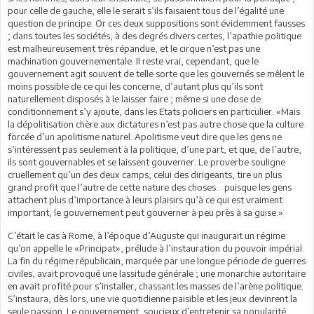
pour celle de gauche, elle le serait s’ils faisaient tous de l’égalité une
question de principe. Or ces deux suppositions sont évidemment fausses
; dans toutes les sociétés, à des degrés divers certes, l’apathie politique
est malheureusement très répandue, et le cirque n’est pas une
machination gouvernementale. Il reste vrai, cependant, que le
gouvernement agit souvent de telle sorte que les gouvernés se mêlent le
moins possible de ce qui les concerne, d’autant plus qu’ils sont
naturellement disposés à le laisser faire ; même si une dose de
conditionnement s’y ajoute, dans les Etats policiers en particulier. «Mais
la dépolitisation chère aux dictatures n’est pas autre chose que la culture
forcée d’un apolitisme naturel. Apolitisme veut dire que les gens ne
s’intéressent pas seulement à la politique, d’une part, et que, de l’autre,
ils sont gouvernables et se laissent gouverner. Le proverbe souligne
cruellement qu’un des deux camps, celui des dirigeants, tire un plus
grand profit que l’autre de cette nature des choses… puisque les gens
attachent plus d’importance à leurs plaisirs qu’à ce qui est vraiment
important, le gouvernement peut gouverner à peu près à sa guise.»
C’était le cas à Rome, à l’époque d’Auguste qui inaugurait un régime
qu’on appelle le «Principat», prélude à l’instauration du pouvoir impérial.
La fin du régime républicain, marquée par une longue période de guerres
civiles, avait provoqué une lassitude générale ; une monarchie autoritaire
en avait profité pour s’installer, chassant les masses de l’arène politique.
S’instaura, dès lors, une vie quotidienne paisible et les jeux devinrent la
seule passion. Le gouvernement, soucieux d’entretenir sa popularité,