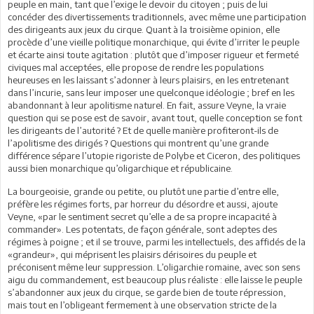
peuple en main, tant que l’exige le devoir du citoyen ; puis de lui
concéder des divertissements traditionnels, avec même une participation
des dirigeants aux jeux du cirque. Quant à la troisième opinion, elle
procède d’une vieille politique monarchique, qui évite d’irriter le peuple
et écarte ainsi toute agitation : plutôt que d’imposer rigueur et fermeté
civiques mal acceptées, elle propose de rendre les populations
heureuses en les laissant s’adonner à leurs plaisirs, en les entretenant
dans l’incurie, sans leur imposer une quelconque idéologie ; bref en les
abandonnant à leur apolitisme naturel. En fait, assure Veyne, la vraie
question qui se pose est de savoir, avant tout, quelle conception se font
les dirigeants de l’autorité ? Et de quelle manière profiteront-ils de
l’apolitisme des dirigés ? Questions qui montrent qu’une grande
différence sépare l’utopie rigoriste de Polybe et Ciceron, des politiques
aussi bien monarchique qu’oligarchique et républicaine.
La bourgeoisie, grande ou petite, ou plutôt une partie d’entre elle,
préfère les régimes forts, par horreur du désordre et aussi, ajoute
Veyne, «par le sentiment secret qu’elle a de sa propre incapacité à
commander». Les potentats, de façon générale, sont adeptes des
régimes à poigne ; et il se trouve, parmi les intellectuels, des affidés de la
«grandeur», qui méprisent les plaisirs dérisoires du peuple et
préconisent même leur suppression. L’oligarchie romaine, avec son sens
aigu du commandement, est beaucoup plus réaliste : elle laisse le peuple
s’abandonner aux jeux du cirque, se garde bien de toute répression,
mais tout en l’obligeant fermement à une observation stricte de la