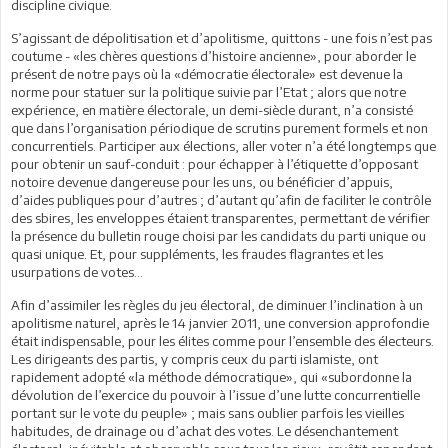
discipline civique.
S’agissant de dépolitisation et d’apolitisme, quittons - une fois n’est pas
coutume - «les chères questions d’histoire ancienne», pour aborder le
présent de notre pays où la «démocratie électorale» est devenue la
norme pour statuer sur la politique suivie par l’Etat ; alors que notre
expérience, en matière électorale, un demi-siècle durant, n’a consisté
que dans l’organisation périodique de scrutins purement formels et non
concurrentiels. Participer aux élections, aller voter n’a été longtemps que
pour obtenir un sauf-conduit : pour échapper à l’étiquette d’opposant
notoire devenue dangereuse pour les uns, ou bénéficier d’appuis,
d’aides publiques pour d’autres ; d’autant qu’afin de faciliter le contrôle
des sbires, les enveloppes étaient transparentes, permettant de vérifier
la présence du bulletin rouge choisi par les candidats du parti unique ou
quasi unique. Et, pour suppléments, les fraudes flagrantes et les
usurpations de votes…
Afin d’assimiler les règles du jeu électoral, de diminuer l’inclination à un
apolitisme naturel, après le 14 janvier 2011, une conversion approfondie
était indispensable, pour les élites comme pour l’ensemble des électeurs.
Les dirigeants des partis, y compris ceux du parti islamiste, ont
rapidement adopté «la méthode démocratique», qui «subordonne la
dévolution de l’exercice du pouvoir à l’issue d’une lutte concurrentielle
portant sur le vote du peuple» ; mais sans oublier parfois les vieilles
habitudes, de drainage ou d’achat des votes. Le désenchantement