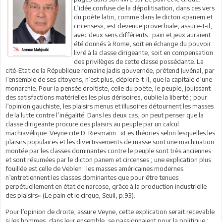
L’idée confuse de la dépolitisation, dans ces vers
du poète latin, comme dans le dicton «panem et
circenses», est devenue proverbiale, assure-t-il,
avec deux sens différents : pain et jeux auraient
été donnés à Rome, soit en échange du pouvoir
livré à la classe dirigeante, soit en compensation
des privilèges de cette classe possédante. La
cité-Etat de la République romaine jadis gouvernée, prétend Juvénal, par
l’ensemble de ses citoyens, n’est plus, déplore-t-il, que la capitale d’une
monarchie. Pour la pensée droitiste, celle du poète, le peuple, jouissant
des satisfactions matérielles les plus dérisoires, oublie la liberté ; pour
l’opinion gauchiste, les plaisirs menus et illusoires détournent les masses
de la lutte contre l’inégalité. Dans les deux cas, on peut penser que la
classe dirigeante procure des plaisirs au peuple par un calcul
machiavélique. Veyne cite D. Riesmann : «Les théories selon lesquelles les
plaisirs populaires et les divertissements de masse sont une machination
montée par les classes dominantes contre le peuple sont très anciennes
et sont résumées par le dicton panem et circenses ; une explication plus
fouillée est celle de Veblen : les masses américaines modernes
n’entretiennent les classes dominantes que pour être tenues
perpétuellement en état de narcose, grâce à la production industrielle
des plaisirs» (Le pain et le cirque, Seuil, p.93).
Pour l’opinion de droite, assure Veyne, cette explication serait recevable
si les hommes, dans leur ensemble, se passionnaient pour la politique ;