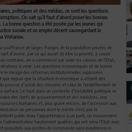
aires, politiques et des médias, ce sont les questions
orruption…On sait qu’il faut d’abord poser les bonnes
. La bonne question a été posée par les jeunes qui
justice sociale et un emploi décent sauvegardant la
ma Watania».
a souffrance de larges franges de la population privées de
et d’avenir, par ce qui aurait dû être la priorité, à savoir
au contraire, on a commencé par vider les caisses de l’Etat,
énérations à venir. Les questions économiques et de bonne
e le mirage des réformes institutionnelles supposées
t que depuis que la situation économique a atteint des
du pouvoir d’achat des citoyens et celui de l’endettement de
a surface. Le tout dans un contexte d’instabilité politique se
 valse des chefs de gouvernement et des ministres, une
 ressources humaines et, plus grave encore, de l’accession aux
nistration de personnes dont le mérite n’est pas la
l’intérêt public mais l’appartenance à un parti, un mouvement
e l’administration hautement qualifiés qui ont servi l’Etat avec
ont propulsés aux postes de commande sans expérience ni