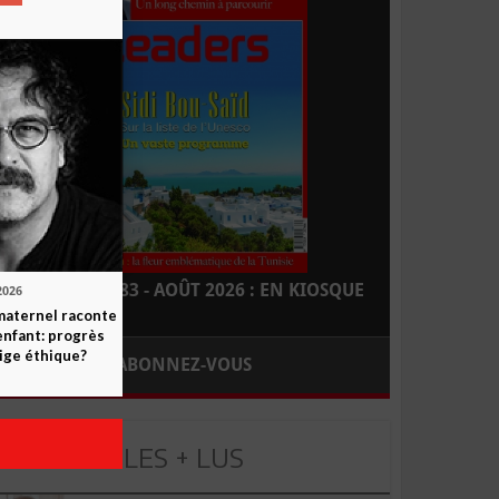
LEADERS N° 183 - AOÛT 2026 : EN KIOSQUE
2026
maternel raconte
enfant: progrès
ige éthique?
ABONNEZ-VOUS
LES + LUS