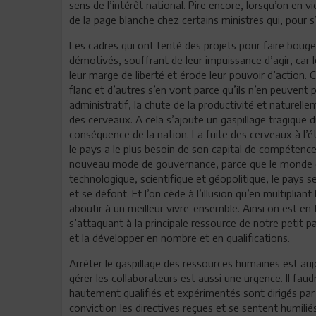
sens de l’intérêt national. Pire encore, lorsqu’on en v
de la page blanche chez certains ministres qui, pour 
Les cadres qui ont tenté des projets pour faire boug
démotivés, souffrant de leur impuissance d’agir, car l
leur marge de liberté et érode leur pouvoir d’action. C
flanc et d’autres s’en vont parce qu’ils n’en peuvent p
administratif, la chute de la productivité et naturell
des cerveaux. A cela s’ajoute un gaspillage tragique d
conséquence de la nation. La fuite des cerveaux à l’
le pays a le plus besoin de son capital de compétences
nouveau mode de gouvernance, parce que le monde q
technologique, scientifique et géopolitique, le pays s
et se défont. Et l’on cède à l’illusion qu’en multipliant 
aboutir à un meilleur vivre-ensemble. Ainsi on est en t
s’attaquant à la principale ressource de notre petit 
et la développer en nombre et en qualifications.
Arrêter le gaspillage des ressources humaines est au
gérer les collaborateurs est aussi une urgence. Il faud
hautement qualifiés et expérimentés sont dirigés par
conviction les directives reçues et se sentent humilié