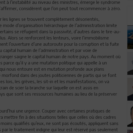
ient à l’instabilité au niveau des ministres, émerge le syndrome
s’affirmer, considèrent que l’on peut tout recommencer à zéro.
er les lignes se trouvent complètement désorientés,
e mode d’organisation hiérarchique de l’administration limite
ertains se réfugient dans la passivité, d’autres dans le tire-au-
lus. Alors se renforcent les lenteurs, voire l’immobilisme
ement l’ouverture d’une autoroute pour la corruption et la fuite
u capital humain de l’administration et par voie de
étranger saigne le capital humain de notre pays. Au moment où
 parce qu’il y a une mutation politique qui appelle à un
ui nous entoure est en mutation profonde aux plans
e morfond dans des joutes politiciennes de partis qui se font
les lois, les grèves, les sit-in et les manifestations, on va
rain de scier la branche sur laquelle on est assis en
pays que sont ses ressources humaines au lieu de la préserver
jourd’hui une urgence. Couper avec certaines pratiques de
ra mettre fin à des situations telles que celles où des cadres
 moins qualifiés qu’eux, ne sont pas écoutés, appliquent sans
s par le traitement indigne qui leur est réservé pas seulement