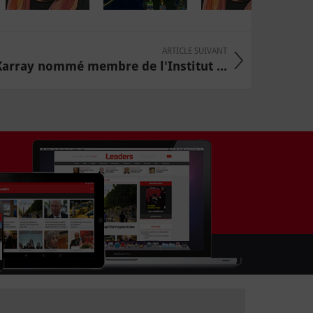
ARTICLE SUIVANT
Karray nommé membre de l'Institut ...