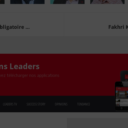
ligatoire ...
Fakhri 
ons Leaders
ez télécharger nos applications
LEADERS TV
SUCCESS STORY
OPINIONS
TENDANCE