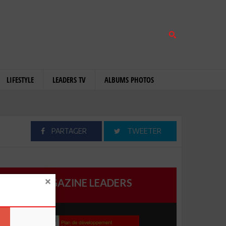
LIFESTYLE
LEADERS TV
ALBUMS PHOTOS
PARTAGER
TWEETER
MAGAZINE LEADERS