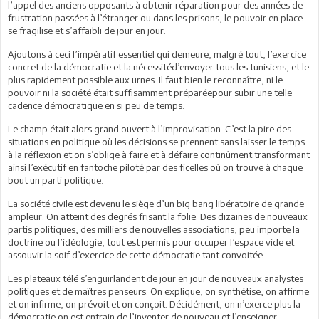
l’appel des anciens opposants à obtenir réparation pour des années de
frustration passées à l’étranger ou dans les prisons, le pouvoir en place
se fragilise et s’affaibli de jour en jour.
Ajoutons à ceci l’impératif essentiel qui demeure, malgré tout, l’exercice
concret de la démocratie et la nécessitéd’envoyer tous les tunisiens, et le
plus rapidement possible aux urnes. Il faut bien le reconnaître, ni le
pouvoir ni la société était suffisamment préparéepour subir une telle
cadence démocratique en si peu de temps.
Le champ était alors grand ouvert à l’improvisation. C’est la pire des
situations en politique où les décisions se prennent sans laisser le temps
à la réflexion et on s’oblige à faire et à défaire continûment transformant
ainsi l’exécutif en fantoche piloté par des ficelles où on trouve à chaque
bout un parti politique.
La société civile est devenu le siège d’un big bang libératoire de grande
ampleur. On atteint des degrés frisant la folie. Des dizaines de nouveaux
partis politiques, des milliers de nouvelles associations, peu importe la
doctrine ou l’idéologie, tout est permis pour occuper l’espace vide et
assouvir la soif d’exercice de cette démocratie tant convoitée.
Les plateaux télé s’enguirlandent de jour en jour de nouveaux analystes
politiques et de maîtres penseurs. On explique, on synthétise, on affirme
et on infirme, on prévoit et on conçoit. Décidément, on n’exerce plus la
démocratie on est entrain de l’inventer de nouveau et l’enseigner.