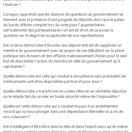
l’exercer ?
Lorsque j’apprends que les séances de questions au gouvernement se
tiennent avec la présence d’une poignée de députés alors que le palais
du bardo affiche complet lors du vote pour l’augmentation
del’indemnité des parlementaires ! on est en droit de se poser la
question sur le degré de scrupulosité de nos représentants.
Est ce de la démocratie d’écouter une député entrain de supplicier un
membre du gouvernement avec un jargon de rue déballant sur la place
publique des dossiers et des affaires malicieusement choisis pour le seul
but de discréditer l’action du ministre et celle du gouvernement qu’il
représente ?
Quelle démocratie est celle qui conduit à une pénurie sans précèdent de
médicaments autrefois disponibles partout et pour tous ?
Quelle démocratie a transformé nos jolies villes en un véritable dépotoir
où le simple fait de circuler en toute sécurité relève de l’impossible ?
Quelle est cette démocratie qui a conduit le pays à un endettement
record qui va nous plonger dans une dépendance éternelle vis à vis de
nos créanciers ?
Est-il intelligent d’être libre dans la tête et dans l’esprit alors qu’en même
temps nous restons soumis dans nos actes et décisions au bon vouloir de