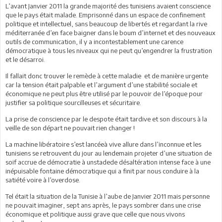
L’avant Janvier 2011 la grande majorité des tunisiens avaient conscience
que le pays était malade. Emprisonné dans un espace de confinement
politique et intellectuel, sans beaucoup de libertés et regardant la rive
méditerranée d’en face baigner dans le boum d’internet et des nouveaux
outils de communication, il y a incontestablement une carence
démocratique à tous les niveaux qui ne peut qu’engendrer la frustration
et le désarroi.
Il fallait donc trouver le remède à cette maladie et de manière urgente
car la tension était palpable et l’argument d’une stabilité sociale et
économique ne peut plus être utilisé par le pouvoir de l’époque pour
justifier sa politique sourcilleuses et sécuritaire.
La prise de conscience par le despote était tardive et son discours à la
veille de son départ ne pouvait rien changer !
La machine libératoire s’est lancéeà vive allure dans l’inconnue et les
tunisiens se retrouvent du jour au lendemain projeter d’une situation de
soif accrue de démocratie à unstadede désaltération intense face à une
inépuisable fontaine démocratique qui a finit par nous conduire à la
satiété voire à l’overdose.
Tel était la situation de la Tunisie à l’aube de Janvier 2011 mais personne
ne pouvait imaginer, sept ans après, le pays sombrer dans une crise
économique et politique aussi grave que celle que nous vivons