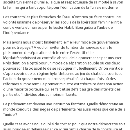
société tunisienne plurielle, laïque et respectueuse de sa moitié à savoir
la femme qui a tant apporté pour l’édification de la Tunisie moderne.
Les courants les plus farouches de l’ANC n’ont rien pu faire contre une
volonté unanime de préserver les acquis de la libération féminine initié
contre vents et marrés par le leader Habib Bourguiba à l’aube de
l’indépendance.
Mais avons nous choisit finalement le meilleur mode de gouvernance
pour notre pays ? A vouloir éviter de tomber de nouveau dans le
phénomène de séparation stricte entre l’exécutif et le
législatifconduisant au contrôle absolu de la gouvernance par unsuper
Président, on a opté pour un mode de séparation souple où ces deux
pouvoirsont la possibilité de se révoquer mutuellement. Or on vient de
s’apercevoir que ce régime hybridetourne au jeu du chat et la souris et
l’action du gouvernement se trouve pénalisée à chaque fois où des
réformes s’imposent. Le premier ministre est tributaire dans son action
d’une majorité boiteuse qui se fait et se défait au gré des intérêts des
partis et d’individus plus au moins influents.
Le parlement est devenu une institution fantôme. Quelle démocratie au
monde conduit à des sièges de parlementaires aussi vides que celle de la
Tunisie ?
Quelle case avons nous oublié de cocher pour que notre démocratie soit
aussi boudée et délaissée par ceux qui ont la charge de la construire et