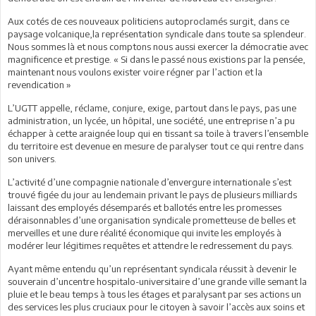
Aux cotés de ces nouveaux politiciens autoproclamés surgit, dans ce
paysage volcanique,la représentation syndicale dans toute sa splendeur.
Nous sommes là et nous comptons nous aussi exercer la démocratie avec
magnificence et prestige. « Si dans le passé nous existions par la pensée,
maintenant nous voulons exister voire régner par l’action et la
revendication »
L’UGTT appelle, réclame, conjure, exige, partout dans le pays, pas une
administration, un lycée, un hôpital, une société, une entreprise n’a pu
échapper à cette araignée loup qui en tissant sa toile à travers l’ensemble
du territoire est devenue en mesure de paralyser tout ce qui rentre dans
son univers.
L’activité d’une compagnie nationale d’envergure internationale s’est
trouvé figée du jour au lendemain privant le pays de plusieurs milliards
laissant des employés désemparés et ballotés entre les promesses
déraisonnables d’une organisation syndicale prometteuse de belles et
merveilles et une dure réalité économique qui invite les employés à
modérer leur légitimes requêtes et attendre le redressement du pays.
Ayant même entendu qu’un représentant syndicala réussit à devenir le
souverain d’uncentre hospitalo-universitaire d’une grande ville semant la
pluie et le beau temps à tous les étages et paralysant par ses actions un
des services les plus cruciaux pour le citoyen à savoir l’accès aux soins et