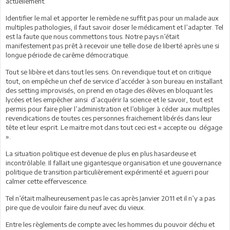
actuellement.
Identifier le mal et apporter le remède ne suffit pas pour un malade aux
multiples pathologies, il faut savoir doser le médicament et l’adapter. Tel
est la faute que nous commettons tous. Notre pays n’était
manifestement pas prêt à recevoir une telle dose de liberté après une si
longue période de carême démocratique.
Tout se libère et dans tout les sens. On revendique tout et on critique
tout, on empêche un chef de service d’accéder à son bureau en installant
des setting improvisés, on prend en otage des élèves en bloquant les
lycées et les empêcher ainsi d’acquérir la science et le savoir, tout est
permis pour faire plier l’administration et l’obliger à céder aux multiples
revendications de toutes ces personnes fraichement libérés dans leur
tête et leur esprit. Le maitre mot dans tout ceci est « accepte ou dégage
».
La situation politique est devenue de plus en plus hasardeuse et
incontrôlable. Il fallait une gigantesque organisation et une gouvernance
politique de transition particulièrement expérimenté et aguerri pour
calmer cette effervescence.
Tel n’était malheureusement pas le cas après Janvier 2011 et il n’y a pas
pire que de vouloir faire du neuf avec du vieux.
Entre les règlements de compte avec les hommes du pouvoir déchu et