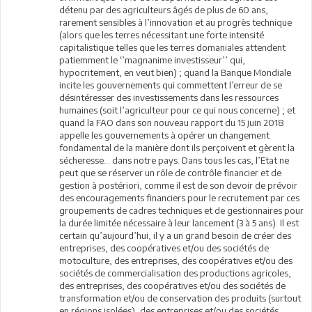
détenu par des agriculteurs âgés de plus de 60 ans,
rarement sensibles à l’innovation et au progrès technique
(alors que les terres nécessitant une forte intensité
capitalistique telles que les terres domaniales attendent
patiemment le ‘’magnanime investisseur’’ qui,
hypocritement, en veut bien) ; quand la Banque Mondiale
incite les gouvernements qui commettent l’erreur de se
désintéresser des investissements dans les ressources
humaines (soit l’agriculteur pour ce qui nous concerne) ; et
quand la FAO dans son nouveau rapport du 15 juin 2018
appelle les gouvernements à opérer un changement
fondamental de la manière dont ils perçoivent et gèrent la
sécheresse… dans notre pays. Dans tous les cas, l’Etat ne
peut que se réserver un rôle de contrôle financier et de
gestion à postériori, comme il est de son devoir de prévoir
des encouragements financiers pour le recrutement par ces
groupements de cadres techniques et de gestionnaires pour
la durée limitée nécessaire à leur lancement (3 à 5 ans). Il est
certain qu’aujourd’hui, il y a un grand besoin de créer des
entreprises, des coopératives et/ou des sociétés de
motoculture, des entreprises, des coopératives et/ou des
sociétés de commercialisation des productions agricoles,
des entreprises, des coopératives et/ou des sociétés de
transformation et/ou de conservation des produits (surtout
en régions isolées), des entreprises et/ou des sociétés