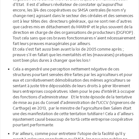
d’Etat. Il est d’ailleurs révélateur de constater qu'aujourd'hui
encore, les 3/4 des coopératives ou SMSA centrales (le nom n'y
change rien) agissant dans le secteur des céréales et des semences
ont à leur têtes des directeurs généraux, qui ne sont rien d’autres
que cadres mis en détachement du MARHP et le plus souvent de la
direction en charge de des organisations de producteurs (DGFIOP) .
Tout cela sans que ces braves fonctionnaires n’aient nécessairement
fait leurs preuves managériales par ailleurs.
Et cela s'est fait aussi bien avant la loi de 2005 comme après ;
preuve s’il en fallait que les mentalités et les (mauvaises) pratiques
sont bien plus dures à changer que les lois !
Cela a engendré une perception nettement négative de ces
structures pourtant sensées être faites par les agriculteurs et pour
eux et corrélativement démobilisation des mêmes agriculteurs se
sentant à juste titre dépossédés de leurs droits à gérer librement
leurs entreprises coopératives. Idem pour le peu d'intérêt à occuper
des fonctions d'administrateur. Et le triste épisode de la tentative
de mise au pas du Conseil d'administration de l'UCCV (Vignerons de
Carthage) en 2013, par le ministre de l'agriculture Ben Salem était
une des manifestation de cette tentation tutélaire ! Cela a d’ailleurs
injustement causé beaucoup de tortà cette entreprise coopérative
pourtant performante.
Par ailleurs, comme pour entretenir l'utopie de la facilité qu'il y
aurait à créer une coopérative ou SMSA, les pouvoirs publics ne