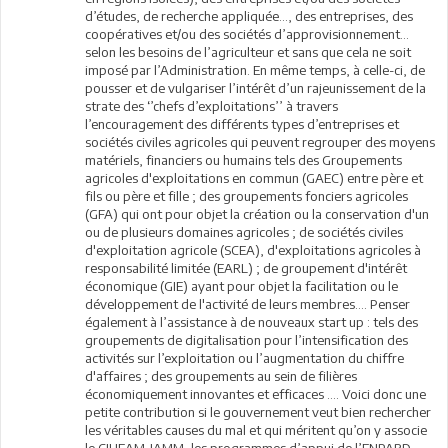
d’études, de recherche appliquée…, des entreprises, des
coopératives et/ou des sociétés d’approvisionnement…
selon les besoins de l’agriculteur et sans que cela ne soit
imposé par l’Administration. En même temps, à celle-ci, de
pousser et de vulgariser l’intérêt d’un rajeunissement de la
strate des ‘’chefs d’exploitations’’ à travers
l’encouragement des différents types d’entreprises et
sociétés civiles agricoles qui peuvent regrouper des moyens
matériels, financiers ou humains tels des Groupements
agricoles d'exploitations en commun (GAEC) entre père et
fils ou père et fille ; des groupements fonciers agricoles
(GFA) qui ont pour objet la création ou la conservation d'un
ou de plusieurs domaines agricoles ; de sociétés civiles
d'exploitation agricole (SCEA), d'exploitations agricoles à
responsabilité limitée (EARL) ; de groupement d'intérêt
économique (GIE) ayant pour objet la facilitation ou le
développement de l'activité de leurs membres…. Penser
également à l’assistance à de nouveaux start up : tels des
groupements de digitalisation pour l’intensification des
activités sur l’exploitation ou l’augmentation du chiffre
d'affaires ; des groupements au sein de filières
économiquement innovantes et efficaces …. Voici donc une
petite contribution si le gouvernement veut bien rechercher
les véritables causes du mal et qui méritent qu’on y associe
le CIHEAM-IAMM, les programmes d’appui de l’ENPARD,