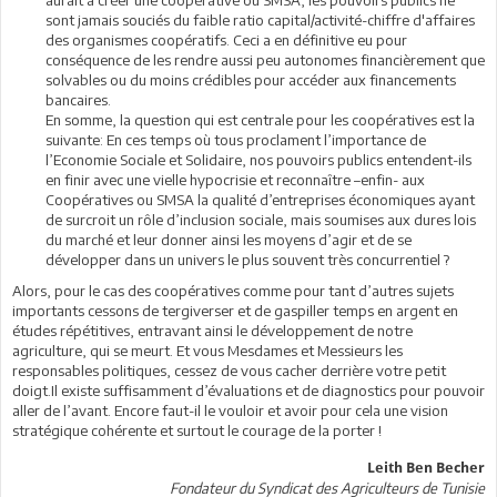
sont jamais souciés du faible ratio capital/activité-chiffre d'affaires
des organismes coopératifs. Ceci a en définitive eu pour
conséquence de les rendre aussi peu autonomes financièrement que
solvables ou du moins crédibles pour accéder aux financements
bancaires.
En somme, la question qui est centrale pour les coopératives est la
suivante: En ces temps où tous proclament l’importance de
l’Economie Sociale et Solidaire, nos pouvoirs publics entendent-ils
en finir avec une vielle hypocrisie et reconnaître –enfin- aux
Coopératives ou SMSA la qualité d’entreprises économiques ayant
de surcroit un rôle d’inclusion sociale, mais soumises aux dures lois
du marché et leur donner ainsi les moyens d’agir et de se
développer dans un univers le plus souvent très concurrentiel ?
Alors, pour le cas des coopératives comme pour tant d’autres sujets
importants cessons de tergiverser et de gaspiller temps en argent en
études répétitives, entravant ainsi le développement de notre
agriculture, qui se meurt. Et vous Mesdames et Messieurs les
responsables politiques, cessez de vous cacher derrière votre petit
doigt.Il existe suffisamment d’évaluations et de diagnostics pour pouvoir
aller de l’avant. Encore faut-il le vouloir et avoir pour cela une vision
stratégique cohérente et surtout le courage de la porter !
Leith Ben Becher
Fondateur du Syndicat des Agriculteurs de Tunisie