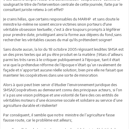
soulignait le titre de l'intervention centrale de cette journée, faite par le
consultant juriste retenu à cet effet?
Je crains hélas, que certains responsables du MARHP et sans doute le
ministre lui-même ne soient encore victimes sinon porteurs d'une
véritable obsession textuelle; c'est à dire toujours prompts à légiférer
pour prendre date, privilégiant ainsi la forme aux dépens du fond,sans
rechercher les véritables causes du mal qu'ils prétendent soigner!
Sans doute aucun, la loi du 18 octobre 2005 régissant lesdites SMSA est
un des pires textes qui ait pu être produit en la matière. J'étais d’ailleurs
parmi les très rares à le critiquer publiquement à l'époque, tant il était
vrai que la prétendue réforme de l’époque n’était qu’un ravalement de
façade et n’apportait aucune réelle solution; bien pire elle ne faisait que
maintenir les coopératives dans une sorte de minoration.
Alors à quoi peut bien servir d’étudier l’environnement juridique des
SMSA/Coopératives au demeurant connu des principaux acteurs, si l’on
n’a pas une vision politique et une volonté de faire des ces entités de
véritables moteurs d’une économie sociale et solidaire au service d’une
agriculture durable et résiliente?
Par conséquent, il semble que notre ministre de l’agriculture fasse
fausse route, car le problème est ailleurs;