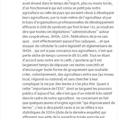
avait émané dans le temps de l’esprit, plus ou moins tordu,
d’un fonctionnaire qui eut connu un petit peu notre
agriculture ou celle de pays qui auraient réussi à développer
leurs agricultures, par la main même de l’agriculteur et par
le biais d’organisations professionnelles de développement
efficaces à côté de syndicats qui font le leur ! Ici, je voudrais
dire que toutes ces législations ‘’administratives’’ autour
des coopératives, SMSA, GDA, fédérations de je ne sais
quoi… sont effectivement aujourd’hui caduques…, et que
essayer de rafistoler le cadre législatif et réglementaire de
SMSA… qui ont si peu convaincu nos agriculteurs, n’est que
perte sèche de temps comme le dit Si Leïth. Tout en étant
d’accord avec notre ami Si Leïth, j’ajouterai qu’il est
largement temps de dépasser ces textes coercitifs et
d’encourager toute forme de groupement que souhaite
créer, volontairement, des agriculteurs entre eux (au niveau
local, régional ou national) et sans chercher à leur
compliquer la vie par des textes à n’en plus finir. Quant à
cette ‘’importance de l’ESS’’ dont se targuent les pouvoirs
publics d’aujourd’hui, elle n’est que d’un intérêt très relatif
dans le cadre de notre agriculture : ne concernant en fait
que quelques jeunes d’origine agricole ‘’qui disposeraient de
terres’’, c’est-à-dire plutôt rares si on se réfère à nos
statistiques de 2004 (date de la dernière enquête) qui
affirment que 46% de la superficie totale agricole est