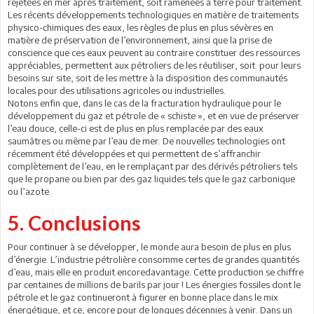
rejetées en mer après traitement, soit ramenées à terre pour traitement.
Les récents développements technologiques en matière de traitements
physico-chimiques des eaux, les règles de plus en plus sévères en
matière de préservation de l’environnement, ainsi que la prise de
conscience que ces eaux peuvent au contraire constituer des ressources
appréciables, permettent aux pétroliers de les réutiliser, soit pour leurs
besoins sur site, soit de les mettre à la disposition des communautés
locales pour des utilisations agricoles ou industrielles.
Notons enfin que, dans le cas de la fracturation hydraulique pour le
développement du gaz et pétrole de « schiste », et en vue de préserver
l’eau douce, celle-ci est de plus en plus remplacée par des eaux
saumâtres ou même par l’eau de mer. De nouvelles technologies ont
récemment été développées et qui permettent de s’affranchir
complètement de l’eau, en le remplaçant par des dérivés pétroliers tels
que le propane ou bien par des gaz liquides tels que le gaz carbonique
ou l’azote.
5. Conclusions
Pour continuer à se développer, le monde aura besoin de plus en plus
d’énergie. L’industrie pétrolière consomme certes de grandes quantités
d’eau, mais elle en produit encoredavantage. Cette production se chiffre
par centaines de millions de barils par jour ! Les énergies fossiles dont le
pétrole et le gaz continueront à figurer en bonne place dans le mix
énergétique, et ce, encore pour de longues décennies à venir. Dans un