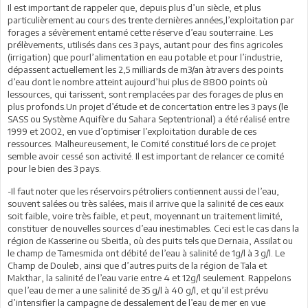
Il est important de rappeler que, depuis plus d’un siècle, et plus
particulièrement au cours des trente dernières années,l’exploitation par
forages a sévèrement entamé cette réserve d’eau souterraine. Les
prélèvements, utilisés dans ces 3 pays, autant pour des fins agricoles
(irrigation) que pourl’alimentation en eau potable et pour l’industrie,
dépassent actuellement les 2,5 milliards de m3/an àtravers des points
d’eau dont le nombre atteint aujourd’hui plus de 8800 points où
lessources, qui tarissent, sont remplacées par des forages de plus en
plus profonds.Un projet d’étude et de concertation entre les 3 pays (le
SASS ou Système Aquifère du Sahara Septentrional) a été réalisé entre
1999 et 2002, en vue d’optimiser l’exploitation durable de ces
ressources. Malheureusement, le Comité constitué lors de ce projet
semble avoir cessé son activité. Il est important de relancer ce comité
pour le bien des 3 pays.
-Il faut noter que les réservoirs pétroliers contiennent aussi de l’eau,
souvent salées ou très salées, mais il arrive que la salinité de ces eaux
soit faible, voire très faible, et peut, moyennant un traitement limité,
constituer de nouvelles sources d’eau inestimables. Ceci est le cas dans la
région de Kasserine ou Sbeitla, où des puits tels que Dernaia, Assilat ou
le champ de Tamesmida ont débité de l’eau à salinité de 1g/l à 3 g/l. Le
Champ de Douleb, ainsi que d’autres puits de la région de Tala et
Makthar, la salinité de l’eau varie entre 4 et 12g/l seulement. Rappelons
que l’eau de mer a une salinité de 35 g/l à 40 g/l, et qu’il est prévu
d’intensifier la campagne de dessalement de l’eau de mer en vue