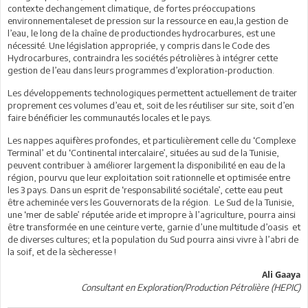
contexte dechangement climatique, de fortes préoccupations
environnementaleset de pression sur la ressource en eau,la gestion de
l’eau, le long de la chaîne de productiondes hydrocarbures, est une
nécessité. Une législation appropriée, y compris dans le Code des
Hydrocarbures, contraindra les sociétés pétrolières à intégrer cette
gestion de l’eau dans leurs programmes d’exploration-production.
Les développements technologiques permettent actuellement de traiter
proprement ces volumes d’eau et, soit de les réutiliser sur site, soit d’en
faire bénéficier les communautés locales et le pays.
Les nappes aquifères profondes, et particulièrement celle du ‘Complexe
Terminal’ et du ‘Continental intercalaire’, situées au sud de la Tunisie,
peuvent contribuer à améliorer largement la disponibilité en eau de la
région, pourvu que leur exploitation soit rationnelle et optimisée entre
les 3 pays. Dans un esprit de ‘responsabilité sociétale’, cette eau peut
être acheminée vers les Gouvernorats de la région. Le Sud de la Tunisie,
une ‘mer de sable’ réputée aride et impropre à l’agriculture, pourra ainsi
être transformée en une ceinture verte, garnie d’une multitude d’oasis et
de diverses cultures; et la population du Sud pourra ainsi vivre à l’abri de
la soif, et de la sècheresse !
Ali Gaaya
Consultant en Exploration/Production Pétrolière (HEPIC)