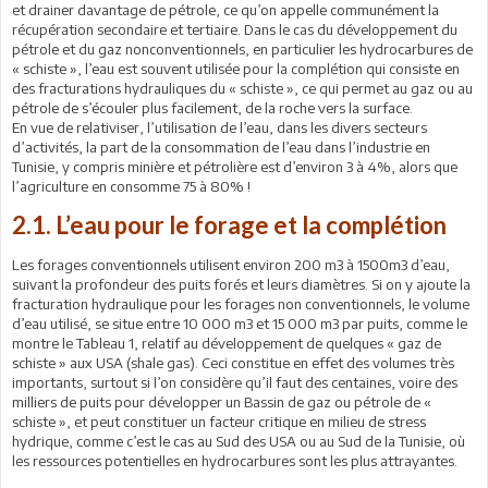
et drainer davantage de pétrole, ce qu’on appelle communément la
récupération secondaire et tertiaire. Dans le cas du développement du
pétrole et du gaz nonconventionnels, en particulier les hydrocarbures de
« schiste », l’eau est souvent utilisée pour la complétion qui consiste en
des fracturations hydrauliques du « schiste », ce qui permet au gaz ou au
pétrole de s’écouler plus facilement, de la roche vers la surface.
En vue de relativiser, l’utilisation de l’eau, dans les divers secteurs
d’activités, la part de la consommation de l’eau dans l’industrie en
Tunisie, y compris minière et pétrolière est d’environ 3 à 4%, alors que
l’agriculture en consomme 75 à 80% !
2.1. L’eau pour le forage et la complétion
Les forages conventionnels utilisent environ 200 m3 à 1500m3 d’eau,
suivant la profondeur des puits forés et leurs diamètres. Si on y ajoute la
fracturation hydraulique pour les forages non conventionnels, le volume
d’eau utilisé, se situe entre 10 000 m3 et 15 000 m3 par puits, comme le
montre le Tableau 1, relatif au développement de quelques « gaz de
schiste » aux USA (shale gas). Ceci constitue en effet des volumes très
importants, surtout si l’on considère qu’il faut des centaines, voire des
milliers de puits pour développer un Bassin de gaz ou pétrole de «
schiste », et peut constituer un facteur critique en milieu de stress
hydrique, comme c’est le cas au Sud des USA ou au Sud de la Tunisie, où
les ressources potentielles en hydrocarbures sont les plus attrayantes.