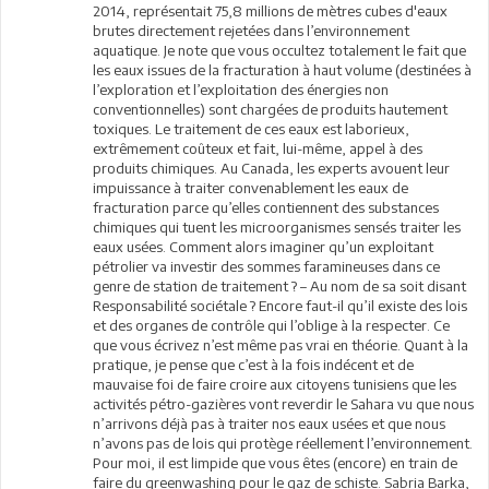
2014, représentait 75,8 millions de mètres cubes d'eaux
brutes directement rejetées dans l’environnement
aquatique. Je note que vous occultez totalement le fait que
les eaux issues de la fracturation à haut volume (destinées à
l’exploration et l’exploitation des énergies non
conventionnelles) sont chargées de produits hautement
toxiques. Le traitement de ces eaux est laborieux,
extrêmement coûteux et fait, lui-même, appel à des
produits chimiques. Au Canada, les experts avouent leur
impuissance à traiter convenablement les eaux de
fracturation parce qu’elles contiennent des substances
chimiques qui tuent les microorganismes sensés traiter les
eaux usées. Comment alors imaginer qu’un exploitant
pétrolier va investir des sommes faramineuses dans ce
genre de station de traitement ? – Au nom de sa soit disant
Responsabilité sociétale ? Encore faut-il qu’il existe des lois
et des organes de contrôle qui l’oblige à la respecter. Ce
que vous écrivez n’est même pas vrai en théorie. Quant à la
pratique, je pense que c’est à la fois indécent et de
mauvaise foi de faire croire aux citoyens tunisiens que les
activités pétro-gazières vont reverdir le Sahara vu que nous
n’arrivons déjà pas à traiter nos eaux usées et que nous
n’avons pas de lois qui protège réellement l’environnement.
Pour moi, il est limpide que vous êtes (encore) en train de
faire du greenwashing pour le gaz de schiste. Sabria Barka,