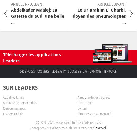
ARTICLE PRÉCÉDENT
ARTICLE SUIVANT
Abdelkader Maalej: La
Le Dr Brahim El Gharbi,
Gazette du Sud, une belle
doyen des pneumologues
...
...
Téléchargez les applications
Leaders
PARTENAIRES
DOSSIERS
LEADERS TV
SUCCESS STORY
OPINIONS
TENDANCE
SUR LEADERS
Actualités Tunisie
Annuaire des entreprises
Annuaire de personnalités
Plan du site
Qui sommes nous
Contact
Leaders Mobile
Abonnez-vous au mensuel
© 2009 - 2026 Leaders.com.tn Tous droits réservés.
Conception et Développement du site internet par
Tanit web