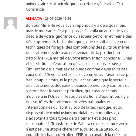
universitaire écotoxicologue, secrétaire générale d'Eco-
Consience
ALI GAAYA
- 26-07-2020 16:54
Bonjour Mme -Je vous avais répondu il y a déjà qqs mois,
mais le message n’est pas passé. En voilà un autre. -Je suis
désolé de votre ignorance du secteur pétrolier et même des
développements technologiques, que ce soit au niveau des
techniques de forage, des complétions des puits ou même
des traitements des eaux provenant de la production
pétrolière ! -La moitié de votre intervention concerne l’Onas
et les stations d’épuration désastreuses dans le pays,et
l’utilisation de la mer et des oueds comme déversoirs des
eaux usées! Si vous restez à ce niveau, vous n’avancerez pas
beaucoup, ni vous, ni le pays! Sachez Mme que le secteur
des traitements des eaux a beaucoup évolué, y compris et
surtout dans le secteur pétrolier, qui, rassurez vous
n’utilisera ni l’Onas, ni les autres stations d’epuration. Il y a
des sociétés de traitement privées nationales et
internationales qui sont au top de la technologie, et qui
disposent de « mini usines modulables et mobiles », qui
s’adaptent à tous types de traitement et à des prix
raisonnables! -Transformer le Sahara en une ceinture verte
n’est pas une utopie chère Mme, puisque La Sitep, qui
exploite le champ pétrolier d’ElBorma avait déjà créé une