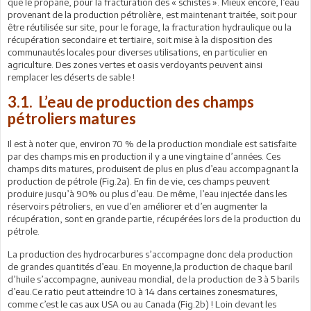
que le propane, pour la fracturation des « schistes ». Mieux encore, l’eau
provenant de la production pétrolière, est maintenant traitée, soit pour
être réutilisée sur site, pour le forage, la fracturation hydraulique ou la
récupération secondaire et tertiaire, soit mise à la disposition des
communautés locales pour diverses utilisations, en particulier en
agriculture. Des zones vertes et oasis verdoyants peuvent ainsi
remplacer les déserts de sable !
3.1. L’eau de production des champs
pétroliers matures
Il est à noter que, environ 70 % de la production mondiale est satisfaite
par des champs mis en production il y a une vingtaine d’années. Ces
champs dits matures, produisent de plus en plus d’eau accompagnant la
production de pétrole (Fig.2a). En fin de vie, ces champs peuvent
produire jusqu’à 90% ou plus d’eau. De même, l’eau injectée dans les
réservoirs pétroliers, en vue d’en améliorer et d’en augmenter la
récupération, sont en grande partie, récupérées lors de la production du
pétrole.
La production des hydrocarbures s’accompagne donc dela production
de grandes quantités d’eau. En moyenne,la production de chaque baril
d’huile s’accompagne, auniveau mondial, de la production de 3 à 5 barils
d’eau.Ce ratio peut atteindre 10 à 14 dans certaines zonesmatures,
comme c’est le cas aux USA ou au Canada (Fig.2b) ! Loin devant les