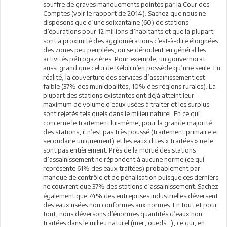
souffre de graves manquements pointés par la Cour des
Comptes (voir le rapport de 2014). Sachez que nous ne
disposons que d’une soixantaine (60) de stations
d’épurations pour 12 millions d’habitants et que la plupart
sont à proximité des agglomérations c’est-à-dire éloignées
des zones peu peuplées, où se déroulent en général les
activités pétrogazières. Pour exemple, un gouvernorat
aussi grand que celui de Kébili n’en possède qu’une seule. En
réalité, la couverture des services d’assainissement est
faible (37% des municipalités, 10% des régions rurales). La
plupart des stations existantes ont déjà atteint leur
maximum de volume d’eaux usées à traiter et les surplus
sont rejetés tels quels dans le milieu naturel. En ce qui
concerne le traitement lui-même, pour la grande majorité
des stations, il n’est pas très poussé (traitement primaire et
secondaire uniquement) et les eaux dites « traitées » ne le
sont pas entièrement. Près de la moitié des stations
d’assainissement ne répondent à aucune norme (ce qui
représente 61% des eaux traitées) probablement par
manque de contrôle et de pénalisation puisque ces derniers
ne couvrent que 37% des stations d’assainissement. Sachez
également que 74% des entreprises industrielles déversent
des eaux usées non conformes aux normes. En tout et pour
tout, nous déversons d’énormes quantités d’eaux non
traitées dans le milieu naturel (mer, oueds…), ce qui, en