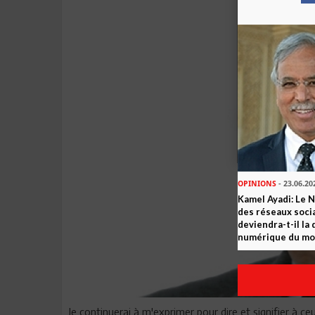
OPINIONS
- 23.06.20
Kamel Ayadi: Le 
des réseaux socia
deviendra-t-il la
numérique du m
Je continuerai à m'exprimer pour dire et signifier à c