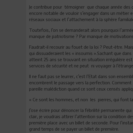
Je contribue pour témoigner que chaque année des diz
encore notable de vouloir s’engager dans un métier en
réseaux sociaux et l’attachement à la sphère familial
Toutefois, l’on se demanderait alors pourquoi l’armée
manque de patriotisme ? Par manque de motivations
Faudrait-il recourir au fouet de la loi ? Peut-être. 
qui dissuaderaient les « insoumis ».Sachant que dans
atteint 25 ans se trouvant en situation irrégulière est
services de sécurité et ne peut ni voyager à l’étrange
Il ne faut pas se leurrer, c’est l’Etat dans son ensemb
encombrent le passage vers la perfection. Comment cro
pareille malédiction quand ce sont ceux censés appliquer
« Ce sont les hommes, et non les pierres, qui font l
J’ose écrire pour dénoncer la fébrilité permanente qu
clair, je voudrais attirer l’attention sur la condition 
première place avec un billet de seconde. Pour l’instan
grand temps de se payer un billet de première.