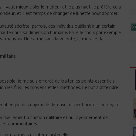
l vaut mieux cibler le meilleur et le plus haut. Je préfère cela
ieur, et il est temps de changer de lunette pour aborder
nauté sécrète, parfois, des individus oubliant à un certain
unauté dans sa dimension humaine. Faire le choix par exemple
est mauvais. Une arme sans la volonté, le moral et la
e.
ilitaire.
ssible, je me suis efforcé de traiter les points essentiels
n les fins, les moyens et les méthodes. Le but à atteindre
ériphérique des enjeux de défense, et peut porter son regard
viduellement à l’action militaire et au rayonnement de
es et commentaires
, interarmées et interministérielles.