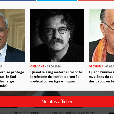
26
OPINIONS
- 15.06.2026
OPINIONS
- 02.06.
Nord se protège
Quand le sang maternel raconte
Quand l’univers
ux; le Sud
le génome de l’enfant: progrès
mystères du co
 décharge
médical ou vertige éthique?
des découverte
onde?
Ne plus afficher
eux qui désirent l’entendre que les problématiques de notre