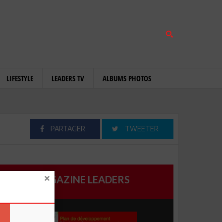
LIFESTYLE
LEADERS TV
ALBUMS PHOTOS
PARTAGER
TWEETER
MAGAZINE LEADERS