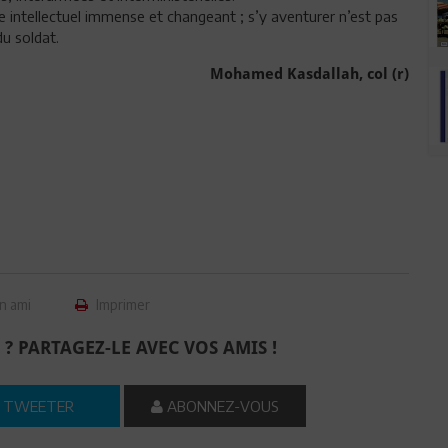
oire intellectuel immense et changeant ; s’y aventurer n’est pas
du soldat.
Mohamed Kasdallah, col (r)
n ami
Imprimer
 ? PARTAGEZ-LE AVEC VOS AMIS !
TWEETER
ABONNEZ-VOUS