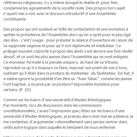
références religieuses, il y a même évoqué le diable et, pour finir,
condamné les agissements de la société civile. Des propos hors sujet
n’ayant rien à voir avec le discours introductif d’une Assemblée
constituante.
Des propos qui ont soulevé un tollé de contestation et une invitation à
quitter la présidence de l’Assemblée alors qu’on a opté pour le plus âgé
des élus - c’est l’usage - pour présider la séance d’ouverture en raison de
sa supposée sagesse et pour qu’il soit diplomate et médiateur. Ce
préjugé souvent colporté à propos des aînés s’est encore une fois révélé
abusif, et ce sont les plus jeunes dans l’Assemblée qui se sont indignés.
Ce monsieur formaté à la pensée unique a, du haut de sa tribune,
reproduit ce qu’il a toujours vu faire, imposer son point de vue à tous,
oubliant qu’il était dans la posture du médiateur, du facilitateur. De fait, il
a même ignoré la possibilité d’en être un. “Aam Tahar”, comme les jeunes
l’ont baptisé, a incarné par sa posture l’impossible mutation pour
certains. (P. 20)
Comme sur les bancs d’une université d’études théologiques
Par moments, lors de discussions dans les commissions
constitutionnelles, j’avais l’impression que j’étais sur les bancs d’une
université d’études théologiques, je prenais alors mon mal en patience. Je
me contentais d’argumenter rationnellement sans jamais rentrer dans
cette autre logique dans laquelle ils tentaient de nous enfermer.