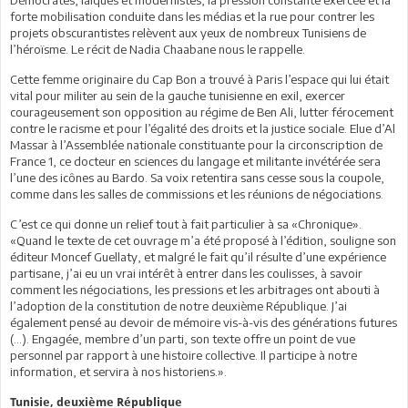
forte mobilisation conduite dans les médias et la rue pour contrer les
projets obscurantistes relèvent aux yeux de nombreux Tunisiens de
l’héroïsme. Le récit de Nadia Chaabane nous le rappelle.
Cette femme originaire du Cap Bon a trouvé à Paris l’espace qui lui était
vital pour militer au sein de la gauche tunisienne en exil, exercer
courageusement son opposition au régime de Ben Ali, lutter férocement
contre le racisme et pour l’égalité des droits et la justice sociale. Elue d’Al
Massar à l’Assemblée nationale constituante pour la circonscription de
France 1, ce docteur en sciences du langage et militante invétérée sera
l’une des icônes au Bardo. Sa voix retentira sans cesse sous la coupole,
comme dans les salles de commissions et les réunions de négociations.
C’est ce qui donne un relief tout à fait particulier à sa «Chronique».
«Quand le texte de cet ouvrage m’a été proposé à l’édition, souligne son
éditeur Moncef Guellaty, et malgré le fait qu’il résulte d’une expérience
partisane, j’ai eu un vrai intérêt à entrer dans les coulisses, à savoir
comment les négociations, les pressions et les arbitrages ont abouti à
l’adoption de la constitution de notre deuxième République. J’ai
également pensé au devoir de mémoire vis-à-vis des générations futures
(...). Engagée, membre d’un parti, son texte offre un point de vue
personnel par rapport à une histoire collective. Il participe à notre
information, et servira à nos historiens.».
Tunisie, deuxième République