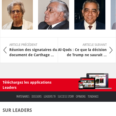
ARTICLE PRÉCÉDENT
ARTICLE SUIVANT
Réunion des signataires du
Al-Qods : Ce que la décision
document de Carthage ...
de Trump ne saurait ...
Téléchargez les applications
Leaders
PARTENAIRES
DOSSIERS
LEADERS TV
SUCCESS STORY
OPINIONS
TENDANCE
SUR LEADERS