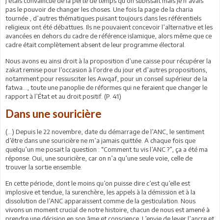
J’étais convaincue de la perte de temps qu’on subissait mais je n’avais
pas le pouvoir de changer les choses. Une fois la page de la charia
tournée , d’autres thématiques puisant toujours dans les référentiels
religieux ont été débattues. Ils ne pouvaient concevoir l’alternative et les
avancées en dehors du cadre de référence islamique, alors même que ce
cadre était complètement absent de leur programme électoral.
Nous avons eu ainsi droit à la proposition d’une caisse pour récupérer la
zakat remise pour l’occasion à l’ordre du jour et d’autres propositions,
notamment pour ressusciter les Awqaf, pour un conseil supérieur de la
fatwa..., toute une panoplie de réformes qui ne feraient que changer le
rapport à l’État et au droit positif. (P. 41)
Dans une souricière
(…) Depuis le 22 novembre, date du démarrage de l’ANC, le sentiment
d’être dans une souricière ne m’a jamais quittée. A chaque fois que
quelqu’un me posait la question : “Comment tu vis l’ANC ?”, ça a été ma
réponse. Oui, une souricière, car on n’a qu’une seule voie, celle de
trouver la sortie ensemble.
En cette période, dont le moins qu’on puisse dire c’est qu’elle est
implosive et tendue, la surenchère, les appels à la démission et à la
dissolution de l’ANC apparaissent comme de la gesticulation. Nous
vivons un moment crucial de notre histoire, chacun de nous est amené à
prendre une décision en son âme et conscience. L’envie de lever l’ancre et