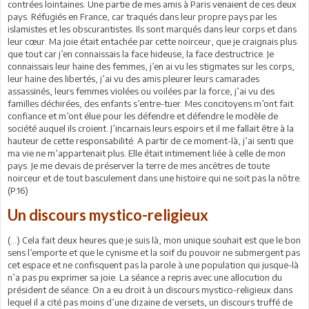
contrées lointaines. Une partie de mes amis à Paris venaient de ces deux
pays. Réfugiés en France, car traqués dans leur propre pays par les
islamistes et les obscurantistes. Ils sont marqués dans leur corps et dans
leur cœur. Ma joie était entachée par cette noirceur, que je craignais plus
que tout car j’en connaissais la face hideuse, la face destructrice. Je
connaissais leur haine des femmes, j’en ai vu les stigmates sur les corps,
leur haine des libertés, j’ai vu des amis pleurer leurs camarades
assassinés, leurs femmes violées ou voilées par la force, j’ai vu des
familles déchirées, des enfants s’entre-tuer. Mes concitoyens m’ont fait
confiance et m’ont élue pour les défendre et défendre le modèle de
société auquel ils croient. J’incarnais leurs espoirs et il me fallait être à la
hauteur de cette responsabilité. A partir de ce moment-là, j’ai senti que
ma vie ne m’appartenait plus. Elle était intimement liée à celle de mon
pays. Je me devais de préserver la terre de mes ancêtres de toute
noirceur et de tout basculement dans une histoire qui ne soit pas la nôtre.
(P.16)
Un discours mystico-religieux
(…) Cela fait deux heures que je suis là, mon unique souhait est que le bon
sens l’emporte et que le cynisme et la soif du pouvoir ne submergent pas
cet espace et ne confisquent pas la parole à une population qui jusque-là
n’a pas pu exprimer sa joie. La séance a repris avec une allocution du
président de séance. On a eu droit à un discours mystico-religieux dans
lequel il a cité pas moins d’une dizaine de versets, un discours truffé de