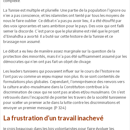
complexe.
La Tunisie est multiple et plurielle. Une partie de la population l’ignore ou
n’en a pas conscience, et les islamistes ont tenté par tous les moyens de
nous le faire oublier. Ce débat n’a pas pu avoir lieu, il a été étouffé par
des voix ignorantes et sans ambition pour le pays. Des voix qui ont failli
semer la discorde. C’est parce que le pluralisme est réel que le projet
d’Ennahdha a avorté. Il a buté sur cette histoire de la Tunisie et ce
brassage non assumé.
Le débat a eu lieu de manière assez marginale sur la question de la
protection des minorités, mais il n’a pas été suffisamment assumé par les
démocrates qui n’en ont pas fait un objet de clivage.
Les leaders tunisiens qui pouvaient influer sur le cours de l’histoire ne
l’ont pas vu comme un enjeu majeur non plus. Ils se sont contentés de
formulations plus globales. Cependant, l’omniprésence des renvois vers
la culture arabo-musulmane dans la Constitution contribue à la
discrimination de ceux qui ne sont pas arabes et/ou musulmans. On s’est
retrouvés dans l’incapacité de pointer les travers de la société tunisienne
pour sceller un premier acte dans la lutte contre les discriminations et
envoyer un premier message. (P 324)
La frustration d’un travail inachevé
Je crois beaucoup dans les lois volontaristes pour faire évoluer les