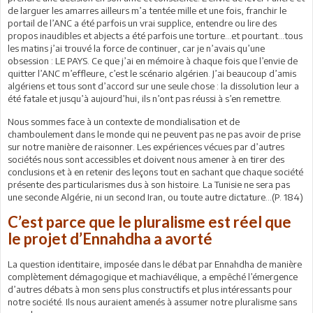
de larguer les amarres ailleurs m’a tentée mille et une fois, franchir le
portail de l’ANC a été parfois un vrai supplice, entendre ou lire des
propos inaudibles et abjects a été parfois une torture…et pourtant…tous
les matins j’ai trouvé la force de continuer, car je n’avais qu’une
obsession : LE PAYS. Ce que j’ai en mémoire à chaque fois que l’envie de
quitter l’ANC m’effleure, c’est le scénario algérien. J’ai beaucoup d’amis
algériens et tous sont d’accord sur une seule chose : la dissolution leur a
été fatale et jusqu’à aujourd’hui, ils n’ont pas réussi à s’en remettre.
Nous sommes face à un contexte de mondialisation et de
chamboulement dans le monde qui ne peuvent pas ne pas avoir de prise
sur notre manière de raisonner. Les expériences vécues par d’autres
sociétés nous sont accessibles et doivent nous amener à en tirer des
conclusions et à en retenir des leçons tout en sachant que chaque société
présente des particularismes dus à son histoire. La Tunisie ne sera pas
une seconde Algérie, ni un second Iran, ou toute autre dictature…(P. 184)
C’est parce que le pluralisme est réel que
le projet d’Ennahdha a avorté
La question identitaire, imposée dans le débat par Ennahdha de manière
complètement démagogique et machiavélique, a empêché l’émergence
d’autres débats à mon sens plus constructifs et plus intéressants pour
notre société. Ils nous auraient amenés à assumer notre pluralisme sans