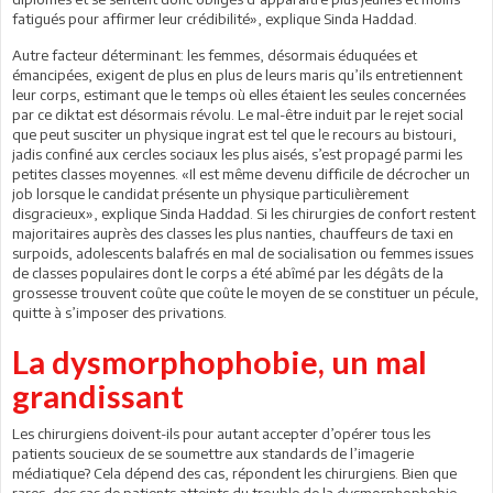
fatigués pour affirmer leur crédibilité», explique Sinda Haddad.
Autre facteur déterminant: les femmes, désormais éduquées et
émancipées, exigent de plus en plus de leurs maris qu’ils entretiennent
leur corps, estimant que le temps où elles étaient les seules concernées
par ce diktat est désormais révolu. Le mal-être induit par le rejet social
que peut susciter un physique ingrat est tel que le recours au bistouri,
jadis confiné aux cercles sociaux les plus aisés, s’est propagé parmi les
petites classes moyennes. «Il est même devenu difficile de décrocher un
job lorsque le candidat présente un physique particulièrement
disgracieux», explique Sinda Haddad. Si les chirurgies de confort restent
majoritaires auprès des classes les plus nanties, chauffeurs de taxi en
surpoids, adolescents balafrés en mal de socialisation ou femmes issues
de classes populaires dont le corps a été abîmé par les dégâts de la
grossesse trouvent coûte que coûte le moyen de se constituer un pécule,
quitte à s’imposer des privations.
La dysmorphophobie, un mal
grandissant
Les chirurgiens doivent-ils pour autant accepter d’opérer tous les
patients soucieux de se soumettre aux standards de l’imagerie
médiatique? Cela dépend des cas, répondent les chirurgiens. Bien que
rares, des cas de patients atteints du trouble de la dysmorphophobie