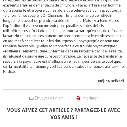
existent parmi les demandeurs de chirurgie. «J’ai eu affaire à un homme
qui a souhaité être opéré du nez alors que celui-ci avait un aspect tout à
fait normal, se souvient Dr Chennoufi. Je lui ai demandé de réfléchir
longuement avant de prendre sa décision finale. Mais il y a tenu. Après
l’opération, il est revenu me voir pour pinailler sur des détails au
millimètre près.» Dr Haddad explique pour sa part qu’en cas de refus de
la part du chirurgien, ces patients ne renoncent pas à leurs obsessions: ils
en arrivent à consulter tous les chirurgiens du pays jusqu’à obtenir une
réponse favorable. Quelles solutions face à ce trouble psychiatrique?
«Malheureusement aucune. Enfermés dans un farouche déni de la réalité,
ils refusent de suivre une cure psychiatrique. La nécessité de banaliser le
recours à la psychiatrie est d’ailleurs un enjeu majeur de santé publique,
car la mentalité tunisienne y voit toujours un tabou honteux», alerte Mme
Haddad..
Néjiba Belkadi
Envoyer à un ami
Imprimer
VOUS AIMEZ CET ARTICLE ? PARTAGEZ-LE AVEC
VOS AMIS !