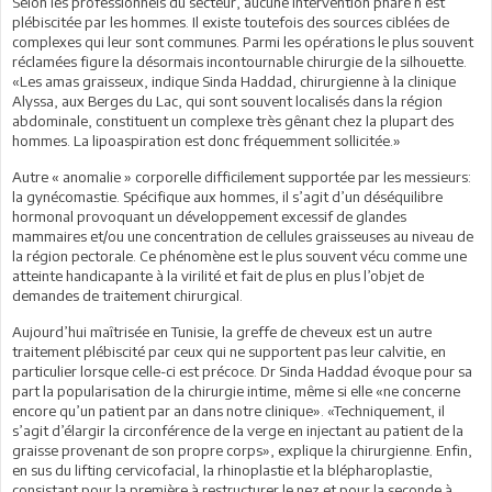
Selon les professionnels du secteur, aucune intervention phare n’est
plébiscitée par les hommes. Il existe toutefois des sources ciblées de
complexes qui leur sont communes. Parmi les opérations le plus souvent
réclamées figure la désormais incontournable chirurgie de la silhouette.
«Les amas graisseux, indique Sinda Haddad, chirurgienne à la clinique
Alyssa, aux Berges du Lac, qui sont souvent localisés dans la région
abdominale, constituent un complexe très gênant chez la plupart des
hommes. La lipoaspiration est donc fréquemment sollicitée.»
Autre « anomalie » corporelle difficilement supportée par les messieurs:
la gynécomastie. Spécifique aux hommes, il s’agit d’un déséquilibre
hormonal provoquant un développement excessif de glandes
mammaires et/ou une concentration de cellules graisseuses au niveau de
la région pectorale. Ce phénomène est le plus souvent vécu comme une
atteinte handicapante à la virilité et fait de plus en plus l’objet de
demandes de traitement chirurgical.
Aujourd’hui maîtrisée en Tunisie, la greffe de cheveux est un autre
traitement plébiscité par ceux qui ne supportent pas leur calvitie, en
particulier lorsque celle-ci est précoce. Dr Sinda Haddad évoque pour sa
part la popularisation de la chirurgie intime, même si elle «ne concerne
encore qu’un patient par an dans notre clinique». «Techniquement, il
s’agit d’élargir la circonférence de la verge en injectant au patient de la
graisse provenant de son propre corps», explique la chirurgienne. Enfin,
en sus du lifting cervicofacial, la rhinoplastie et la blépharoplastie,
consistant pour la première à restructurer le nez et pour la seconde à