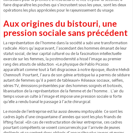
faire disparaître les poches qui s’incrustent sous les yeux, sont les deux
opérations les plus appréciées pour le rajeunissement du visage.
Aux origines du bistouri, une
pression sociale sans précédent
La représentation de l’homme dans la société a subi une transformation
radicale. Alors qu’auparavant, l’ascendant des hommes émanait de leur
statut social, de leur capital culturel ou de la fascination intellectuelle
exercée sur les femmes, la postmodernité a hissé l’image au premier
rang des atouts de séduction. «Le physique de Pablo Picasso
apparaîtrait comme tout à fait disgracieux à notre époque, illustre Mehdi
Chennoufi. Pourtant, l’aura de son génie artistique lui a permis de séduire
autant de femmes qu’il a peint de tableaux!» Réseaux sociaux, selfies,
séries TV, émissions présentées par des hommes soignés et botoxés,
libanisation de la représentation de la femme et de l’homme… L’air du
temps voue un culte à l’image et impose une pression sociale si forte
qu’elle a rendu banal le passage à l’acte chirurgical.
Le monde de l’entreprise est lui aussi devenu impitoyable. Ce sont les
cadres âgés d’une cinquantaine d’années qui sont les plus friands de
lifting facial: «En cas de restructuration de leur entreprise, ces cadres
pourtant compétents se voient concurrencés par l’arrivée de jeunes
diplômés et se sentent donc obligés d’apparaître plus jeunes et moins