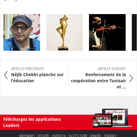
ARTICLE PRÉCÉDENT
ARTICLE SUIVANT
Néjib Chebbi planche sur
Renforcement de la
l’éducation
coopération entre Tunisair
et ...
Téléchargez les applications
Leaders
PARTENAIRES
DOSSIERS
LEADERS TV
SUCCESS STORY
OPINIONS
TENDANCE