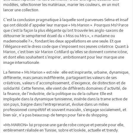
modèles, sélectionner les matériaux, marier les couleurs, en un mot
lancer une collection.
C’est la conclusion pragmatique à laquelle sont parvenues Selma et Insaf
qui ont décidé d’appeler leur marque « Ms Marion ». Pourquoi Ms? Parce
que c’est la façon la plus élégante qu’ont trouvée les anglo-saxons de
détourner le sempiternel écueil du « Miss ou Mrs », « madame ou
mademoiselle ? », fondant les deux appellations en une seule. Et que
l’élégance est le dress code que s’imposent nos jeunes créatrice. Quant à
Marion, c’est bien sûr Marion Cotillard qu’elles se donnent comme icône,
et dont elles souhaitent s’inspirer, ambitionnant pour leur marque une
image internationale.
La femme « Ms Marion » est née : elle est inspirante, urbaine, dynamique,
différente, mais jamais indifférente, partageant les valeurs de ses
créatrices, valeurs d’accomplissement, d’exigence, de distinction et de
solidarité. Cette femme, elle vient de différents domaines d’activité, de
la finance, de l’industrie, de la politique ou de la culture. Elle est
impliquée dans la dynamique tunisienne, insérée dans la trame active de
son pays, baigne dans l’entreprenariat, évolue dans un milieu
professionnel compétitif et souvent masculin, s’engage socialement, et
bien sûr, n’a pas beaucoup de temps pour faire du shopping.
«Ms MARION» lui propose une garde robe conçue et pensée pour elle,
entièrement réalisée en Tunisie, sobre et lookée, actuelle et trendy.