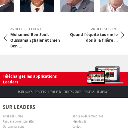
ARTICLE PRÉCÉDENT
ARTICLE SUIVANT
Mohamed Ben Souf,
Quand l’équité tourne le
Oussama Sghaier et Imen
dos à la filière ...
Ben ...
Téléchargez les applications
Leaders
PARTENAIRES
DOSSIERS
LEADERS TV
SUCCESS STORY
OPINIONS
TENDANCE
SUR LEADERS
Actualités Tunisie
Annuaire des entreprises
Annuaire de personnalités
Plan du site
Qui sommes nous
Contact