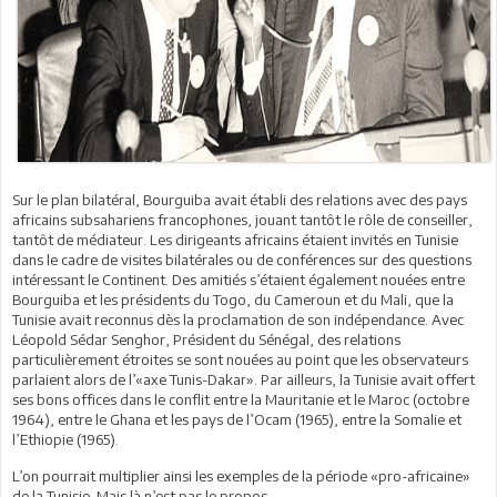
Sur le plan bilatéral, Bourguiba avait établi des relations avec des pays
africains subsahariens francophones, jouant tantôt le rôle de conseiller,
tantôt de médiateur. Les dirigeants africains étaient invités en Tunisie
dans le cadre de visites bilatérales ou de conférences sur des questions
intéressant le Continent. Des amitiés s’étaient également nouées entre
Bourguiba et les présidents du Togo, du Cameroun et du Mali, que la
Tunisie avait reconnus dès la proclamation de son indépendance. Avec
Léopold Sédar Senghor, Président du Sénégal, des relations
particulièrement étroites se sont nouées au point que les observateurs
parlaient alors de l’«axe Tunis-Dakar». Par ailleurs, la Tunisie avait offert
ses bons offices dans le conflit entre la Mauritanie et le Maroc (octobre
1964), entre le Ghana et les pays de l’Ocam (1965), entre la Somalie et
l’Ethiopie (1965).
L’on pourrait multiplier ainsi les exemples de la période «pro-africaine»
de la Tunisie. Mais là n’est pas le propos.