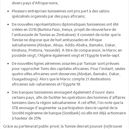
divers pays d’Afrique noire;
Plusieurs entreprises tunisiennes ont pris part à des salons
spécialisés organisés par des pays africains;
De nouvelles représentations diplomatiques tunisiennes ont été
créées en 2016 (Burkina Faso, Kenya, projet de réouverture de
l’ambassade de Tunisie au Zimbabwe). Il convient de noter que la
Tunisie ne dispose que de huit ambassades en Afrique
subsaharienne (Abidjan, Abuja, Addis-Abeba, Bamako, Dakar,
Kinshasa, Pretoria, Yaoundé). A titre de comparaison, le Maroc en
possède vingt, l’Algérie également vingt et l’Egypte trente-sept.
De nouvelles lignes aériennes assurées par Tunisair sont prévues
pour rapprocher Tunis des capitales africaines. Pour l’instant, seules
quatre villes africaines sont desservies (Abidjan, Bamako, Dakar,
Ouagadougou). Alors que le Maroc compte 21 destinations
africaines sub-sahariennes et l’Egypte 18.
Des banques tunisiennes envisagent également d’ouvrir dans
certains pays, afin de faciliter les opérations des hommes d’affaires
tunisiens dans la région subsaharienne. A cet effet, l’on note que la
STB envisage d’augmenter sa participation dans le capital de la
Société nigérienne de banque (SoniBank) où elle est déjà actionnaire
à hauteur de 25%.
Grâce au partenariat public-privé, la Tunisie devrait pouvoir (re)trouver