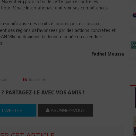
Nuremberg pour la fin de cette guerre contre les
a Cour Pénale Internationale doit voir ses compétences
ion significative des droits économiques et sociaux,
ent des régions défavorisées par des actions concrètes et
’«AN VII» ne devienne la dernière année du calendrier
er.
Fadhel Moussa
n ami
Imprimer
 ? PARTAGEZ-LE AVEC VOS AMIS !
TWEETER
ABONNEZ-VOUS
R CET ARTICLE