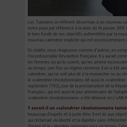
Les Tunisiens se réfèrent désormais à un nouveau calen
notre pays par référence à la date du 14 janvier 2011. 
le bien fondé de ses objectifs authentifiés par la nouv
nouveau calendrier implicite qui est inconsciemment 
En réalité, nous réagissons comme d’autres, en com
l’incontournable Révolution française. Il y aurait co
les femmes où qu’ils soient, qui les amène inconscie
au temps, une fois un régime renversé. Il en a été ain
calendrier, qui ne soit plus lié à la monarchie ou au ch
le «calendrier révolutionnaire» dit aussi le «calendrier
septembre 1792), jour de la proclamation de la Républi
Français», qui est aussi le jour anniversaire de l'adop
«calendrier révolutionnaire» a été délaissé en L’«AN 
Y aurait-il un «calendrier révolutionnaire tunis
beaucoup d’esprits et à juste titre. Il est lié aux obje
qui réclamait «la liberté et la dignité» sans référentie
l’hégire et le calendrier grégorien pour un temps. Cela 