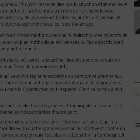
lorieux. Et qu’on cesse de dire que la situation était meilleure
ute autre et la révolution a permis de faire jaillir la vraie
’expression, de la presse et toutes les autres ont permis de
ée et nous apprendre tous les jours davantage.
est tout simplement prouver que la réalisation des objectifs de
n, avec un plan méthodique est bien réelle. Ces objectifs sont
mon point de vue de:
stitutions judiciaires, aujourd’hui bloquée par des erreurs de
e manifeste du pouvoir exécutif ;
 qui veut dire régler le problème du parti arrivé premier aux
 une forme ou une autre la représentation que la majorité des
vu dans la Constitution soit respecté. C’est ce parti qui doit
ganisant les élections régionales et municipales d’une part, et
tionnelles indépendantes d’autre part;
u terrorisme afin de desserrer l’étau sur la Tunisie, qui n’a
e mondiale» où quatre grandes puissances s’activent contre un
ans une région qui n’est plus ni le Levant ni la Cyrénaïque. Il