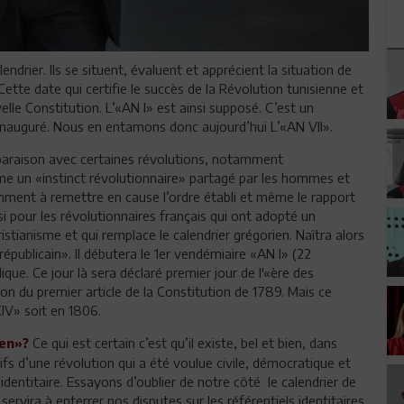
drier. Ils se situent, évaluent et apprécient la situation de
Cette date qui certifie le succès de la Révolution tunisienne et
elle Constitution. L’«AN I» est ainsi supposé. C’est un
inauguré. Nous en entamons donc aujourd’hui L’«AN VII».
paraison avec certaines révolutions, notamment
mme un «instinct révolutionnaire» partagé par les hommes et
mment à remettre en cause l’ordre établi et même le rapport
si pour les révolutionnaires français qui ont adopté un
ristianisme et qui remplace le calendrier grégorien. Naîtra alors
 républicain». Il débutera le 1er vendémiaire «AN I» (22
que. Ce jour là sera déclaré premier jour de l'«ère des
tion du premier article de la Constitution de 1789. Mais ce
XIV» soit en 1806.
Ce qui est certain c’est qu’il existe, bel et bien, dans
ien»?
ctifs d’une révolution qui a été voulue civile, démocratique et
l identitaire. Essayons d’oublier de notre côté le calendrier de
servira à enterrer nos disputes sur les référentiels identitaires.