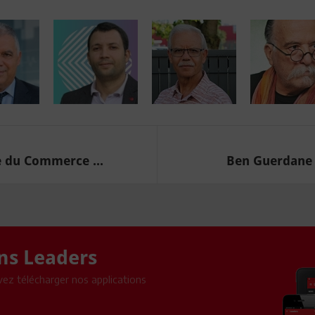
e du Commerce ...
Ben Guerdane :
ons Leaders
ez télécharger nos applications