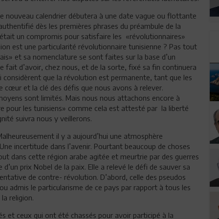
, le nouveau calendrier débutera à une date vague ou flottante
é authentifié dès les premières phrases du préambule de la
c’était un compromis pour satisfaire les «révolutionnaires»
sion est une particularité révolutionnaire tunisienne ? Pas tout
nçais» et sa nomenclature se sont faites sur la base d’un
 fait d’avoir, chez nous, et de la sorte, fixé sa fin continuera
i considèrent que la révolution est permanente, tant que les
le cœur et la clé des défis que nous avons à relever.
s moyens sont limités. Mais nous nous attachons encore à
e pour les tunisiens» comme cela est attesté par la liberté
nité suivra nous y veillerons.
 Malheureusement il y a aujourd’hui une atmosphère
Une incertitude dans l’avenir. Pourtant beaucoup de choses
bout dans cette région arabe agitée et meurtrie par des guerres
ée d’un prix Nobel de la paix. Elle a relevé le défi de sauver sa
tentative de contre- révolution. D’abord, celle des pseudos
ou admis le particularisme de ce pays par rapport à tous les
la religion.
és et ceux qui ont été chassés pour avoir participé à la