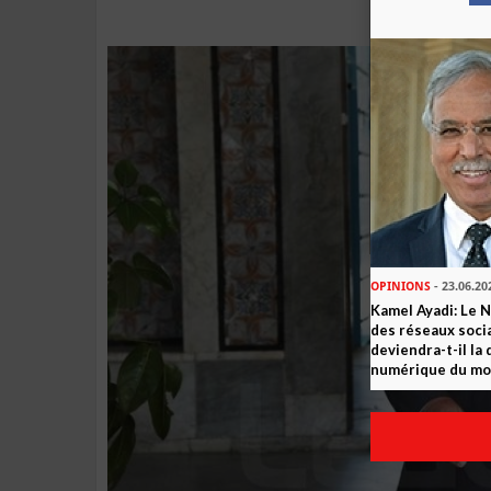
OPINIONS
- 23.06.20
Kamel Ayadi: Le 
des réseaux socia
deviendra-t-il la
numérique du m