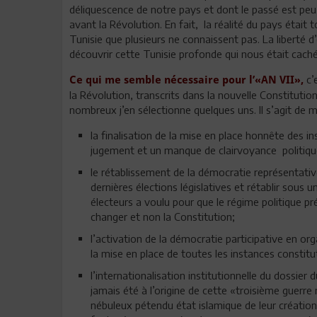
déliquescence de notre pays et dont le passé est peu g
avant la Révolution. En fait, la réalité du pays était to
Tunisie que plusieurs ne connaissent pas. La liberté d
découvrir cette Tunisie profonde qui nous était cach
c’
Ce qui me semble nécessaire pour l’«AN VII»,
la Révolution, transcrits dans la nouvelle Constitutio
nombreux j’en sélectionne quelques uns. Il s’agit de 
la finalisation de la mise en place honnête des in
jugement et un manque de clairvoyance politiqu
le rétablissement de la démocratie représentative
dernières élections législatives et rétablir sous
électeurs a voulu pour que le régime politique pré
changer et non la Constitution;
l’activation de la démocratie participative en or
la mise en place de toutes les instances constitu
l’internationalisation institutionnelle du dossier d
jamais été à l’origine de cette «troisième guerr
nébuleux pétendu état islamique de leur création d