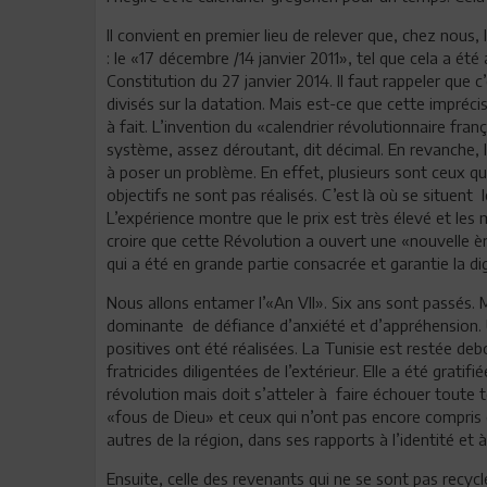
Il convient en premier lieu de relever que, chez nous
: le «17 décembre /14 janvier 2011», tel que cela a ét
Constitution du 27 janvier 2014. Il faut rappeler que 
divisés sur la datation. Mais est-ce que cette impréci
à fait. L’invention du «calendrier révolutionnaire fra
système, assez déroutant, dit décimal. En revanche, le
à poser un problème. En effet, plusieurs sont ceux qu
objectifs ne sont pas réalisés. C’est là où se situent 
L’expérience montre que le prix est très élevé et le
croire que cette Révolution a ouvert une «nouvelle èr
qui a été en grande partie consacrée et garantie la dig
Nous allons entamer l’«An VII». Six ans sont passés.
dominante de défiance d’anxiété et d’appréhension. 
positives ont été réalisées. La Tunisie est restée de
fratricides diligentées de l’extérieur. Elle a été gratifi
révolution mais doit s’atteler à faire échouer toute 
«fous de Dieu» et ceux qui n’ont pas encore compris 
autres de la région, dans ses rapports à l’identité et à 
Ensuite, celle des revenants qui ne se sont pas recycl