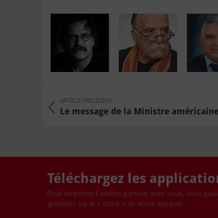
ARTICLE PRÉCÉDENT
Le message de la Ministre américain
Téléchargez les applicati
Pour emporter Leaders partout avec vous, vous pouv
gratuites sur le « store » de votre appareil.