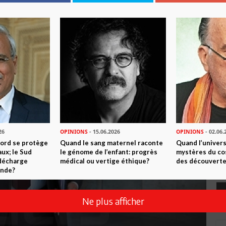
26
OPINIONS
- 15.06.2026
OPINIONS
- 02.06.
Nord se protège
Quand le sang maternel raconte
Quand l’univers
ux; le Sud
le génome de l’enfant: progrès
mystères du co
 décharge
médical ou vertige éthique?
des découverte
onde?
Ne plus afficher