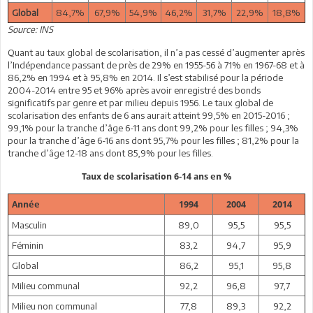
Global
84,7%
67,9%
54,9%
46,2%
31,7%
22,9%
18,8%
Source: INS
Quant au taux global de scolarisation, il n’a pas cessé d’augmenter après
l’Indépendance passant de près de 29% en 1955-56 à 71% en 1967-68 et à
86,2% en 1994 et à 95,8% en 2014. Il s’est stabilisé pour la période
2004-2014 entre 95 et 96% après avoir enregistré des bonds
significatifs par genre et par milieu depuis 1956. Le taux global de
scolarisation des enfants de 6 ans aurait atteint 99,5% en 2015-2016 ;
99,1% pour la tranche d’âge 6-11 ans dont 99,2% pour les filles ; 94,3%
pour la tranche d’âge 6-16 ans dont 95,7% pour les filles ; 81,2% pour la
tranche d’âge 12-18 ans dont 85,9% pour les filles.
Taux de scolarisation 6-14 ans en %
Année
1994
2004
2014
Masculin
89,0
95,5
95,5
Féminin
83,2
94,7
95,9
Global
86,2
95,1
95,8
Milieu communal
92,2
96,8
97,7
Milieu non communal
77,8
89,3
92,2