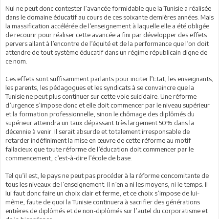
Nul ne peut donc contester l’avancée formidable que la Tunisie a réalisée
dans le domaine éducatif au cours de ces soixante dernières années. Mais
la massification accélérée de l’enseignement à laquelle elle a été obligée
de recourir pour réaliser cette avancée a fini par développer des effets
pervers allant à l’encontre de l’équité et de la performance que l’on doit
attendre de tout système éducatif dans un régime républicain digne de
ce nom.
Ces effets sont suffisamment parlants pour inciter l’Etat, les enseignants,
les parents, les pédagogues et les syndicats à se convaincre que la
Tunisie ne peut plus continuer sur cette voie suicidaire. Une réforme
d’urgence s’impose donc et elle doit commencer par le niveau supérieur
et la formation professionnelle, sinon le chômage des diplômés du
supérieur atteindra un taux dépassant très largement 50% dans la
décennie à venir. Il serait absurde et totalement irresponsable de
retarder indéfiniment la mise en œuvre de cette réforme au motif
fallacieux que toute réforme de l’éducation doit commencer par le
commencement, c’est-à-dire l’école de base.
Tel qu’il est, le pays ne peut pas procéder à la réforme concomitante de
tous les niveaux de l’enseignement. Il n’en a ni les moyens, ni le temps. Il
lui faut donc faire un choix clair et ferme, et ce choix s’impose de lui-
même, faute de quoi la Tunisie continuera à sacrifier des générations
entières de diplômés et de non-diplômés sur l’autel du corporatisme et