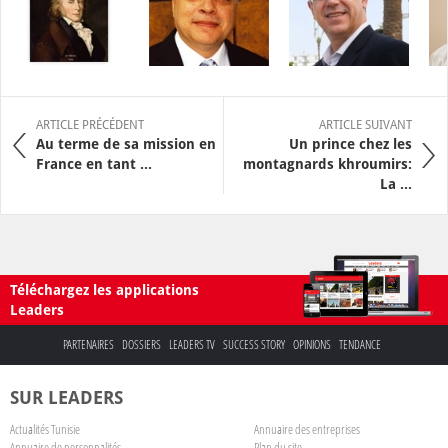
ARTICLE PRÉCÉDENT
ARTICLE SUIVANT
Au terme de sa mission en
Un prince chez les
France en tant ...
montagnards khroumirs:
La ...
Téléchargez les applications
Leaders
PARTENAIRES
DOSSIERS
LEADERS TV
SUCCESS STORY
OPINIONS
TENDANCE
SUR LEADERS
Actualités Tunisie
Annuaire des entreprises
Annuaire de personnalités
Plan du site