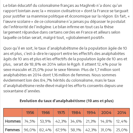
Le bilan éducatif du colonialisme français au Maghreb n’a donc qu’un
rapport lointain avec la « mission civilisatrice » dont la France se targuait
pour justifier sa mainmise politique et économique sur la région. En fait, «
l’œuvre scolaire » de ce colonialisme n’a jamais pu dépasser le postulat
de l’infériorité de l’indigène. Le bilan infirme en tout cas la thèse
largement répandue dans certains cercles en France et ailleurs selon
laquelle ce bilan serait, malgré tout, «globalement positif».
Quoi qu’il en soit, le taux d’analphabétisme de la population âgée de 10
ans et plus, c’est-à-dire le rapport entre les effectifs des analphabètes
âgés de 10 ans et plus et les effectifs de la population âgée de 10 ans et
plus, serait de 18,8% en 2014 selon le Rgph. Il atteint 12,4% pour le
sexe masculin et 25,0% pour le sexe féminin. Plus de 1,7 million sont
analphabètes en 2014 dont 1,16 million de femmes. Nous sommes
évidemment loin des 84,7% hérités du colonialisme, mais le taux
d’analphabétisme reste élevé malgré les efforts consentis depuis une
soixantaine d’années.
Evolution du taux d’analphabétisme (10 ans et plus)
1956
1966
1975
1984
1994
2004
2014
Hommes
74,5%
53,9%
42,3%
34,6%
21,3%
14,8%
12,4%
Femmes
96,0%
82,4%
67,9%
58,1%
42,3%
31,0%
25,0%