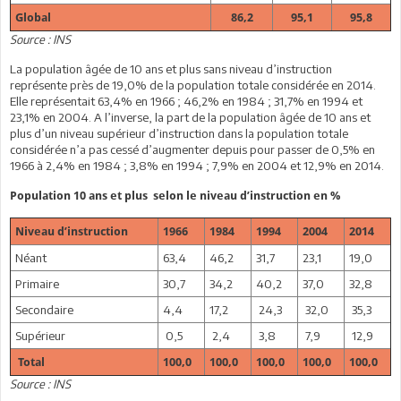
Global
86,2
95,1
95,8
Source : INS
La population âgée de 10 ans et plus sans niveau d’instruction
représente près de 19,0% de la population totale considérée en 2014.
Elle représentait 63,4% en 1966 ; 46,2% en 1984 ; 31,7% en 1994 et
23,1% en 2004. A l’inverse, la part de la population âgée de 10 ans et
plus d’un niveau supérieur d’instruction dans la population totale
considérée n’a pas cessé d’augmenter depuis pour passer de 0,5% en
1966 à 2,4% en 1984 ; 3,8% en 1994 ; 7,9% en 2004 et 12,9% en 2014.
Population 10 ans et plus selon le niveau d’instruction en %
Niveau d’instruction
1966
1984
1994
2004
2014
Néant
63,4
46,2
31,7
23,1
19,0
Primaire
30,7
34,2
40,2
37,0
32,8
Secondaire
4,4
17,2
24,3
32,0
35,3
Supérieur
0,5
2,4
3,8
7,9
12,9
Total
100,0
100,0
100,0
100,0
100,0
Source : INS