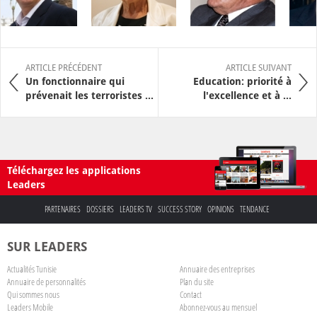
ARTICLE PRÉCÉDENT
ARTICLE SUIVANT
Un fonctionnaire qui
Education: priorité à
prévenait les terroristes ...
l'excellence et à ...
Téléchargez les applications
Leaders
PARTENAIRES
DOSSIERS
LEADERS TV
SUCCESS STORY
OPINIONS
TENDANCE
SUR LEADERS
Actualités Tunisie
Annuaire des entreprises
Annuaire de personnalités
Plan du site
Qui sommes nous
Contact
Leaders Mobile
Abonnez-vous au mensuel