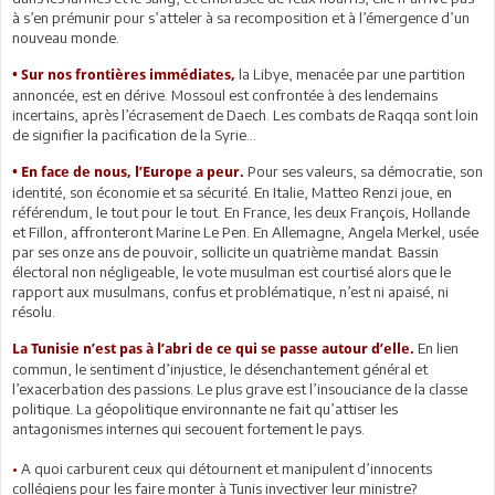
à s’en prémunir pour s’atteler à sa recomposition et à l’émergence d’un
nouveau monde.
la Libye, menacée par une partition
• Sur nos frontières immédiates,
annoncée, est en dérive. Mossoul est confrontée à des lendemains
incertains, après l’écrasement de Daech. Les combats de Raqqa sont loin
de signifier la pacification de la Syrie...
Pour ses valeurs, sa démocratie, son
• En face de nous, l’Europe a peur.
identité, son économie et sa sécurité. En Italie, Matteo Renzi joue, en
référendum, le tout pour le tout. En France, les deux François, Hollande
et Fillon, affronteront Marine Le Pen. En Allemagne, Angela Merkel, usée
par ses onze ans de pouvoir, sollicite un quatrième mandat. Bassin
électoral non négligeable, le vote musulman est courtisé alors que le
rapport aux musulmans, confus et problématique, n’est ni apaisé, ni
résolu.
En lien
La Tunisie n’est pas à l’abri de ce qui se passe autour d’elle.
commun, le sentiment d’injustice, le désenchantement général et
l’exacerbation des passions. Le plus grave est l’insouciance de la classe
politique. La géopolitique environnante ne fait qu’attiser les
antagonismes internes qui secouent fortement le pays.
•
A quoi carburent ceux qui détournent et manipulent d’innocents
collégiens pour les faire monter à Tunis invectiver leur ministre?