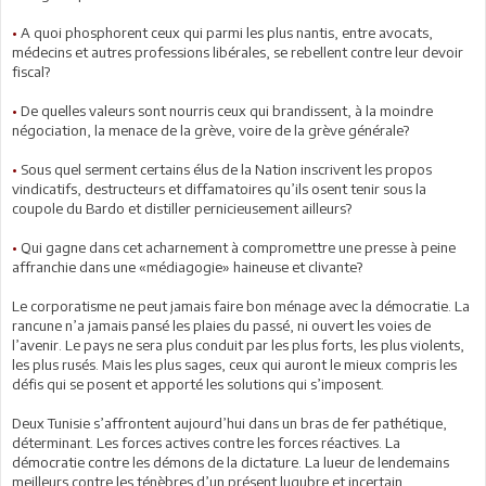
•
A quoi phosphorent ceux qui parmi les plus nantis, entre avocats,
médecins et autres professions libérales, se rebellent contre leur devoir
fiscal?
•
De quelles valeurs sont nourris ceux qui brandissent, à la moindre
négociation, la menace de la grève, voire de la grève générale?
•
Sous quel serment certains élus de la Nation inscrivent les propos
vindicatifs, destructeurs et diffamatoires qu’ils osent tenir sous la
coupole du Bardo et distiller pernicieusement ailleurs?
•
Qui gagne dans cet acharnement à compromettre une presse à peine
affranchie dans une «médiagogie» haineuse et clivante?
Le corporatisme ne peut jamais faire bon ménage avec la démocratie. La
rancune n’a jamais pansé les plaies du passé, ni ouvert les voies de
l’avenir. Le pays ne sera plus conduit par les plus forts, les plus violents,
les plus rusés. Mais les plus sages, ceux qui auront le mieux compris les
défis qui se posent et apporté les solutions qui s’imposent.
Deux Tunisie s’affrontent aujourd’hui dans un bras de fer pathétique,
déterminant. Les forces actives contre les forces réactives. La
démocratie contre les démons de la dictature. La lueur de lendemains
meilleurs contre les ténèbres d’un présent lugubre et incertain.