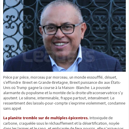
Pièce par pièce, morceau par morceau, un monde essoufflé, désuet,
s’effondre. Brexit en Grande-Bretagne, Brexit puissance dix aux États-
Unis où Trump gagne la course à la Maison- Blanche. La poussée
alarmante du populisme et la montée de la droite ultraconservatrice s’y
ajoutent. Le séisme, interminable, frappe partout, intensément. Le
ressentiment des laissés-pour-compte s’exprime violemment, condamne
sans appel.
Intoxiquée de
La planète tremble sur de multiples épicentres.
carbone, craquelée sous le réchauffement et la désertification, noyée
dans les larmes et le sang, et embrasée de feux nourris, elle n’arrive pas