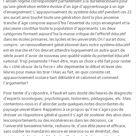
l’ancien régime correspondent parfaitement à la duréenécessaire pour
qu’une génération entière évolue d’un âge d’apprentissage à un âge
d’enseignement. L’appauvrissement du système éducatif pendant ces 23
ans aurait ainsi touché toute une génération dont la plus ancienne
tranche d’âge compose aujourd’hui l’essentiel du corps enseignant et la
plus jeune constitue toute la population d’apprenants. Les deux
catégories forment aujourd’hui la masse critique de l’effectif éducatif
dans les écoles primaires, les lycées et les universités.On l’aurait donc
compris : un renouvellement générationnel dans notre système éducatif
est en marche et l’on devrait attendre logiquement un autre quart de
siècle avant d’avoir de nouveau une qualité viable du potentiel éducatif
national. Trop pessimiste ? Peut-être, mais un choix a été fait pour rester
du « côté obscur de la force » afin depimenter le débat et lever des
lièvres pour mieux les tirer ! Mais au fait, en quoi consiste cet
appauvrissement scolaire tant déblatéré et calomnié et comment
l’argumenter?
Pour tenter d’y répondre, il faudrait sans doute des heures de diagnostic
d’experts sociologues, psychologues, historiens, pédagogues, etc. Mais
contentons-nous ici d’aborder juste quelques notes discordantes du
paysage universitaire. Rappelons à ce propos qu’il ne s’agira pas de
dresser un réquisitoire général quand il s’agit de soulever des abus dans
lescomportements ou des incohérences dans les décisions, car
l’université tunisienne hérite, redisons-le, d’une élite jeune et efficace,
sans oublier les mandarins encore en exercice ou en éméritat, des