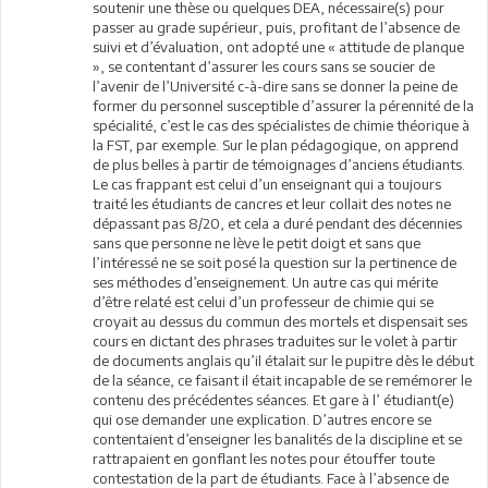
soutenir une thèse ou quelques DEA, nécessaire(s) pour
passer au grade supérieur, puis, profitant de l’absence de
suivi et d’évaluation, ont adopté une « attitude de planque
», se contentant d’assurer les cours sans se soucier de
l’avenir de l’Université c-à-dire sans se donner la peine de
former du personnel susceptible d’assurer la pérennité de la
spécialité, c’est le cas des spécialistes de chimie théorique à
la FST, par exemple. Sur le plan pédagogique, on apprend
de plus belles à partir de témoignages d’anciens étudiants.
Le cas frappant est celui d’un enseignant qui a toujours
traité les étudiants de cancres et leur collait des notes ne
dépassant pas 8/20, et cela a duré pendant des décennies
sans que personne ne lève le petit doigt et sans que
l’intéressé ne se soit posé la question sur la pertinence de
ses méthodes d’enseignement. Un autre cas qui mérite
d’être relaté est celui d’un professeur de chimie qui se
croyait au dessus du commun des mortels et dispensait ses
cours en dictant des phrases traduites sur le volet à partir
de documents anglais qu’il étalait sur le pupitre dès le début
de la séance, ce faisant il était incapable de se remémorer le
contenu des précédentes séances. Et gare à l’ étudiant(e)
qui ose demander une explication. D’autres encore se
contentaient d’enseigner les banalités de la discipline et se
rattrapaient en gonflant les notes pour étouffer toute
contestation de la part de étudiants. Face à l’absence de