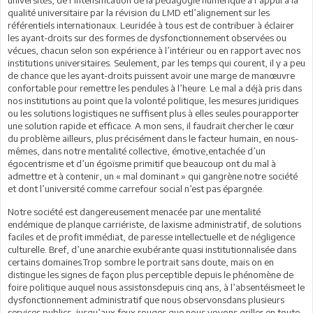
qualité universitaire par la révision du LMD etl’alignement sur les
référentiels internationaux. Leuridée à tous est de contribuer à éclairer
les ayant-droits sur des formes de dysfonctionnement observées ou
vécues, chacun selon son expérience à l’intérieur ou en rapport avec nos
institutions universitaires. Seulement, par les temps qui courent, il y a peu
de chance que les ayant-droits puissent avoir une marge de manœuvre
confortable pour remettre les pendules à l’heure. Le mal a déjà pris dans
nos institutions au point que la volonté politique, les mesures juridiques
ou les solutions logistiques ne suffisent plus à elles seules pourapporter
une solution rapide et efficace. A mon sens, il faudrait chercher le cœur
du problème ailleurs, plus précisément dans le facteur humain, en nous-
mêmes, dans notre mentalité collective, émotive,entachée d’un
égocentrisme et d’un égoïsme primitif que beaucoup ont du mal à
admettre et à contenir, un « mal dominant » qui gangrène notre société
et dont l’université comme carrefour social n’est pas épargnée.
Notre société est dangereusement menacée par une mentalité
endémique de planque carriériste, de laxisme administratif, de solutions
faciles et de profit immédiat, de paresse intellectuelle et de négligence
culturelle. Bref, d’une anarchie exubérante quasi institutionnalisée dans
certains domaines.Trop sombre le portrait sans doute, mais on en
distingue les signes de façon plus perceptible depuis le phénomène de
foire politique auquel nous assistonsdepuis cinq ans, à l’absentéismeet le
dysfonctionnement administratif que nous observonsdans plusieurs
services publics, jusqu’aux feux rouges que nous voyons griller en toute