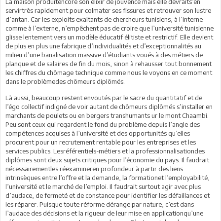
La maison produitencore son élixir de jouvence mais elle devraits’en
servirtrès rapidement pour colmater ses fissures et retrouver son lustre
d’antan. Car les exploits exaltants de chercheurs tunisiens, à l’interne
comme à l’externe, n’empêchent pas de croire que l’université tunisienne
glisse lentement vers un modèle éducatif élitiste et restrictif. Elle devient
de plus en plus une fabrique d’individualités et d’exceptionnalités au
milieu d’une banalisation massive d’étudiants voués à des métiers de
planque et de salaires de fin du mois, sinon à rehausser tout bonnement
les chiffres du chômage technique comme nous le voyons en ce moment
dans le problèmedes chômeurs diplômés.
Là aussi, beaucoup restent envoutés par le sacre du quantitatif et de
l’égo collectif indigné de voir autant de chômeurs diplômés s’installer en
marchants de poulets ou en bergers transhumants ur le mont Chaambi.
Peu sont ceux qui regardent le fond du problème depuis l’angle des
compétences acquises à l’université et des opportunités qu’elles
procurent pour un recrutement rentable pour les entreprises et les
services publics. Lesréférentiels-métiers et la professionnalisationdes
diplômes sont deux sujets critiques pour l’économie du pays. Il faudrait
nécessairementles réexamineren profondeur à partir des liens
intrinsèques entre l’offre et la demande, la formationet l’employabilité,
l’université et le marché de l’emploi. Il faudrait surtout agir avec plus
d’audace, de fermeté et de constance pour identifier les défaillances et
les réparer. Puisque toute réforme dérange par nature, c’est dans
l’audace des décisions et la rigueur de leur mise en applicationqu’une