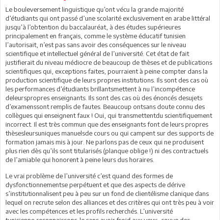
Le bouleversement linguistique qu’ont vécu la grande majorité
d’étudiants qui ont passé d’une scolarité exclusivement en arabe littéral
jusqu’à l’obtention du baccalauréat, à des études supérieures
principalement en français, comme le système éducatif tunisien
l’autorisait, n’est pas sans avoir des conséquences sur le niveau
scientifique et intellectuel général de l’université. Cet état de fait
justifierait du niveau médiocre de beaucoup de thèses et de publications
scientifiques qui, exceptions faites, pourraient à peine compter dans la
production scientifique de leurs propres institutions. Ils sont des cas où
les performances d’étudiants brillantsmettent à nu l’incompétence
deleurspropres enseignants. Ils sont des cas où des énoncés desujets
d’examenssont remplis de fautes. Beaucoup ontsans doute connu des
collègues qui enseignent faux ! Oui, qui transmettentdu scientifiquement
incorrect. Il est très commun que des enseignants font de leurs propres
thèsesleursuniques manuelsde cours ou qui campent sur des supports de
formation jamais mis à jour. Ne parlons pas de ceux qui ne produisent
plus rien dès qu’ils sont titularisés (planque oblige !) ni des contractuels
de l’amiable qui honorent à peine leurs dus horaires.
Le vrai problème de l’université c’est quand des formes de
dysfonctionnementse perpétuent et que des aspects de dérive
s’institutionnalisent peu à peu sur un fond de clientélisme clanique dans
lequel on recrute selon des alliances et des critères qui ont très peu à voir
avec les compétences et les profils recherchés. L’université
tunisienne,reconnaissons-le sans avoir froid aux yeux, couve des