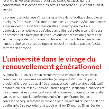
réforme universitaire peut prendre du sens.C’est aussi dans la
concertation et le débat avec les acteurs concernés qu’elle peut avoir du
succès.
Le présent témoignage s’inscrit à juste titre dans l’optique de soulever
quelques formes de défaillance et quelques zones de dysfonctionnement
aussi impromptues et fortuites qu’elles puissent paraître. Leur
dénonciation empêcherait qu’elles s’amplifient et s’éternisent. On sera
doncamené ici à faire plus de critiques que de paroles obligeantes par
simple logique de disputation ou de débat contradictoire dans lequel
l’impartialité sera certes de rigueur, mais elle n'exclura pasdes fois la
fermeté des propos.
L’université dans le virage du
renouvellement générationnel
Aujourd’hui, l’université tunisienne est prise en main dans ses deux
composantes humaines essentielles (enseignants/étudiants) par le
produit d’une période qualifiée d’appauvrissement scolaire et éducatif
profond qui a duré les 23 ans de l’ancien régime.Beaucoup d’analyses et
de commentaires convergent vers cette observationquasi consensuelle.
Quand on sait que la durée moyenne d’une génération humaine
correspond régulièrement au cycle de renouvellement d’une population
adulte apte à se reproduire, à savoir environ 25 ans, les 23 années de