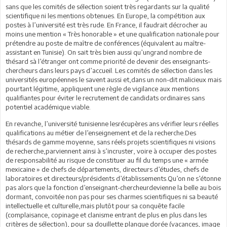
sans que les comités de sélection soient très regardants sur la qualité
scientifique ni les mentions obtenues. En Europe, la compétition aux
postes à l’université est très rude. En France, il faudrait décrocher au
moins une mention « Très honorable » et une qualification nationale pour
prétendre au poste de maître de conférences (équivalent au maître-
assistant en Tunisie). On sait très bien aussi qu’ungrand nombre de
thésard sà l’étranger ont comme priorité de devenir des enseignants-
chercheurs dans leurs pays d’accueil. Les comités de sélection dans les
universités européennes le savent aussi et,dans un non-dit malicieux mais
pourtant légitime, appliquent une règle de vigilance aux mentions
qualifiantes pour éviter le recrutement de candidats ordinaires sans
potentiel académique viable.
En revanche, l’université tunisienne lesrécupères ans vérifier leurs réelles
qualifications au métier de l’enseignement et de la recherche.Des
thésards de gamme moyenne, sans réels projets scientifiques ni visions
de recherche,parviennent ainsi à s’incruster, voire à occuper des postes
de responsabilité au risque de constituer au fil du temps une « armée
mexicaine » de chefs de départements, directeurs d’études, chefs de
laboratoires et directeurs/présidents d’établissements.Qu’on ne s’étonne
pas alors que la fonction d’enseignant-chercheurdevienne la belle au bois
dormant, convoitée non pas pour ses charmes scientifiques ni sa beauté
intellectuelle et culturelle,mais plutôt pour sa conquête facile
(complaisance, copinage et clanisme entrant de plus en plus dans les
critères de sélection), pour sa douillette planque dorée (vacances, image