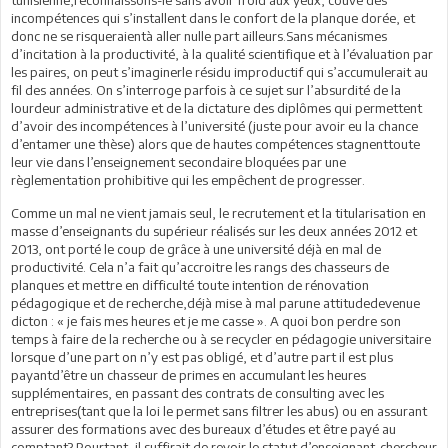
incompétences qui s’installent dans le confort de la planque dorée, et
donc ne se risqueraientà aller nulle part ailleurs.Sans mécanismes
d’incitation à la productivité, à la qualité scientifique et à l’évaluation par
les paires, on peut s’imaginerle résidu improductif qui s’accumulerait au
fil des années. On s’interroge parfois à ce sujet sur l’absurdité de la
lourdeur administrative et de la dictature des diplômes qui permettent
d’avoir des incompétences à l’université (juste pour avoir eu la chance
d’entamer une thèse) alors que de hautes compétences stagnenttoute
leur vie dans l’enseignement secondaire bloquées par une
règlementation prohibitive qui les empêchent de progresser.
Comme un mal ne vient jamais seul, le recrutement et la titularisation en
masse d’enseignants du supérieur réalisés sur les deux années 2012 et
2013, ont porté le coup de grâce à une université déjà en mal de
productivité. Cela n’a fait qu’accroitre les rangs des chasseurs de
planques et mettre en difficulté toute intention de rénovation
pédagogique et de recherche,déjà mise à mal parune attitudedevenue
dicton : « je fais mes heures et je me casse ». A quoi bon perdre son
temps à faire de la recherche ou à se recycler en pédagogie universitaire
lorsque d’une part on n’y est pas obligé, et d’autre part il est plus
payantd’être un chasseur de primes en accumulant les heures
supplémentaires, en passant des contrats de consulting avec les
entreprises(tant que la loi le permet sans filtrer les abus) ou en assurant
assurer des formations avec des bureaux d’études et être payé au
comptant? Pourtant, il suffirait de revoir le statut d’enseignant-chercheur