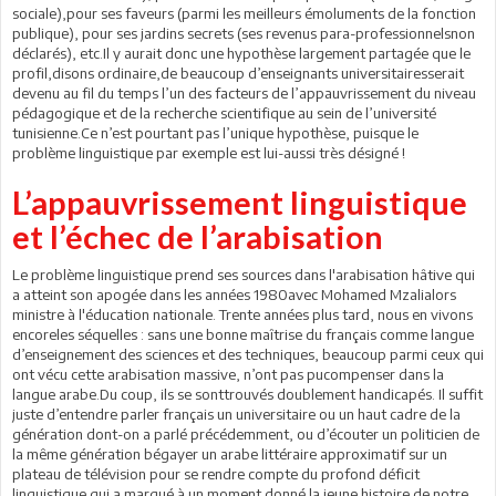
sociale),pour ses faveurs (parmi les meilleurs émoluments de la fonction
publique), pour ses jardins secrets (ses revenus para-professionnelsnon
déclarés), etc.Il y aurait donc une hypothèse largement partagée que le
profil,disons ordinaire,de beaucoup d’enseignants universitairesserait
devenu au fil du temps l’un des facteurs de l’appauvrissement du niveau
pédagogique et de la recherche scientifique au sein de l’université
tunisienne.Ce n’est pourtant pas l’unique hypothèse, puisque le
problème linguistique par exemple est lui-aussi très désigné !
L’appauvrissement linguistique
et l’échec de l’arabisation
Le problème linguistique prend ses sources dans l'arabisation hâtive qui
a atteint son apogée dans les années 1980avec Mohamed Mzalialors
ministre à l'éducation nationale. Trente années plus tard, nous en vivons
encoreles séquelles : sans une bonne maîtrise du français comme langue
d’enseignement des sciences et des techniques, beaucoup parmi ceux qui
ont vécu cette arabisation massive, n’ont pas pucompenser dans la
langue arabe.Du coup, ils se sonttrouvés doublement handicapés. Il suffit
juste d’entendre parler français un universitaire ou un haut cadre de la
génération dont-on a parlé précédemment, ou d’écouter un politicien de
la même génération bégayer un arabe littéraire approximatif sur un
plateau de télévision pour se rendre compte du profond déficit
linguistique qui a marqué à un moment donné la jeune histoire de notre