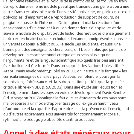
l’autonomie réflexive et la logique de la controverse, se trouve en train
de reproduire le même modèle passifque transmet une génération à une
autre. Dans certains milieux de l’université tunisienne, on parle encore de
polycopiés, d’emprunt et de reproduction de support de cours, de
plagiat en masse de l’Internet... On imaginerait mal la réaction d’un
enseignant ou d’un étudiant à qui on demanderait d’appliquer et de
suivre lemodèle de disputatioet de lectio, des méthodes d'enseignement
et de rechercheainsi qu'une technique d'examen omniprésentes dans les
universités depuis le début du XIIIe siècle.Les étudiants, et aussi une
bonne part des enseignants-chercheurs, ont besoin plus que jamais de
développer un esprit rationnel critique et un sens plus aigu de
l’argumentaire et de la rigueurscientifique auxquels très peu auraient
éventuellement été formés.Dans un rapport des Nations Uniesintitulé
ArabHumanDevelopment,publié en 2003, on insiste sur le fait que « les
curricula enseignés dans les pays Arabes semblent encourager la
soumission, l’obéissance et la subordination plutôt que la pensée
critique libre»(PNUD, p. 53, 2003). Dans une étude sur l’éducation et
l’enseignement dans les pays en voie de développement DavidKember
(Ed. Abingdon 2007)souligne le fait que les étudiants de ces pays sont
mal préparés à un mode d’apprentissage qui exige un haut niveau
d’autonomie et la capacité d’apprendre sans la présence de l’enseignant
ou d’autres apprenants. Nos universités fonctionneraient encore au
rythmed’une pédagogie obsolète etanti-productive.
Appel à des états généraux pour