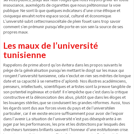
insouciance, auxmégots de cigarettes que nous piétinonssur la voie
publique. Ne sont là que quelques indicateurs d’une crise éthique et
civiquequi envahit notre espace social, culturel et économique.
L’université subit cettecrisesociétale de plein fouet sans trop savoir
comment s’en prémunir puisqu’elle porte en son sein la source de ses
propres maux.
Les maux de l’université
tunisienne
Rappelons de prime abord qu’on évitera dans les propos suivants le
piège de la généralisation puisqu’en mettant le doigt sur les maux qui
rongent l’université tunisienne, cela n’exclut en rien ses mérites de longue
date et sa capacité à se remettre d’aplomb. Nos illustres académiciens,
penseurs, intellectuels, scientifiques et artistes sont la preuve tangible de
son potentiel ingénieux et créatif. Il n’empêche que c’est dans la critique
constructive et la dénonciation des abus, plutôt que dans les éloges et
les louanges stériles,que se conduisent les grandes réformes. Aussi, tous
les égards sont dus aux forces vives du pays et de l’universitéen
particulier, car il en existe encore suffisamment pour avoir de l’espoir
dans l’avenir.La situation de l’université n’est pas désespérante à en
juger par les performances, les prix et les distinctions par lesquels des
chercheurs tunisiens brillants sauvent l’honneur d’une institutionen crise.