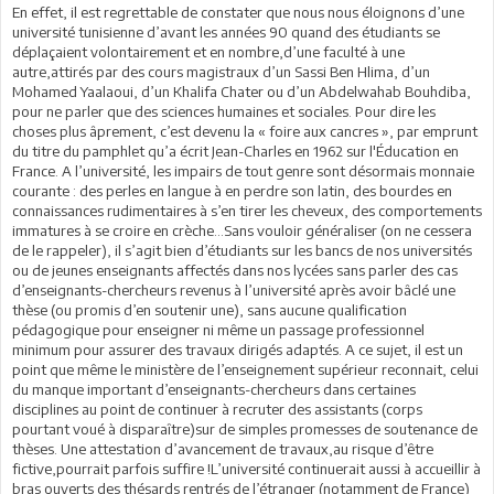
En effet, il est regrettable de constater que nous nous éloignons d’une
université tunisienne d’avant les années 90 quand des étudiants se
déplaçaient volontairement et en nombre,d’une faculté à une
autre,attirés par des cours magistraux d’un Sassi Ben Hlima, d’un
Mohamed Yaalaoui, d’un Khalifa Chater ou d’un Abdelwahab Bouhdiba,
pour ne parler que des sciences humaines et sociales. Pour dire les
choses plus âprement, c’est devenu la « foire aux cancres », par emprunt
du titre du pamphlet qu’a écrit Jean-Charles en 1962 sur l'Éducation en
France. A l’université, les impairs de tout genre sont désormais monnaie
courante : des perles en langue à en perdre son latin, des bourdes en
connaissances rudimentaires à s’en tirer les cheveux, des comportements
immatures à se croire en crèche…Sans vouloir généraliser (on ne cessera
de le rappeler), il s’agit bien d’étudiants sur les bancs de nos universités
ou de jeunes enseignants affectés dans nos lycées sans parler des cas
d’enseignants-chercheurs revenus à l’université après avoir bâclé une
thèse (ou promis d’en soutenir une), sans aucune qualification
pédagogique pour enseigner ni même un passage professionnel
minimum pour assurer des travaux dirigés adaptés. A ce sujet, il est un
point que même le ministère de l’enseignement supérieur reconnait, celui
du manque important d’enseignants-chercheurs dans certaines
disciplines au point de continuer à recruter des assistants (corps
pourtant voué à disparaître)sur de simples promesses de soutenance de
thèses. Une attestation d’avancement de travaux,au risque d’être
fictive,pourrait parfois suffire !L’université continuerait aussi à accueillir à
bras ouverts des thésards rentrés de l’étranger (notamment de France)