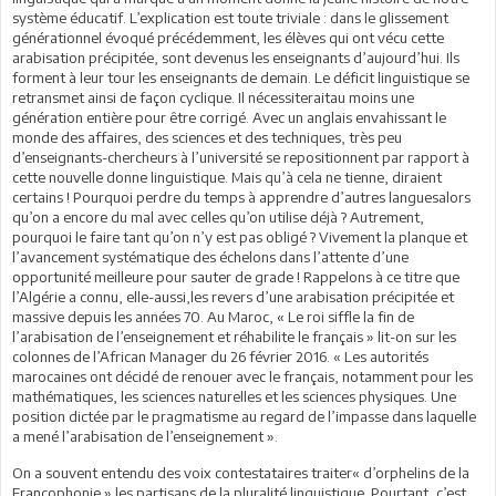
système éducatif. L’explication est toute triviale : dans le glissement
générationnel évoqué précédemment, les élèves qui ont vécu cette
arabisation précipitée, sont devenus les enseignants d’aujourd’hui. Ils
forment à leur tour les enseignants de demain. Le déficit linguistique se
retransmet ainsi de façon cyclique. Il nécessiteraitau moins une
génération entière pour être corrigé. Avec un anglais envahissant le
monde des affaires, des sciences et des techniques, très peu
d’enseignants-chercheurs à l’université se repositionnent par rapport à
cette nouvelle donne linguistique. Mais qu’à cela ne tienne, diraient
certains ! Pourquoi perdre du temps à apprendre d’autres languesalors
qu’on a encore du mal avec celles qu’on utilise déjà ? Autrement,
pourquoi le faire tant qu’on n’y est pas obligé ? Vivement la planque et
l’avancement systématique des échelons dans l’attente d’une
opportunité meilleure pour sauter de grade ! Rappelons à ce titre que
l’Algérie a connu, elle-aussi,les revers d’une arabisation précipitée et
massive depuis les années 70. Au Maroc, « Le roi siffle la fin de
l’arabisation de l’enseignement et réhabilite le français » lit-on sur les
colonnes de l’African Manager du 26 février 2016. « Les autorités
marocaines ont décidé de renouer avec le français, notamment pour les
mathématiques, les sciences naturelles et les sciences physiques. Une
position dictée par le pragmatisme au regard de l’impasse dans laquelle
a mené l’arabisation de l’enseignement ».
On a souvent entendu des voix contestataires traiter« d’orphelins de la
Francophonie » les partisans de la pluralité linguistique. Pourtant, c’est