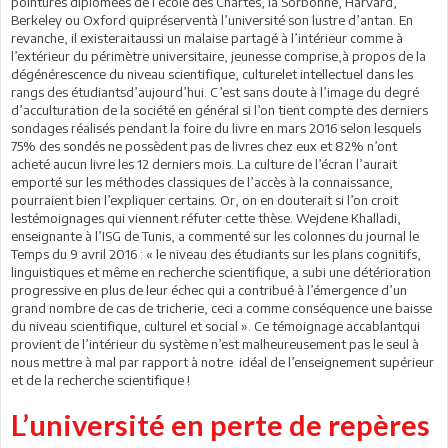
pointures diplômées de l’école des Chartes, la Sorbonne, Harvard,
Berkeley ou Oxford quipréserventà l’université son lustre d’antan. En
revanche, il existeraitaussi un malaise partagé à l’intérieur comme à
l’extérieur du périmètre universitaire, jeunesse comprise,à propos de la
dégénérescence du niveau scientifique, culturelet intellectuel dans les
rangs des étudiantsd’aujourd’hui. C’est sans doute à l’image du degré
d’acculturation de la société en général si l’on tient compte des derniers
sondages réalisés pendant la foire du livre en mars 2016 selon lesquels
75% des sondés ne possèdent pas de livres chez eux et 82% n’ont
acheté aucun livre les 12 derniers mois. La culture de l’écran l’aurait
emporté sur les méthodes classiques de l’accès à la connaissance,
pourraient bien l’expliquer certains. Or, on en douterait si l’on croit
lestémoignages qui viennent réfuter cette thèse. Wejdene Khalladi,
enseignante à l’ISG de Tunis, a commenté sur les colonnes du journal le
Temps du 9 avril 2016 : « le niveau des étudiants sur les plans cognitifs,
linguistiques et même en recherche scientifique, a subi une détérioration
progressive en plus de leur échec qui a contribué à l’émergence d’un
grand nombre de cas de tricherie, ceci a comme conséquence une baisse
du niveau scientifique, culturel et social ». Ce témoignage accablantqui
provient de l’intérieur du système n’est malheureusement pas le seul à
nous mettre à mal par rapport à notre idéal de l’enseignement supérieur
et de la recherche scientifique !
L’université en perte de repères