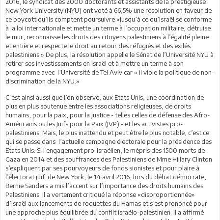
2016, le syndicat des 2000 doctorants et assistants de la prestigieuse
New York University (NYU) ont voté à 66,5% une résolution en faveur de
ce boycott qu’ils comptent poursuivre «jusqu’à ce qu’Israël se conforme
à la loi internationale et mette un terme à l’occupation militaire, détruise
le mur, reconnaisse les droits des citoyens palestiniens à l’égalité pleine
et entière et respecte le droit au retour des réfugiés et des exilés
palestiniens.» De plus, la résolution appelle le Sénat de l’Université NYU à
retirer ses investissements en Israël et à mettre un terme à son
programme avec l’Université de Tel Aviv car « il viole la politique de non-
discrimination de la NYU.»
C’est ainsi aussi que l’on observe, aux Etats Unis, une coordination de
plus en plus soutenue entre les associations religieuses, de droits
humains, pour la paix, pour la justice - telles celles de défense des Afro-
Américains ou les Juifs pour la Paix (JVP) - et les activistes pro-
palestiniens. Mais, le plus inattendu et peut être le plus notable, c’est ce
qui se passe dans l’actuelle campagne électorale pour la présidence des
Etats Unis. Si l’engagement pro-israélien, le mépris des 1500 morts de
Gaza en 2014 et des souffrances des Palestiniens de Mme Hillary Clinton
s’expliquent par ses pourvoyeurs de fonds sionistes et pour plaire à
l’électorat juif de New York, le 14 avril 2016, lors du débat démocrate,
Bernie Sanders a mis l’accent sur l’importance des droits humains des
Palestiniens. Il a vertement critiqué la réponse «disproportionnée»
d’Israël aux lancements de roquettes du Hamas et s’est prononcé pour
une approche plus équilibrée du conflit israélo-palestinien. Il a affirmé