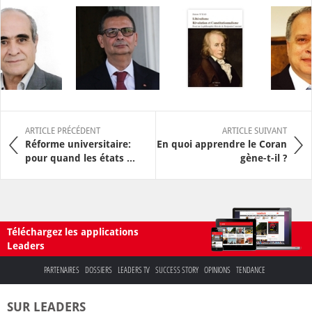
ARTICLE PRÉCÉDENT
ARTICLE SUIVANT
Réforme universitaire:
En quoi apprendre le Coran
pour quand les états ...
gène-t-il ?
Téléchargez les applications
Leaders
PARTENAIRES
DOSSIERS
LEADERS TV
SUCCESS STORY
OPINIONS
TENDANCE
SUR LEADERS