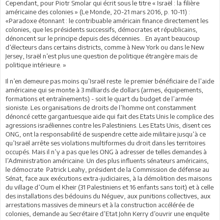
Cependant, pour Piotr Smolar qui écrit sous le titre « Israël : la filière
américaine des colonies » (Le Monde, 20-21 mars 2016, p. 10-11) :
«Paradoxe étonnant : le contribuable américain finance directement les
colonies, que les présidents successifs, démocrates et républicains,
dénoncent sur le principe depuis des décennies… En ayant beaucoup
d’électeurs dans certains districts, comme à New York ou dans le New
Jersey, Israël n’est plus une question de politique étrangère mais de
politique intérieure. »
Il n’en demeure pas moins qu’Israël reste le premier bénéficiaire de l’aide
américaine qui se monte à 3 milliards de dollars (armes, équipements,
formations et entraînements) - soit le quart du budget de l’armée
sioniste. Les organisations de droits de l’homme ont constamment
dénoncé cette gargantuesque aide qui fait des Etats Unis le complice des
agressions israéliennes contre les Palestiniens. Les Etats Unis, disent ces
ONG, ont la responsabilité de suspendre cette aide militaire jusqu’à ce
qu’Israël arrête ses violations multiformes du droit dans les territoires
occupés. Mais il n’y a pas que les ONG à adresser de telles demandes à
l’Administration américaine. Un des plus influents sénateurs américains,
le démocrate Patrick Leahy, président de la Commission de défense au
Sénat, face aux exécutions extra-judiciaires, à la démolition des maisons
du village d’Oum el Kheir (31 Palestiniens et 16 enfants sans toit) et à celle
des installations des bédouins du Néguev, aux punitions collectives, aux
arrestations massives de mineurs et à la construction accélérée de
colonies, demande au Secrétaire d’Etat John Kerry d’ouvrir une enquête