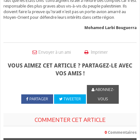
faut que les Etats Unis contraignent Israël à rendre des comptes car il est
responsable des plus graves abus vis-à-vis du peuple palestinien. Ils
doivent faire la preuve qu’Israël n’est pas un porte-avion amarré au
Moyen-Orient pour défendre leurs intérêts dans cette région.
Mohamed Larbi Bouguerra
Envoyer à un ami
Imprimer
VOUS AIMEZ CET ARTICLE ? PARTAGEZ-LE AVEC
VOS AMIS !
ABONNEZ-
PARTAGER
TWEETER
VOUS
COMMENTER CET ARTICLE
0
Commentaires