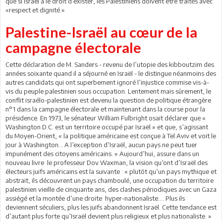
que si Israël a le droit d’exister, les Palestiniens doivent être traités avec
«respect et dignité.»
Palestine-Israël au cœur de la
campagne électorale
Cette déclaration de M. Sanders - revenu de l’utopie des kibboutzim des
années soixante quand il a séjourné en Israël - le distingue néanmoins des
autres candidats qui ont superbement ignoré l’injustice commise vis-à-
vis du peuple palestinien sous occupation. Lentement mais sûrement, le
conflit israélo-palestinien est devenu la question de politique étrangère
n°1 dans la campagne électorale et maintenant dans la course pour la
présidence. En 1973, le sénateur William Fulbright osait déclarer que «
Washington D.C. est un territoire occupé par Israël » et que, s’agissant
du Moyen-Orient, « la politique américaine est conçue à Tel Aviv et voit le
jour à Washington... A l’exception d’Israël, aucun pays ne peut tuer
impunément des citoyens américains. » Aujourd’hui, assure dans un
nouveau livre le professeur Dov Waxman, la vision qu’ont d’Israël des
électeurs juifs américains est la suivante : « plutôt qu’un pays mythique et
abstrait, ils découvrent un pays chamboulé, une occupation du territoire
palestinien vieille de cinquante ans, des clashes périodiques avec un Gaza
assiégé et la montée d’une droite hyper-nationaliste…. Plus ils
deviennent séculiers, plus les juifs abandonnent Israël. Cette tendance est
d’autant plus forte qu’Israël devient plus religieux et plus nationaliste. »