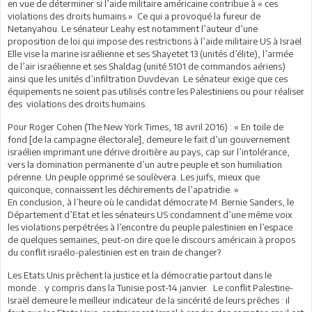
en vue de déterminer si l’aide militaire américaine contribue à « ces
violations des droits humains ». Ce qui a provoqué la fureur de
Netanyahou. Le sénateur Leahy est notamment l’auteur d’une
proposition de loi qui impose des restrictions à l’aide militaire US à Israël.
Elle vise la marine israélienne et ses Shayetet 13 (unités d’élite), l’armée
de l’air israélienne et ses Shaldag (unité 5101 de commandos aériens)
ainsi que les unités d’infiltration Duvdevan. Le sénateur exige que ces
équipements ne soient pas utilisés contre les Palestiniens ou pour réaliser
des violations des droits humains.
Pour Roger Cohen (The New York Times, 18 avril 2016) : « En toile de
fond [de la campagne électorale], demeure le fait d’un gouvernement
israélien imprimant une dérive droitière au pays, cap sur l’intolérance,
vers la domination permanente d’un autre peuple et son humiliation
pérenne. Un peuple opprimé se soulèvera. Les juifs, mieux que
quiconque, connaissent les déchirements de l’apatridie. »
En conclusion, à l’heure où le candidat démocrate M. Bernie Sanders, le
Département d’Etat et les sénateurs US condamnent d’une même voix
les violations perpétrées à l’encontre du peuple palestinien en l’espace
de quelques semaines, peut-on dire que le discours américain à propos
du conflit israélo-palestinien est en train de changer?
Les Etats Unis prêchent la justice et la démocratie partout dans le
monde… y compris dans la Tunisie post-14 janvier. Le conflit Palestine-
Israël demeure le meilleur indicateur de la sincérité de leurs prêches : il