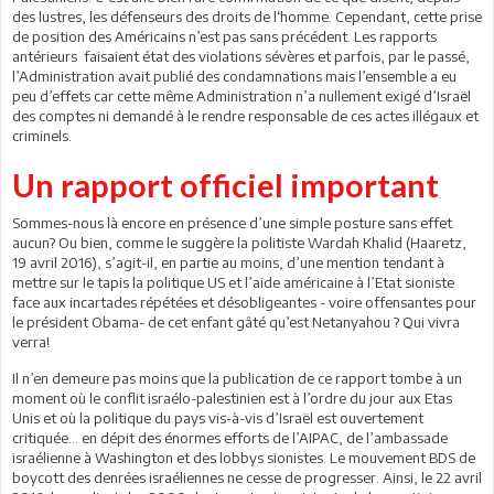
des lustres, les défenseurs des droits de l‘homme. Cependant, cette prise
de position des Américains n’est pas sans précédent. Les rapports
antérieurs faisaient état des violations sévères et parfois, par le passé,
l’Administration avait publié des condamnations mais l’ensemble a eu
peu d’effets car cette même Administration n’a nullement exigé d’Israël
des comptes ni demandé à le rendre responsable de ces actes illégaux et
criminels.
Un rapport officiel important
Sommes-nous là encore en présence d’une simple posture sans effet
aucun? Ou bien, comme le suggère la politiste Wardah Khalid (Haaretz,
19 avril 2016), s’agit-il, en partie au moins, d’une mention tendant à
mettre sur le tapis la politique US et l’aide américaine à l’Etat sioniste
face aux incartades répétées et désobligeantes - voire offensantes pour
le président Obama- de cet enfant gâté qu’est Netanyahou ? Qui vivra
verra!
Il n’en demeure pas moins que la publication de ce rapport tombe à un
moment où le conflit israélo-palestinien est à l’ordre du jour aux Etas
Unis et où la politique du pays vis-à-vis d’Israël est ouvertement
critiquée… en dépit des énormes efforts de l’AIPAC, de l’ambassade
israélienne à Washington et des lobbys sionistes. Le mouvement BDS de
boycott des denrées israéliennes ne cesse de progresser. Ainsi, le 22 avril