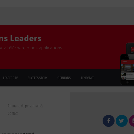
ons Leaders
ez télécharger nos applications
LEADERS TV
SUCCESS STORY
OPINIONS
TENDANCE
Annuaire de personnalités
Contact
 site internet par
Tanit web