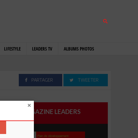
LIFESTYLE
LEADERS TV
ALBUMS PHOTOS
PARTAGER
TWEETER
MAGAZINE LEADERS