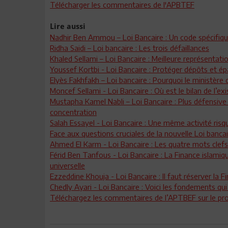
Télécharger les commentaires de l'APBTEF
Lire aussi
Nadhir Ben Ammou – Loi Bancaire : Un code spécifiq
Ridha Saidi – Loi bancaire : Les trois défaillances
Khaled Sellami – Loi Bancaire : Meilleure représentati
Youssef Kortbi - Loi Bancaire : Protéger dépôts et é
Elyès Fakhfakh – Loi bancaire : Pourquoi le ministèr
Moncef Sellami - Loi Bancaire : Où est le bilan de l’ex
Mustapha Kamel Nabli – Loi Bancaire : Plus défensive
concentration
Salah Essayel - Loi Bancaire : Une même activité ris
Face aux questions cruciales de la nouvelle Loi banc
Ahmed El Karm - Loi Bancaire : Les quatre mots clefs 
Férid Ben Tanfous - Loi Bancaire : La Finance islamiqu
universelle
Ezzeddine Khouja - Loi Bancaire : Il faut réserver la
Chedly Ayari - Loi Bancaire : Voici les fondements qui
Téléchargez les commentaires de l’APTBEF sur le proj