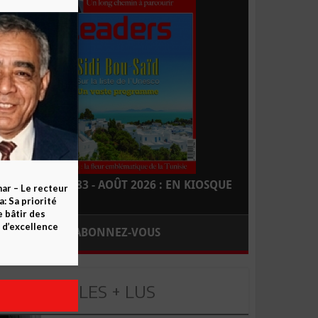
LEADERS N° 183 - AOÛT 2026 : EN KIOSQUE
ar – Le recteur
 Sa priorité
e bâtir des
d’excellence
ABONNEZ-VOUS
LES + LUS