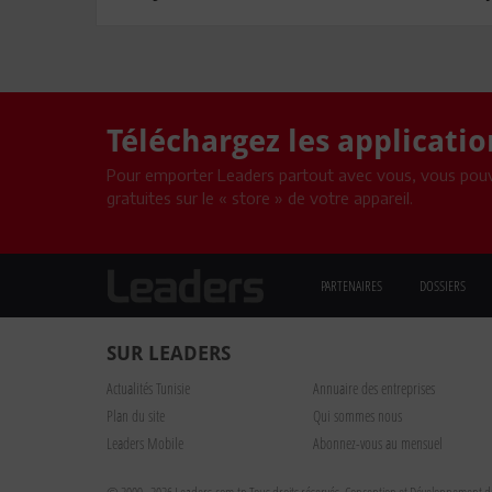
Téléchargez les applicati
Pour emporter Leaders partout avec vous, vous pouv
gratuites sur le « store » de votre appareil.
PARTENAIRES
DOSSIERS
SUR LEADERS
Actualités Tunisie
Annuaire des entreprises
Plan du site
Qui sommes nous
Leaders Mobile
Abonnez-vous au mensuel
© 2009 - 2026 Leaders.com.tn Tous droits réservés.
Conception et Développement du