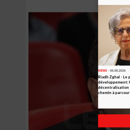
NEWS
- 06.08.2026
Riadh Zghal - Le 
développement: U
décentralisation 
chemin à parcour