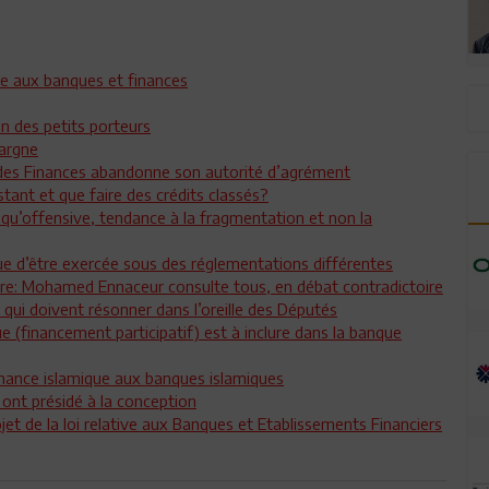
ue aux banques et finances
on des petits porteurs
pargne
e des Finances abandonne son autorité d’agrément
istant et que faire des crédits classés?
 qu’offensive, tendance à la fragmentation et non la
que d’être exercée sous des réglementations différentes
aire: Mohamed Ennaceur consulte tous, en débat contradictoire
qui doivent résonner dans l’oreille des Députés
e (financement participatif) est à inclure dans la banque
 Finance islamique aux banques islamiques
 ont présidé à la conception
et de la loi relative aux Banques et Etablissements Financiers