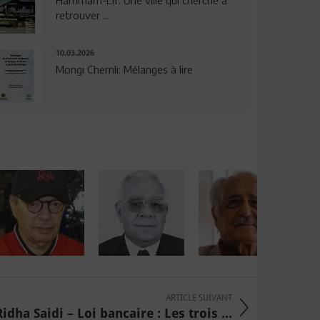
Hammam-Lif: Une ville qui cherche à
retrouver ...
10.03.2026
Mongi Chemli: Mélanges à lire
ARTICLE SUIVANT
Ridha Saidi – Loi bancaire : Les trois ...