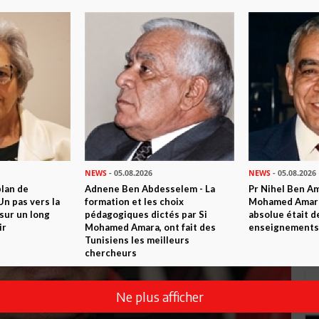
NEWS
- 05.08.2026
NEWS
- 05.08.2026
plan de
Adnene Ben Abdesselem - La
Pr Nihel Ben Am
n pas vers la
formation et les choix
Mohamed Amara:
sur un long
pédagogiques dictés par Si
absolue était d
ir
Mohamed Amara, ont fait des
enseignements 
Tunisiens les meilleurs
chercheurs
Ne plus afficher