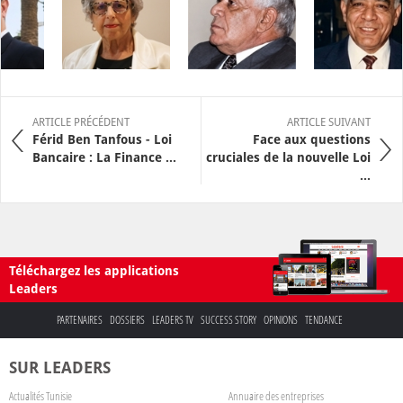
ARTICLE PRÉCÉDENT
ARTICLE SUIVANT
Férid Ben Tanfous - Loi
Face aux questions
Bancaire : La Finance ...
cruciales de la nouvelle Loi
...
Téléchargez les applications
Leaders
PARTENAIRES
DOSSIERS
LEADERS TV
SUCCESS STORY
OPINIONS
TENDANCE
SUR LEADERS
Actualités Tunisie
Annuaire des entreprises