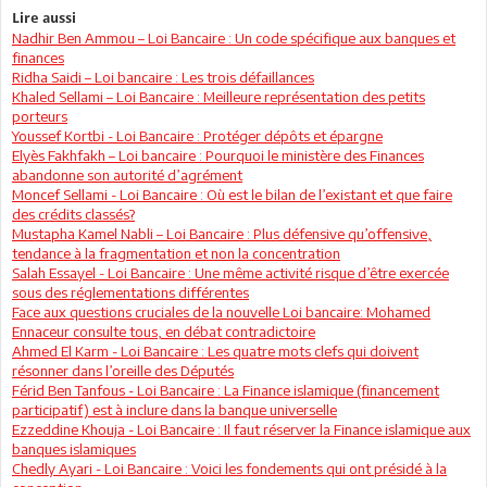
Lire aussi
Nadhir Ben Ammou – Loi Bancaire : Un code spécifique aux banques et
finances
Ridha Saidi – Loi bancaire : Les trois défaillances
Khaled Sellami – Loi Bancaire : Meilleure représentation des petits
porteurs
Youssef Kortbi - Loi Bancaire : Protéger dépôts et épargne
Elyès Fakhfakh – Loi bancaire : Pourquoi le ministère des Finances
abandonne son autorité d’agrément
Moncef Sellami - Loi Bancaire : Où est le bilan de l’existant et que faire
des crédits classés?
Mustapha Kamel Nabli – Loi Bancaire : Plus défensive qu’offensive,
tendance à la fragmentation et non la concentration
Salah Essayel - Loi Bancaire : Une même activité risque d’être exercée
sous des réglementations différentes
Face aux questions cruciales de la nouvelle Loi bancaire: Mohamed
Ennaceur consulte tous, en débat contradictoire
Ahmed El Karm - Loi Bancaire : Les quatre mots clefs qui doivent
résonner dans l’oreille des Députés
Férid Ben Tanfous - Loi Bancaire : La Finance islamique (financement
participatif) est à inclure dans la banque universelle
Ezzeddine Khouja - Loi Bancaire : Il faut réserver la Finance islamique aux
banques islamiques
Chedly Ayari - Loi Bancaire : Voici les fondements qui ont présidé à la