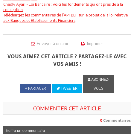
Chedly Ayari - Loi Bancaire : Voici les fondements qui ont présidé à la
conception
Téléchargez les commentaires de l’APTBEF sur le projet de la loi relative
aux Banques et Etablissements Financiers
Envoyer à un ami
Imprimer
VOUS AIMEZ CET ARTICLE ? PARTAGEZ-LE AVEC
VOS AMIS !
ABONNEZ-
PARTAGER
TWEETER
VOUS
COMMENTER CET ARTICLE
0
Commentaires
Ecrire un commentaire