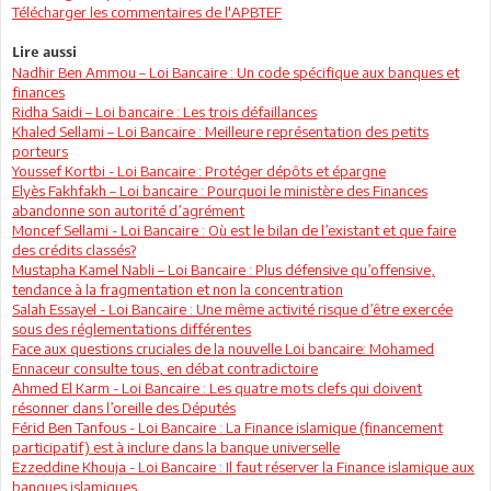
Télécharger les commentaires de l'APBTEF
Lire aussi
Nadhir Ben Ammou – Loi Bancaire : Un code spécifique aux banques et
finances
Ridha Saidi – Loi bancaire : Les trois défaillances
Khaled Sellami – Loi Bancaire : Meilleure représentation des petits
porteurs
Youssef Kortbi - Loi Bancaire : Protéger dépôts et épargne
Elyès Fakhfakh – Loi bancaire : Pourquoi le ministère des Finances
abandonne son autorité d’agrément
Moncef Sellami - Loi Bancaire : Où est le bilan de l’existant et que faire
des crédits classés?
Mustapha Kamel Nabli – Loi Bancaire : Plus défensive qu’offensive,
tendance à la fragmentation et non la concentration
Salah Essayel - Loi Bancaire : Une même activité risque d’être exercée
sous des réglementations différentes
Face aux questions cruciales de la nouvelle Loi bancaire: Mohamed
Ennaceur consulte tous, en débat contradictoire
Ahmed El Karm - Loi Bancaire : Les quatre mots clefs qui doivent
résonner dans l’oreille des Députés
Férid Ben Tanfous - Loi Bancaire : La Finance islamique (financement
participatif) est à inclure dans la banque universelle
Ezzeddine Khouja - Loi Bancaire : Il faut réserver la Finance islamique aux
banques islamiques