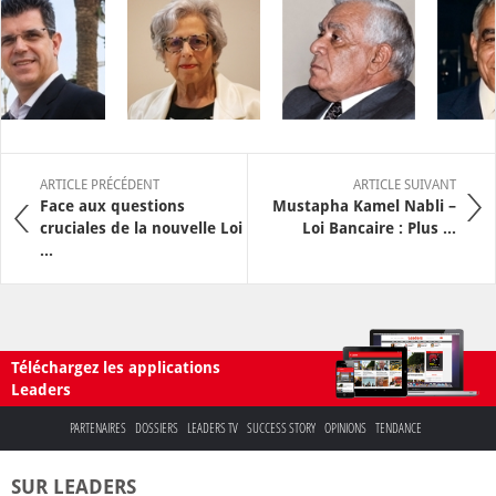
ARTICLE PRÉCÉDENT
ARTICLE SUIVANT
Face aux questions
Mustapha Kamel Nabli –
cruciales de la nouvelle Loi
Loi Bancaire : Plus ...
...
Téléchargez les applications
Leaders
PARTENAIRES
DOSSIERS
LEADERS TV
SUCCESS STORY
OPINIONS
TENDANCE
SUR LEADERS