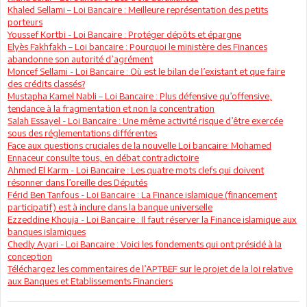
Khaled Sellami – Loi Bancaire : Meilleure représentation des petits
porteurs
Youssef Kortbi - Loi Bancaire : Protéger dépôts et épargne
Elyès Fakhfakh – Loi bancaire : Pourquoi le ministère des Finances
abandonne son autorité d’agrément
Moncef Sellami - Loi Bancaire : Où est le bilan de l’existant et que faire
des crédits classés?
Mustapha Kamel Nabli – Loi Bancaire : Plus défensive qu’offensive,
tendance à la fragmentation et non la concentration
Salah Essayel - Loi Bancaire : Une même activité risque d’être exercée
sous des réglementations différentes
Face aux questions cruciales de la nouvelle Loi bancaire: Mohamed
Ennaceur consulte tous, en débat contradictoire
Ahmed El Karm - Loi Bancaire : Les quatre mots clefs qui doivent
résonner dans l’oreille des Députés
Férid Ben Tanfous - Loi Bancaire : La Finance islamique (financement
participatif) est à inclure dans la banque universelle
Ezzeddine Khouja - Loi Bancaire : Il faut réserver la Finance islamique aux
banques islamiques
Chedly Ayari - Loi Bancaire : Voici les fondements qui ont présidé à la
conception
Téléchargez les commentaires de l’APTBEF sur le projet de la loi relative
aux Banques et Etablissements Financiers