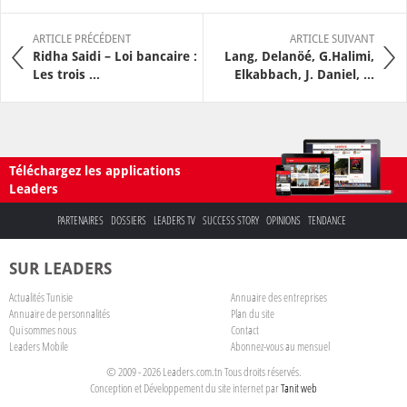
ARTICLE PRÉCÉDENT
ARTICLE SUIVANT
Ridha Saidi – Loi bancaire :
Lang, Delanöé, G.Halimi,
Les trois ...
Elkabbach, J. Daniel, ...
Téléchargez les applications
Leaders
PARTENAIRES
DOSSIERS
LEADERS TV
SUCCESS STORY
OPINIONS
TENDANCE
SUR LEADERS
Actualités Tunisie
Annuaire des entreprises
Annuaire de personnalités
Plan du site
Qui sommes nous
Contact
Leaders Mobile
Abonnez-vous au mensuel
© 2009 - 2026 Leaders.com.tn Tous droits réservés.
Conception et Développement du site internet par
Tanit web