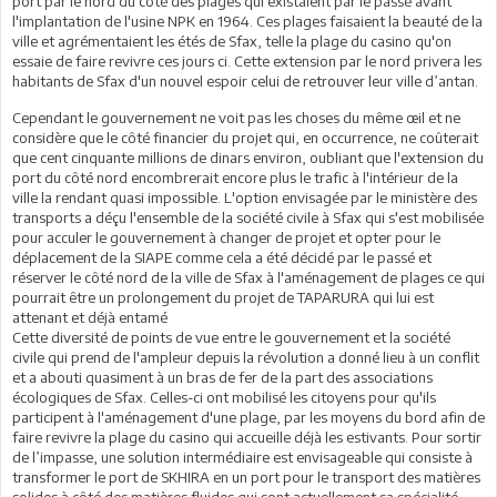
port par le nord du côté des plages qui existaient par le passé avant
l'implantation de l'usine NPK en 1964. Ces plages faisaient la beauté de la
ville et agrémentaient les étés de Sfax, telle la plage du casino qu'on
essaie de faire revivre ces jours ci. Cette extension par le nord privera les
habitants de Sfax d'un nouvel espoir celui de retrouver leur ville d’antan.
Cependant le gouvernement ne voit pas les choses du même œil et ne
considère que le côté financier du projet qui, en occurrence, ne coûterait
que cent cinquante millions de dinars environ, oubliant que l'extension du
port du côté nord encombrerait encore plus le trafic à l'intérieur de la
ville la rendant quasi impossible. L'option envisagée par le ministère des
transports a déçu l'ensemble de la société civile à Sfax qui s'est mobilisée
pour acculer le gouvernement à changer de projet et opter pour le
déplacement de la SIAPE comme cela a été décidé par le passé et
réserver le côté nord de la ville de Sfax à l'aménagement de plages ce qui
pourrait être un prolongement du projet de TAPARURA qui lui est
attenant et déjà entamé
Cette diversité de points de vue entre le gouvernement et la société
civile qui prend de l'ampleur depuis la révolution a donné lieu à un conflit
et a abouti quasiment à un bras de fer de la part des associations
écologiques de Sfax. Celles-ci ont mobilisé les citoyens pour qu'ils
participent à l'aménagement d'une plage, par les moyens du bord afin de
faire revivre la plage du casino qui accueille déjà les estivants. Pour sortir
de l’impasse, une solution intermédiaire est envisageable qui consiste à
transformer le port de SKHIRA en un port pour le transport des matières
solides à côté des matières fluides qui sont actuellement sa spécialité.