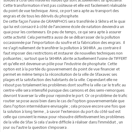
Cette transformation n'est pas coûteuse et elle est facilement réalisable
du point de vue technique. Ainsi, ce port sera apte au transport des
engrais et de tous les dérivés du phosphate.
De cette façon l'usine de GRANIPHOS sera transférée à Skhira et le quai
qui lui est consacré à côté de l'ancienne école de natation deviendra un
quai pour les conteneurs. En peu de temps, ce qai sera apte à assurer
cette activité. Cela permettra aussi de se débarrasser de la pollution
occasionnée par l'importation du soufre et la fabrication des engrais . Il
ne s'agit nullement de transférer la pollution à SKHIRA ,au contraire il
faut imposer des restrictions et instaurer de nouvelles techniques non
polluantes ; surtout que la SKHIRA abrite actuellement l'usine de TIFFERT
et qu'elle est devenue un pôle pour l'industrie de phosphate. Cette
option est à la portée du gouvernement du point de vue financier et
permet en même temps la réconciliation de la ville de Sfaxavec ses
plages et la satisfaction des habitants de la ville. Cependant elle ne
résout pas totalement les problèmes dont souffre la ville car le trafic au
centre-ville sera intensifié puisque des camions et des semi-remorques
devront traverser la ville pour rejoindre le port. Or ce problème de trafic
routier se pose aussi bien dans le cas de l'option gouvernementale que
dans l'option intermédiaire envisagée ; cela prouve encore une fois que
la solution à long terme , à savoir l'extension du port du côté sud est
celle qui convient le mieux pour résoudre définitivement les problèmes
de la ville de Sfax Si cela s'avère difficile à réaliser dans l'immédiat , un
jour ou l'autre la question s'imposera .