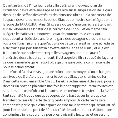
Quant au trafic à l'intérieur de la ville de Sfax un nouveau plan de
circulation devra être envisagé et sera axé sur la suppression de la gare
des silos de l'office des céréales devenus insalubres. Cela procurera de
l'espace devant les remparts est de Sfax et permettra son intégration à
la zone de TAPARURA . Ainsi Sfax sera dotée d'une corniche s'étendant
sur six kilomètres à l'instar de la corniche de Tripoli, et en même cela
allégera le trafic vers le nouveau quai de conteneurs. A ceux qui
s'opposent à l'idée de transférer la gare des voyageurs plus loin sur la
route de Tunis , je dirais que l'activité de cette gare est minime et réduite
à six trains par jour faisant la navette entre Gabes et Tunis , et elle est
fréquentée par seulement cinq mille voyageurs par jour Quant à
l'itinéraire des rails qui continuent, il est appelé à être retracé de façon à
ce que la nouvelle gare ne soit plus qu'une gare poche comme celle de
Sousse actuellement.
Toutefois, il faudra envisager une bifurcation au moyen d'un échangeur
au niveau de Sidi Abid pour relier le port de Sfax aux chemins de fer.
Dans cette vue d'ensemble Chat El kerekna actuellement délaissé, pourra
devenir un port de plaisance une fois le pont supprimé. Parmi toutes ces
solutions, aucune n'obtient l'unanimité , et même le transfert de la SIAPE
tant souhaité trouve quelques oppositions basées sur le fait que ce
transfert causera la perte de cinq cents emplois Or cette perte sera
compensée par le gain d'un espace de cinq mille hectares qui serait utilisé
pour l'extension du port de Sfax du côté de sud et par la création d'une
zone industrielle couvrant a peu près trois mille hectares et où seront