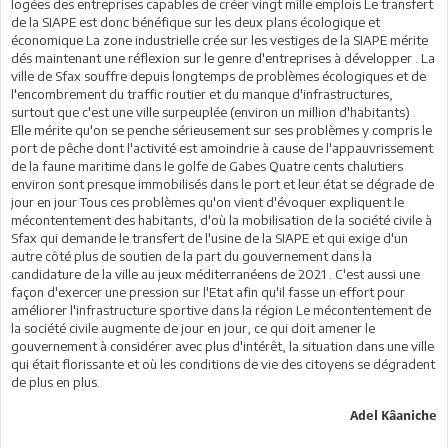
logées des entreprises capables de créer vingt mille emplois Le transfert
de la SIAPE est donc bénéfique sur les deux plans écologique et
économique La zone industrielle crée sur les vestiges de la SIAPE mérite
dés maintenant une réflexion sur le genre d'entreprises à développer . La
ville de Sfax souffre depuis longtemps de problèmes écologiques et de
l'encombrement du traffic routier et du manque d'infrastructures,
surtout que c'est une ville surpeuplée (environ un million d'habitants) .
Elle mérite qu'on se penche sérieusement sur ses problèmes y compris le
port de pêche dont l'activité est amoindrie à cause de l'appauvrissement
de la faune maritime dans le golfe de Gabes Quatre cents chalutiers
environ sont presque immobilisés dans le port et leur état se dégrade de
jour en jour Tous ces problèmes qu'on vient d'évoquer expliquent le
mécontentement des habitants, d'où la mobilisation de la société civile à
Sfax qui demande le transfert de l'usine de la SIAPE et qui exige d'un
autre côté plus de soutien de la part du gouvernement dans la
candidature de la ville au jeux méditerranéens de 2021 . C'est aussi une
façon d'exercer une pression sur l'Etat afin qu'il fasse un effort pour
améliorer l'infrastructure sportive dans la région Le mécontentement de
la société civile augmente de jour en jour, ce qui doit amener le
gouvernement à considérer avec plus d'intérêt, la situation dans une ville
qui était florissante et où les conditions de vie des citoyens se dégradent
de plus en plus.
Adel Kâaniche