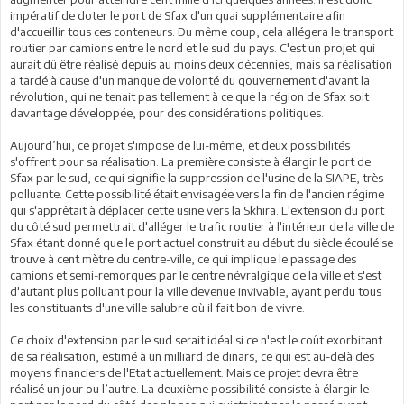
impératif de doter le port de Sfax d'un quai supplémentaire afin
d'accueillir tous ces conteneurs. Du même coup, cela allégera le transport
routier par camions entre le nord et le sud du pays. C'est un projet qui
aurait dû être réalisé depuis au moins deux décennies, mais sa réalisation
a tardé à cause d'un manque de volonté du gouvernement d'avant la
révolution, qui ne tenait pas tellement à ce que la région de Sfax soit
davantage développée, pour des considérations politiques.
Aujourd’hui, ce projet s'impose de lui-même, et deux possibilités
s'offrent pour sa réalisation. La première consiste à élargir le port de
Sfax par le sud, ce qui signifie la suppression de l'usine de la SIAPE, très
polluante. Cette possibilité était envisagée vers la fin de l'ancien régime
qui s'apprêtait à déplacer cette usine vers la Skhira. L'extension du port
du côté sud permettrait d'alléger le trafic routier à l'intérieur de la ville de
Sfax étant donné que le port actuel construit au début du siècle écoulé se
trouve à cent mètre du centre-ville, ce qui implique le passage des
camions et semi-remorques par le centre névralgique de la ville et s'est
d'autant plus polluant pour la ville devenue invivable, ayant perdu tous
les constituants d'une ville salubre où il fait bon de vivre.
Ce choix d'extension par le sud serait idéal si ce n'est le coût exorbitant
de sa réalisation, estimé à un milliard de dinars, ce qui est au-delà des
moyens financiers de l'Etat actuellement. Mais ce projet devra être
réalisé un jour ou l’autre. La deuxième possibilité consiste à élargir le