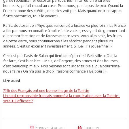
garde républicaine l’escorter partout, les militaires lui rendre les
honneurs, ça fait chaud au cœur. Pour nous, ça n’a pas de prix. Quand la
France donne des crédits, on ne les voit pas. Mais quand notre drapeau
flotte partout ici, tous le voient ».
Rafik, doctorant en Physique, rencontré à Jussieu va plus loin. « La France
a fini par nous reconnaître à notre juste valeur, essayant de gommer tant
d’incompréhension et de fausses manœuvres. Vous allez voir, les fruits
de cette visite, nous continuerons à les récolter pendant plusieurs
années. C’est un excellent investissement. Sil Béji, l’a jouée fine ! »
Ce n’est pas l’avis de Salah qui tient une épicerie à Belleville. « Oui, la
fanfare, c’est bien beau. Mais, de l’argent, des armes et des bourses,
c’est beaucoup mieux. Nos besoins sont urgents. Mais, que pourrions-
nous faire ? On n’a pas le choix, faisons confiance à Bajbouj ! »
Lire aussi
71% des Français ont une bonne image de la Tunisie
Un haut responsable français nommé à la coopération avec la Tunisie :
sera-t-il efficace ?
Envoyer à un ami
Imprimer