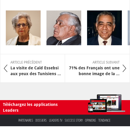
ARTICLE PRÉCÉDENT
ARTICLE SUIVANT
La visite de Caïd Essebsi
71% des Français ont une
aux yeux des Tunisiens ...
bonne image de la ...
Téléchargez les applications
Leaders
PARTENAIRES
DOSSIERS
LEADERS TV
SUCCESS STORY
OPINIONS
TENDANCE