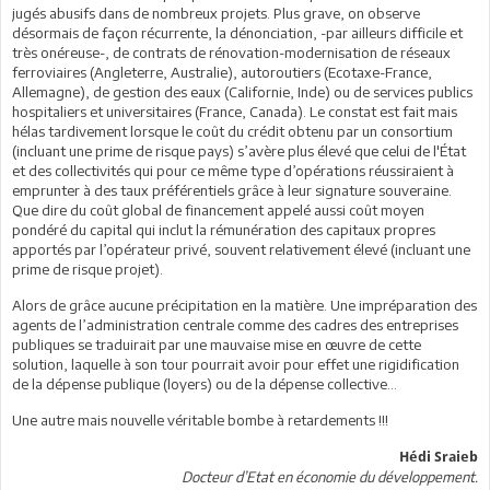
jugés abusifs dans de nombreux projets. Plus grave, on observe
désormais de façon récurrente, la dénonciation, -par ailleurs difficile et
très onéreuse-, de contrats de rénovation-modernisation de réseaux
ferroviaires (Angleterre, Australie), autoroutiers (Ecotaxe-France,
Allemagne), de gestion des eaux (Californie, Inde) ou de services publics
hospitaliers et universitaires (France, Canada). Le constat est fait mais
hélas tardivement lorsque le coût du crédit obtenu par un consortium
(incluant une prime de risque pays) s’avère plus élevé que celui de l'État
et des collectivités qui pour ce même type d’opérations réussiraient à
emprunter à des taux préférentiels grâce à leur signature souveraine.
Que dire du coût global de financement appelé aussi coût moyen
pondéré du capital qui inclut la rémunération des capitaux propres
apportés par l’opérateur privé, souvent relativement élevé (incluant une
prime de risque projet).
Alors de grâce aucune précipitation en la matière. Une impréparation des
agents de l’administration centrale comme des cadres des entreprises
publiques se traduirait par une mauvaise mise en œuvre de cette
solution, laquelle à son tour pourrait avoir pour effet une rigidification
de la dépense publique (loyers) ou de la dépense collective…
Une autre mais nouvelle véritable bombe à retardements !!!
Hédi Sraieb
Docteur d’Etat en économie du développement.