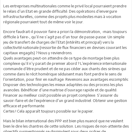
Les entreprises multinationales comme le privé local pourraient prendre
le relais d’un Etat en grande difficulté. Des opérations d’envergure
infrastructurelles, comme des projets plus modestes mais à vocation
régionale pourraient tout de même voir le jour.
Encore faudrait-il pouvoir faire a priori la démonstration, -mais toujours
difficile à faire-, qu’il ne s’agit pas d’un tour de passe-passe: Un simple
jeu de transfert de charges de l’Etat (intérêts et principal) vers la
collectivité nationale (ressortie de flux financiers en devises couvrant les
capitaux engagés) ? Nous y reviendrons.
Quels avantages peut-on attendre de ce type de montage bien plus
complexe qu’il n’y parait de premier abord ? L’expérience internationale
commande d’être prudent et de ne pas céder aux chants des sirènes qui
comme dans le récit homérique séduisent mais font perdre le sens de
l’orientation, pour finir en naufrage. Revenons aux avantages escomptés:
Disposer des technologies les mieux adaptées ou des process les plus
avancées. Bénéficier d’une maitrise d’ouvrage rapide et de qualité.
Financer au meilleur coût possible un projet complexe. S’assurer du
savoir-faire et de l’expérience d’un grand industriel. Obtenir une gestion
efficace et performante.
Certes ! Cela apparaît toujours possible sur le papier.
Mais le bilan international des PPP est bien plus nuancé que ne veulent
bien le dire les chantres de cette solution. Les risques de non-atteinte des
objectifs susmentionnés se dissimulent sous deux ordres de