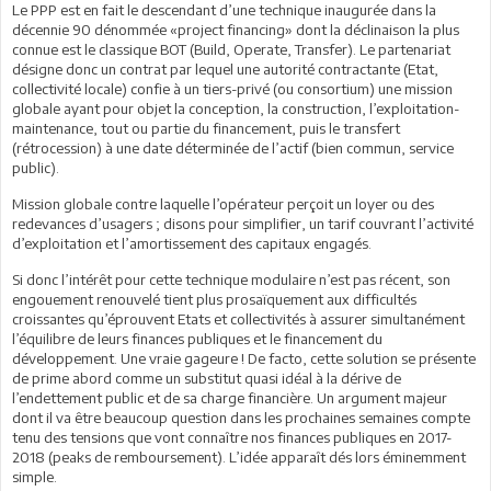
Le PPP est en fait le descendant d’une technique inaugurée dans la
décennie 90 dénommée «project financing» dont la déclinaison la plus
connue est le classique BOT (Build, Operate, Transfer). Le partenariat
désigne donc un contrat par lequel une autorité contractante (Etat,
collectivité locale) confie à un tiers-privé (ou consortium) une mission
globale ayant pour objet la conception, la construction, l’exploitation-
maintenance, tout ou partie du financement, puis le transfert
(rétrocession) à une date déterminée de l’actif (bien commun, service
public).
Mission globale contre laquelle l’opérateur perçoit un loyer ou des
redevances d’usagers ; disons pour simplifier, un tarif couvrant l’activité
d’exploitation et l’amortissement des capitaux engagés.
Si donc l’intérêt pour cette technique modulaire n’est pas récent, son
engouement renouvelé tient plus prosaïquement aux difficultés
croissantes qu’éprouvent Etats et collectivités à assurer simultanément
l’équilibre de leurs finances publiques et le financement du
développement. Une vraie gageure ! De facto, cette solution se présente
de prime abord comme un substitut quasi idéal à la dérive de
l’endettement public et de sa charge financière. Un argument majeur
dont il va être beaucoup question dans les prochaines semaines compte
tenu des tensions que vont connaître nos finances publiques en 2017-
2018 (peaks de remboursement). L’idée apparaît dés lors éminemment
simple.