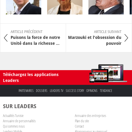
ARTICLE PRÉCÉDENT
ARTICLE SUIVANT
Puisons la force de notre
Marzouki et l'obsession du
Unité dans la richesse ...
pouvoir
Téléchargez les applications
Leaders
PARTENAIRES
DOSSIERS
LEADERS TV
SUCCESS STORY
OPINIONS
TENDANCE
SUR LEADERS
Actualités Tunisie
Annuaire des entreprises
Annuaire de personnalités
Plan du site
Qui sommes nous
Contact
Leaders Mobile
Abonnez-vous au mensuel