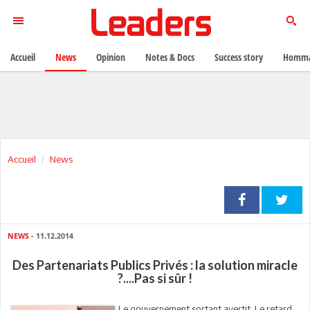
Accueil
News
Opinion
Notes & Docs
Success story
Homma
Accueil
News
NEWS
- 11.12.2014
Des Partenariats Publics Privés : la solution miracle
?....Pas si sûr !
Le gouvernement sortant avertit. Le retard