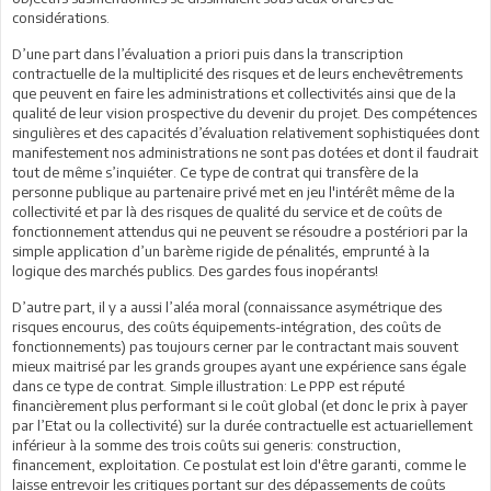
considérations.
D’une part dans l’évaluation a priori puis dans la transcription
contractuelle de la multiplicité des risques et de leurs enchevêtrements
que peuvent en faire les administrations et collectivités ainsi que de la
qualité de leur vision prospective du devenir du projet. Des compétences
singulières et des capacités d’évaluation relativement sophistiquées dont
manifestement nos administrations ne sont pas dotées et dont il faudrait
tout de même s’inquiéter. Ce type de contrat qui transfère de la
personne publique au partenaire privé met en jeu l'intérêt même de la
collectivité et par là des risques de qualité du service et de coûts de
fonctionnement attendus qui ne peuvent se résoudre a postériori par la
simple application d’un barème rigide de pénalités, emprunté à la
logique des marchés publics. Des gardes fous inopérants!
D’autre part, il y a aussi l’aléa moral (connaissance asymétrique des
risques encourus, des coûts équipements-intégration, des coûts de
fonctionnements) pas toujours cerner par le contractant mais souvent
mieux maitrisé par les grands groupes ayant une expérience sans égale
dans ce type de contrat. Simple illustration: Le PPP est réputé
financièrement plus performant si le coût global (et donc le prix à payer
par l’Etat ou la collectivité) sur la durée contractuelle est actuariellement
inférieur à la somme des trois coûts sui generis: construction,
financement, exploitation. Ce postulat est loin d'être garanti, comme le
laisse entrevoir les critiques portant sur des dépassements de coûts