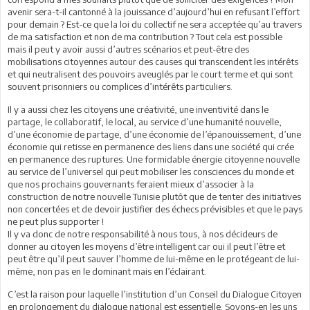
avenir sera-t-il cantonné à la jouissance d’aujourd’hui en refusant l’effort
pour demain ? Est-ce que la loi du collectif ne sera acceptée qu’au travers
de ma satisfaction et non de ma contribution ? Tout cela est possible
mais il peut y avoir aussi d’autres scénarios et peut-être des
mobilisations citoyennes autour des causes qui transcendent les intérêts
et qui neutralisent des pouvoirs aveuglés par le court terme et qui sont
souvent prisonniers ou complices d’intérêts particuliers.
Il y a aussi chez les citoyens une créativité, une inventivité dans le
partage, le collaboratif, le local, au service d’une humanité nouvelle,
d’une économie de partage, d’une économie de l’épanouissement, d’une
économie qui retisse en permanence des liens dans une société qui crée
en permanence des ruptures. Une formidable énergie citoyenne nouvelle
au service de l’universel qui peut mobiliser les consciences du monde et
que nos prochains gouvernants feraient mieux d’associer à la
construction de notre nouvelle Tunisie plutôt que de tenter des initiatives
non concertées et de devoir justifier des échecs prévisibles et que le pays
ne peut plus supporter !
Il y va donc de notre responsabilité à nous tous, à nos décideurs de
donner au citoyen les moyens d’être intelligent car oui il peut l’être et
peut être qu’il peut sauver l’homme de lui-même en le protégeant de lui-
même, non pas en le dominant mais en l’éclairant.
C’est la raison pour laquelle l’institution d’un Conseil du Dialogue Citoyen
en prolongement du dialogue national est essentielle. Soyons-en les uns