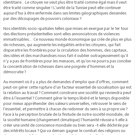
identitaire… Le citoyen ne veut plus être traité comme égal mais il veut
être traité comme singulier ! L’unité de la Tunisie peut-elle continuer
aujourd’hui à être enfermée dans ses limites géographiques dessinées
par des découpages de pouvoirs coloniaux ?
Nos identités socio-spatiales telles que mises en exergue par le 1er tour
des élections présidentielles sont-elles annonciatrices de violences
immaitrisables…. Ce nouveau monde économique qui crée de plus en plus
de richesses, qui augmente les inégalités entre les citoyens, qui fait
disparaitre les frontières pour la circulation des hommes, des capitaux,
des idées et des marchandises nous fait-il oublier outrageusement qu’il
n’y a pas de frontières pour les menaces, et qu’on ne pourra pas concilier
la concentration de richesses dans une poignée d’hommes et la
démocratie ?
Au moment où il y a plus de demandes d’emploi que d’offres, comment
peut-on gérer cette rupture d’un facteur essentiel de socialisation qui est
la relation au travail ? Comment construire une société qui reviendra peut
être à l’essentiel ? Comment gérer le temps libéré et le temps disponible
pour mieux appréhender des valeurs universelles, retrouver le sens de
l’essentiel, et permettre à chacun de redonner du sens à sa propre vie ?
Face à la perception brutale de la finitude de notre société mondiale, de
la société humaine (changement climatique) l’humanité réussira-t-elle à
créer une unité de conscience mondiale ou bien sera –t-elle déchirée par
des intérêts locaux ? Qui va demain gagner le combat des religions ou