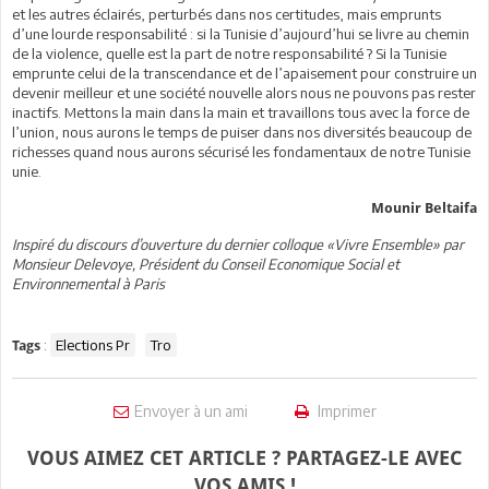
et les autres éclairés, perturbés dans nos certitudes, mais emprunts
d’une lourde responsabilité : si la Tunisie d’aujourd’hui se livre au chemin
de la violence, quelle est la part de notre responsabilité ? Si la Tunisie
emprunte celui de la transcendance et de l’apaisement pour construire un
devenir meilleur et une société nouvelle alors nous ne pouvons pas rester
inactifs. Mettons la main dans la main et travaillons tous avec la force de
l’union, nous aurons le temps de puiser dans nos diversités beaucoup de
richesses quand nous aurons sécurisé les fondamentaux de notre Tunisie
unie.
Mounir Beltaifa
Inspiré du discours d’ouverture du dernier colloque «Vivre Ensemble» par
Monsieur Delevoye, Président du Conseil Economique Social et
Environnemental à Paris
:
Elections Pr
Tro
Tags
Envoyer à un ami
Imprimer
VOUS AIMEZ CET ARTICLE ? PARTAGEZ-LE AVEC
VOS AMIS !