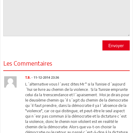
Envoyer
Les Commentaires
T.B.
- 11-12-2014 23:36
L´alternative vous l´avez dites Mr." si la Tunisie d´aujourd
´hui se livre au chemin de la violence.. Si la Tunisie emprunte
celui da la trenscendance et l´apaisement.. Moi je dirais pour
le deusième chemin qu´il s´agit du chemin de la democratie
qu´il faut prendre, dans la démocratie il ya l´absence de la
"violence", car ce qui distingue, et peut-être le seul aspect
qui n´esr pas commun á la démocratie et la dictature c´est
la violence, donc le chenin non vilolent est en realité le
chemin de la démocratie. Alors que va-t-on choisir la
démocratie ou le retour au passé c´est-á-dire á la dictature.