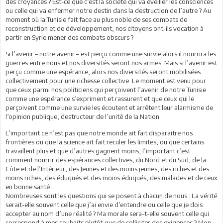
des croyances ? Est-ce que c’est la société qui va éveiller les consciences
ou celle qui va enfermer notre destin dans la destruction de l’autre ? Au
moment où la Tunisie fait face au plus noble de ses combats de
reconstruction et de développement, nos citoyens ont-ils vocation à
partir en Syrie mener des combats obscurs ?
Si l’avenir – notre avenir – est perçu comme une survie alors il nourrira les
guerres entre nous et nos diversités seront nos armes. Mais si l’avenir est
perçu comme une espérance, alors nos diversités seront mobilisées
collectivement pour une richesse collective. Le moment est venu pour
que ceux parmi nos politiciens qui perçoivent l’avenir de notre Tunisie
comme une espérance s’expriment et rassurent et que ceux qui le
perçoivent comme une survie les écoutent et arrêtent leur alarmisme de
l’opinion publique, destructeur de l’unité de la Nation.
L’important ce n’est pas que notre monde ait fait disparaitre nos
frontières ou que la science ait fait reculer les limites, ou que certains
travaillent plus et que d’autres gagnent moins, l’important c’est
comment nourrir des espérances collectives, du Nord et du Sud, de la
Côte et de l’Intérieur, des Jeunes et des moins jeunes, des riches et des
moins riches, des éduqués et des moins éduqués, des malades et de ceux
en bonne santé...
Nombreuses sont les questions qui se posent à chacun de nous : La vérité
serait-elle souvent celle que j’ai envie d’entendre ou celle que je dois
accepter au nom d’une réalité ? Ma morale sera-t-elle souvent celle qui
correspond à mes souhaits plutôt que de solliciter des exigences ? Mon