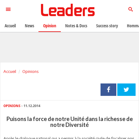
Accueil
News
Opinion
Notes & Docs
Success story
Homma
Accueil
Opinions
OPINIONS
- 11.12.2014
Puisons la force de notre Unité dans la richesse de
notre Diversité
Après le dialogue national qui a permis à la société civile de focaliser nos