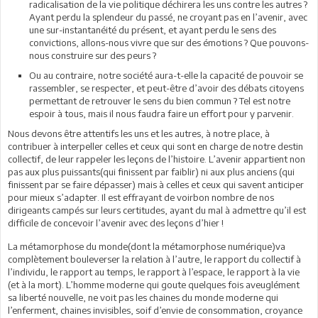
radicalisation de la vie politique déchirera les uns contre les autres ?
Ayant perdu la splendeur du passé, ne croyant pas en l’avenir, avec
une sur-instantanéité du présent, et ayant perdu le sens des
convictions, allons-nous vivre que sur des émotions ? Que pouvons-
nous construire sur des peurs ?
Ou au contraire, notre société aura-t-elle la capacité de pouvoir se
rassembler, se respecter, et peut-être d’avoir des débats citoyens
permettant de retrouver le sens du bien commun ? Tel est notre
espoir à tous, mais il nous faudra faire un effort pour y parvenir.
Nous devons être attentifs les uns et les autres, à notre place, à
contribuer à interpeller celles et ceux qui sont en charge de notre destin
collectif, de leur rappeler les leçons de l’histoire. L’avenir appartient non
pas aux plus puissants(qui finissent par faiblir) ni aux plus anciens (qui
finissent par se faire dépasser) mais à celles et ceux qui savent anticiper
pour mieux s’adapter. Il est effrayant de voirbon nombre de nos
dirigeants campés sur leurs certitudes, ayant du mal à admettre qu’il est
difficile de concevoir l’avenir avec des leçons d’hier !
La métamorphose du monde(dont la métamorphose numérique)va
complètement bouleverser la relation à l’autre, le rapport du collectif à
l’individu, le rapport au temps, le rapport à l’espace, le rapport à la vie
(et à la mort). L’homme moderne qui goute quelques fois aveuglément
sa liberté nouvelle, ne voit pas les chaines du monde moderne qui
l’enferment, chaines invisibles, soif d’envie de consommation, croyance