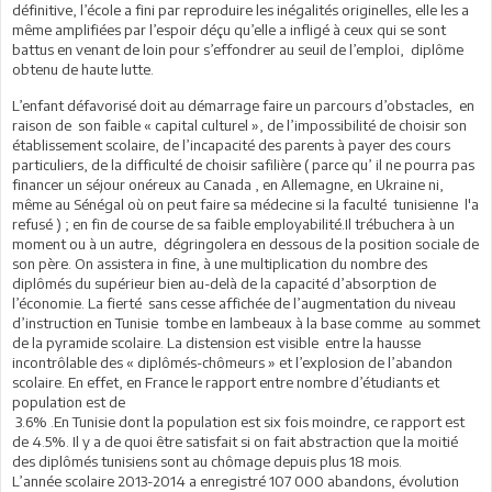
définitive, l’école a fini par reproduire les inégalités originelles, elle les a
même amplifiées par l’espoir déçu qu’elle a infligé à ceux qui se sont
battus en venant de loin pour s’effondrer au seuil de l’emploi, diplôme
obtenu de haute lutte.
L’enfant défavorisé doit au démarrage faire un parcours d’obstacles, en
raison de son faible « capital culturel », de l’impossibilité de choisir son
établissement scolaire, de l’incapacité des parents à payer des cours
particuliers, de la difficulté de choisir safilière ( parce qu’ il ne pourra pas
financer un séjour onéreux au Canada , en Allemagne, en Ukraine ni,
même au Sénégal où on peut faire sa médecine si la faculté tunisienne l'a
refusé ) ; en fin de course de sa faible employabilité.Il trébuchera à un
moment ou à un autre, dégringolera en dessous de la position sociale de
son père. On assistera in fine, à une multiplication du nombre des
diplômés du supérieur bien au-delà de la capacité d’absorption de
l’économie. La fierté sans cesse affichée de l’augmentation du niveau
d’instruction en Tunisie tombe en lambeaux à la base comme au sommet
de la pyramide scolaire. La distension est visible entre la hausse
incontrôlable des « diplômés-chômeurs » et l’explosion de l’abandon
scolaire. En effet, en France le rapport entre nombre d’étudiants et
population est de
3.6% .En Tunisie dont la population est six fois moindre, ce rapport est
de 4.5%. Il y a de quoi être satisfait si on fait abstraction que la moitié
des diplômés tunisiens sont au chômage depuis plus 18 mois.
L’année scolaire 2013-2014 a enregistré 107 000 abandons, évolution