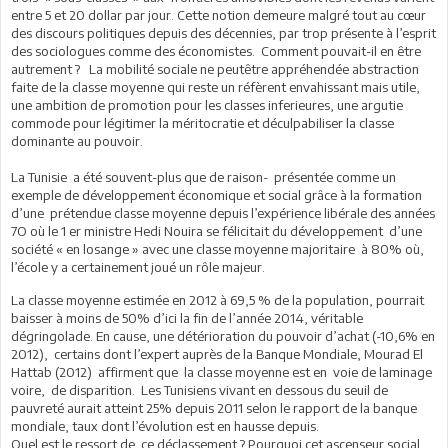
entre 5 et 20 dollar par jour. Cette notion demeure malgré tout au cœur
des discours politiques depuis des décennies, par trop présente à l’esprit
des sociologues comme des économistes. Comment pouvait-il en être
autrement ? La mobilité sociale ne peutêtre appréhendée abstraction
faite de la classe moyenne qui reste un réfèrent envahissant mais utile,
une ambition de promotion pour les classes inferieures, une argutie
commode pour légitimer la méritocratie et déculpabiliser la classe
dominante au pouvoir.
La Tunisie a été souvent-plus que de raison- présentée comme un
exemple de développement économique et social grâce à la formation
d’une prétendue classe moyenne depuis l’expérience libérale des années
7O où le 1 er ministre Hedi Nouira se félicitait du développement d’une
société « en losange » avec une classe moyenne majoritaire à 80% où,
l’école y a certainement joué un rôle majeur.
La classe moyenne estimée en 2012 à 69,5 % de la population, pourrait
baisser à moins de 50% d’ici la fin de l’année 2014, véritable
dégringolade. En cause, une détérioration du pouvoir d’achat (-10,6% en
2012), certains dont l’expert auprès de la Banque Mondiale, Mourad El
Hattab (2012) affirment que la classe moyenne est en voie de laminage
voire, de disparition. Les Tunisiens vivant en dessous du seuil de
pauvreté aurait atteint 25% depuis 2011 selon le rapport de la banque
mondiale, taux dont l’évolution est en hausse depuis.
Quel est le ressort de ce déclassement ? Pourquoi cet ascenseur social