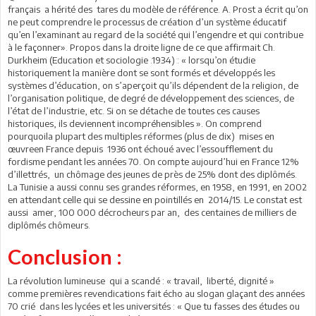
français a hérité des tares du modèle de référence. A. Prost a écrit qu’on
ne peut comprendre le processus de création d’un système éducatif
qu’en l’examinant au regard de la société qui l’engendre et qui contribue
à le façonner». Propos dans la droite ligne de ce que affirmait Ch.
Durkheim (Education et sociologie .1934) : « lorsqu’on étudie
historiquement la manière dont se sont formés et développés les
systèmes d’éducation, on s’aperçoit qu’ils dépendent de la religion, de
l’organisation politique, de degré de développement des sciences, de
l’état de l’industrie, etc. Si on se détache de toutes ces causes
historiques, ils deviennent incompréhensibles ». On comprend
pourquoila plupart des multiples réformes (plus de dix) mises en
œuvreen France depuis 1936 ont échoué avec l’essoufflement du
fordisme pendant les années 70. On compte aujourd’hui en France 12%
d’illettrés, un chômage des jeunes de près de 25% dont des diplômés.
La Tunisie a aussi connu ses grandes réformes, en 1958, en 1991, en 2002
en attendant celle qui se dessine en pointillés en 2014/15. Le constat est
aussi amer, 100 000 décrocheurs par an, des centaines de milliers de
diplômés chômeurs.
Conclusion :
La révolution lumineuse qui a scandé : « travail, liberté, dignité »
comme premières revendications fait écho au slogan glaçant des années
70 crié dans les lycées et les universités : « Que tu fasses des études ou