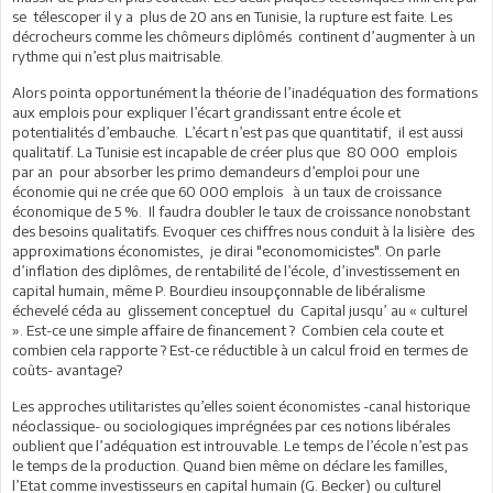
se télescoper il y a plus de 20 ans en Tunisie, la rupture est faite. Les
décrocheurs comme les chômeurs diplômés continent d’augmenter à un
rythme qui n’est plus maitrisable.
Alors pointa opportunément la théorie de l’inadéquation des formations
aux emplois pour expliquer l’écart grandissant entre école et
potentialités d’embauche. L’écart n’est pas que quantitatif, il est aussi
qualitatif. La Tunisie est incapable de créer plus que 80 000 emplois
par an pour absorber les primo demandeurs d’emploi pour une
économie qui ne crée que 60 000 emplois à un taux de croissance
économique de 5 %. Il faudra doubler le taux de croissance nonobstant
des besoins qualitatifs. Evoquer ces chiffres nous conduit à la lisière des
approximations économistes, je dirai "economomicistes". On parle
d’inflation des diplômes, de rentabilité de l’école, d’investissement en
capital humain, même P. Bourdieu insoupçonnable de libéralisme
échevelé céda au glissement conceptuel du Capital jusqu’ au « culturel
». Est-ce une simple affaire de financement ? Combien cela coute et
combien cela rapporte ? Est-ce réductible à un calcul froid en termes de
coûts- avantage?
Les approches utilitaristes qu’elles soient économistes -canal historique
néoclassique- ou sociologiques imprégnées par ces notions libérales
oublient que l’adéquation est introuvable. Le temps de l’école n’est pas
le temps de la production. Quand bien même on déclare les familles,
l’Etat comme investisseurs en capital humain (G. Becker) ou culturel