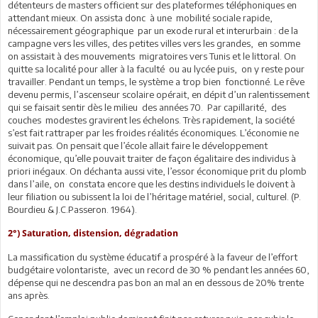
détenteurs de masters officient sur des plateformes téléphoniques en
attendant mieux. On assista donc à une mobilité sociale rapide,
nécessairement géographique par un exode rural et interurbain : de la
campagne vers les villes, des petites villes vers les grandes, en somme
on assistait à des mouvements migratoires vers Tunis et le littoral. On
quitte sa localité pour aller à la faculté ou au lycée puis, on y reste pour
travailler. Pendant un temps, le système a trop bien fonctionné. Le rêve
devenu permis, l’ascenseur scolaire opérait, en dépit d’un ralentissement
qui se faisait sentir dès le milieu des années 70. Par capillarité, des
couches modestes gravirent les échelons. Très rapidement, la société
s’est fait rattraper par les froides réalités économiques. L’économie ne
suivait pas. On pensait que l’école allait faire le développement
économique, qu’elle pouvait traiter de façon égalitaire des individus à
priori inégaux. On déchanta aussi vite, l’essor économique prit du plomb
dans l’aile, on constata encore que les destins individuels le doivent à
leur filiation ou subissent la loi de l’héritage matériel, social, culturel. (P.
Bourdieu & J.C.Passeron. 1964).
2°) Saturation, distension, dégradation
La massification du système éducatif a prospéré à la faveur de l’effort
budgétaire volontariste, avec un record de 30 % pendant les années 60,
dépense qui ne descendra pas bon an mal an en dessous de 20% trente
ans après.