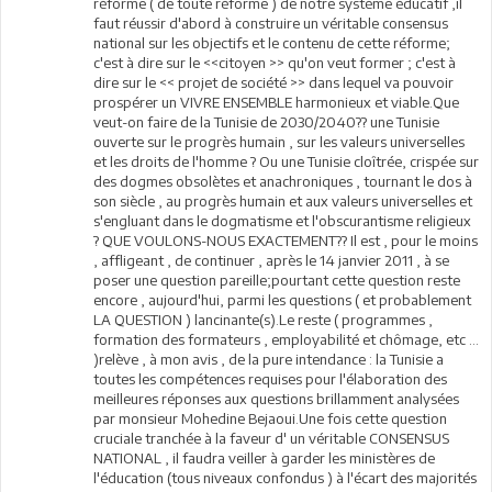
réforme ( de toute réforme ) de notre système éducatif ,il
faut réussir d'abord à construire un véritable consensus
national sur les objectifs et le contenu de cette réforme;
c'est à dire sur le <<citoyen >> qu'on veut former ; c'est à
dire sur le << projet de société >> dans lequel va pouvoir
prospérer un VIVRE ENSEMBLE harmonieux et viable.Que
veut-on faire de la Tunisie de 2030/2040?? une Tunisie
ouverte sur le progrès humain , sur les valeurs universelles
et les droits de l'homme ? Ou une Tunisie cloîtrée, crispée sur
des dogmes obsolètes et anachroniques , tournant le dos à
son siècle , au progrès humain et aux valeurs universelles et
s'engluant dans le dogmatisme et l'obscurantisme religieux
? QUE VOULONS-NOUS EXACTEMENT?? Il est , pour le moins
, affligeant , de continuer , après le 14 janvier 2011 , à se
poser une question pareille;pourtant cette question reste
encore , aujourd'hui, parmi les questions ( et probablement
LA QUESTION ) lancinante(s).Le reste ( programmes ,
formation des formateurs , employabilité et chômage, etc ...
)relève , à mon avis , de la pure intendance : la Tunisie a
toutes les compétences requises pour l'élaboration des
meilleures réponses aux questions brillamment analysées
par monsieur Mohedine Bejaoui.Une fois cette question
cruciale tranchée à la faveur d' un véritable CONSENSUS
NATIONAL , il faudra veiller à garder les ministères de
l'éducation (tous niveaux confondus ) à l'écart des majorités