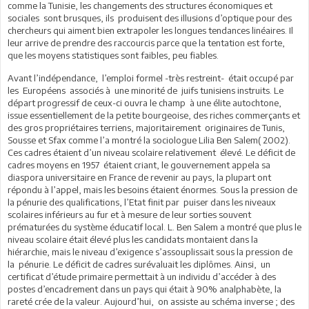
comme la Tunisie, les changements des structures économiques et
sociales sont brusques, ils produisent des illusions d’optique pour des
chercheurs qui aiment bien extrapoler les longues tendances linéaires. Il
leur arrive de prendre des raccourcis parce que la tentation est forte,
que les moyens statistiques sont faibles, peu fiables.
Avant l’indépendance, l’emploi formel -très restreint- était occupé par
les Européens associés à une minorité de juifs tunisiens instruits. Le
départ progressif de ceux-ci ouvra le champ à une élite autochtone,
issue essentiellement de la petite bourgeoise, des riches commerçants et
des gros propriétaires terriens, majoritairement originaires de Tunis,
Sousse et Sfax comme l’a montré la sociologue Lilia Ben Salem( 2002).
Ces cadres étaient d’un niveau scolaire relativement élevé. Le déficit de
cadres moyens en 1957 étaient criant, le gouvernement appela sa
diaspora universitaire en France de revenir au pays, la plupart ont
répondu à l’appel, mais les besoins étaient énormes. Sous la pression de
la pénurie des qualifications, l’Etat finit par puiser dans les niveaux
scolaires inférieurs au fur et à mesure de leur sorties souvent
prématurées du système éducatif local. L. Ben Salem a montré que plus le
niveau scolaire était élevé plus les candidats montaient dans la
hiérarchie, mais le niveau d’exigence s’assouplissait sous la pression de
la pénurie. Le déficit de cadres surévaluait les diplômes. Ainsi, un
certificat d’étude primaire permettait à un individu d’accéder à des
postes d’encadrement dans un pays qui était à 90% analphabète, la
rareté crée de la valeur. Aujourd’hui, on assiste au schéma inverse ; des