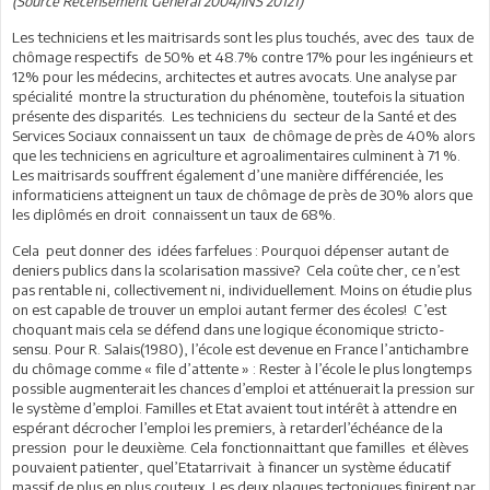
(Source Recensement Général 2004/INS 20121)
Les techniciens et les maitrisards sont les plus touchés, avec des taux de
chômage respectifs de 50% et 48.7% contre 17% pour les ingénieurs et
12% pour les médecins, architectes et autres avocats. Une analyse par
spécialité montre la structuration du phénomène, toutefois la situation
présente des disparités. Les techniciens du secteur de la Santé et des
Services Sociaux connaissent un taux de chômage de près de 40% alors
que les techniciens en agriculture et agroalimentaires culminent à 71 %.
Les maitrisards souffrent également d’une manière différenciée, les
informaticiens atteignent un taux de chômage de près de 30% alors que
les diplômés en droit connaissent un taux de 68%.
Cela peut donner des idées farfelues : Pourquoi dépenser autant de
deniers publics dans la scolarisation massive? Cela coûte cher, ce n’est
pas rentable ni, collectivement ni, individuellement. Moins on étudie plus
on est capable de trouver un emploi autant fermer des écoles! C’est
choquant mais cela se défend dans une logique économique stricto-
sensu. Pour R. Salais(1980), l’école est devenue en France l’antichambre
du chômage comme « file d’attente » : Rester à l’école le plus longtemps
possible augmenterait les chances d’emploi et atténuerait la pression sur
le système d’emploi. Familles et Etat avaient tout intérêt à attendre en
espérant décrocher l’emploi les premiers, à retarderl’échéance de la
pression pour le deuxième. Cela fonctionnaittant que familles et élèves
pouvaient patienter, quel’Etatarrivait à financer un système éducatif
massif de plus en plus couteux. Les deux plaques tectoniques finirent par