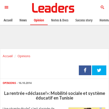
Accueil
News
Opinion
Notes & Docs
Success story
Homma
Accueil
Opinions
OPINIONS
- 16.10.2014
La rentrée «déclasse!»: Mobilité sociale et système
éducatif en Tunisie
Une récente étude* s’est alarmée de