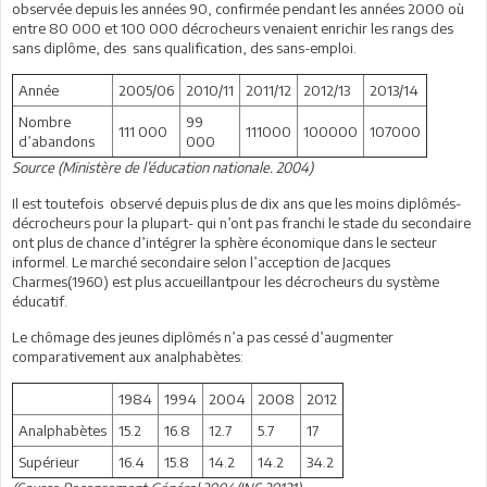
observée depuis les années 90, confirmée pendant les années 2000 où
entre 80 000 et 100 000 décrocheurs venaient enrichir les rangs des
sans diplôme, des sans qualification, des sans-emploi.
Année
2005/06
2010/11
2011/12
2012/13
2013/14
Nombre
99
111 000
111000
100000
107000
d’abandons
000
Source (Ministère de l’éducation nationale. 2004)
Il est toutefois observé depuis plus de dix ans que les moins diplômés-
décrocheurs pour la plupart- qui n’ont pas franchi le stade du secondaire
ont plus de chance d’intégrer la sphère économique dans le secteur
informel. Le marché secondaire selon l’acception de Jacques
Charmes(1960) est plus accueillantpour les décrocheurs du système
éducatif.
Le chômage des jeunes diplômés n’a pas cessé d’augmenter
comparativement aux analphabètes:
1984
1994
2004
2008
2012
Analphabètes
15.2
16.8
12.7
5.7
17
Supérieur
16.4
15.8
14.2
14.2
34.2