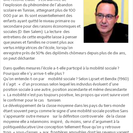
l’explosion du phénomène de l’abandon
scolaire en Tunisie, atteignant plus de 100
000 par an. Ils sont essentiellement des
enfants ayant quitté le niveau primaire ou
secondaire pour des raisons économiques et
sociales (D. Ben Salem). La lecture des
entretiens de cette enquête laisse à penser
que jeunes et familles ne croient plus aux
vertus intégratrices de l’école, lorsqu’on
enregistre près de 50% des diplômés chômeurs depuis plus de dix ans,
on peut déchanter.
Dans quelles mesures l’école a-t-elle participé à la mobilité sociale ?
Pourquoi elle n’y arrive-t-elle plus ?
Qu’on entende-t-on par mobilité sociale ? Selon Lipset et Bendix (1960)
il s’agit : « d’un processus selon lequel les individus évoluent d’une
position sociale à une autre, position ascendante et même descendante
». La mobilité n’est pas toujours positive, les propos qui vont suivre vont
le confirmer pour le cas tunisien.
Le développement de la classe moyenne dans les pays du tiers-monde
étant souvent perçu comme le signe d’une mobilité sociale positive.Sans
s’appesantir outre mesure sur la définition controversée de la classe
moyenne elle a néanmoins inspiré, du moins, servi d’argument à la
politiqueéducative.Une conception tellement floue qu’on y retrouve
trois « sous-classes » aux frontières amovibles dont les revenus varient