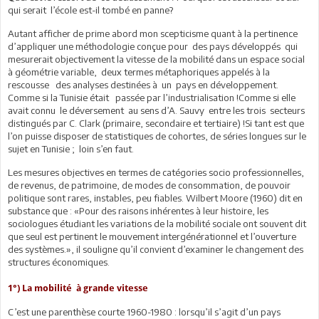
qui serait l’école est-il tombé en panne?
Autant afficher de prime abord mon scepticisme quant à la pertinence
d’appliquer une méthodologie conçue pour des pays développés qui
mesurerait objectivement la vitesse de la mobilité dans un espace social
à géométrie variable, deux termes métaphoriques appelés à la
rescousse des analyses destinées à un pays en développement.
Comme si la Tunisie était passée par l’industrialisation !Comme si elle
avait connu le déversement au sens d’A. Sauvy entre les trois secteurs
distingués par C. Clark (primaire, secondaire et tertiaire) !Si tant est que
l’on puisse disposer de statistiques de cohortes, de séries longues sur le
sujet en Tunisie ; loin s’en faut.
Les mesures objectives en termes de catégories socio professionnelles,
de revenus, de patrimoine, de modes de consommation, de pouvoir
politique sont rares, instables, peu fiables. Wilbert Moore (1960) dit en
substance que : «Pour des raisons inhérentes à leur histoire, les
sociologues étudiant les variations de la mobilité sociale ont souvent dit
que seul est pertinent le mouvement intergénérationnel et l’ouverture
des systèmes.», il souligne qu’il convient d’examiner le changement des
structures économiques.
1°) La mobilité à grande vitesse
C’est une parenthèse courte 1960-1980 : lorsqu’il s’agit d’un pays