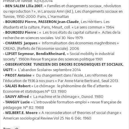
Presse De Tunisie. 10/10/2014
« Familles et changements sociaux, révolution
- BEN SALEM Lilia 2007.
ou reproduction ? », in Laroussi Amri (éd.), Les changements sociaux en
Tunisie, 1950-2000. Paris, L’Harmattan
, Les Héritiers. Les
- BOURDIEU Pierre, PASSERON Jean-Claude
étudiants et la culture, Paris, Minuit, coll. « Le sens commun » 1964
« Les trois états du capital culturel ». Actes de la
- BOURDIEU Pierre :
recherche en sciences sociales. Vol 30. Nov 1979.
« Informalisation des économies maghrébines »
- CHARMES Jacques
CREAD, (Reflets de l'économie sociale). 2006
« Social mobility in industrial
- LIPSET Seymour, BendixRheinard,
society”. 1960In Revue française des sciences politique 1961
- OBSERVATOIRE TUNISIEN DES DROIRS ECONOMIQUES ET SOCIAUX,
« L’abandon Scolaire» septembre 2014
UGTT:
« Du changement dans l’école, Les réformes de
- PROST Antoine
l’éducation de 1936 à nos jours » Par Anne Marie Bertrand, Seuil 2013.
« Le chômage : le phénomène de file d’attente »
- SALAIS Robert
Economie et statistiques N° 123. 1980
« La machine et le chômage », Dunod. 1980
- SAUVY Alfred
« L’introuvable formation-emploi » revue française de
- TANGUY Lucie
pédagogie. N° 82. 1988
« A reconsideration of theories of social change »
- WILBERT.E. Moore
American sociological Review.Vol 25. No 6. Déc. 1960.