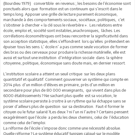
(Bourdieu 1979) convertible en revenus ; les besoins de l’économie sont
ponctuels alors que formation est un continuum qui s’inscrit dans le
temps long. Apposer une grille de lecture purement économique,
marchande à des comportements sociaux, sociétaux, politiques, c’et
s’obstiner à chercher « la clé sous le réverbère ». Les relations entre
école, emploi et, société sont instables,anachroniques, lâches. Les
corrélations économétriques ont beau rencontrer la significativité dans
son acception statistique, elles s’effondrent lors qu’elles prétendent en
épuiser tous les sens. L’ école n’ a pas comme seule vocation de former
des bras ou des cerveaux pour produire la richesse matérielle, elle est
aussi et surtout une institution d’intégration sociale dans la sphère
citoyenne, politique, économique sans doute mais, en dernier ressort.
L’institution scolaire a atteint un seuil critique sur les deux plans
quantitatif et qualitatif. Comment gouverner un système qui compte en
2014 plus d’un million d’élèves en primaire, près d’un million en
secondaire pour plus de 80 000 enseignants, qui vivent dans plus de
6000 établissements ? Ne sachant plus quelle est sa vocation, le
système scolaire persiste à croitre à un rythme qui lui échappe sans se
poser d’ailleurs plus de question sur sa destination. Faut-il former le
citoyen ou le futur salarié ?Les deux ? ni l’un ni l’autre ? Certains pensent
exagérément que l’école a perdu les deux chemins, celui de l’éducation
comme celui de l’emploi.
La réforme de l’école s’impose donc comme une nécessité absolue.
Quelle réforme ? Le système éducatif tunisien calqué sur le modèle