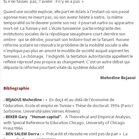
tu n’en fasses pas; l’avenir : il n’y en a pas. »
Quand une société explose, elle part en éclats à l’instant où son passé
agonise mais ne meurt pas, où son avenir hésite à naitre, la même
temporalité où le devenir pointe son nez il pourrait naitre ou apparaitre
mort-né. La Tunisie y est. L’école tunisienne partie intégrante des
institutions sociales de la république sexagénaire court derrière son
ombre qui se dérobe, poursuit son histoire tout en la faisant. Aucune
réforme scolaire ne résoudra le problème de la mobilité sociale si elle
n’implique pas plus en amont le modèle de société auquel aspirent les
tunisiens. Le chômage, l’indignité, la tentation autoritariste appellent le
reflexe répressif peu propice au changement. C’est un autre débat qui
dépasse la réforme pourtant vitale du système éducatif.
Mohedine Bejaoui
Bibliographie
« En deçà et au-delà de l’économie de
- BEJAOUI Mohedine :
l’éducation, Ecole et emploi en Tunisie » Thèse de doctorat. 1994 (Paris I
Sorbonne, Université Jules Vernes Amiens).
A Theoretical and Empirical Analysis,
- BEKER Gary “Human capital”.
with Special Reference to Education.Chicago, University of Chicago
Press.1964
« Précarité et réussite ne vont pas de pair ». La
- BEN SALEM Dorra :