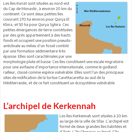
Les îles Kuriat sont situées au nord-est
du Cap de Monastir, à environ 20 km du
continent. Ce sont deux petites îles
couvrant 270 ha environ pour Qurya El
Kbira, et 50 ha pour Qurya Sghira. Ces
petites émergences de terre constituées
par des grés appartiennent à des hauts
fonds et occupent une position pseudo-
anticlinale au milieu d’un fossé comblé
par une formation sédimentaire très
épaisse. Elles sont caractérisées par une
morphologie plate et basse. Ces îles constituent une escale migratoire
pour une avifaune d’importance internationale, comme le goéland
railleur, classé comme espèce vulnérable. Elles sont l’un des principaux
sites de nidification de la tortue Carettacaretta au sud de la
Méditerranée, et de ce fait constituent un écosystème vulnérable.
L’archipel de Kerkennah
Les îles Kerkennah sont situées à 20 km
au large de la ville de Sfax. L’archipel est
formé de deux grandes îles habitées et
d’îlots. L’île Cherguia au Nord, l’île