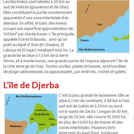
Les îles Kneiss sont situées à 20 km au
sud de Mahrès (gouvernorat de Sfax).
Elles constituent la partie constamment
apparente d’une zone intertidale très
étendue. En effet, le banc des Kneiss
occupe une superficie approximative de
145 km² par marée basse. L’île principale,
appelée Dziret El Bassila, ainsi qu’un
petit archipel d’îlots (El Ghaebia, El
Laboua et El Hajar) totalisent 640 ha. La
grande île se situe à 1,5 km de la terre
ferme, et à marée basse, une grande partie de l’espace séparant l’île de
la côte émerge de l’eau. Toutes ces îles, plates et basses, sont bordées
de plage sablonneuses où apparaissent, par endroits, roches et galets.
L’île de Djerba
C’est la plus grande île tunisienne. Elle se
situe à 2 km du continent, à 58 km à l’est-
sud-est de Gabès et à 23 km au nord-
nord-ouest de Zarzis. Longue de 30 km,
large de 20 km, elle couvre 50 000 ha,
en plus de 3 000 ha de marais et des
zones intertidales. Plusieurs îlots
émergent du haut fond, totalisant