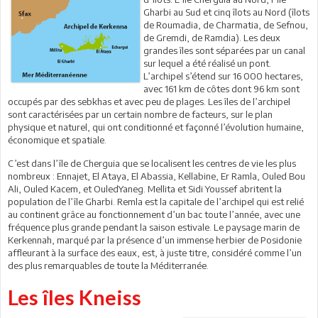
Gharbi au Sud et cinq îlots au Nord (îlots
de Roumadia, de Charmatia, de Sefnou,
de Gremdi, de Ramdia). Les deux
grandes îles sont séparées par un canal
sur lequel a été réalisé un pont.
L’archipel s’étend sur 16 000 hectares,
avec 161 km de côtes dont 96 km sont
occupés par des sebkhas et avec peu de plages. Les îles de l’archipel
sont caractérisées par un certain nombre de facteurs, sur le plan
physique et naturel, qui ont conditionné et façonné l’évolution humaine,
économique et spatiale.
C’est dans l’île de Cherguia que se localisent les centres de vie les plus
nombreux : Ennajet, El Ataya, El Abassia, Kellabine, Er Ramla, Ouled Bou
Ali, Ouled Kacem, et OuledYaneg. Mellita et Sidi Youssef abritent la
population de l’île Gharbi. Remla est la capitale de l’archipel qui est relié
au continent grâce au fonctionnement d’un bac toute l’année, avec une
fréquence plus grande pendant la saison estivale. Le paysage marin de
Kerkennah, marqué par la présence d’un immense herbier de Posidonie
affleurant à la surface des eaux, est, à juste titre, considéré comme l’un
des plus remarquables de toute la Méditerranée.
Les îles Kneiss