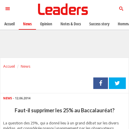
Accueil
News
Opinion
Notes & Docs
Success story
Homma
Accueil
News
NEWS
- 12.06.2014
Faut-il supprimer les 25% au Baccalauréat?
La question des 25%, qui a donné lieu à un grand débat sur les divers
médias, est considérée presqu’unanimement par les observateurs