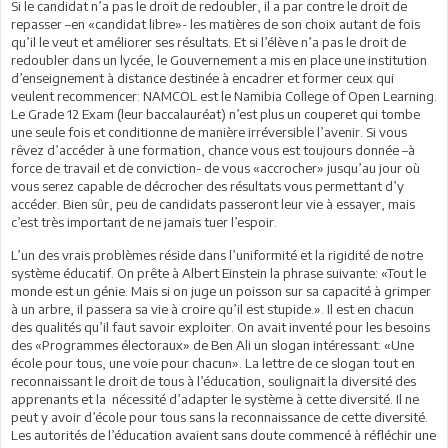
Si le candidat n’a pas le droit de redoubler, il a par contre le droit de
repasser –en «candidat libre»- les matières de son choix autant de fois
qu’il le veut et améliorer ses résultats. Et si l’élève n’a pas le droit de
redoubler dans un lycée, le Gouvernement a mis en place une institution
d’enseignement à distance destinée à encadrer et former ceux qui
veulent recommencer: NAMCOL est le Namibia College of Open Learning.
Le Grade 12 Exam (leur baccalauréat) n’est plus un couperet qui tombe
une seule fois et conditionne de manière irréversible l’avenir. Si vous
rêvez d’accéder à une formation, chance vous est toujours donnée –à
force de travail et de conviction- de vous «accrocher» jusqu’au jour où
vous serez capable de décrocher des résultats vous permettant d’y
accéder. Bien sûr, peu de candidats passeront leur vie à essayer, mais
c’est très important de ne jamais tuer l’espoir.
L’un des vrais problèmes réside dans l’uniformité et la rigidité de notre
système éducatif. On prête à Albert Einstein la phrase suivante: «Tout le
monde est un génie. Mais si on juge un poisson sur sa capacité à grimper
à un arbre, il passera sa vie à croire qu’il est stupide.». Il est en chacun
des qualités qu’il faut savoir exploiter. On avait inventé pour les besoins
des «Programmes électoraux» de Ben Ali un slogan intéressant: «Une
école pour tous, une voie pour chacun». La lettre de ce slogan tout en
reconnaissant le droit de tous à l’éducation, soulignait la diversité des
apprenants et la nécessité d’adapter le système à cette diversité. Il ne
peut y avoir d’école pour tous sans la reconnaissance de cette diversité.
Les autorités de l’éducation avaient sans doute commencé à réfléchir une