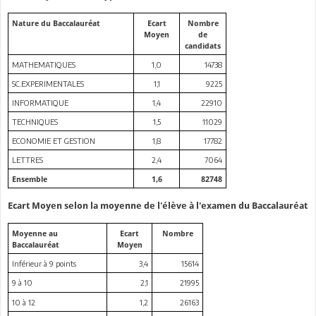
Nature du Baccalauréat
Ecart
Nombre
Moyen
de
candidats
MATHEMATIQUES
1,0
14738
SC.EXPERIMENTALES
1,1
9225
INFORMATIQUE
1,4
22910
TECHNIQUES
1,5
11029
ECONOMIE ET GESTION
1,8
17782
LETTRES
2,4
7064
Ensemble
1,6
82748
Ecart Moyen selon la moyenne de l'élève à l'examen du Baccalauréat
Moyenne au
Ecart
Nombre
Baccalauréat
Moyen
Inférieur à 9 points
3,4
15614
9 à 10
2,1
21995
10 à 12
1,2
26163