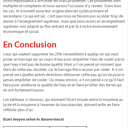
notre impuissance à affronter les vrais problèmes. Ces problèmes sont
multiples et complexes et nous aurons l’occasion d’y revenir. Dans tous
les cas, ils trouvent aussi leur origine dans les cycles primaire et
secondaire. Ce qui est sûr, c’est que nous ne faisons pas accéder trop de
jeunes à l’enseignement supérieur, mais que nous avons un enseignement
supérieur non adapté au flux entrant et par là à notre environnement
économique et social.
En Conclusion
Ceux qui veulent supprimer les 25% ressemblent à quelqu’un qui veut
poser un barrage sur un cours d’eau pour empêcher l’eau de couler parce
que l’eau n’est pas de bonne qualité. Mais a-t-on pensé un moment que
faire de cette eau stockée, car le barrage finira un jour par céder. A-t-on
pensé vers quelles autres directions détourner cette eau qu’on ne pourra
jamais empêcher de couler. Ou mieux encore, a-t-on pensé à ce qu’il faut
faire pour améliorer la qualité de l’eau et en faire profiter des terres qui
en ont fortement besoin.
Les tableaux ci-dessous, qui donnent l’écart moyen entre la moyenne au
lycée et la moyenne à l’examen du baccalauréat, doivent enfin en faire
réfléchir plus d’un.
Ecart moyen selon le Gouvernorat