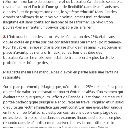
réforme importante du secondaire et du baccalauréat dans le sens de la
diversification et l’octroi d’une grande flexibilité dans les mécanismes
d’accès à, et de progression dans, le système éducatif. Mais l’un des
grands problèmes de tout pouvoir politiquement usé et devenu
illégitime est sans doute son incapacité de réformer. La révolution
pourra-t-elle enfanter un pouvoir capable de le faire?
L’introduction par les autorités de l’éducation des 25% était sans
2.
doute dictée en partie par des considérations purement «politiciennes».
Pour l’illustrer, je reprendrai la phrase d’un de mes amis: «Le pouvoir en
place n’ayant plus rien à offrir aux jeunes, leur distribue des
baccalauréats». Le choix permettait de transférer à « plus tard», le
problème de chômage des jeunes.
Mais cette mesure ne manque pas d’avoir en partie aussi une certaine
rationalité.
Sur le plan purement pédagogique, «Compter les 25% de l’année a pour
objectif de valoriser le travail continu et éviter les aléas d’un examen qui
évaluerait en quelques jours l’effort de l’année. C’est donc une mesure à
portée pédagogique puisqu’elle encourage au travail régulier et un souci
d’équité qui rectifie l’injustice que peut constituer une évaluation unique
en fin d’année. D’ailleurs, c’est pour ces raisons que le comptage des
notes de contrôle continu dans les examens finaux s’est de plus en plus
répandu dans les établissements universitaires. Le non-dit de cette
mesure est que cette note de contrôle continu serait gonflée et