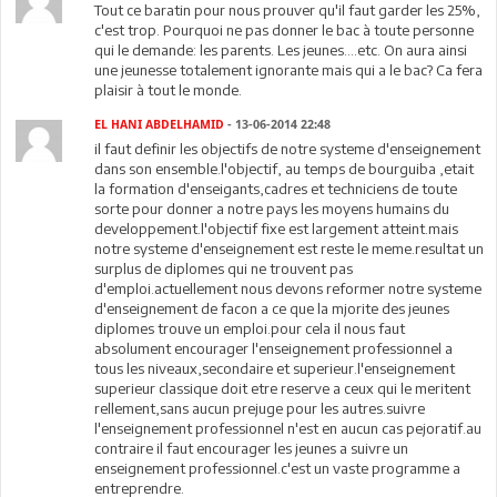
Tout ce baratin pour nous prouver qu'il faut garder les 25%,
c'est trop. Pourquoi ne pas donner le bac à toute personne
qui le demande: les parents. Les jeunes....etc. On aura ainsi
une jeunesse totalement ignorante mais qui a le bac? Ca fera
plaisir à tout le monde.
EL HANI ABDELHAMID
- 13-06-2014 22:48
il faut definir les objectifs de notre systeme d'enseignement
dans son ensemble.l'objectif, au temps de bourguiba ,etait
la formation d'enseigants,cadres et techniciens de toute
sorte pour donner a notre pays les moyens humains du
developpement.l'objectif fixe est largement atteint.mais
notre systeme d'enseignement est reste le meme.resultat un
surplus de diplomes qui ne trouvent pas
d'emploi.actuellement nous devons reformer notre systeme
d'enseignement de facon a ce que la mjorite des jeunes
diplomes trouve un emploi.pour cela il nous faut
absolument encourager l'enseignement professionnel a
tous les niveaux,secondaire et superieur.l'enseignement
superieur classique doit etre reserve a ceux qui le meritent
rellement,sans aucun prejuge pour les autres.suivre
l'enseignement professionnel n'est en aucun cas pejoratif.au
contraire il faut encourager les jeunes a suivre un
enseignement professionnel.c'est un vaste programme a
entreprendre.