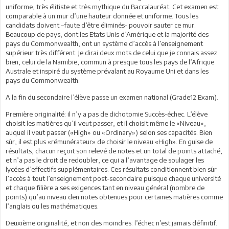
uniforme, très élitiste et très mythique du Baccalauréat. Cet examen est
comparable à un mur d’une hauteur donnée et uniforme. Tous les
candidats doivent –faute d’être éliminés- pouvoir sauter ce mur.
Beaucoup de pays, dont les Etats Unis d’Amérique et la majorité des
pays du Commonwealth, ont un système d’accès à l’enseignement
supérieur très différent. Je dirai deux mots de celui que je connais assez
bien, celui de la Namibie, commun à presque tous les pays de l’Afrique
Australe et inspiré du système prévalant au Royaume Uni et dans les
pays du Commonwealth.
A la fin du secondaire l’élève passe un examen national (Grade12 Exam).
Première originalité: il n’y a pas de dichotomie Succès-échec. L’élève
choisit les matières qu’il veut passer, et il choisit même le «Niveau»,
auquel il veut passer («High» ou «Ordinary») selon ses capacités. Bien
sûr, il est plus «rémunérateur» de choisir le niveau «High». En guise de
résultats, chacun reçoit son relevé de notes et un total de points attaché,
et n’a pas le droit de redoubler, ce qui a l’avantage de soulager les
lycées d’effectifs supplémentaires. Ces résultats conditionnent bien sûr
l’accès à tout l’enseignement post-secondaire puisque chaque université
et chaque filière a ses exigences tant en niveau général (nombre de
points) qu’au niveau den notes obtenues pour certaines matières comme
l’anglais ou les mathématiques.
Deuxième originalité, et non des moindres: l’échec n’est jamais définitif.