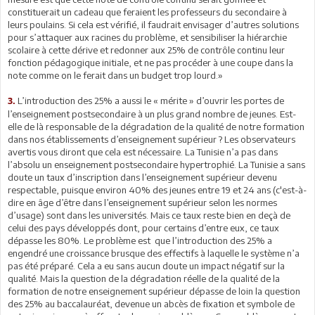
constituerait un cadeau que feraient les professeurs du secondaire à
leurs poulains. Si cela est vérifié, il faudrait envisager d’autres solutions
pour s’attaquer aux racines du problème, et sensibiliser la hiérarchie
scolaire à cette dérive et redonner aux 25% de contrôle continu leur
fonction pédagogique initiale, et ne pas procéder à une coupe dans la
note comme on le ferait dans un budget trop lourd.»
L’introduction des 25% a aussi le « mérite » d’ouvrir les portes de
3.
l’enseignement postsecondaire à un plus grand nombre de jeunes. Est-
elle de là responsable de la dégradation de la qualité de notre formation
dans nos établissements d’enseignement supérieur ? Les observateurs
avertis vous diront que cela est nécessaire. La Tunisie n’a pas dans
l’absolu un enseignement postsecondaire hypertrophié. La Tunisie a sans
doute un taux d’inscription dans l’enseignement supérieur devenu
respectable, puisque environ 40% des jeunes entre 19 et 24 ans (c'est-à-
dire en âge d’être dans l’enseignement supérieur selon les normes
d’usage) sont dans les universités. Mais ce taux reste bien en deçà de
celui des pays développés dont, pour certains d’entre eux, ce taux
dépasse les 80%. Le problème est que l’introduction des 25% a
engendré une croissance brusque des effectifs à laquelle le système n’a
pas été préparé. Cela a eu sans aucun doute un impact négatif sur la
qualité. Mais la question de la dégradation réelle de la qualité de la
formation de notre enseignement supérieur dépasse de loin la question
des 25% au baccalauréat, devenue un abcès de fixation et symbole de