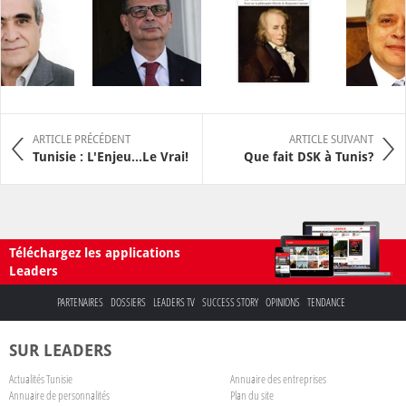
ARTICLE PRÉCÉDENT
ARTICLE SUIVANT
Tunisie : L'Enjeu...Le Vrai!
Que fait DSK à Tunis?
Téléchargez les applications
Leaders
PARTENAIRES
DOSSIERS
LEADERS TV
SUCCESS STORY
OPINIONS
TENDANCE
SUR LEADERS
Actualités Tunisie
Annuaire des entreprises
Annuaire de personnalités
Plan du site