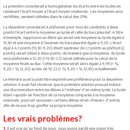
La première consisterait à homogénéiser les écarts entre les lycées en
ramenant l’écart moyen à l’écart moyen «national». Les moyennes ainsi
rectifiées, seraient utilisées dans le calcul des 25%.
La deuxième consisterait à plafonner pour tous les candidats à deux
points l’écart entre la moyenne au lycée et celle du baccalauréat. A titre
d’exemple, supposons un élève qui aurait une moyenne au lycée égale à
13,30 et une moyenne à l’examen du baccalauréat égale à 9,20. L’écart
égal à 4,1 points (13,30-9,20) étant supérieur de 2,1 points au plafond (2
points) serait réduit à deux points, de manière que la moyenne du lycée
ainsi plafonnée à 12,20 (=13,30-2,1) serait utilisée pour le calcul de la
moyenne finale au Bac. Cette moyenne serait alors égale à 9,95 (= ¾
9,20 + ¼ 12,20) au lieu de 10,22 (= ¾ 9,20 + ¼ 13,30) actuellement.
Le Ministre avait à juste titre exprimé une préférence pour la deuxième
solution. Il avait fait observer que la première solution pouvait induire
une discrimination entre les élèves à l’intérieur d’un même lycée. Le lycée
étant «ajusté» en fonction de sa moyenne comparée à la moyenne
nationale, pourrait «pousser» certains élèves et en «freiner» d’autres
afin de ne pas trop gonfler sa propre moyenne.
Les vrais problèmes?
Il est vrai qu’au fond de nous, nous avons gardé une vision très
1.