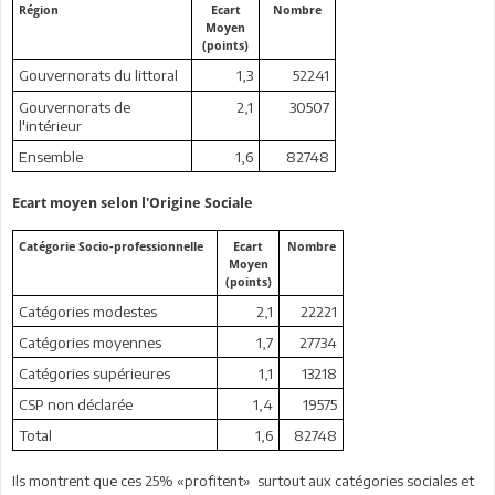
Région
Ecart
Nombre
Moyen
(points)
Gouvernorats du littoral
1,3
52241
Gouvernorats de
2,1
30507
l'intérieur
Ensemble
1,6
82748
Ecart moyen selon l'Origine Sociale
Catégorie Socio-professionnelle
Ecart
Nombre
Moyen
(points)
Catégories modestes
2,1
22221
Catégories moyennes
1,7
27734
Catégories supérieures
1,1
13218
CSP non déclarée
1,4
19575
Total
1,6
82748
Ils montrent que ces 25% «profitent» surtout aux catégories sociales et