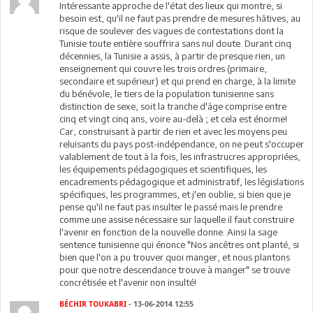
Intéressante approche de l'état des lieux qui montre, si
besoin est, qu'il ne faut pas prendre de mesures hâtives, au
risque de soulever des vagues de contestations dont la
Tunisie toute entière souffrira sans nul doute. Durant cinq
décennies, la Tunisie a assis, à partir de presque rien, un
enseignement qui couvre les trois ordres (primaire,
secondaire et supérieur) et qui prend en charge, à la limite
du bénévole, le tiers de la population tunisienne sans
distinction de sexe, soit la tranche d'âge comprise entre
cinq et vingt cinq ans, voire au-delà ; et cela est énorme!
Car, construisant à partir de rien et avec les moyens peu
reluisants du pays post-indépendance, on ne peut s'occuper
valablement de tout à la fois, les infrastrucres appropriées,
les équipements pédagogiques et scientifiques, les
encadrements pédagogique et administratif, les législations
spécifiques, les programmes, et j'en oublie, si bien que je
pense qu'il ne faut pas insulter le passé mais le prendre
comme une assise nécessaire sur laquelle il faut construire
l'avenir en fonction de la nouvelle donne. Ainsi la sage
sentence tunisienne qui énonce "Nos ancêtres ont planté, si
bien que l'on a pu trouver quoi manger, et nous plantons
pour que notre descendance trouve à manger" se trouve
concrétisée et l'avenir non insulté!
BÉCHIR TOUKABRI
- 13-06-2014 12:55