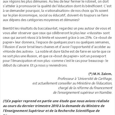
aux régions les plus démunies. Au lieu de leur fermer le robinet, on doit
s’atteler à promouvoir la qualité de l’éducation dont ils bénéficient. C’est
à se demander pourquoi, la «rationalisation» de nos choix qu’ils soient
sur le plan économique, social ou éducatif, doivent-ils toujours se faire
aux dépens des catégories moyennes et démunies?
Bientôt les résultats du baccalauréat; regardez un peu autour de vous et
vous aller observer que ceux qui célébreront le plus leur «réussite» sont
ceux qui auront réussi à la limite et souvent grâce à ces 25%. Ce «bout de
papier» leur donnera, l’espace de quelques jours ou quelques semaines,
l’illusion d’avoir brisé leurs chaines et d’avoir l’opportunité d’accéder au
«Monde des autres». La noble et dure tâche est de faire en sorte que ce
ne soit plus une illusion, et que ce «bout de papier» soit un passeport
pour l’émancipation et non plus –comme c’est le cas pour beaucoup- le
début du calvaire. Et ça nous y reviendrons.
(*) M.H. Zaiem,
Professeur à ‘Université de Carthage,
est actuellement conseiller au Ministère de l’éducation,
chargé de la réforme du financement
de l’enseignement supérieur en Namibie.
(1)Ce papier reprend en partie une étude que nous avions réalisée
au cours du dernier trimestre 2010 à la demande du Ministre de
l’Enseignement Supérieur et de la Recherche Scientifique de