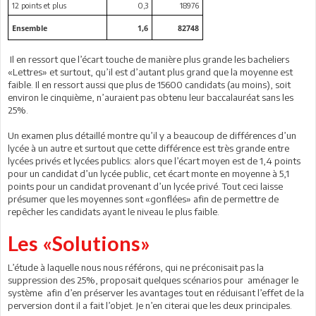
12 points et plus
0,3
18976
Ensemble
1,6
82748
Il en ressort que l’écart touche de manière plus grande les bacheliers
«Lettres» et surtout, qu’il est d’autant plus grand que la moyenne est
faible. Il en ressort aussi que plus de 15600 candidats (au moins), soit
environ le cinquième, n’auraient pas obtenu leur baccalauréat sans les
25%.
Un examen plus détaillé montre qu’il y a beaucoup de différences d’un
lycée à un autre et surtout que cette différence est très grande entre
lycées privés et lycées publics: alors que l’écart moyen est de 1,4 points
pour un candidat d’un lycée public, cet écart monte en moyenne à 5,1
points pour un candidat provenant d’un lycée privé. Tout ceci laisse
présumer que les moyennes sont «gonflées» afin de permettre de
repêcher les candidats ayant le niveau le plus faible.
Les «Solutions»
L’étude à laquelle nous nous référons, qui ne préconisait pas la
suppression des 25%, proposait quelques scénarios pour aménager le
système afin d’en préserver les avantages tout en réduisant l’effet de la
perversion dont il a fait l’objet. Je n’en citerai que les deux principales.