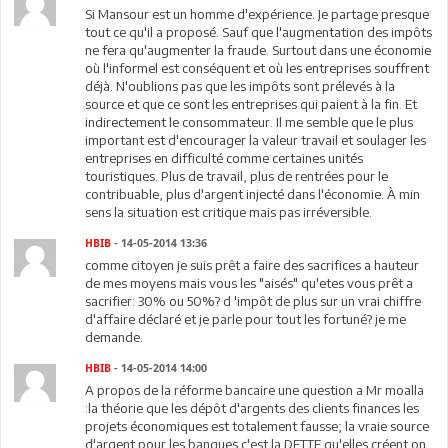
Si Mansour est un homme d'expérience. Je partage presque
tout ce qu'il a proposé. Sauf que l'augmentation des impôts
ne fera qu'augmenter la fraude. Surtout dans une économie
où l'informel est conséquent et où les entreprises souffrent
déjà. N'oublions pas que les impôts sont prélevés à la
source et que ce sont les entreprises qui paient à la fin. Et
indirectement le consommateur. Il me semble que le plus
important est d'encourager la valeur travail et soulager les
entreprises en difficulté comme certaines unités
touristiques. Plus de travail, plus de rentrées pour le
contribuable, plus d'argent injecté dans l'économie. À min
sens la situation est critique mais pas irréversible.
HBIB
- 14-05-2014 13:36
comme citoyen je suis prêt a faire des sacrifices a hauteur
de mes moyens mais vous les "aisés" qu'etes vous prêt a
sacrifier: 30% ou 50%? d 'impôt de plus sur un vrai chiffre
d'affaire déclaré et je parle pour tout les fortuné? je me
demande.
HBIB
- 14-05-2014 14:00
A propos de la réforme bancaire une question a Mr moalla
:la théorie que les dépôt d'argents des clients finances les
projets économiques est totalement fausse; la vraie source
d'argent pour les banques c'est la DETTE qu'elles créent on