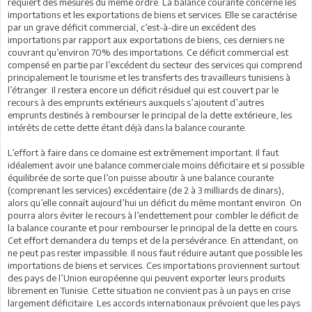
requiert des mesures du même ordre. La balance courante concerne les
importations et les exportations de biens et services. Elle se caractérise
par un grave déficit commercial, c’est-à-dire un excédent des
importations par rapport aux exportations de biens, ces derniers ne
couvrant qu’environ 70% des importations. Ce déficit commercial est
compensé en partie par l’excédent du secteur des services qui comprend
principalement le tourisme et les transferts des travailleurs tunisiens à
l’étranger. Il restera encore un déficit résiduel qui est couvert par le
recours à des emprunts extérieurs auxquels s’ajoutent d’autres
emprunts destinés à rembourser le principal de la dette extérieure, les
intérêts de cette dette étant déjà dans la balance courante.
L’effort à faire dans ce domaine est extrêmement important. Il faut
idéalement avoir une balance commerciale moins déficitaire et si possible
équilibrée de sorte que l’on puisse aboutir à une balance courante
(comprenant les services) excédentaire (de 2 à 3 milliards de dinars),
alors qu’elle connaît aujourd’hui un déficit du même montant environ. On
pourra alors éviter le recours à l’endettement pour combler le déficit de
la balance courante et pour rembourser le principal de la dette en cours.
Cet effort demandera du temps et de la persévérance. En attendant, on
ne peut pas rester impassible. Il nous faut réduire autant que possible les
importations de biens et services. Ces importations proviennent surtout
des pays de l’Union européenne qui peuvent exporter leurs produits
librement en Tunisie. Cette situation ne convient pas à un pays en crise
largement déficitaire. Les accords internationaux prévoient que les pays