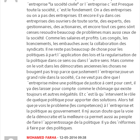
´entreprise "la société civile" or l´entreprise c´est Presque
toute la société, c´est le fondement. On a des entreprises
ou on a pas des entreprises. Et encore il ya dans ces
entreprises des ouvriers de toute sorte, des experts, des
gestionnaires, des actionaires, et encore tout ces gens sónt
censes resoudre beaucoup de problèmes mais aussi ceux de
la société. Comme les salaires et profits. Les congés, les
licenciements, les embauches avec la collaboration des
syndicats. Il ne reste pas beaucoup de chose pour les
politiques á part l´application des lois et la regularisation de
la politique dans ce sens ou dans l´autre sens. Mais comme
on le voit dans les démocraties anciennes les choses ne
bougent pas trop parce que justement l´entreprise joue un
grand role dans la société, Ca ne veut pas dire que l
´entreprise mène une politique de justice á cent pour cent, il
ya des laisser pour compte. comme le chômage qui existe
toujours et autres inégalités. Et c´est là qu´intervient le rôle
de quelque politique pour apporter des solutions. Alors tel
que je vois le probleme (les competences) á l´entreprise et
la politique au gouvernement. Il ný aucun doute que la voie
de la démocratie et la meilleure ca permet aussi au people
de faire l´apprentisssage de la politique. Il ya des´réformes
á faire par des politiques.
MOHAMED FARHA
- 12-05-2014 09:38