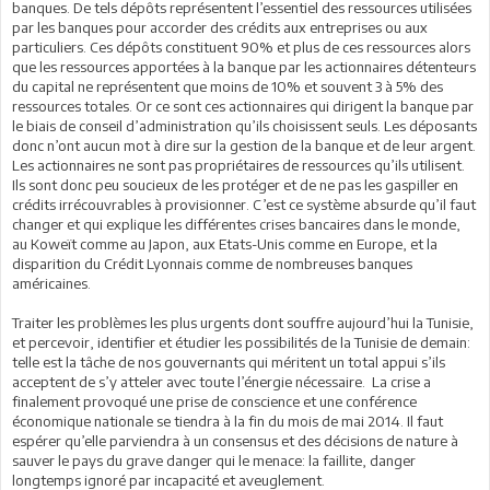
banques. De tels dépôts représentent l’essentiel des ressources utilisées
par les banques pour accorder des crédits aux entreprises ou aux
particuliers. Ces dépôts constituent 90% et plus de ces ressources alors
que les ressources apportées à la banque par les actionnaires détenteurs
du capital ne représentent que moins de 10% et souvent 3 à 5% des
ressources totales. Or ce sont ces actionnaires qui dirigent la banque par
le biais de conseil d’administration qu’ils choisissent seuls. Les déposants
donc n’ont aucun mot à dire sur la gestion de la banque et de leur argent.
Les actionnaires ne sont pas propriétaires de ressources qu’ils utilisent.
Ils sont donc peu soucieux de les protéger et de ne pas les gaspiller en
crédits irrécouvrables à provisionner. C’est ce système absurde qu’il faut
changer et qui explique les différentes crises bancaires dans le monde,
au Koweït comme au Japon, aux Etats-Unis comme en Europe, et la
disparition du Crédit Lyonnais comme de nombreuses banques
américaines.
Traiter les problèmes les plus urgents dont souffre aujourd’hui la Tunisie,
et percevoir, identifier et étudier les possibilités de la Tunisie de demain:
telle est la tâche de nos gouvernants qui méritent un total appui s’ils
acceptent de s’y atteler avec toute l’énergie nécessaire. La crise a
finalement provoqué une prise de conscience et une conférence
économique nationale se tiendra à la fin du mois de mai 2014. Il faut
espérer qu’elle parviendra à un consensus et des décisions de nature à
sauver le pays du grave danger qui le menace: la faillite, danger
longtemps ignoré par incapacité et aveuglement.