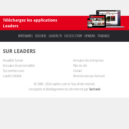
Téléchargez les applications
Leaders
PARTENAIRES
DOSSIERS
LEADERS TV
SUCCESS STORY
OPINIONS
TENDANCE
SUR LEADERS
Actualités Tunisie
Annuaire des entreprises
Annuaire de personnalités
Plan du site
Qui sommes nous
Contact
Leaders Mobile
Abonnez-vous au mensuel
© 2009 - 2026 Leaders.com.tn Tous droits réservés.
Conception et Développement du site internet par
Tanit web