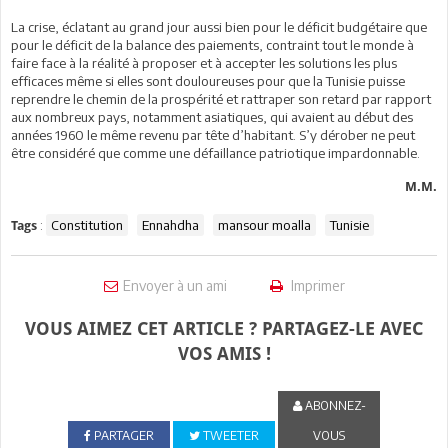
La crise, éclatant au grand jour aussi bien pour le déficit budgétaire que
pour le déficit de la balance des paiements, contraint tout le monde à
faire face à la réalité à proposer et à accepter les solutions les plus
efficaces même si elles sont douloureuses pour que la Tunisie puisse
reprendre le chemin de la prospérité et rattraper son retard par rapport
aux nombreux pays, notamment asiatiques, qui avaient au début des
années 1960 le même revenu par tête d’habitant. S’y dérober ne peut
être considéré que comme une défaillance patriotique impardonnable.
M.M.
:
Constitution
Ennahdha
mansour moalla
Tunisie
Tags
Envoyer à un ami
Imprimer
VOUS AIMEZ CET ARTICLE ? PARTAGEZ-LE AVEC
VOS AMIS !
ABONNEZ-
PARTAGER
TWEETER
VOUS