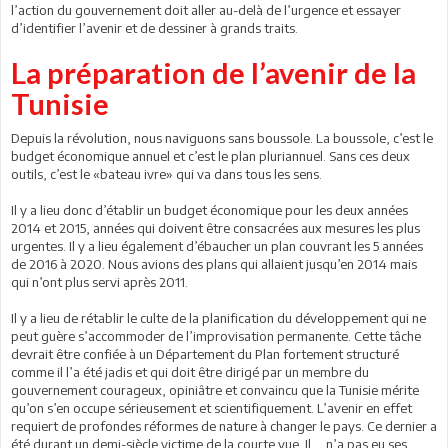
l’action du gouvernement doit aller au-delà de l’urgence et essayer
d’identifier l’avenir et de dessiner à grands traits.
La préparation de l’avenir de la
Tunisie
Depuis la révolution, nous naviguons sans boussole. La boussole, c’est le
budget économique annuel et c’est le plan pluriannuel. Sans ces deux
outils, c’est le «bateau ivre» qui va dans tous les sens.
Il y a lieu donc d’établir un budget économique pour les deux années
2014 et 2015, années qui doivent être consacrées aux mesures les plus
urgentes. Il y a lieu également d’ébaucher un plan couvrant les 5 années
de 2016 à 2020. Nous avions des plans qui allaient jusqu’en 2014 mais
qui n’ont plus servi après 2011.
Il y a lieu de rétablir le culte de la planification du développement qui ne
peut guère s’accommoder de l’improvisation permanente. Cette tâche
devrait être confiée à un Département du Plan fortement structuré
comme il l’a été jadis et qui doit être dirigé par un membre du
gouvernement courageux, opiniâtre et convaincu que la Tunisie mérite
qu’on s’en occupe sérieusement et scientifiquement. L’avenir en effet
requiert de profondes réformes de nature à changer le pays. Ce dernier a
été durant un demi-siècle victime de la courte vue. Il n’a pas eu ses