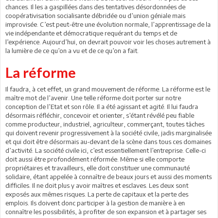
chances. Il les a gaspillées dans des tentatives désordonnées de
coopérativisation socialisante débridée ou d’union géniale mais
improvisée. C’est peut-être une évolution normale, l’apprentissage de la
vie indépendante et démocratique requérant du temps et de
l’expérience. Aujourd’hui, on devrait pouvoir voir les choses autrement à
la lumière de ce qu’on a vu et de ce qu’on a fait.
La réforme
Il faudra, à cet effet, un grand mouvement de réforme. La réforme est le
maître mot de l’avenir. Une telle réforme doit porter sur notre
conception de l’Etat et son rôle. Il a été agissant et agité. Il lui faudra
désormais réfléchir, concevoir et orienter, s’étant révélé peu fiable
comme producteur, industriel, agriculteur, commerçant, toutes tâches
qui doivent revenir progressivement à la société civile, jadis marginalisée
et qui doit être désormais au-devant de la scène dans tous ces domaines
d’activité. La société civile ici, c’est essentiellement l’entreprise. Celle-ci
doit aussi être profondément réformée. Même si elle comporte
propriétaires et travailleurs, elle doit constituer une communauté
solidaire, étant appelée à connaître de beaux jours et aussi des moments
difficiles. Il ne doit plus y avoir maîtres et esclaves. Les deux sont
exposés aux mêmes risques. La perte de capitaux et la perte des
emplois. Ils doivent donc participer à la gestion de manière à en
connaître les possibilités, à profiter de son expansion et à partager ses