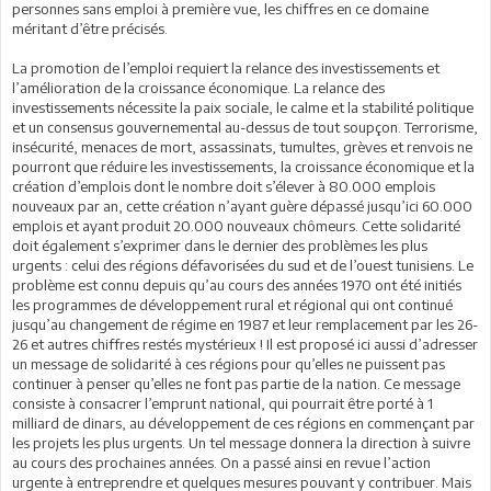
personnes sans emploi à première vue, les chiffres en ce domaine
méritant d’être précisés.
La promotion de l’emploi requiert la relance des investissements et
l’amélioration de la croissance économique. La relance des
investissements nécessite la paix sociale, le calme et la stabilité politique
et un consensus gouvernemental au-dessus de tout soupçon. Terrorisme,
insécurité, menaces de mort, assassinats, tumultes, grèves et renvois ne
pourront que réduire les investissements, la croissance économique et la
création d’emplois dont le nombre doit s’élever à 80.000 emplois
nouveaux par an, cette création n’ayant guère dépassé jusqu’ici 60.000
emplois et ayant produit 20.000 nouveaux chômeurs. Cette solidarité
doit également s’exprimer dans le dernier des problèmes les plus
urgents : celui des régions défavorisées du sud et de l’ouest tunisiens. Le
problème est connu depuis qu’au cours des années 1970 ont été initiés
les programmes de développement rural et régional qui ont continué
jusqu’au changement de régime en 1987 et leur remplacement par les 26-
26 et autres chiffres restés mystérieux ! Il est proposé ici aussi d’adresser
un message de solidarité à ces régions pour qu’elles ne puissent pas
continuer à penser qu’elles ne font pas partie de la nation. Ce message
consiste à consacrer l’emprunt national, qui pourrait être porté à 1
milliard de dinars, au développement de ces régions en commençant par
les projets les plus urgents. Un tel message donnera la direction à suivre
au cours des prochaines années. On a passé ainsi en revue l’action
urgente à entreprendre et quelques mesures pouvant y contribuer. Mais