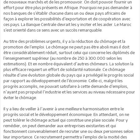
de nouveaux marchés et de les promouvoir. On doit pouvoir fournir un
effort pour être plus présents en Afrique. Pourquoi ne pas demander à
nos banques de s’établir chacune dans un ou deux pays africains de
façon à explorer les possibilités d’exportation et de coopération avec
ces pays. La Banque Centrale devrait les y inciter et les aider. Le Maroc
s’est orienté dans ce sens avec un succès remarquable.
Au titre des problèmes urgents, il y a la réduction du chômage et la
promotion de l’emploi. Le chômage ne peut pas être aboli mais il doit
être considérablement réduit, surtout celui qui concerne les diplômés de
l’enseignement supérieur (au nombre de 250 à 300.000 selon les
estimations). Et en nombre équivalent d’autres chômeurs. La solution la
plus efficace requiert un effort de solidarité nationale. Ce chômage
résulte d’une évolution globale du pays qui a privilégié le progrès social
par rapport au développement de l’économie. Celle-ci, malgré les
progrès accomplis, ne pouvait satisfaire à cette demande d’emplois,
n’ayant pas propulsé l’industrie et les services au niveau nécessaire pour
éviter le chômage.
Il y a lieu de veiller à l’avenir à une meilleure harmonisation entre le
progrès social et le développement économique. En attendant, on ne
peut tolérer le chômage actuel qui constitue une plaie sociale. Pour y
remédier, on peut demander aux entreprises existantes et qui
fonctionnent convenablement de recruter une ou deux personnes selon
leur importance. Ce recrutement permettra l’emploi de la moitié des