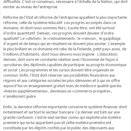
difficultés. C’est ce consensus, nécessaire à l’échelle de la Nation, qui doit
exister au niveau de l’entreprise.
Réforme de l’Etat et réforme de l’entreprise appellent la plus importante
réforme, celle du système éducatif. Les progrès accomplis dans ce
domaine, et dont nous sommes fiers, à juste titre, ont été surtout
d’ordre quantitatif. Demain, ces progrès doivent devenir d’ordre
qualitatif. Le «déchet», le «redoublement», le «renvoi», le gaspillage
d’argent et de temps qui en résultent ne doivent plus exister. L’exemple
le plus brillant en ce domaine est celui de la Finlande, petit pays aussi, de
5 millions d’habitants, dont nous devons nous inspirer. L’éducation,
demain, doit vivre en constante relation avec l’économie de façon à
«produire» des diplômés capables de participer au progrès économique
et social. Les programmes et les cursus doivent être organisés en
commun. Enfin, l’Etat doit réserver ses possibilités financières aux
régions et aux catégories sociales les plus démunies et à qui on offre
aujourd’hui un enseignement gratuit mais de médiocre qualité que les
«heures supplémentaires», devenues un «commerce prospère»,
n’améliorent guère.
Enfin, la dernière réforme importante concerne le système financier dont
notamment et surtout le secteur bancaire. Ce dernier est bâti sur une
grande confusion: c’est le seul secteur connu qui exploite une matière
première qui ne lui appartient pas et cette matière première est
constituée par les dépôts confiés par le public des déposants aux