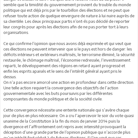
semble que la timidité du gouvernement provient du trouble du monde
politique qui est déjà pris par le tourbillon des élections et ne peut que
refuser toute action de quelque envergure de nature à lui nuire auprès de
sa clientèle. Les deux principaux partis n’ont-ils pas décidé de reporter
leur congrès pour après les élections afin de ne pas porter tort à leurs
organisations.
Ce qui confirme l’opinion que nous avons déjà exprimée et qui veut que
ces élections ne peuvent intervenir que si le pays est hors de danger: les
déficits intérieurs et extérieurs maîtrisés, le terrorisme éliminé, la sécurité
restaurée, le chômage maîtrisé, l’économie redressée, l’investissement
reparti, le développement des régions en retard ayant progressé et
enfin les esprits apaisés et le sens de l’intérêt général ayant pris le
dessus.
On n’a pas encore amorcé une action en profondeur dans cette direction.
Une telle action requiert la convergence des objectifs de l’action
gouvernementale avec les buts poursuivis par les différentes
composantes du monde politique et de la société civile.
Cette convergence nécessite une entente nationale qui s’avère chaque
jour de plus en plus nécessaire. On a cru l’apercevoir le soir du vote quasi
unanime de la Constitution à la fin du mois de janvier 2014 puis la
divergence et l’affrontement ont repris avec intensité provoquant la
déception d’une grande partie de l’opinion publique qui n’accorde plus
qu’un intérêt fort réduit à de futures élections. Si l’on veut que ces