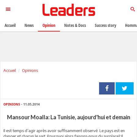
Accueil
News
Opinion
Notes & Docs
Success story
Homma
Accueil
Opinions
OPINIONS
- 11.05.2014
Mansour Moalla: La Tunisie, aujourd'hui et demain
Il est temps d’agir après avoir suffisamment observé. Le pays est en
danger et chacun le sait. Pourquoi alors faisons-nous du surplace? Il