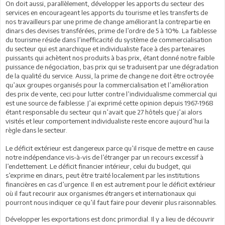
On doit aussi, parallèlement, développer les apports du secteur des
services en encourageant les apports du tourisme et les transferts de
nos travailleurs par une prime de change améliorant la contrepartie en
dinars des devises transférées, prime de l’ordre de 5 à 10%. La faiblesse
du tourisme réside dans l’inefficacité du système de commercialisation
du secteur qui est anarchique et individualiste face à des partenaires
puissants qui achètent nos produits à bas prix, étant donné notre faible
puissance de négociation, bas prix qui se traduisent par une dégradation
de la qualité du service. Aussi, la prime de change ne doit être octroyée
qu’aux groupes organisés pour la commercialisation et l’amélioration
des prix de vente, ceci pour lutter contre l’individualisme commercial qui
est une source de faiblesse. J’ai exprimé cette opinion depuis 1967-1968
étant responsable du secteur qui n’avait que 27 hôtels que j’ai alors
visités et leur comportement individualiste reste encore aujourd’hui la
règle dans le secteur.
Le déficit extérieur est dangereux parce qu’il risque de mettre en cause
notre indépendance vis-à-vis de l’étranger par un recours excessif à
l’endettement. Le déficit financier intérieur, celui du budget, qui
s’exprime en dinars, peut être traité localement par les institutions
financières en cas d’urgence. Il en est autrement pour le déficit extérieur
où il faut recourir aux organismes étrangers et internationaux qui
pourront nous indiquer ce qu’il faut faire pour devenir plus raisonnables.
Développer les exportations est donc primordial. Il y a lieu de découvrir