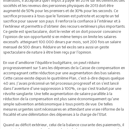
intentions, il acceptera que l’impôt à payer en 2014 sur les bénéfices des
sociétés et les revenus des personnes physiques de 2013 doit être
augmenté de 50% pour les premiers et de 30% pour les seconds. Ce
sacrifice prouvera à tous que le Tunisien est patriote et accepte un tel
sacrifice pour sauver son pays. Il renforce la confiance à l’intérieur et à
l’extérieur et permettra d’obtenir des recours extérieurs plus importants.
Ce geste est spectaculaire, doit le rester et on doit pouvoir convaincre
l’opinion de son opportunité si en même temps on limite les salaires
excessifs atteignant 100.000 dinars par mois, soit 200 fois un salaire
mensuel de 500 dinars. Réduire un tel excès sera aussi un geste
spectaculaire de nature à être bien reçu par l’opinion.
En vue d’améliorer l’équilibre budgétaire, on peut réduire
progressivement sur 5 ans les dépenses de la Caisse de compensation en
accompagnant cette réduction par une augmentation des bas salaires.
Cette caisse existe depuis le quatrième Plan, c’est-à-dire depuis quelque
40 ans. J’avais préconisé un tel processus progressif et on s’est lancé
dans l’aventure d’une suppression à 100%, ce qui s’est traduit par une
révolte sanglante. Une telle augmentation de salaire parallèle à la
réduction de la compensation est plus saine économiquement qu’une
simple subvention antiéconomique à tous points de vue. De telles
mesures urgentes sont nécessaires en attendant une vraie réforme de la
fiscalité et une délimitation des dépenses à la charge de l’Etat.
Quand au déficit extérieur, celui de la balance courante des paiements, il