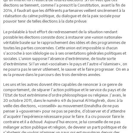
élections se tiennent, comme l’a prescrit la Constitution, avant la fin de
2014, il faudrait que les différents partenaires veillent sincèrement à la
réalisation du calme politique, du dialogue et de la paix sociale pour
pouvoir tenir de telles élections à la date prévue.
Le préalable à tout effort de redressement de la situation rendant
possible les élections consiste donc à instaurer une «union nationale»
véritable basée sur le rapprochement des idées et des programmes de
toutes les parties concernées. Cette union est impossible si chacun
s’accroche à son idéologie ou à ses orientations générales politiques et
sociales. L’union suppose l’absence d’extrémisme, de toute sorte
d’extrémisme. Si l’un veut «socialiser» le pays et l’autre «l’islamiser», on
ne pourra pas le servir utilement, le sauver et le faire progresser. On en a
eu la preuve dans le parcours des trois dernières années.
Les uns et les autres doivent être capables de renoncer à ce genre de
comportement, de séparer l’action politique et le service du pays et de
l’Etat de tout extrémisme d’ordre philosophique ou religieux. J’avais, le
20 octobre 2011, dans le numéro 49 du Journal Al Maghreb, donc à la
veille des élections, «conseillé» au mouvement Ennahdha de ne pas
penser à «gouverner» pour ne pas se perdre, d’observer et d’attendre
d’acquérir l’expérience nécessaire pour le faire. Il a cru pouvoir faire le
contraire et il a échoué. Aujourd’hui encore, je lui conseille de ne pas
mélanger action publique et religion, de devenir un parti politique et de
s’abstenir de vouloir islamiser un pays qui est musulman depuis des