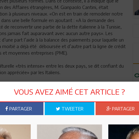
evêt plusieurs formes. Dans ce contexte, il a indiqué que le
en des Affaires étrangères, M. Gianpaolo Cantini, était
ion à plusieurs niveaux. «On est en train de remodeler notre
 dans une belle formule en ajoutant : «A la demande des
é de reconvertir une partie de la dette italienne à la Tunisie,
ions jamais fait auparavant avec aucun autre pays». Les
 d’une part l’aide à la balance des paiements pour laquelle un
 moitié a déjà été déboursée et d’autre part la ligne de crédit
es et moyennes entreprises (PME).
lturelle «très intense» entre les deux pays, se dit confiant du
ion appréciée» par les Italiens.
bassadeur De Cardona estime le nombre de Tunisiens dans la
VOUS AVEZ AIMÉ CET ARTICLE ?
tuation irrégulière. Les Tunisiens présents surtout en Sicile
l’impasse sur l’invasion de l’île de Lampedusa par plus de 25
PARTAGER
TWEETER
PARTAGER
c l’Union européenne, le diplomate a dit que son pays a
tances de Bruxelles. «Nous sommes votre avocat le plus