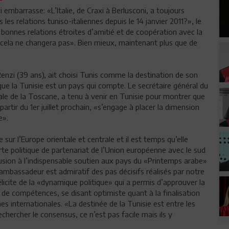
i embarrasse: «L’Italie, de Craxi à Berlusconi, a toujours
es relations tuniso-italiennes depuis le 14 janvier 2011?», le
onnes relations étroites d’amitié et de coopération avec la
et cela ne changera pas». Bien mieux, maintenant plus que de
 Renzi (39 ans), ait choisi Tunis comme la destination de son
e la Tunisie est un pays qui compte. Le secrétaire général du
ale de la Toscane, a tenu à venir en Tunisie pour montrer que
partir du 1er juillet prochain, «s’engage à placer la dimension
e».
 sur l’Europe orientale et centrale et il est temps qu’elle
orte politique de partenariat de l’Union européenne avec le sud
lusion à l’indispensable soutien aux pays du «Printemps arabe»
 L’ambassadeur est admiratif des pas décisifs réalisés par notre
félicite de la «dynamique politique» qui a permis d’approuver la
de compétences, se disant optimiste quant à la finalisation
s internationales. «La destinée de la Tunisie est entre les
chercher le consensus, ce n’est pas facile mais ils y