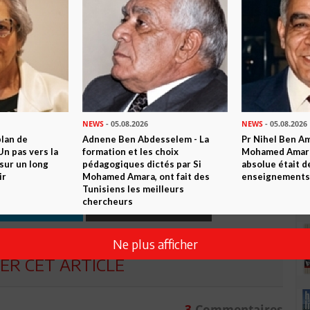
 pour que la Tunisie ait la place qu’elle mérite dans la
européenne à Tunis est très dynamique, indique-t-il, mais nous
exe administration de Bruxelles».
Raouf Ben Rejeb
NEWS
- 05.08.2026
NEWS
- 05.08.2026
n ami
Imprimer
plan de
Adnene Ben Abdesselem - La
Pr Nihel Ben Am
n pas vers la
formation et les choix
Mohamed Amara:
sur un long
pédagogiques dictés par Si
absolue était d
 ? PARTAGEZ-LE AVEC VOS AMIS !
ir
Mohamed Amara, ont fait des
enseignements 
Tunisiens les meilleurs
chercheurs
TWEETER
ABONNEZ-VOUS
Ne plus afficher
R CET ARTICLE
3
Commentaires