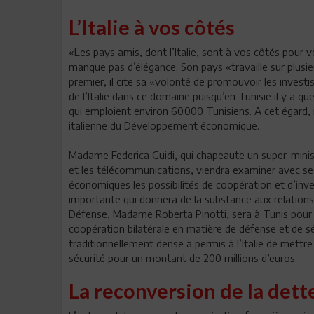
L’Italie à vos côtés
«Les pays amis, dont l’Italie, sont à vos côtés pour v
manque pas d’élégance. Son pays «travaille sur plusi
premier, il cite sa «volonté de promouvoir les investis
de l’Italie dans ce domaine puisqu’en Tunisie il y a q
qui emploient environ 60.000 Tunisiens. A cet égard, i
italienne du Développement économique.
Madame Federica Guidi, qui chapeaute un super-minist
et les télécommunications, viendra examiner avec se
économiques les possibilités de coopération et d’invest
importante qui donnera de la substance aux relations e
Défense, Madame Roberta Pinotti, sera à Tunis pour 
coopération bilatérale en matière de défense et de sé
traditionnellement dense a permis à l’Italie de mettre
sécurité pour un montant de 200 millions d’euros.
La reconversion de la dett