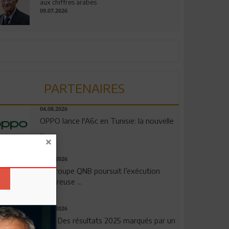
aux chiffres arabes
09.07.2026
PARTENAIRES
04.08.2026
OPPO lance l'A6c en Tunisie: la nouvelle
...
29.07.2026
Le Groupe QNB poursuit l’exécution
rigoureuse ...
29.07.2026
TSB: Des résultats 2025 marqués par un