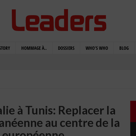
STORY
HOMMAGE À..
DOSSIERS
WHO'S WHO
BLOG
lie à Tunis: Replacer la
anéenne au centre de la
e européenne