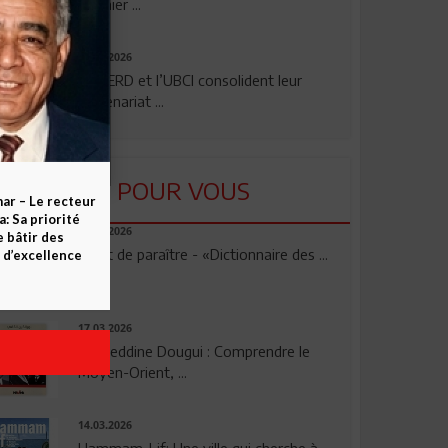
premier ...
24.07.2026
La BERD et l’UBCI consolident leur
partenariat ...
LU POUR VOUS
ar – Le recteur
 Sa priorité
23.04.2026
e bâtir des
Vient de paraître - «Dictionnaire des ...
d’excellence
17.03.2026
Noureddine Dougui : Comprendre le
Moyen-Orient, ...
14.03.2026