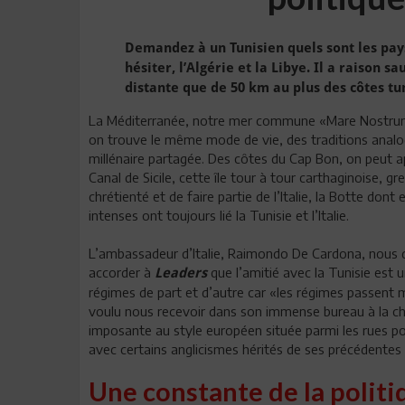
Demandez à un Tunisien quels sont les pays
hésiter, l’Algérie et la Libye. Il a raison sa
distante que de 50 km au plus des côtes tu
La Méditerranée, notre mer commune «Mare Nostrum»,
on trouve le même mode de vie, des traditions analog
millénaire partagée. Des côtes du Cap Bon, on peut ape
Canal de Sicile, cette île tour à tour carthaginoise, g
chrétienté et de faire partie de l’Italie, la Botte dont
intenses ont toujours lié la Tunisie et l’Italie.
L’ambassadeur d’Italie, Raimondo De Cardona, nous dit
accorder à
que l’amitié avec la Tunisie est 
Leaders
régimes de part et d’autre car «les régimes passent 
voulu nous recevoir dans son immense bureau à la cha
imposante au style européen située parmi les rues pop
avec certains anglicismes hérités de ses précédentes
Une constante de la politi