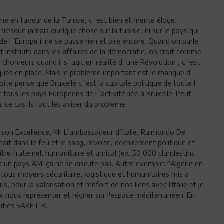
e en faveur de la Tunisie, c´est bien et merite éloge.
Presque jamais quelque chose sur la tunisie, ni sur le pays qui
e l´Europe il ne se passe rien et pire encore. Quand on parle
nt instruits dans les affaires de la démocratie, on croit comme
x chomeurs quand il s´agit en réalité d´une Révolution , c´est
iques en place. Mais le probleme important est le manque d
i je pense que Bruxelle c´est la capitale politique de toute l
ous les pays Europeens de l´activité liée á Bruxelle. Peut
 ce cas ils faut les aviser du probleme.
 son Excellence, Mr L’ambassadeur d’Italie, Raimondo De
t dans le feu et le sang, révolte, déchirement politique et
titre fraternel, humanitaire et amical (ex. 50 000 clandestins
 est un pays AMI ça ne se discute pas. Autre exemple: l'Algérie en
s, tous moyens sécuritaire, logistique et humanitaires mis à
us, pour la valorisation et renfort de nos liens avec l'Italie et je
x nous représenter et régner sur l'espace méditerranéen. En
mitiés SAKET B.