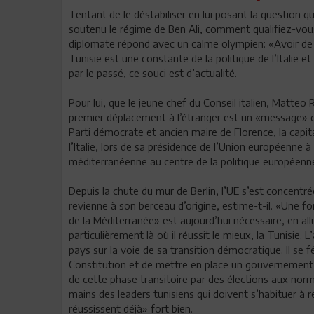
Tentant de le déstabiliser en lui posant la question qu
soutenu le régime de Ben Ali, comment qualifiez-vous l
diplomate répond avec un calme olympien: «Avoir de b
Tunisie est une constante de la politique de l’Italie 
par le passé, ce souci est d’actualité.
Pour lui, que le jeune chef du Conseil italien, Matteo
premier déplacement à l’étranger est un «message» qu
Parti démocrate et ancien maire de Florence, la capit
l’Italie, lors de sa présidence de l’Union européenne à 
méditerranéenne au centre de la politique européenn
Depuis la chute du mur de Berlin, l’UE s’est concentrée
revienne à son berceau d’origine, estime-t-il. «Une f
de la Méditerranée» est aujourd’hui nécessaire, en al
particulièrement là où il réussit le mieux, la Tunisie.
pays sur la voie de sa transition démocratique. Il se 
Constitution et de mettre en place un gouvernement 
de cette phase transitoire par des élections aux norme
mains des leaders tunisiens qui doivent s’habituer à re
réussissent déjà» fort bien.