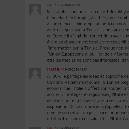
T.B.
- 10-05-2014 23:22
Mr. l´ambassadeur fait un effort de lobbysm
Cependant en Europe , á la télé, on ne voit 
a commence le pintemps arabe. Ici du nord d
avec des gens sur la Tunisie ils ne paraisse
en Europe il s´agit de trouver du travail au
á dire un changement total de forces polit
´information sur la Tunisie, Presque rien. Mo
´Union Européenne d´où l´on doit informer t
être les medias ne sont pas interessés, dans
SAKET B.
- 11-05-2014 12:31
A 100% je partage les idées et approche de
Cardona. Récemment quand la Tunisie baignai
économique, l'Italie a offert son soutien à 
accueillis, protégés et régularisés). l'Italie
décennie noire, a trouvé l'Italie à ses coté
disposition. De ce qui précède, j'appelle à to
rêve de son retour en puissance, pour mieu
effet notre chemin du salut c'est l'Italie. A
T.B.
- 11-05-2014 23:27