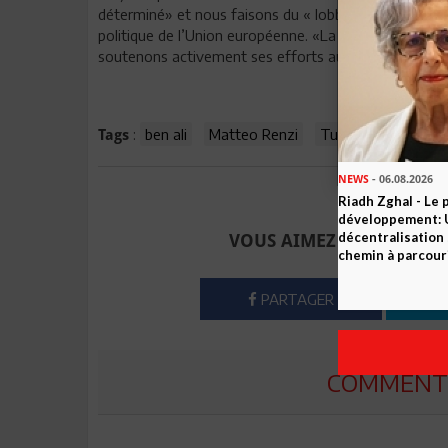
déterminé» et nous faisons du « lobbying » à Bruxelles
politique de l’Union européenne. «La représentation 
soutenons activement ses efforts auprès de la compl
:
ben ali
Matteo Renzi
Tunisie
Tags
NEWS
- 06.08.2026
Envoyer à u
Riadh Zghal - Le 
développement: U
décentralisation 
VOUS AIMEZ CET ARTICLE
chemin à parcour
PARTAGER
COMMENTE