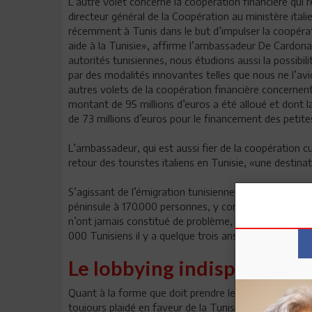
L’autre volet concerne la coopération financière qui r
directeur général de la Coopération au ministère itali
récemment à Tunis dans le but d’impulser la coopérat
aide à la Tunisie», affirme l’ambassadeur De Cardona
autorités tunisiennes, nous étudions aussi la possibilit
par des modalités innovantes telles que nous ne l’av
autres volets de la coopération financière concernent
montant de 95 millions d’euros a été alloué et dont la
de 73 millions d’euros pour le financement des petit
L’ambassadeur, qui est aussi fier de la coopération cu
retour des touristes italiens en Tunisie, «une destinat
S’agissant de l’émigration tunisienne en Italie, l’am
péninsule à 170.000 personnes, y compris 35 000 en si
n’ont jamais constitué de problème, dit-il, en faisant 
000 Tunisiens il y a quelque trois ans.
Le lobbying indispensable
Quant à la forme que doit prendre le partenariat ave
toujours plaidé en faveur de la Tunisie dans les ins