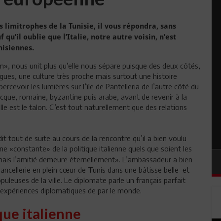
 limitrophes de la Tunisie, il vous répondra, sans
uf qu’il oublie que l’Italie, notre autre voisin, n’est
nisiennes.
 nous unit plus qu’elle nous sépare puisque des deux côtés,
ues, une culture très proche mais surtout une histoire
rcevoir les lumières sur l’île de Pantelleria de l’autre côté du
recque, romaine, byzantine puis arabe, avant de revenir à la
 elle est le talon. C’est tout naturellement que des relations
 tout de suite au cours de la rencontre qu’il a bien voulu
une «constante» de la politique italienne quels que soient les
mais l’amitié demeure éternellement». L’ambassadeur a bien
ncellerie en plein cœur de Tunis dans une bâtisse belle et
uleuses de la ville. Le diplomate parle un français parfait
 expériences diplomatiques de par le monde.
que italienne