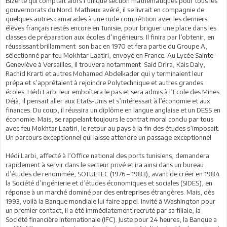
Bizerte qui comptait alors l’unique section mathématiques pour tous les
gouvernorats du Nord. Matheux avéré, il se livrait en compagnie de
quelques autres camarades à une rude compétition avec les derniers
élèves français restés encore en Tunisie, pour briguer une place dans les
classes de préparation aux écoles d’ingénieurs. Il finira par l’obtenir, en
réussissant brillamment son bac en 1970 et fera partie du Groupe A,
sélectionné par feu Mokhtar Laatiri, envoyé en France. Au Lycée Sainte-
Geneviève à Versailles, il trouvera notamment Said Drira, Kais Daly,
Rachid Krarti et autres Mohamed Abdelkader qui y terminaient leur
prépa et s’apprêtaient à rejoindre Polytechnique et autres grandes
écoles. Hédi Larbi leur emboîtera le pas et sera admis à l’Ecole des Mines.
Déjà, il pensait aller aux Etats-Unis et s’intéressait à l’économie et aux
finances. Du coup, il réussira un diplôme en langue anglaise et un DESS en
économie. Mais, se rappelant toujours le contrat moral conclu par tous
avec feu Mokhtar Laatiri, le retour au pays à la fin des études s’imposait.
Un parcours exceptionnel qui laisse attendre un passage exceptionnel
Hédi Larbi, affecté à l’Office national des ports tunisiens, demandera
rapidement à servir dans le secteur privé et ira ainsi dans un bureau
d’études de renommée, SOTUETEC (1976 – 1983), avant de créer en 1984
la Société d’ingénierie et d’études économiques et sociales (SIDES), en
réponse à un marché dominé par des entreprises étrangères. Mais, dès
1993, voilà la Banque mondiale lui faire appel. Invité à Washington pour
un premier contact, il a été immédiatement recruté par sa filiale, la
Société financière internationale (IFC). Juste pour 24 heures, la Banque a