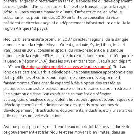
préféré l’engager directement en tant que spécialiste du développement
et de la gestion d’infrastructure urbaine et de transport, pour la région
Afrique. Il sera ensuite manager d’unité d’infrastructure en Afrique
subsaharienne, pour finir dès 2000 en tant que conseiller du vice-
président et directeur adjoint du département infrastructure de toute la
région Afrique (42 pays).
Hédi Larbi sera ensuite promu en 2007 directeur régional de la Banque
mondiale pour la région Moyen-Orient (Jordanie, Syrie, Liban, Irak et
Iran), puis en 2012, conseiller spécial du vice-président de la Banque
mondiale de la région MENA, chargé du repositionnement stratégique de
la Banque (région MENA) dans les pays en transition, jusqu’à son départ
au Yémen (
lire biographie complète sur www.leaders.com.tn
). Tout au
long de sa carrière, Larbi a développé une connaissance approfondie des
défis politiques et socioéconomiques des pays en développement,
faisant montre d’une grande capacité à développer des stratégies
pratiques et contextuelles pour accélérer la croissance ou pour redresser
une situation de crise. Son expérience en matière de réflexion
stratégique, d’analyse des problématiques politiques et économiques de
développement0 et d’administration des grands programmes de
développement (infrastructure, équipements, industrie, etc.) lui sera très
utile dans ses nouvelles fonctions.
Avec un pareil parcours, on attend beaucoup de lui. Même si la durée de
ce gouvernement est très réduite et ses moyens bien limités, dans un