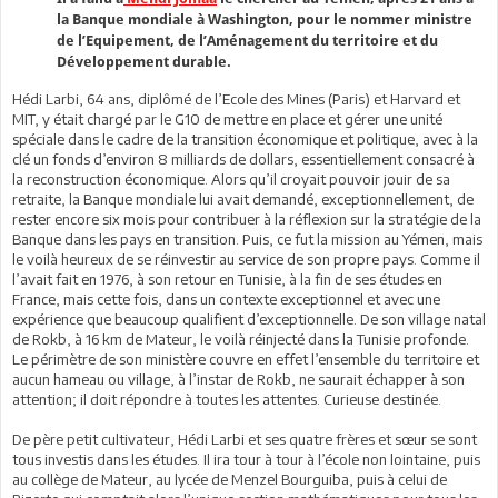
la Banque mondiale à Washington, pour le nommer ministre
de l’Equipement, de l’Aménagement du territoire et du
Développement durable.
Hédi Larbi, 64 ans, diplômé de l’Ecole des Mines (Paris) et Harvard et
MIT, y était chargé par le G10 de mettre en place et gérer une unité
spéciale dans le cadre de la transition économique et politique, avec à la
clé un fonds d’environ 8 milliards de dollars, essentiellement consacré à
la reconstruction économique. Alors qu’il croyait pouvoir jouir de sa
retraite, la Banque mondiale lui avait demandé, exceptionnellement, de
rester encore six mois pour contribuer à la réflexion sur la stratégie de la
Banque dans les pays en transition. Puis, ce fut la mission au Yémen, mais
le voilà heureux de se réinvestir au service de son propre pays. Comme il
l’avait fait en 1976, à son retour en Tunisie, à la fin de ses études en
France, mais cette fois, dans un contexte exceptionnel et avec une
expérience que beaucoup qualifient d’exceptionnelle. De son village natal
de Rokb, à 16 km de Mateur, le voilà réinjecté dans la Tunisie profonde.
Le périmètre de son ministère couvre en effet l’ensemble du territoire et
aucun hameau ou village, à l’instar de Rokb, ne saurait échapper à son
attention; il doit répondre à toutes les attentes. Curieuse destinée.
De père petit cultivateur, Hédi Larbi et ses quatre frères et sœur se sont
tous investis dans les études. Il ira tour à tour à l’école non lointaine, puis
au collège de Mateur, au lycée de Menzel Bourguiba, puis à celui de