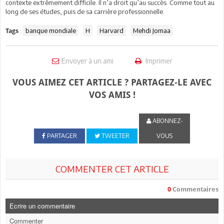
contexte extrêmement difficile. Il n’a droit qu’au succès. Comme tout au
long de ses études, puis de sa carrière professionnelle.
:
banque mondiale
H
Harvard
Mehdi Jomaa
Tags
Envoyer à un ami
Imprimer
VOUS AIMEZ CET ARTICLE ? PARTAGEZ-LE AVEC
VOS AMIS !
ABONNEZ-
PARTAGER
TWEETER
VOUS
COMMENTER CET ARTICLE
0
Commentaires
Ecrire un commentaire
Commenter