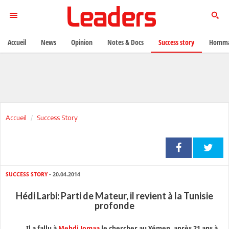
Accueil
News
Opinion
Notes & Docs
Success story
Homma
Accueil
Success Story
SUCCESS STORY
- 20.04.2014
Hédi Larbi: Parti de Mateur, il revient à la Tunisie
profonde
Il a fallu à
Mehdi Jomaa
le chercher au Yémen, après 21 ans à