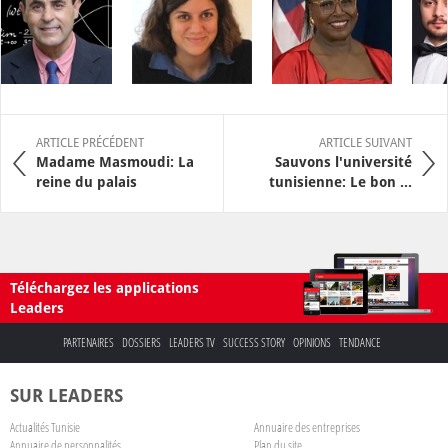
ARTICLE PRÉCÉDENT
ARTICLE SUIVANT
Madame Masmoudi: La
Sauvons l'université
reine du palais
tunisienne: Le bon ...
Téléchargez les applications
Leaders
PARTENAIRES
DOSSIERS
LEADERS TV
SUCCESS STORY
OPINIONS
TENDANCE
SUR LEADERS
Actualités Tunisie
Annuaire des entreprises
Annuaire de personnalités
Plan du site