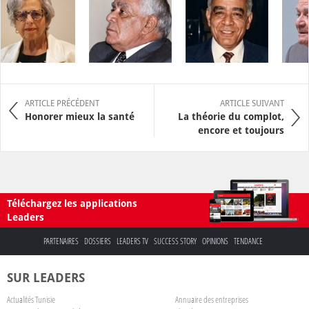
ARTICLE PRÉCÉDENT
ARTICLE SUIVANT
Honorer mieux la santé
La théorie du complot,
encore et toujours
Téléchargez les applications
Leaders
PARTENAIRES
DOSSIERS
LEADERS TV
SUCCESS STORY
OPINIONS
TENDANCE
SUR LEADERS
Actualités Tunisie
Annuaire des entreprises