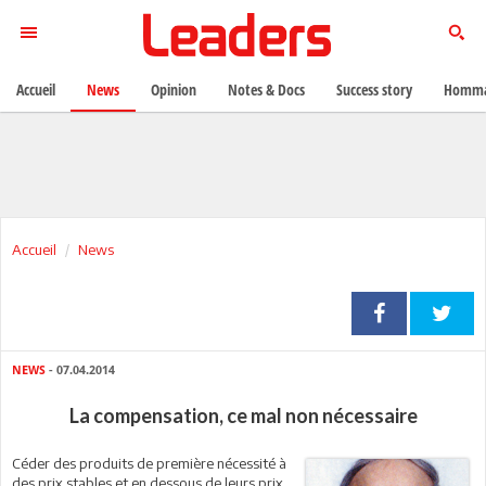
Accueil
News
Opinion
Notes & Docs
Success story
Homma
Accueil
News
NEWS
- 07.04.2014
La compensation, ce mal non nécessaire
Céder des produits de première nécessité à
des prix stables et en dessous de leurs prix