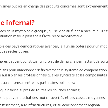
anismes publics en charge des produits concernés sont extrêmement dif
e infernal?
es de la mythologie grecque, qui se vide au fur et à mesure qu’il est
ituation mais le passage à l’acte reste hypothétique.
mble des pays démocratiques avancés, la Tunisie optera pour un modèl
t des règles du jeu.
i-après peuvent constituer un projet de démarche permettant de sortir
cinq ans pour abandonner définitivement le système de compensation. 
aussi bien les professionnels que les syndicats et les composantes de
t au consensus entre les partenaires politiques;
e haleine auprès de toutes les couches sociales;
er le pouvoir d’achat des moins favorisés et des classes moyennes.
estissement, aux infrastructures, et au développement régional.