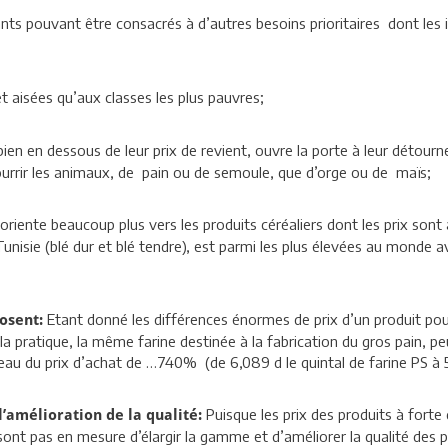
ants pouvant être consacrés à d’autres besoins prioritaires dont les 
t aisées qu’aux classes les plus pauvres;
ien en dessous de leur prix de revient, ouvre la porte à leur détourn
ourrir les animaux, de pain ou de semoule, que d’orge ou de maïs;
iente beaucoup plus vers les produits céréaliers dont les prix sont
unisie (blé dur et blé tendre), est parmi les plus élevées au monde a
Etant donné les différences énormes de prix d’un produit pour
 osent:
 pratique, la même farine destinée à la fabrication du gros pain, peu
eau du prix d’achat de …740% (de 6,089 d le quintal de farine PS à 51
Puisque les prix des produits à forte
l’amélioration de la qualité:
sont pas en mesure d’élargir la gamme et d’améliorer la qualité des p