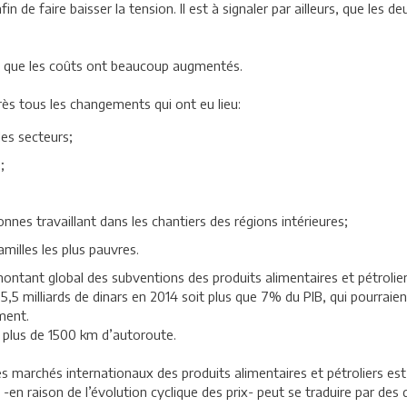
in de faire baisser la tension. Il est à signaler par ailleurs, que les 
rs que les coûts ont beaucoup augmentés.
rès tous les changements qui ont eu lieu:
es secteurs;
;
es travaillant dans les chantiers des régions intérieures;
illes les plus pauvres.
ontant global des subventions des produits alimentaires et pétroliers
de 5,5 milliards de dinars en 2014 soit plus que 7% du PIB, qui pourraie
ment.
r plus de 1500 km d’autoroute.
 sur les marchés internationaux des produits alimentaires et pétroliers
-en raison de l’évolution cyclique des prix- peut se traduire par des 