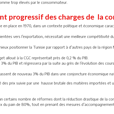
comme trop élevés par le consommateur.
nt progressif des charges de la c
en place en 1970, dans un contexte politique et économique caracté
entées vers l’exportation, nécessitait une meilleure compétitivité du 
ux positionner la Tunisie par rapport à d’autres pays de la région M
et alloué à la CGC représentait près de 0,2 % du PIB.
% du PIB et régressera par la suite au grès de l’évolution des cour
passent de nouveau 3% du PIB dans une conjoncture économique nati
lité des prix suivie par une hausse brutale des matières importées e
n certains nombre de réformes dont la réduction drastique de la c
rix du pain de 80%, tout en prenant des mesures d’accompagnement p