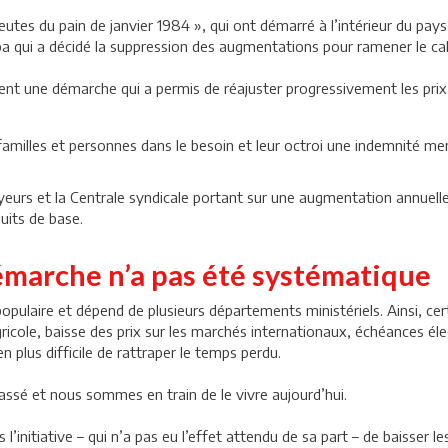
émeutes du pain de janvier 1984 », qui ont démarré à l’intérieur du pa
uiba qui a décidé la suppression des augmentations pour ramener le ca
ptent une démarche qui a permis de réajuster progressivement les pr
s familles et personnes dans le besoin et leur octroi une indemnité 
urs et la Centrale syndicale portant sur une augmentation annuelle 
uits de base.
démarche n’a pas été systématique
populaire et dépend de plusieurs départements ministériels. Ainsi, c
ricole, baisse des prix sur les marchés internationaux, échéances éle
en plus difficile de rattraper le temps perdu.
passé et nous sommes en train de le vivre aujourd’hui.
’initiative – qui n’a pas eu l’effet attendu de sa part – de baisser les