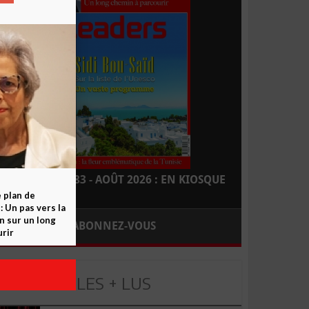
LEADERS N° 183 - AOÛT 2026 : EN KIOSQUE
e plan de
 Un pas vers la
n sur un long
ABONNEZ-VOUS
rir
LES + LUS