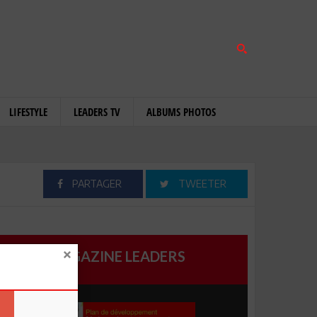
LIFESTYLE
LEADERS TV
ALBUMS PHOTOS
PARTAGER
TWEETER
MAGAZINE LEADERS