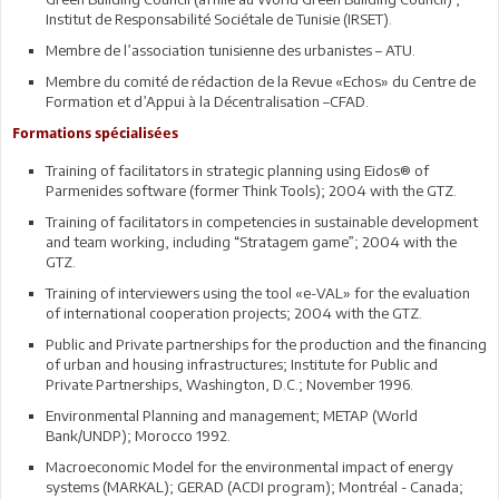
Institut de Responsabilité Sociétale de Tunisie (IRSET).
Membre de l’association tunisienne des urbanistes – ATU.
Membre du comité de rédaction de la Revue «Echos» du Centre de
Formation et d’Appui à la Décentralisation –CFAD.
Formations spécialisées
Training of facilitators in strategic planning using Eidos® of
Parmenides software (former Think Tools); 2004 with the GTZ.
Training of facilitators in competencies in sustainable development
and team working, including “Stratagem game”; 2004 with the
GTZ.
Training of interviewers using the tool «e-VAL» for the evaluation
of international cooperation projects; 2004 with the GTZ.
Public and Private partnerships for the production and the financing
of urban and housing infrastructures; Institute for Public and
Private Partnerships, Washington, D.C.; November 1996.
Environmental Planning and management; METAP (World
Bank/UNDP); Morocco 1992.
Macroeconomic Model for the environmental impact of energy
systems (MARKAL); GERAD (ACDI program); Montréal - Canada;