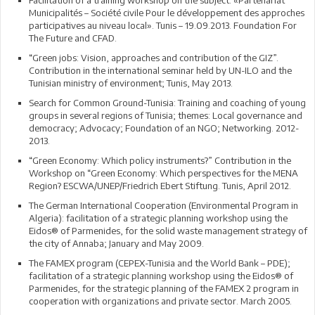
Facilitation of a training workshop on the subject: «Partenariat
Municipalités – Société civile Pour le développement des approches
participatives au niveau local». Tunis – 19.09.2013. Foundation For
The Future and CFAD.
“Green jobs: Vision, approaches and contribution of the GIZ”.
Contribution in the international seminar held by UN-ILO and the
Tunisian ministry of environment; Tunis, May 2013.
Search for Common Ground-Tunisia: Training and coaching of young
groups in several regions of Tunisia; themes: Local governance and
democracy; Advocacy; Foundation of an NGO; Networking. 2012-
2013.
“Green Economy: Which policy instruments?” Contribution in the
Workshop on “Green Economy: Which perspectives for the MENA
Region? ESCWA/UNEP/Friedrich Ebert Stiftung. Tunis, April 2012.
The German International Cooperation (Environmental Program in
Algeria): facilitation of a strategic planning workshop using the
Eidos® of Parmenides, for the solid waste management strategy of
the city of Annaba; January and May 2009.
The FAMEX program (CEPEX-Tunisia and the World Bank – PDE);
facilitation of a strategic planning workshop using the Eidos® of
Parmenides, for the strategic planning of the FAMEX 2 program in
cooperation with organizations and private sector. March 2005.