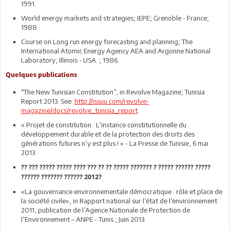
1991.
World energy markets and strategies; IEPE; Grenoble - France;
1988.
Course on Long run energy forecasting and planning; The
International Atomic Energy Agency AEA and Argonne National
Laboratory; Illinois - USA. ; 1986.
Quelques publications
“The New Tunisian Constitution”, in Revolve Magazine; Tunisia
Report 2013. See:
http://issuu.com/revolve-
magazine/docs/revolve_tunisia_report
.
« Projet de constitution : L’instance constitutionnelle du
développement durable et de la protection des droits des
générations futures n’y est plus ! » - La Presse de Tunisie, 6 mai
2013.
?? ??? ????? ????? ???? ??? ?? ?? ????? ??????? ? ????? ?????? ?????
?????? ??????? ?????? 2012?
«La gouvernance environnementale démocratique : rôle et place de
la société civile», in Rapport national sur l’état de l’environnement
2011, publication de l’Agence Nationale de Protection de
l’Environnement – ANPE - Tunis ; Juin 2013.