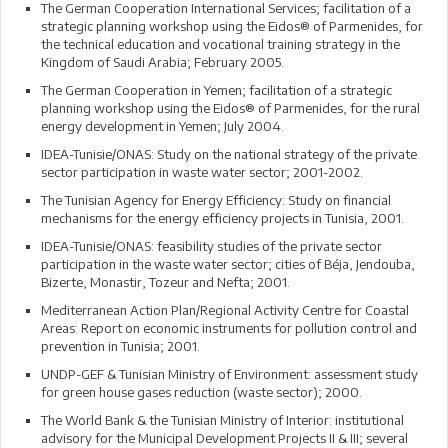
The German Cooperation International Services; facilitation of a
strategic planning workshop using the Eidos® of Parmenides, for
the technical education and vocational training strategy in the
Kingdom of Saudi Arabia; February 2005.
The German Cooperation in Yemen; facilitation of a strategic
planning workshop using the Eidos® of Parmenides, for the rural
energy development in Yemen; July 2004.
IDEA-Tunisie/ONAS: Study on the national strategy of the private
sector participation in waste water sector; 2001-2002.
The Tunisian Agency for Energy Efficiency: Study on financial
mechanisms for the energy efficiency projects in Tunisia, 2001.
IDEA-Tunisie/ONAS: feasibility studies of the private sector
participation in the waste water sector; cities of Béja, Jendouba,
Bizerte, Monastir, Tozeur and Nefta; 2001.
Mediterranean Action Plan/Regional Activity Centre for Coastal
Areas: Report on economic instruments for pollution control and
prevention in Tunisia; 2001.
UNDP-GEF & Tunisian Ministry of Environment: assessment study
for green house gases reduction (waste sector); 2000.
The World Bank & the Tunisian Ministry of Interior: institutional
advisory for the Municipal Development Projects II & III; several