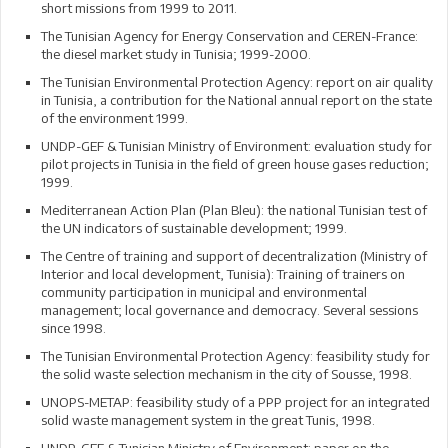
short missions from 1999 to 2011.
The Tunisian Agency for Energy Conservation and CEREN-France:
the diesel market study in Tunisia; 1999-2000.
The Tunisian Environmental Protection Agency: report on air quality
in Tunisia, a contribution for the National annual report on the state
of the environment 1999.
UNDP-GEF & Tunisian Ministry of Environment: evaluation study for
pilot projects in Tunisia in the field of green house gases reduction;
1999.
Mediterranean Action Plan (Plan Bleu): the national Tunisian test of
the UN indicators of sustainable development; 1999.
The Centre of training and support of decentralization (Ministry of
Interior and local development, Tunisia): Training of trainers on
community participation in municipal and environmental
management; local governance and democracy. Several sessions
since 1998.
The Tunisian Environmental Protection Agency: feasibility study for
the solid waste selection mechanism in the city of Sousse, 1998.
UNOPS-METAP: feasibility study of a PPP project for an integrated
solid waste management system in the great Tunis, 1998.